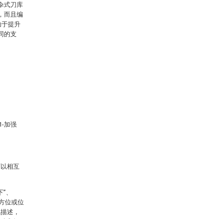
伞式刀库
，而且编
助于提升
同的支
1-加强
可以相互
下”、
示的方位或位
化描述，