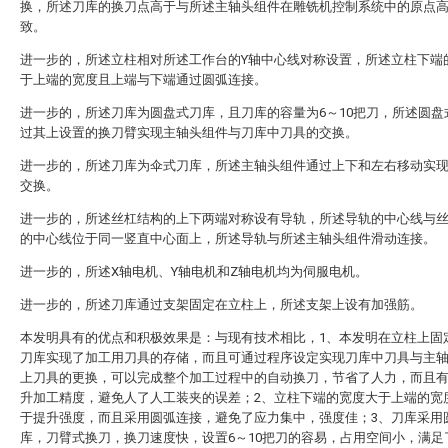
换，所述刀库的换刀点高于与所述主轴头组件在雕铣机控制系统中的原点
致。
进一步的，所述立柱相对所述工作台的Y轴中心线对称设置，所述立柱下端
于上端的宽度且上端与下端通过圆弧连接。
进一步的，所述刀库为圆盘式刀库，且刀库的容量为6～10把刀，所述圆盘
过其上设置的换刀臂实现主轴头组件与刀库中刀具的交换。
进一步的，所述刀库为伞式刀库，所述主轴头组件通过上下和左右移动实
交换。
进一步的，所述丝杠结构的上下两端对称设有导轨，所述导轨的中心线与
的中心线位于同一竖直中心面上，所述导轨与所述主轴头组件滑动连接。
进一步的，所述X轴电机、Y轴电机和Z轴电机均为伺服电机。
进一步的，所述刀库通过支架固定在立柱上，所述支架上设有加强筋。
本发明具有的优点和积极效果是：与现有技术相比，1、本发明在立柱上固
刀库实现了加工用刀具的存储，而且可通过程序设定实现刀库中刀具与主
上刀具的更换，可以完成整个加工过程中的自动换刀，节省了人力，而且
升加工精度，避免人了人工装夹的误差；2、立柱下端的宽度大于上端的宽
于提升强度，而且采用圆弧连接，避免了应力集中，强度佳；3、刀库采用
库，刀臂式换刀，换刀速度快，设置6～10把刀的容易，占用空间小，满足