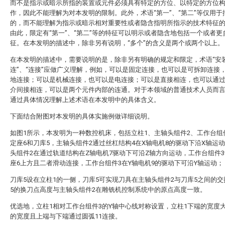
而不是指示或暗示所指的装置或元件必须具有特定的方位、以特定的方位
作，因此不能理解为对本发明的限制。此外，术语“第一”、“第二”等仅用于
的，而不能理解为指示或暗示相对重要性或者隐含指明所指示的技术特征
由此，限定有“第一”、“第二”等的特征可以明示或者隐含地包括一个或者更
征。在本发明的描述中，除非另有说明，“多个”的含义是两个或两个以上。
在本发明的描述中，需要说明的是，除非另有明确的规定和限定，术语“安装
连”、“连接”应做广义理解，例如，可以是固定连接，也可以是可拆卸连接
地连接；可以是机械连接，也可以是电连接；可以是直接相连，也可以通
介间接相连，可以是两个元件内部的连通。对于本领域的普通技术人员而
通过具体情况理解上述术语在本发明中的具体含义。
下面结合附图对本发明的具体实施例做详细说明。
如图1所示，本发明为一种数控机床，包括立柱1、主轴头组件2、工作台组
定座6和刀库5，主轴头组件2通过丝杠结构4在X轴电机8的驱动下沿X轴运
头组件2在通过轨道结构在Z轴电机7驱动下可沿Z轴方向运动，工作台组件
座6上方且二者滑动连接，工作台组件3在Y轴电机9的驱动下可沿Y轴运动；
刀库5设在立柱1的一侧，刀库5可实现刀具在主轴头组件2与刀库5之间的
5的换刀点高度与主轴头组件2在雕铣机控制系统中的原点高度一致。
优选地，立柱1相对工作台组件3的Y轴中心线对称设置，立柱1下端的宽度
的宽度且上端与下端通过圆弧11连接。