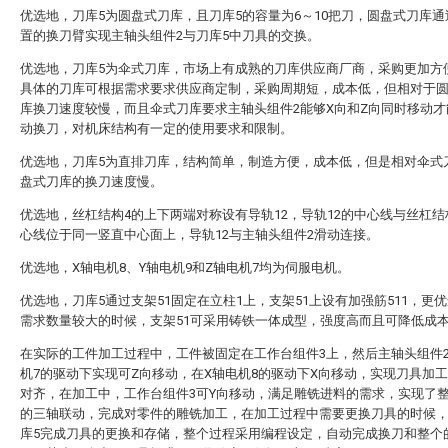
优选地，刀库5为圆盘式刀库，且刀库5的容量为6～10把刀，圆盘式刀库
置的换刀臂实现主轴头组件2与刀库5中刀具的交换。
优选地，刀库5为伞式刀库，市场上有成熟的刀库供应商厂商，采购更加方
具体的刀库可根据需求要求供应商定制，采购周期短，成本低，但相对于
库换刀速度较慢，而且伞式刀库要求主轴头组件2能够X向和Z向同时移动才
动换刀，对机床结构有一定的使用要求和限制。
优选地，刀库5为直排刀库，结构简单，制造方便，成本低，但是相对伞式
盘式刀库的换刀速度慢。
优选地，丝杠结构4的上下两端对称设有导轨12，导轨12的中心线与丝杠结
心线位于同一竖直中心面上，导轨12与主轴头组件2滑动连接。
优选地，X轴电机8、Y轴电机9和Z轴电机7均为伺服电机。
优选地，刀库5通过支架51固定在立柱1上，支架51上设有加强筋511，更
需求数量较大的时候，支架51可采用铸铁一体成型，强度高而且可降低成
在实际的工件加工过程中，工件被固定在工作台组件3上，然后主轴头组件2
机7的驱动下实现可Z向移动，在X轴电机8的驱动下X向移动，实现刀具加
对齐，在加工中，工作台组件3可Y向移动，满足雕铣进料的需求，实现了
的三轴联动，完成对零件的雕铣加工，在加工过程中需要更换刀具的时候
库5完成刀具的更换和存储，整个过程采用编程设定，自动完成换刀和整个