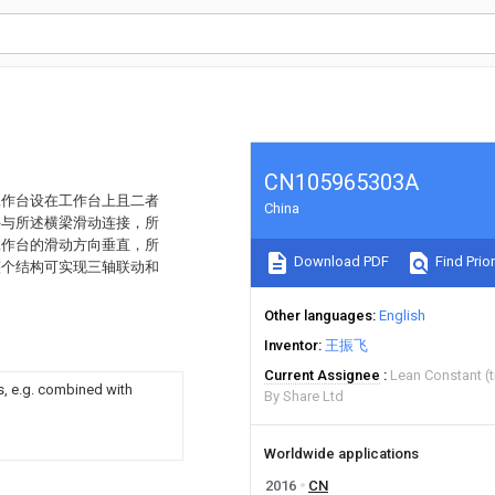
CN105965303A
工作台设在工作台上且二者
China
件与所述横梁滑动连接，所
工作台的滑动方向垂直，所
Download PDF
Find Prior
整个结构可实现三轴联动和
Other languages
English
Inventor
王振飞
Current Assignee
Lean Constant (t
s, e.g. combined with
By Share Ltd
Worldwide applications
2016
CN