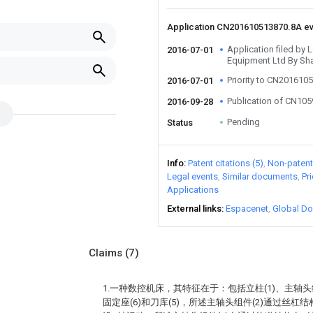
Application CN201610513870.8A e
Application filed by 
2016-07-01
Equipment Ltd By Sha
Priority to CN201610
2016-07-01
Publication of CN10
2016-09-28
Pending
Status
Info
Patent citations (5)
Non-patent 
Legal events
Similar documents
Pr
Applications
External links
Espacenet
Global Do
Claims
(7)
1.一种数控机床，其特征在于：包括立柱(1)、主轴头组
固定座(6)和刀库(5)，所述主轴头组件(2)通过丝杠结构