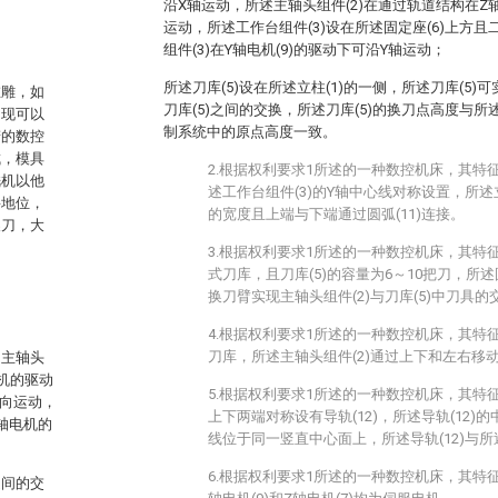
沿X轴运动，所述主轴头组件(2)在通过轨道结构在Z轴
运动，所述工作台组件(3)设在所述固定座(6)上方
组件(3)在Y轴电机(9)的驱动下可沿Y轴运动；
所述刀库(5)设在所述立柱(1)的一侧，所述刀库(5)
在雕，如
刀库(5)之间的交换，所述刀库(5)的换刀点高度与所
出现可以
制系统中的原点高度一致。
精的数控
成，模具
2.根据权利要求1所述的一种数控机床，其特征
铣机以他
述工作台组件(3)的Y轴中心线对称设置，所述
要地位，
的宽度且上端与下端通过圆弧(11)连接。
换刀，大
3.根据权利要求1所述的一种数控机床，其特征
式刀库，且刀库(5)的容量为6～10把刀，所
换刀臂实现主轴头组件(2)与刀库(5)中刀具的
4.根据权利要求1所述的一种数控机床，其特征
刀库，所述主轴头组件(2)通过上下和左右移
、主轴头
机的驱动
5.根据权利要求1所述的一种数控机床，其特征
方向运动，
上下两端对称设有导轨(12)，所述导轨(12)的
轴电机的
线位于同一竖直中心面上，所述导轨(12)与所
6.根据权利要求1所述的一种数控机床，其特征
之间的交