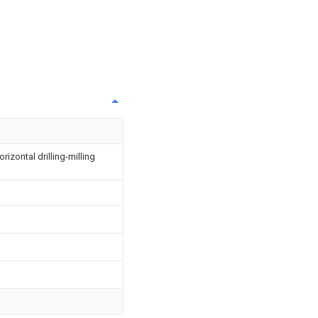
rizontal drilling-milling