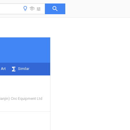
 Art
Similar
ianjin) Cnc Equipment Ltd