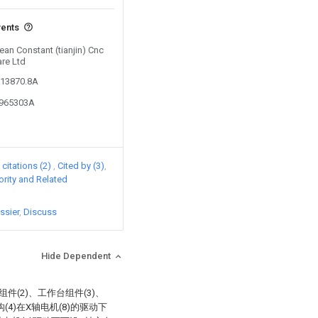
vents
Lean Constant (tianjin) Cnc
re Ltd
513870.8A
5965303A
citations (2)
Cited by (3)
iority and Related
ssier
Discuss
Hide Dependent
件(2)、工作台组件(3)、
(4)在X轴电机(8)的驱动下