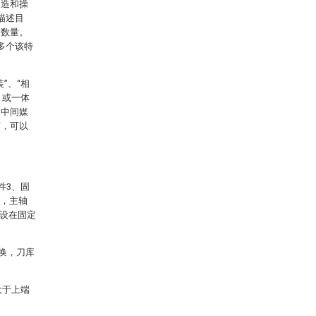
构造和操
描述目
的数量。
多个该特
”、“相
，或一体
过中间媒
言，可以
件3、固
动，主轴
3设在固定
交换，刀库
大于上端