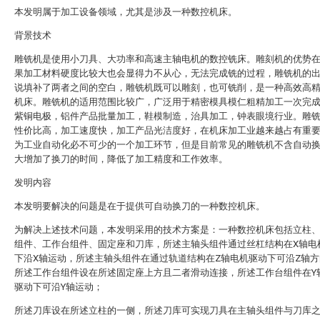
本发明属于加工设备领域，尤其是涉及一种数控机床。
背景技术
雕铣机是使用小刀具、大功率和高速主轴电机的数控铣床。雕刻机的优势
果加工材料硬度比较大也会显得力不从心，无法完成铣的过程，雕铣机的
说填补了两者之间的空白，雕铣机既可以雕刻，也可铣削，是一种高效高
机床。雕铣机的适用范围比较广，广泛用于精密模具模仁粗精加工一次完
紫铜电极，铝件产品批量加工，鞋模制造，治具加工，钟表眼境行业。雕
性价比高，加工速度快，加工产品光洁度好，在机床加工业越来越占有重
为工业自动化必不可少的一个加工环节，但是目前常见的雕铣机不含自动
大增加了换刀的时间，降低了加工精度和工作效率。
发明内容
本发明要解决的问题是在于提供可自动换刀的一种数控机床。
为解决上述技术问题，本发明采用的技术方案是：一种数控机床包括立柱
组件、工作台组件、固定座和刀库，所述主轴头组件通过丝杠结构在X轴电
下沿X轴运动，所述主轴头组件在通过轨道结构在Z轴电机驱动下可沿Z轴
所述工作台组件设在所述固定座上方且二者滑动连接，所述工作台组件在Y
驱动下可沿Y轴运动；
所述刀库设在所述立柱的一侧，所述刀库可实现刀具在主轴头组件与刀库