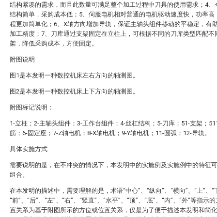
结构紧凑的需求，而且此数量可满足整个加工过程中刀具的使用需求；4、
结构简单，采购成本低；5、伺服电机相对普通的电机驱动速度快，功率高
程更加简单化；6、X轴方向增加导轨，保证主轴头组件移动的平稳定，有
加工精度；7、刀库通过支架固定在立柱上，可根据不同的刀库类型匹配不
架，降低采购成本，方便固定。
附图说明
图1是本发明一种数控机床左右方向的轴测图。
图2是本发明一种数控机床上下方向的轴测图。
附图标记说明：
1-立柱；2-主轴头组件；3-工作台组件；4-丝杠结构；5-刀库；51-支架；51
筋；6-固定座；7-Z轴电机；8-X轴电机；9-Y轴电机；11-圆弧；12-导轨。
具体实施方式
需要说明的是，在不冲突的情况下，本发明中的实施例及实施例中的特征
组合。
在本发明的描述中，需要理解的是，术语“中心”、“纵向”、“横向”、“上”、“
“前”、“后”、“左”、“右”、“竖直”、“水平”、“顶”、“底”、“内”、“外”等指
置关系为基于附图所示的方位或位置关系，仅是为了便于描述本发明和简