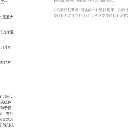
轴电机(9)和Z轴电机(7)均为伺服电机。
高度一
7.根据权利要求1所述的一种数控机床，其特征
架(51)固定在立柱(1)上，所述支架(51)上设有
的宽度大
式刀库通
现刀具的
丝杠结构
定刀库，
轴头组件
有助于提
度，有利
圆盘式刀
了雕刻机