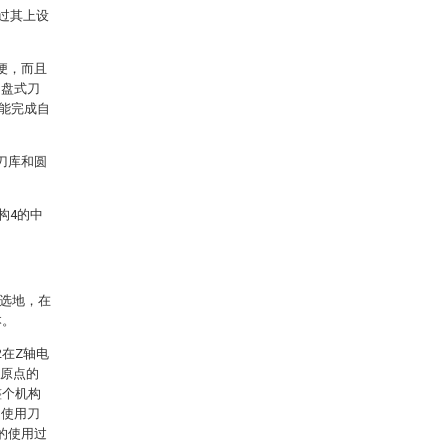
通过其上设
便，而且
圆盘式刀
能完成自
刀库和圆
构4的中
优选地，在
本。
在Z轴电
工原点的
整个机构
，使用刀
的使用过