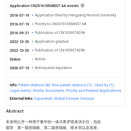
Application CN201610568507.6A events
Application filed by Hengyang Normal University
2016-07-19
Priority to CN201610568507.6A
2016-07-19
Publication of CN105957429A
2016-09-21
Application granted
2022-10-25
Publication of CN105957429B
2022-10-25
Active
Status
Anticipated expiration
2036-07-19
Info
Patent citations (8)
Non-patent citations (1)
Cited by (1)
Legal events
Similar documents
Priority and Related Applications
External links
Espacenet
Global Dossier
Discuss
Abstract
本发明公开一种用于教学的一体式希罗喷泉演示仪，包括
圆管、第一圆形隔板、第二圆形隔板、喷水管以及底座。