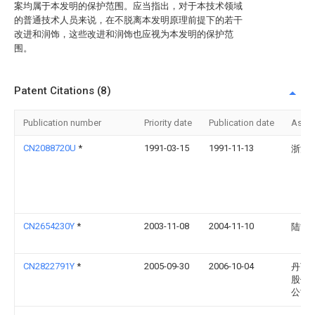
案均属于本发明的保护范围。应当指出，对于本技术领域
的普通技术人员来说，在不脱离本发明原理前提下的若干
改进和润饰，这些改进和润饰也应视为本发明的保护范
围。
Patent Citations (8)
Publication number
Priority date
Publication date
Assi
CN2088720U
*
1991-03-15
1991-11-13
浙江
CN2654230Y
*
2003-11-08
2004-11-10
陆博
CN2822791Y
*
2005-09-30
2006-10-04
丹顶
股份
公司