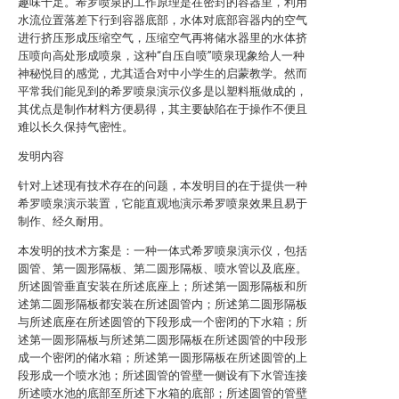
趣味十足。希罗喷泉的工作原理是在密封的容器里，利用
水流位置落差下行到容器底部，水体对底部容器内的空气
进行挤压形成压缩空气，压缩空气再将储水器里的水体挤
压喷向高处形成喷泉，这种“自压自喷”喷泉现象给人一种
神秘悦目的感觉，尤其适合对中小学生的启蒙教学。然而
平常我们能见到的希罗喷泉演示仪多是以塑料瓶做成的，
其优点是制作材料方便易得，其主要缺陷在于操作不便且
难以长久保持气密性。
发明内容
针对上述现有技术存在的问题，本发明目的在于提供一种
希罗喷泉演示装置，它能直观地演示希罗喷泉效果且易于
制作、经久耐用。
本发明的技术方案是：一种一体式希罗喷泉演示仪，包括
圆管、第一圆形隔板、第二圆形隔板、喷水管以及底座。
所述圆管垂直安装在所述底座上；所述第一圆形隔板和所
述第二圆形隔板都安装在所述圆管内；所述第二圆形隔板
与所述底座在所述圆管的下段形成一个密闭的下水箱；所
述第一圆形隔板与所述第二圆形隔板在所述圆管的中段形
成一个密闭的储水箱；所述第一圆形隔板在所述圆管的上
段形成一个喷水池；所述圆管的管壁一侧设有下水管连接
所述喷水池的底部至所述下水箱的底部；所述圆管的管壁