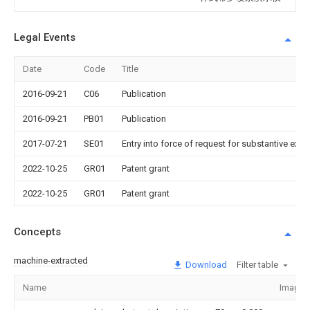
Legal Events
Date
Code
Title
2016-09-21
C06
Publication
2016-09-21
PB01
Publication
2017-07-21
SE01
Entry into force of request for substantive exa
2022-10-25
GR01
Patent grant
2022-10-25
GR01
Patent grant
Concepts
machine-extracted
Download
Filter table
Name
Image