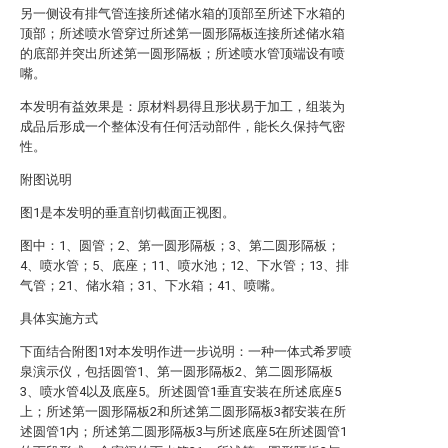
另一侧设有排气管连接所述储水箱的顶部至所述下水箱的
顶部；所述喷水管穿过所述第一圆形隔板连接所述储水箱
的底部并突出所述第一圆形隔板；所述喷水管顶端设有喷
嘴。
本发明有益效果是：原材料易得且形状易于加工，组装为
成品后形成一个整体没有任何活动部件，能长久保持气密
性。
附图说明
图1是本发明的垂直剖切截面正视图。
图中：1、圆管；2、第一圆形隔板；3、第二圆形隔板；
4、喷水管；5、底座；11、喷水池；12、下水管；13、排
气管；21、储水箱；31、下水箱；41、喷嘴。
具体实施方式
下面结合附图1对本发明作进一步说明：一种一体式希罗喷
泉演示仪，包括圆管1、第一圆形隔板2、第二圆形隔板
3、喷水管4以及底座5。所述圆管1垂直安装在所述底座5
上；所述第一圆形隔板2和所述第二圆形隔板3都安装在所
述圆管1内；所述第二圆形隔板3与所述底座5在所述圆管1