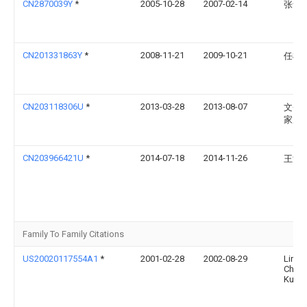
CN2870039Y
*
2005-10-28
2007-02-14
张青
CN201331863Y
*
2008-11-21
2009-10-21
任根
CN203118306U
*
2013-03-28
2013-08-07
文登
家产
CN203966421U
*
2014-07-18
2014-11-26
王江
Family To Family Citations
US20020117554A1
*
2001-02-28
2002-08-29
Lin
Chun
Kuei