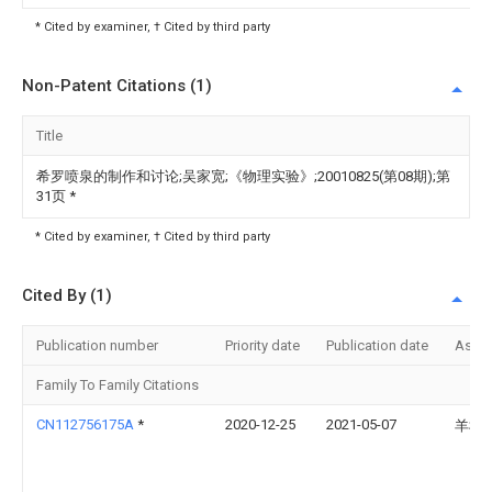
* Cited by examiner, † Cited by third party
Non-Patent Citations (1)
Title
希罗喷泉的制作和讨论;吴家宽;《物理实验》;20010825(第08期);第
31页
*
* Cited by examiner, † Cited by third party
Cited By (1)
Publication number
Priority date
Publication date
Assi
Family To Family Citations
CN112756175A
*
2020-12-25
2021-05-07
羊彬