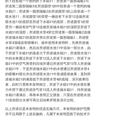
的下段形成一个密闭的下水箱31；所述第一圆形隔板2与
所述第二圆形隔板3在所述圆管1的中段形成一个密闭的储
水箱21；所述第一圆形隔板2在所述圆管1的上段形成一个
喷水池11；所述圆管1的管壁一侧设有下水管12连接所述
喷水池11的底部至所述下水箱31的底部；所述圆管1的管
壁另一侧设有排气管13连接所述储水箱21的顶部至所述下
水箱31的顶部；所述喷水管4穿过所述第一圆形隔板2连接
所述储水箱21的底部并突出所述第一圆形隔板2；所述喷
水管4顶端设有喷嘴41。操作使用本发明时，先将所述储
水箱21灌满水，然后在所述喷水池11中添加一部分水，由
于所述下水箱31的落差大于所述储水箱21，所述喷水池11
中的水将通过所述下水管12流入所述下水箱31；所述下水
箱31中的空气将受到压缩并通过所述排气管13导入所述储
水箱21中，于是所述储水箱21中的水便通过所述喷水管4
的喷嘴41喷出并在所述喷水池11中形成喷泉效果；直到所
述储水箱21的液面低于所述喷水管4的底端，演示效果结
束，此时只需将本发明倒立，所述下水箱31中的水便在重
力作用下通过所述排气管13流入所述储水箱21，待所述储
水箱21灌满后，再将本发明正立摆放，只需在所述喷水池
11添加部分水便可再次启动希罗喷泉演示过程。
以上所述仅是本发明的优选实施方式，本发明的保护范围
并不仅局限于上述实施例，凡属于本发明思路下的技术方