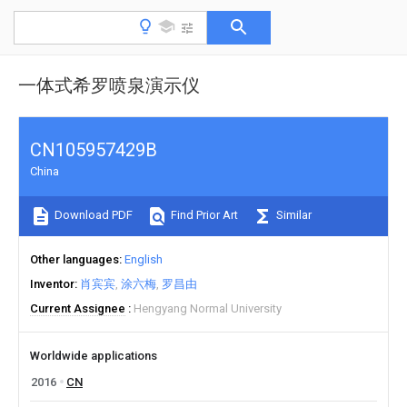
一体式希罗喷泉演示仪
CN105957429B
China
Download PDF
Find Prior Art
Similar
Other languages
English
Inventor
肖宾宾
涂六梅
罗昌由
Current Assignee
Hengyang Normal University
Worldwide applications
2016
CN