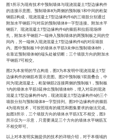
图1所示为现有技术中预制墙体与现浇混凝土T型边缘构件
的连接示意图。预制墙体8为两侧的预制板1和中间的桁架
钢筋2构成，现浇混凝土T型边缘构件6的三墙肢分别通过
附加水平钢筋7与对应的预制墙体8一字型连接。附加水平
钢筋7、现浇混凝土T型边缘构件6的箍筋和拉筋现场绑
扎，附加水平钢筋7一端伸入预制墙体的两预制板之间的空
间内，另一端伸入现浇混凝土T型边缘构件6的对应墙肢
内。图中预制板1中的墙体水平筋3未伸出预制墙体8外，
在靠近预制墙体8的端头处被切断；三个墙肢方向的附加水
平钢筋7可相交。
图2为本发明的节点构造，图3为本发明中现浇混凝土T型
边缘构件的钢筋布置示意图。图2中预制板1双面叠合，中
间为现浇混凝土，桁架钢筋2连接两侧的预制板1，预制板
1内的墙体水平筋3延伸出预制墙体8外，埋入对应的现浇
混凝土T型边缘构件6内，现浇混凝土T型边缘构件6的三个
墙肢分别与预制墙体8一字型排列。图3中边缘构件的箍筋
4为现有技术，可按照现有的规范和图集要求的做法完成。
如图3所示，三个墙肢方向的墙体水平筋3互不相交，图3
所示仅为一示意，只需要满足三个方向的墙体水平钢筋互
不相交即可。
以上对本发明实施提供的技术的详细介绍，对于本领域的