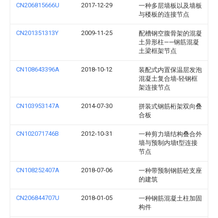
CN206815666U
2017-12-29
一种多层墙板以及墙板
与楼板的连接节点
CN201351313Y
2009-11-25
配槽钢空腹骨架的混凝
土异形柱——钢筋混凝
土梁框架节点
CN108643396A
2018-10-12
装配式内置保温层发泡
混凝土复合墙-轻钢框
架连接节点
CN103953147A
2014-07-30
拼装式钢筋桁架双向叠
合板
CN102071746B
2012-10-31
一种剪力墙结构叠合外
墙与预制内墙t型连接
节点
CN108252407A
2018-07-06
一种带预制钢筋砼支座
的建筑
CN206844707U
2018-01-05
一种钢筋混凝土柱加固
构件