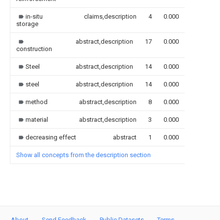
in-situ
claims,description
4
0.000
storage
abstract,description
17
0.000
construction
Steel
abstract,description
14
0.000
steel
abstract,description
14
0.000
method
abstract,description
8
0.000
material
abstract,description
3
0.000
decreasing effect
abstract
1
0.000
Show all concepts from the description section
About
Send Feedback
Public Datasets
Terms