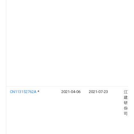
CN113152762A
*
2021-04-06
2021-07-23
江苏
建筑
研究
份有
司