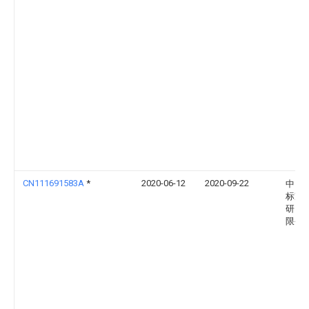
CN111691583A
*
2020-06-12
2020-09-22
中国
标准
研究
限公