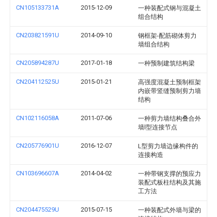
CN105133731A
2015-12-09
一种装配式钢与混凝土
组合结构
CN203821591U
2014-09-10
钢框架-配筋砌体剪力
墙组合结构
CN205894287U
2017-01-18
一种预制建筑结构梁
CN204112525U
2015-01-21
高强度混凝土预制框架
内嵌带竖缝预制剪力墙
结构
CN102116058A
2011-07-06
一种剪力墙结构叠合外
墙l型连接节点
CN205776901U
2016-12-07
L型剪力墙边缘构件的
连接构造
CN103696607A
2014-04-02
一种带钢支撑的预应力
装配式板柱结构及其施
工方法
CN204475529U
2015-07-15
一种装配式外墙与梁的