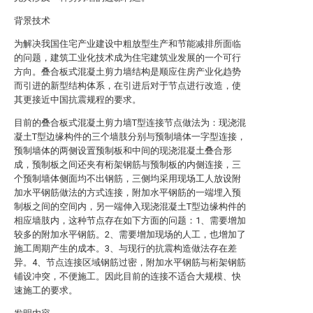
背景技术
为解决我国住宅产业建设中粗放型生产和节能减排所面临
的问题，建筑工业化技术成为住宅建筑业发展的一个可行
方向。叠合板式混凝土剪力墙结构是顺应住房产业化趋势
而引进的新型结构体系，在引进后对于节点进行改造，使
其更接近中国抗震规程的要求。
目前的叠合板式混凝土剪力墙T型连接节点做法为：现浇混
凝土T型边缘构件的三个墙肢分别与预制墙体一字型连接，
预制墙体的两侧设置预制板和中间的现浇混凝土叠合形
成，预制板之间还夹有桁架钢筋与预制板的内侧连接，三
个预制墙体侧面均不出钢筋，三侧均采用现场工人放设附
加水平钢筋做法的方式连接，附加水平钢筋的一端埋入预
制板之间的空间内，另一端伸入现浇混凝土T型边缘构件的
相应墙肢内，这种节点存在如下方面的问题：1、需要增加
较多的附加水平钢筋。2、需要增加现场的人工，也增加了
施工周期产生的成本。3、与现行的抗震构造做法存在差
异。4、节点连接区域钢筋过密，附加水平钢筋与桁架钢筋
铺设冲突，不便施工。因此目前的连接不适合大规模、快
速施工的要求。