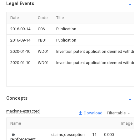
Legal Events
Date
Code
Title
2016-09-14
C06
Publication
2016-09-14
PB01
Publication
2020-01-10
WD01
Invention patent application deemed withdrawn
2020-01-10
WD01
Invention patent application deemed withdrawn
Concepts
machine-extracted
Download
Filter table
Name
Image
claims,description
11
0.000
reinforcement