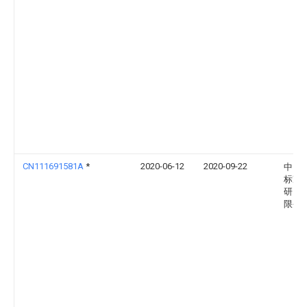
CN111691581A
*
2020-06-12
2020-09-22
中国
标准
研究
限公