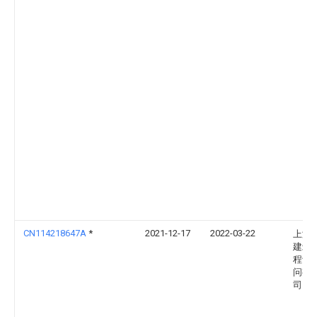
CN114218647A
*
2021-12-17
2022-03-22
上海
建筑
程设
问有
司