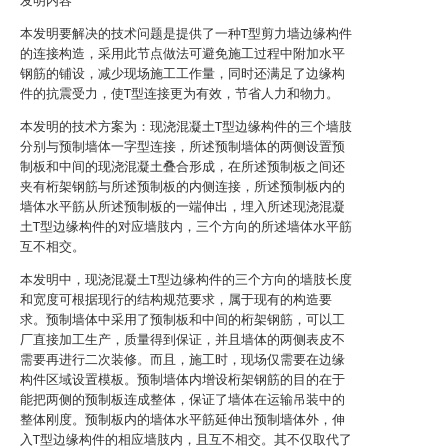
发明内容
本发明要解决的技术问题是提供了一种T型剪力墙边缘构件
的连接构造，采用此节点做法可避免施工过程中附加水平
钢筋的铺设，减少现场施工工作量，同时还满足了边缘构
件的抗震受力，使T型连接更为有效，节省人力和物力。
本发明的技术方案为：现浇混凝土T型边缘构件的三个墙肢
分别与预制墙体一字型连接，所述预制墙体的两侧设置预
制板和中间的现浇混凝土叠合形成，在所述预制板之间还
夹有桁架钢筋与所述预制板的内侧连接，所述预制板内的
墙体水平筋从所述预制板的一端伸出，埋入所述现浇混凝
土T型边缘构件的对应墙肢内，三个方向的所述墙体水平筋
互不相交。
本发明中，现浇混凝土T型边缘构件的三个方向的墙肢长度
和宽度可根据现行的结构规范要求，属于现有的构造要
求。预制墙体中采用了预制板和中间的桁架钢筋，可以工
厂直接加工生产，质量得到保证，并且墙体的两侧表皮不
需要再进行二次装修。而且，施工时，现场仅需要在边缘
构件区域设置模板。预制墙体内增设桁架钢筋的目的在于
能把两侧的预制板连成整体，保证了墙体在运输吊装中的
整体刚度。预制板内的墙体水平筋延伸出预制墙体外，伸
入T型边缘构件的相应墙肢内，且互不相交。其不仅取代了