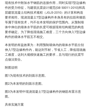
现有技术中附加水平钢筋的连接作用，同时实现T型边缘构
件的受力特征，与建筑抗震设计规范(GB 50011-2010)和高
层建筑混凝土结构技术规程（JGJ3-2010）的计算和构造
要求相符。现浇混凝土T型边缘构件本身具有的拉筋和箍筋
等属于现有技术，均不在本发明的保护范围内。从预制墙
体中伸出的墙体水平筋的长度可根据现有结构规范的构造
要求确定。为了降低现场施工难度，三个方向伸入T型边缘
构件的墙体水平筋互不相交。
本发明的有益效果为：利用预制墙体内的墙体水平筋分别
伸入T型边缘构件内，能达到节材，节省人工，降低现场施
工难度，达到大规模快速施工的要求，且与现行的抗震节
点做法契合。
附图说明
图1为现有技术的剖面示意图。
图2为本发明的剖面示意图。
图3为本发明中现浇混凝土T型边缘构件的钢筋布置示意
图。
具体实施方案