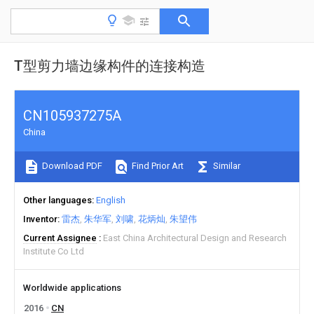
T型剪力墙边缘构件的连接构造
CN105937275A
China
Download PDF
Find Prior Art
Similar
Other languages
English
Inventor
雷杰
朱华军
刘啸
花炳灿
朱望伟
Current Assignee
East China Architectural Design and Research
Institute Co Ltd
Worldwide applications
2016
CN