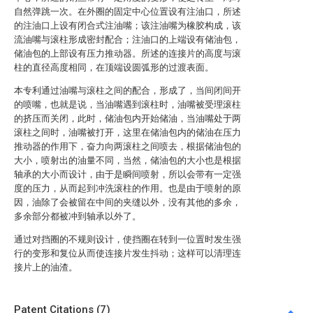
自然弹跳一次。在外圈的固定中心位置设有注油口，所述
的注油口上设有闭合式注油嘴；该注油嘴为橡胶构成，该
流油嘴与滚柱形成密封配合；注油口的上端设有储油包，
储油包的上部设有压力推动器。所述的连接片的高度与滚
柱的直径高度相同，在顶端设圆弧形的过渡表面。
本专利通过油嘴与滚柱之间的配合，形成了，当间闭间开
的喷嘴，也就是说，当油嘴遇到滚柱时，油嘴被受理滚柱
的挤压而关闭，此时，储油包内开始储油，当油嘴处于两
滚柱之间时，油嘴被打开，这里在储油包内的储油在压力
推动器的作用下，奋力向两滚柱之间喷去，根据储油包的
大小，喷射出的油量不同，当然，储油包的大小也是根据
轴承的大小而设计，由于是瞬间喷射，所以会带有一定强
度的压力，从而起到冲洗滚柱的作用。也是由于喷射的原
因，油除了会被留在中间的夹缝以外，没有其他的多余，
多余部分都被冲到轴承以外了。
通过对挡圈的不规则设计，使挡圈在转到一位置时发生强
行的变形和复位从而使连接片发生抖动；这样可以清理连
接片上的油渣。
Patent Citations (7)