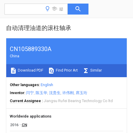
自动清理油道的滚柱轴承
CN105889330A
China
Download PDF
Find Prior Art
Similar
Other languages
English
Inventor
闫宁
陈玉华
沈贵生
许伟刚
席玉珩
Current Assignee
Jiangsu Rufei Bearing Technology Co ltd
Worldwide applications
2016
CN