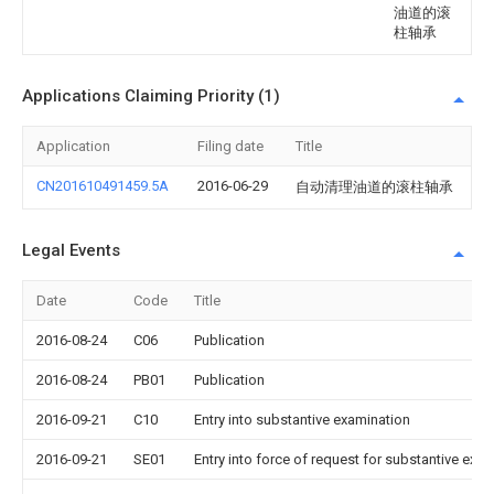
油道的滚
柱轴承
Applications Claiming Priority (1)
Application
Filing date
Title
CN201610491459.5A
2016-06-29
自动清理油道的滚柱轴承
Legal Events
Date
Code
Title
2016-08-24
C06
Publication
2016-08-24
PB01
Publication
2016-09-21
C10
Entry into substantive examination
2016-09-21
SE01
Entry into force of request for substantive exa