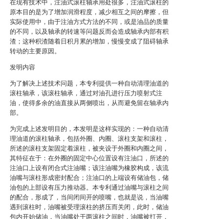
在现有技术中，注油式滚柱轴承用处很多，注油式滚柱的
原本目的是为了增加润滑程度，减少相互之间的摩擦，但
实际使用中，由于注油方式方法的不同，或是油品的质量
的不同，以及轴承的转速等问题反而会造成轴承内部有积
渣；这种积渣随着日积月累的增加，慢慢变成了阻碍轴承
转动的主要原因。
发明内容
为了解决上述技术问题，本专利提供一种自动清理油道的
滚柱轴承，该滚柱轴承，通过对油孔进行压力喷射式注
油，使得多余的油直接从两侧喷出，从而避免留在轴承内
部。
为完成上述发明目的，本发明是这样实现的：一种自动清
理油道的滚柱轴承，包括外圈、内圈、滚柱支架和滚柱，
所述的滚柱支架固定着滚柱，被夹设于外圈和内圈之间，
其特征在于：在外圈的固定中心位置设有注油口，所述的
注油口上设有闭合式注油嘴；该注油嘴为橡胶构成，该流
油嘴与滚柱形成密封配合；注油口的上端设有储油包，储
油包的上部设有压力推动器。本专利通过油嘴与滚柱之间
的配合，形成了，当间闭间开的喷嘴，也就是说，当油嘴
遇到滚柱时，油嘴被受理滚柱的挤压而关闭，此时，储油
包内开始储油，当油嘴处于两滚柱之间时，油嘴被打开，