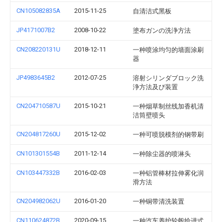
CN105082835A
2015-11-25
自清洁式黑板
JP4171007B2
2008-10-22
塗布ガンの洗浄方法
CN208220131U
2018-12-11
一种喷涂均匀的墙面涂刷
器
JP4983645B2
2012-07-25
溶射シリンダブロック洗
浄方法及び装置
CN204710587U
2015-10-21
一种烟草制丝线加香机清
洁筒壁喷头
CN204817260U
2015-12-02
一种可喷脱模剂的钢带刷
CN101301554B
2011-12-14
一种除尘器的喷淋头
CN103447332B
2016-02-03
一种铝管棒材拉伸雾化润
滑方法
CN204982062U
2016-01-20
一种铜带清洗装置
CN110624872B
2020-09-15
一种汽车养护轮毂给进式