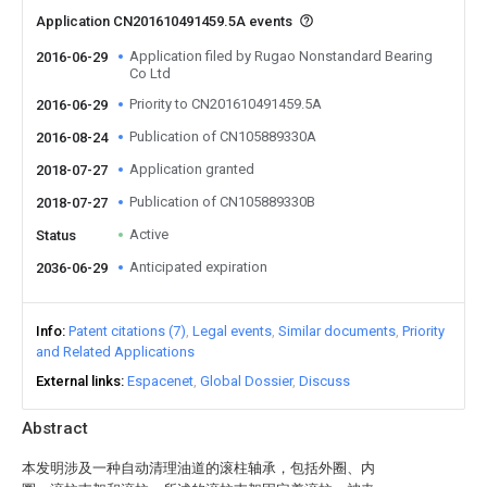
Application CN201610491459.5A events
Application filed by Rugao Nonstandard Bearing
2016-06-29
Co Ltd
Priority to CN201610491459.5A
2016-06-29
Publication of CN105889330A
2016-08-24
Application granted
2018-07-27
Publication of CN105889330B
2018-07-27
Active
Status
Anticipated expiration
2036-06-29
Info
Patent citations (7)
Legal events
Similar documents
Priority
and Related Applications
External links
Espacenet
Global Dossier
Discuss
Abstract
本发明涉及一种自动清理油道的滚柱轴承，包括外圈、内