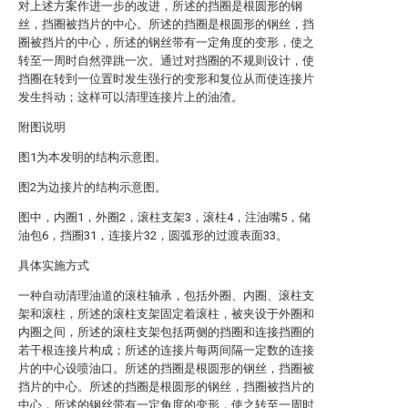
对上述方案作进一步的改进，所述的挡圈是根圆形的钢
丝，挡圈被挡片的中心。所述的挡圈是根圆形的钢丝，挡
圈被挡片的中心，所述的钢丝带有一定角度的变形，使之
转至一周时自然弹跳一次。通过对挡圈的不规则设计，使
挡圈在转到一位置时发生强行的变形和复位从而使连接片
发生抖动；这样可以清理连接片上的油渣。
附图说明
图1为本发明的结构示意图。
图2为边接片的结构示意图。
图中，内圈1，外圈2，滚柱支架3，滚柱4，注油嘴5，储
油包6，挡圈31，连接片32，圆弧形的过渡表面33。
具体实施方式
一种自动清理油道的滚柱轴承，包括外圈、内圈、滚柱支
架和滚柱，所述的滚柱支架固定着滚柱，被夹设于外圈和
内圈之间，所述的滚柱支架包括两侧的挡圈和连接挡圈的
若干根连接片构成；所述的连接片每两间隔一定数的连接
片的中心设喷油口。所述的挡圈是根圆形的钢丝，挡圈被
挡片的中心。所述的挡圈是根圆形的钢丝，挡圈被挡片的
中心，所述的钢丝带有一定角度的变形，使之转至一周时