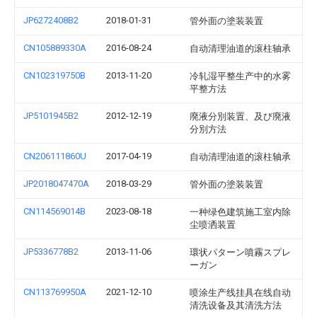
JP6272408B2
2018-01-31
管外面の塗装装置
CN105889330A
2016-08-24
自动清理油道的滚柱轴承
CN102319750B
2013-11-20
冷轧湿平整生产中的水雾
平整方法
JP5101945B2
2012-12-19
廃液分別装置、及び廃液
分別方法
CN206111860U
2017-04-19
自动清理油道的滚柱轴承
JP2018047470A
2018-03-29
管外面の塗装装置
CN114569014B
2023-08-18
一种绿色建筑施工室内除
尘喷洒装置
JP5336778B2
2013-11-06
環状パターン噴霧スプレ
ーガン
CN113769950A
2021-12-10
喷涂生产线挂具在线自动
清洗设备及其清洗方法