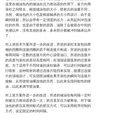
这里在储油包内的储油在压力推动器的作用下，奋力向两
滚柱之间喷去，根据储油包的大小，喷射出的油量不同，
当然，储油包的大小也是根据轴承的大小而设计，由于是
瞬间喷射，所以会带有一定强度的压力，从而起到冲洗滚
柱的作用。也是由于喷射的原因，油除了会被留在中间的
夹缝以外，没有其他的多余，多余部分都被冲到轴承以外
了。
对上述技术方案作进一步的改进，所述的滚柱支架包括两
侧的挡圈和连接挡圈的若干根连接片构成；所述的连接片
每两间隔一定数的连接片的中心设喷油口。所述的连接片
的高度与滚柱的直径高度相同，在顶端设圆弧形的过渡表
面。为了适用于不同转速的滚柱轴承，可以进行间隔的进
行喷射，这种喷射则通过连接片阻挡来实现，能通过连接
片的顶端设计，可实现喷油嘴在离开滚柱的瞬间与连接片
接触，从而使喷油嘴连续的关闭，以此来实现间歇性的喷
油，以此来调节喷油量。
对上述方案作进一步的改进，所述的储油包每间隔一定时
间被压力推动器挤压一次；挤压直至压力被释放。对于储
油包的挤压采用间歇式的挤压方式，可以采用程序控制的
方式，设定固定的时间间隔。