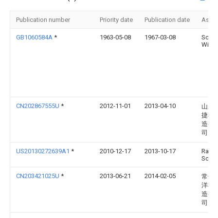
Publication number
Priority date
Publication date
Assi
GB1060584A
*
1963-05-08
1967-03-08
Schae
Wilhe
CN202867555U
*
2012-11-01
2013-04-10
山东
捷轴
造有
司
US20130272639A1
*
2010-12-17
2013-10-17
Raine
Schro
CN203421025U
*
2013-06-21
2014-02-05
常州
洋轴
造有
司