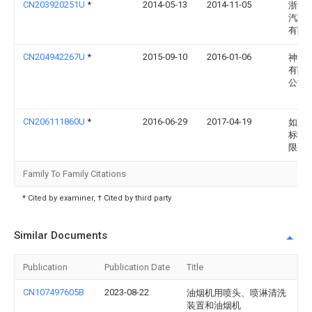
CN203920251U
*
2014-05-13
2014-11-05
浙江
汽车
有限
CN204942267U
*
2015-09-10
2016-01-06
神华
有限
公司
CN206111860U
*
2016-06-29
2017-04-19
如皋
标轴
限公
Family To Family Citations
* Cited by examiner, † Cited by third party
Similar Documents
Publication
Publication Date
Title
CN107497605B
2023-08-22
油烟机用喷头、喷淋清洗
装置和油烟机