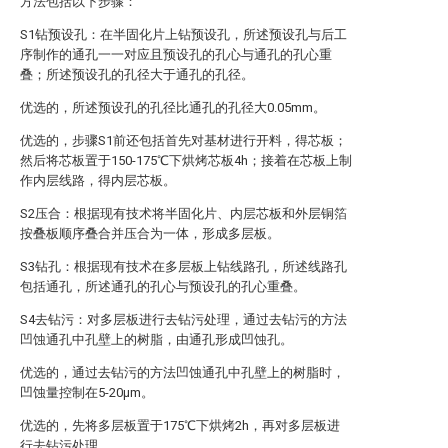
方法包括以下步骤：
S1钻预设孔：在半固化片上钻预设孔，所述预设孔与后工
序制作的通孔一一对应且预设孔的孔心与通孔的孔心重
叠；所述预设孔的孔径大于通孔的孔径。
优选的，所述预设孔的孔径比通孔的孔径大0.05mm。
优选的，步骤S1前还包括首先对基材进行开料，得芯板；
然后将芯板置于150-175℃下烘烤芯板4h；接着在芯板上制
作内层线路，得内层芯板。
S2压合：根据现有技术将半固化片、内层芯板和外层铜箔
按叠板顺序叠合并压合为一体，形成多层板。
S3钻孔：根据现有技术在多层板上钻线路孔，所述线路孔
包括通孔，所述通孔的孔心与预设孔的孔心重叠。
S4去钻污：对多层板进行去钻污处理，通过去钻污的方法
凹蚀通孔中孔壁上的树脂，由通孔形成凹蚀孔。
优选的，通过去钻污的方法凹蚀通孔中孔壁上的树脂时，
凹蚀量控制在5-20μm。
优选的，先将多层板置于175℃下烘烤2h，再对多层板进
行去钻污处理。