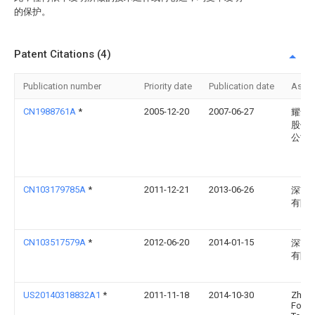
的保护。
Patent Citations (4)
Publication number
Priority date
Publication date
Assi
CN1988761A
*
2005-12-20
2007-06-27
耀华
股份
公司
CN103179785A
*
2011-12-21
2013-06-26
深南
有限
CN103517579A
*
2012-06-20
2014-01-15
深南
有限
US20140318832A1
*
2011-11-18
2014-10-30
Zhuha
Foun