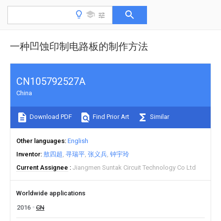
一种凹蚀印制电路板的制作方法
CN105792527A
China
Download PDF
Find Prior Art
Similar
Other languages
English
Inventor
敖四超
寻瑞平
张义兵
钟宇玲
Current Assignee
Jiangmen Suntak Circuit Technology Co Ltd
Worldwide applications
2016
CN