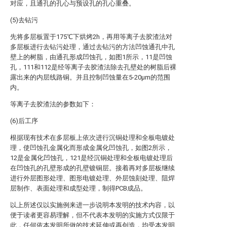
对应，且通孔的孔心与预设孔的孔心重叠。
(5)去钻污
先将多层板置于175℃下烘烤2h，再用等离子去胶渣法对
多层板进行去钻污处理，通过去钻污的方法凹蚀通孔中孔
壁上的树脂，由通孔形成凹蚀孔，如图1所示，11是凹蚀
孔，111和112是经等离子去胶渣法除去孔壁处的树脂后裸
露出来的内层线路铜。并且控制凹蚀量在5-20μm的范围
内。
等离子去胶渣法的参数如下：
(6)后工序
根据现有技术在多层板上依次进行沉铜处理和全板电镀处
理，使凹蚀孔金属化而形成金属化凹蚀孔，如图2所示，
12是金属化凹蚀孔，121是经沉铜处理和全板电镀处理后
在凹蚀孔的孔壁形成的孔壁镀铜层。接着再对多层板继续
进行外层图形处理、图形电镀处理、外层蚀刻处理、阻焊
层制作、表面处理和成型处理，制得PCB成品。
以上所述仅以实施例来进一步说明本发明的技术内容，以
便于读者更容易理解，但不代表本发明的实施方式仅限于
此，任何依本发明所做的技术延伸或再创造，均受本发明