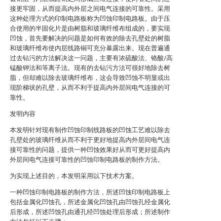
接更牢固，从而提高内外层之间电气连接的可靠性。采用
这种处理方式的印制电路板称为凹蚀印制电路板。由于压
合使用的半固化片是由树脂和玻璃纤维布组成的，要实现
凹蚀，首先要解决的问题是如何有效的除去孔壁处的树脂
和玻璃纤维布使内层线路铜可充分暴露出来。现在普遍通
过去钻污的方法解决这一问题，主要有浓硫酸法、铬酸/高
锰酸钾法和等离子法。现有的去钻污方法可很好地除去树
脂，但却难以除去玻璃纤维布，这会导致凹蚀不明显或出
现阶梯状的孔壁，从而不利于提高内外层间电气连接的可
靠性。
发明内容
本发明针对现有制作凹蚀印制线路板的凹蚀工艺难以除去
孔壁处的玻璃纤维从而不利于更好地提高内外层间电气连
接可靠性的问题，提供一种凹蚀效果好从而可更好提高内
外层间电气连接可靠性的凹蚀印制电路板的制作方法。
为实现上述目的，本发明采用以下技术方案。
一种凹蚀印制电路板的制作方法，所述凹蚀印制电路板上
包括金属化凹蚀孔，所述金属化凹蚀孔由凹蚀孔经金属化
后形成，所述凹蚀孔由通孔经凹蚀处理后形成；所述制作