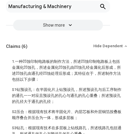
Manufacturing & Machinery
Show more
Claims
(6)
Hide Dependent
1.一种凹蚀印制电路板的制作方法，所述凹蚀印制电路板上包括
金属化凹蚀孔，所述金属化凹蚀孔由凹蚀孔经金属化后形成，所
述凹蚀孔由通孔经凹蚀处理后形成；其特征在于，所述制作方法
包括以下步骤：
S1钻预设孔：在半固化片上钻预设孔，所述预设孔与后工序制作
的通孔一一对应且预设孔的孔心与通孔的孔心重叠；所述预设孔
的孔径大于通孔的孔径；
S2压合：根据现有技术将半固化片、内层芯板和外层铜箔按叠板
顺序叠合并压合为一体，形成多层板；
S3钻孔：根据现有技术在多层板上钻线路孔，所述线路孔包括通
孔，所述通孔的孔心与预设孔的孔心重叠；