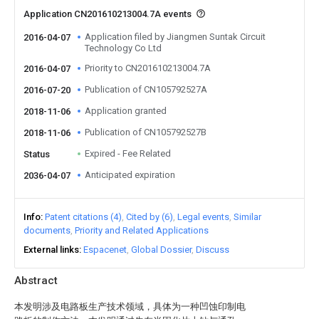
Application CN201610213004.7A events
Application filed by Jiangmen Suntak Circuit
2016-04-07
Technology Co Ltd
Priority to CN201610213004.7A
2016-04-07
Publication of CN105792527A
2016-07-20
Application granted
2018-11-06
Publication of CN105792527B
2018-11-06
Expired - Fee Related
Status
Anticipated expiration
2036-04-07
Info
Patent citations (4)
Cited by (6)
Legal events
Similar
documents
Priority and Related Applications
External links
Espacenet
Global Dossier
Discuss
Abstract
本发明涉及电路板生产技术领域，具体为一种凹蚀印制电