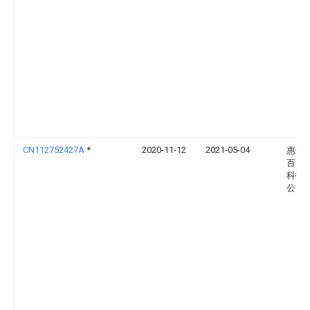
CN112752427A
*
2020-11-12
2021-05-04
惠州
百泽
科技
公司