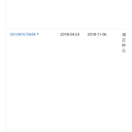
CN108767084A
*
2018-04-24
2018-11-06
湖南
正达
科技
公司