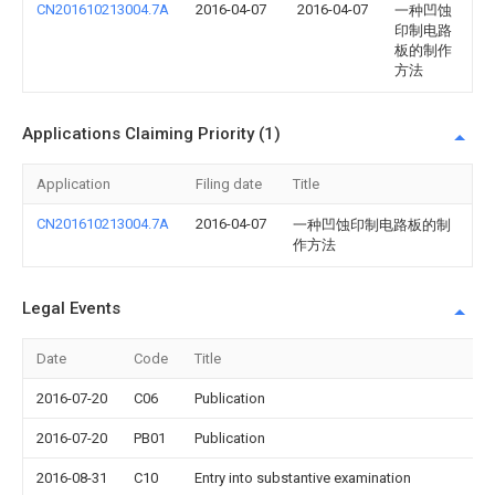
CN201610213004.7A
2016-04-07
2016-04-07
一种凹蚀
印制电路
板的制作
方法
Applications Claiming Priority (1)
Application
Filing date
Title
CN201610213004.7A
2016-04-07
一种凹蚀印制电路板的制
作方法
Legal Events
Date
Code
Title
2016-07-20
C06
Publication
2016-07-20
PB01
Publication
2016-08-31
C10
Entry into substantive examination