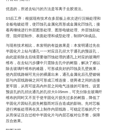
优选的，所述去钻污的方法是等离子去胶渣法。
S5后工序：根据现有技术在多层板上依次进行沉铜处理和
全板电镀处理，使凹蚀孔金属化而形成金属化凹蚀孔；接
着再继续进行外层图形处理、图形电镀处理、外层蚀刻处
理、阻焊层制作、表面处理和成型处理，制得PCB成品。
与现有技术相比，本发明的有益效果是：本发明通过先在
半固化片上钻与通孔一一对应且孔径大于通孔的预设孔，
由此提前除去后续需要做凹蚀处理的通孔上对应的玻璃纤
维布，在去钻污步骤中只需除去孔中的树脂，解决了难以
除去玻璃纤维布的难题，可形成良好的凹蚀及孔壁效果，
使内层线路铜可充分的裸露出来，通孔金属化后孔壁镀铜
层与内层线路铜之间可形成三维连接，使两者之间的连接
更牢固，从而可提高内外层之间电气连接的可靠性。设置
预设孔的孔径比通孔的孔径大0.05mm，可充分除去玻璃纤
维布的同时又不至于使半固化片损失过多的树脂，降低了
半固化片因钻孔损失树脂而对压合造成的影响。先对芯板
进行烤板处理再在其上制作内层线路，可稳定芯板的尺寸
从而保证压合过程中半固化片与内层芯板对位齐整，保障
压合效果。