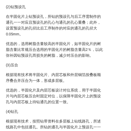
(2)钻预设孔
在半固化片上钻预设孔，所钻的预设孔与后工序需制作的
通孔一一对应且预设孔的孔心与通孔的孔心重叠；此外，
设置预设孔的孔径比后工序制作的对应的通孔的孔径大
0.05mm。
优选的，选用树脂含量较高的半固化片，如半固化片的树
脂含量比常规压合选用的半固化片的树脂含量高2％，以此
弥补因钻预设孔而损失的树脂，减少对压合的影响。
(3)压合
根据现有技术将半固化片、内层芯板和外层铜箔按叠板顺
序叠合并压合为一体，形成多层板。
优选的，半固化片及内层芯板设计对位系统，用于半固化
片与内层芯板压合时固定对位，以保障半固化片上的预设
孔与内层芯板上待钻通孔的位置一致。
(4)钻孔
根据现有技术，按照钻带资料在多层板上钻线路孔，所述
线路孔中包括通孔。所钻的通孔与半固化片上预设孔一一