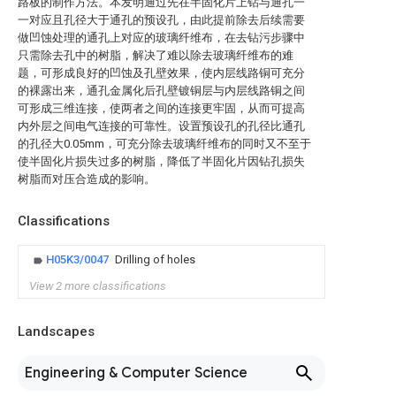
路板的制作方法。本发明通过先在半固化片上钻与通孔一
一对应且孔径大于通孔的预设孔，由此提前除去后续需要
做凹蚀处理的通孔上对应的玻璃纤维布，在去钻污步骤中
只需除去孔中的树脂，解决了难以除去玻璃纤维布的难
题，可形成良好的凹蚀及孔壁效果，使内层线路铜可充分
的裸露出来，通孔金属化后孔壁镀铜层与内层线路铜之间
可形成三维连接，使两者之间的连接更牢固，从而可提高
内外层之间电气连接的可靠性。设置预设孔的孔径比通孔
的孔径大0.05mm，可充分除去玻璃纤维布的同时又不至于
使半固化片损失过多的树脂，降低了半固化片因钻孔损失
树脂而对压合造成的影响。
Classifications
H05K3/0047
Drilling of holes
View 2 more classifications
Landscapes
Engineering & Computer Science