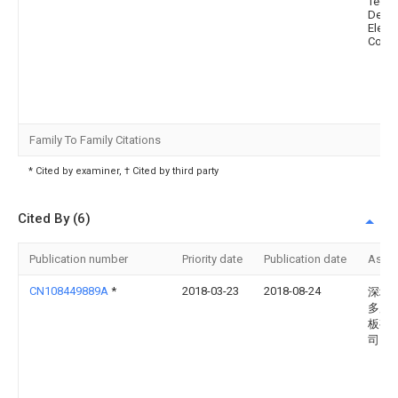
Tech. 
Densi
Elect
Co., L
Family To Family Citations
* Cited by examiner, † Cited by third party
Cited By (6)
Publication number
Priority date
Publication date
Assi
CN108449889A
*
2018-03-23
2018-08-24
深圳
多层
板有
司