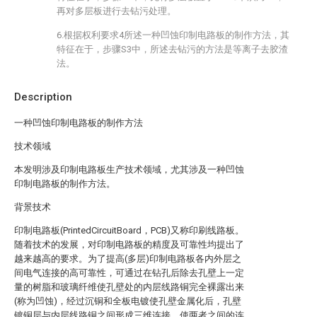
再对多层板进行去钻污处理。
6.根据权利要求4所述一种凹蚀印制电路板的制作方法，其
特征在于，步骤S3中，所述去钻污的方法是等离子去胶渣
法。
Description
一种凹蚀印制电路板的制作方法
技术领域
本发明涉及印制电路板生产技术领域，尤其涉及一种凹蚀
印制电路板的制作方法。
背景技术
印制电路板(PrintedCircuitBoard，PCB)又称印刷线路板。
随着技术的发展，对印制电路板的精度及可靠性均提出了
越来越高的要求。为了提高(多层)印制电路板各内外层之
间电气连接的高可靠性，可通过在钻孔后除去孔壁上一定
量的树脂和玻璃纤维使孔壁处的内层线路铜完全裸露出来
(称为凹蚀)，经过沉铜和全板电镀使孔壁金属化后，孔壁
镀铜层与内层线路铜之间形成三维连接，使两者之间的连