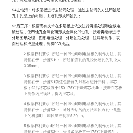
S4去钻污：对多层板进行去钻污处理，通过去钻污的方法凹蚀通
孔中孔壁上的树脂，由通孔形成凹蚀孔；
S5后工序：根据现有技术在多层板上依次进行沉铜处理和全板电
镀处理，使凹蚀孔金属化而形成金属化凹蚀孔；接着再继续进行
外层图形处理、图形电镀处理、外层蚀刻处理、阻焊层制作、表
面处理和成型处理，制得PCB成品。
2.根据权利要求1所述一种凹蚀印制电路板的制作方法，其
特征在于，步骤S1中，所述预设孔的孔径比通孔的孔径大
0.05mm。
3.根据权利要求1所述一种凹蚀印制电路板的制作方法，其
特征在于，步骤S1前还包括首先对基材进行开料，得芯
板；然后将芯板置于150-175℃下烘烤芯板4h；接着在芯板
上制作内层线路，得内层芯板。
4.根据权利要求1所述一种凹蚀印制电路板的制作方法，其
特征在于，步骤S3中，通过去钻污的方法凹蚀通孔中孔壁
上的树脂时，凹蚀量控制在5-20μm。
5.根据权利要求4所述一种凹蚀印制电路板的制作方法，其
特征在于，步骤S3中，先将多层板置于175℃下烘烤2h，