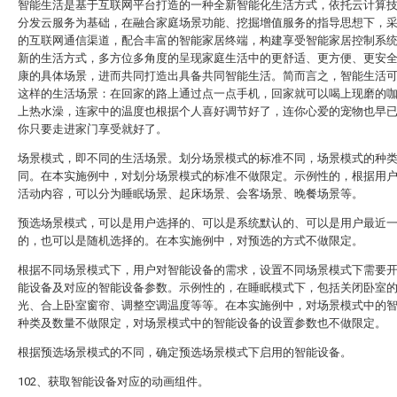
智能生活是基于互联网平台打造的一种全新智能化生活方式，依托云计算
分发云服务为基础，在融合家庭场景功能、挖掘增值服务的指导思想下，
的互联网通信渠道，配合丰富的智能家居终端，构建享受智能家居控制系
新的生活方式，多方位多角度的呈现家庭生活中的更舒适、更方便、更安
康的具体场景，进而共同打造出具备共同智能生活。简而言之，智能生活
这样的生活场景：在回家的路上通过点一点手机，回家就可以喝上现磨的
上热水澡，连家中的温度也根据个人喜好调节好了，连你心爱的宠物也早
你只要走进家门享受就好了。
场景模式，即不同的生活场景。划分场景模式的标准不同，场景模式的种
同。在本实施例中，对划分场景模式的标准不做限定。示例性的，根据用
活动内容，可以分为睡眠场景、起床场景、会客场景、晚餐场景等。
预选场景模式，可以是用户选择的、可以是系统默认的、可以是用户最近
的，也可以是随机选择的。在本实施例中，对预选的方式不做限定。
根据不同场景模式下，用户对智能设备的需求，设置不同场景模式下需要
能设备及对应的智能设备参数。示例性的，在睡眠模式下，包括关闭卧室
光、合上卧室窗帘、调整空调温度等等。在本实施例中，对场景模式中的
种类及数量不做限定，对场景模式中的智能设备的设置参数也不做限定。
根据预选场景模式的不同，确定预选场景模式下启用的智能设备。
102、获取智能设备对应的动画组件。