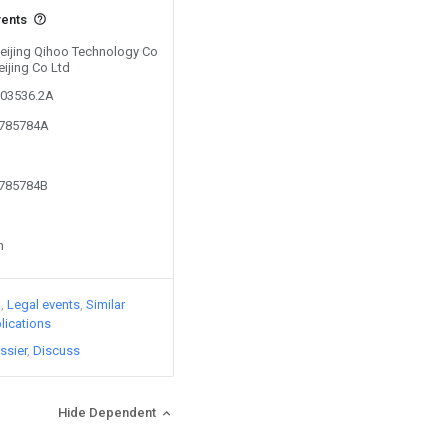
vents
Beijing Qihoo Technology Co
eijing Co Ltd
203536.2A
5785784A
5785784B
n
)
Legal events
Similar
lications
ssier
Discuss
Hide Dependent