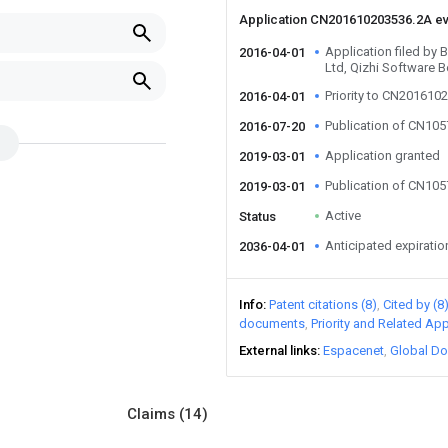
Application CN201610203536.2A e
Application filed by 
2016-04-01
Ltd, Qizhi Software B
Priority to CN201610
2016-04-01
Publication of CN10
2016-07-20
Application granted
2019-03-01
Publication of CN10
2019-03-01
Active
Status
Anticipated expiratio
2036-04-01
Info
Patent citations (8)
Cited by (8
documents
Priority and Related App
External links
Espacenet
Global Do
Claims
(14)