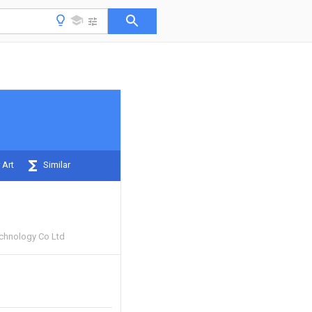
 Art
Similar
echnology Co Ltd