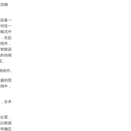
的实物
。
能设备一
备对应一
景模式中
中，在起
画组件，
个智能设
应的动画
定。
画组件。
拍摄的照
施例中，
面，在本
置位置，
可以根据
排布确定