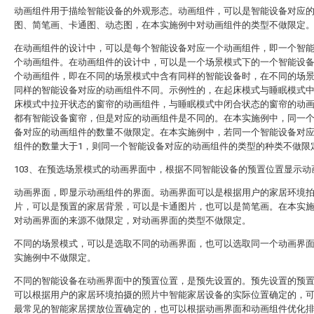
动画组件用于描绘智能设备的外观形态。动画组件，可以是智能设备对应
图、简笔画、卡通图、动态图，在本实施例中对动画组件的类型不做限定
在动画组件的设计中，可以是每个智能设备对应一个动画组件，即一个智
个动画组件。在动画组件的设计中，可以是一个场景模式下的一个智能设
个动画组件，即在不同的场景模式中含有同样的智能设备时，在不同的场
同样的智能设备对应的动画组件不同。示例性的，在起床模式与睡眠模式
床模式中拉开状态的窗帘的动画组件，与睡眠模式中闭合状态的窗帘的动
都有智能设备窗帘，但是对应的动画组件是不同的。在本实施例中，同一
备对应的动画组件的数量不做限定。在本实施例中，若同一个智能设备对
组件的数量大于1，则同一个智能设备对应的动画组件的类型的种类不做限
103、在预选场景模式的动画界面中，根据不同智能设备的预置位置显示动
动画界面，即显示动画组件的界面。动画界面可以是根据用户的家居环境
片，可以是预置的家居背景，可以是卡通图片，也可以是简笔画。在本实
对动画界面的来源不做限定，对动画界面的类型不做限定。
不同的场景模式，可以是选取不同的动画界面，也可以选取同一个动画界
实施例中不做限定。
不同的智能设备在动画界面中的预置位置，是预先设置的。预先设置的预
可以根据用户的家居环境拍摄的照片中智能家居设备的实际位置确定的，
最常见的智能家居摆放位置确定的，也可以根据动画界面和动画组件优化