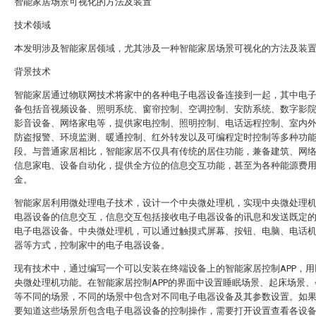
智能家居场景可视化的方法及装置
技术领域
本发明涉及智能家居领域，尤其涉及一种智能家居场景可视化的方法及装
背景技术
智能家居通过物联网技术将家中的各种电子电器设备连接到一起，其中电
备包括音视频设备、照明系统、窗帘控制、空调控制、安防系统、数字影
影音设备、网络家电等，提供家电控制、照明控制、电话远程控制、室内
防盗报警、环境监测、暖通控制、红外转发以及可编程定时控制等多种功
段。与普通家居相比，智能家居不仅具有传统的居住功能，兼备建筑、网
信息家电、设备自动化，提供全方位的信息交互功能，甚至为各种能源费
金。
智能家居利用微处理电子技术，设计一个中央微处理机，实现中央微处理
电器设备的信息交互，信息交互包括接收电子电器设备的讯息和发送既定
电子电器设备。中央微处理机，可以通过触摸式屏幕、按钮、电脑、电话
器等方式，控制家中的电子电器设备。
现有技术中，通过编写一个可以安装在终端设备上的智能家居控制APP，用
央微处理机功能。在智能家居控制APP的界面中设置睡眠场景、起床场景、
等不同的场景，不同的场景中包含对不同电子电器设备及其参数设置。如
要知道这些场景所包含电子电器设备的控制操作，需要打开设置查看各设