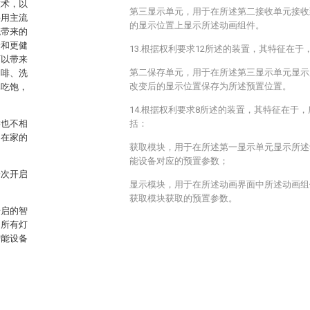
技术，以
第三显示单元，用于在所述第二接收单元接收
采用主流
的显示位置上显示所述动画组件。
统带来的
全和更健
13.根据权利要求12所述的装置，其特征在
可以带来
第二保存单元，用于在所述第三显示单元显示
咖啡、洗
改变后的显示位置保存为所述预置位置。
已吃饱，
14.根据权利要求8所述的装置，其特征在于
类也不相
括：
户在家的
获取模块，用于在所述第一显示单元显示所述
能设备对应的预置参数；
一次开启
显示模块，用于在所述动画界面中所述动画组
获取模块获取的预置参数。
开启的智
的所有灯
智能设备