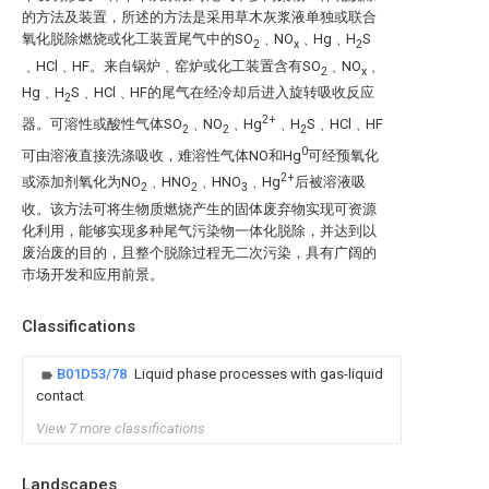
的方法及装置，所述的方法是采用草木灰浆液单独或联合
氧化脱除燃烧或化工装置尾气中的SO
﹑NO
﹑Hg﹑H
S
2
x
2
﹑HCl﹑HF。来自锅炉﹑窑炉或化工装置含有SO
﹑NO
﹑
2
x
Hg﹑H
S﹑HCl﹑HF的尾气在经冷却后进入旋转吸收反应
2
2+
器。可溶性或酸性气体SO
﹑NO
﹑Hg
﹑H
S﹑HCl﹑HF
2
2
2
0
可由溶液直接洗涤吸收，难溶性气体NO和Hg
可经预氧化
2+
或添加剂氧化为NO
﹑HNO
﹑HNO
﹑Hg
后被溶液吸
2
2
3
收。该方法可将生物质燃烧产生的固体废弃物实现可资源
化利用，能够实现多种尾气污染物一体化脱除，并达到以
废治废的目的，且整个脱除过程无二次污染，具有广阔的
市场开发和应用前景。
Classifications
B01D53/78
Liquid phase processes with gas-liquid
contact
View 7 more classifications
Landscapes