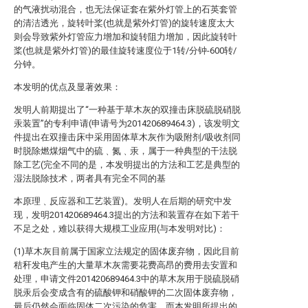
的气液扰动混合，也无法保证套在紫外灯管上的石英套管
的清洁透光，旋转叶桨(也就是紫外灯管)的旋转速度太大
则会导致紫外灯管应力增加和旋转阻力增加，因此旋转叶
桨(也就是紫外灯管)的最佳旋转速度位于1转/分钟-600转/
分钟。
本发明的优点及显著效果：
发明人前期提出了“一种基于草木灰的双撞击床脱硫脱硝脱
汞装置”的专利申请(申请号为201420689464.3)，该发明文
件提出在双撞击床中采用固体草木灰作为吸附剂/吸收剂同
时脱除燃煤烟气中的硫﹑氮﹑汞，属于一种典型的干法脱
除工艺(完全不同的是，本发明提出的方法和工艺是典型的
湿法脱除技术，两者具有完全不同的基
本原理﹑反应器和工艺装置)。发明人在后期的研究中发
现，发明201420689464.3提出的方法和装置存在如下若干
不足之处，难以获得大规模工业应用(与本发明对比)：
(1)草木灰目前属于国家立法规定的固体废弃物，因此目前
秸秆发电产生的大量草木灰需要花费高昂的费用去安置和
处理，申请文件201420689464.3中的草木灰用于脱硫脱硝
脱汞后会变成含有的硫酸钾和硝酸钾的二次固体废弃物，
最后仍然会面临固体二次污染的危害，而本发明所提出的