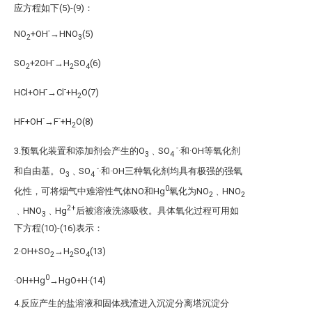
应方程如下(5)-(9)：
-
NO
+OH
→HNO
(5)
2
3
-
SO
+2OH
→H
SO
(6)
2
2
4
-
-
HCl+OH
→Cl
+H
O(7)
2
-
-
HF+OH
→F
+H
O(8)
2
-
3.预氧化装置和添加剂会产生的O
﹑SO
·和·OH等氧化剂
3
4
-
和自由基。O
﹑SO
·和·OH三种氧化剂均具有极强的强氧
3
4
0
化性，可将烟气中难溶性气体NO和Hg
氧化为NO
﹑HNO
2
2
2+
﹑HNO
﹑Hg
后被溶液洗涤吸收。具体氧化过程可用如
3
下方程(10)-(16)表示：
2·OH+SO
→H
SO
(13)
2
2
4
0
·OH+Hg
→HgO+H·(14)
4.反应产生的盐溶液和固体残渣进入沉淀分离塔沉淀分