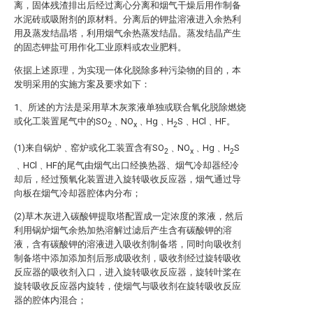
离，固体残渣排出后经过离心分离和烟气干燥后用作制备
水泥砖或吸附剂的原材料。分离后的钾盐溶液进入余热利
用及蒸发结晶塔，利用烟气余热蒸发结晶。蒸发结晶产生
的固态钾盐可用作化工业原料或农业肥料。
依据上述原理，为实现一体化脱除多种污染物的目的，本
发明采用的实施方案及要求如下：
1、所述的方法是采用草木灰浆液单独或联合氧化脱除燃烧
或化工装置尾气中的SO
﹑NO
﹑Hg﹑H
S﹑HCl﹑HF。
2
x
2
(1)来自锅炉﹑窑炉或化工装置含有SO
﹑NO
﹑Hg﹑H
S
2
x
2
﹑HCl﹑HF的尾气由烟气出口经换热器、烟气冷却器经冷
却后，经过预氧化装置进入旋转吸收反应器，烟气通过导
向板在烟气冷却器腔体内分布；
(2)草木灰进入碳酸钾提取塔配置成一定浓度的浆液，然后
利用锅炉烟气余热加热溶解过滤后产生含有碳酸钾的溶
液，含有碳酸钾的溶液进入吸收剂制备塔，同时向吸收剂
制备塔中添加添加剂后形成吸收剂，吸收剂经过旋转吸收
反应器的吸收剂入口，进入旋转吸收反应器，旋转叶桨在
旋转吸收反应器内旋转，使烟气与吸收剂在旋转吸收反应
器的腔体内混合；