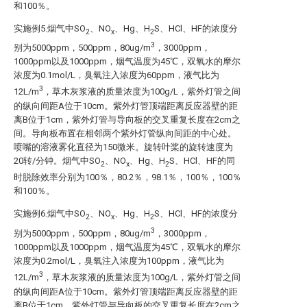
和100％。
实施例5.烟气中SO
、NO
、Hg、H
S、HCl、HF的浓度分
2
x
2
3
别为5000ppm，500ppm，80ug/m
，3000ppm，
1000ppm以及1000ppm，烟气温度为45℃，双氧水的摩尔
浓度为0.1mol/L，臭氧注入浓度为60ppm，液气比为
3
12L/m
，草木灰浆液的质量浓度为100g/L，紫外灯管之间
的纵向间距A位于10cm。紫外灯管顶端距离反应器壁的距
离B位于1cm，紫外灯管与导向板的交叉重复长度在2cm之
间。导向板布置在相邻两个紫外灯管纵向间距的中心处。
喷嘴的溶液雾化直径为150微米。旋转叶桨的旋转速度为
20转/分钟。烟气中SO
、NO
、Hg、H
S、HCl、HF的同
2
x
2
时脱除效率分别为100％，80.2％，98.1％，100％，100％
和100％。
实施例6.烟气中SO
、NO
、Hg、H
S、HCl、HF的浓度分
2
x
2
3
别为5000ppm，500ppm，80ug/m
，3000ppm，
1000ppm以及1000ppm，烟气温度为45℃，双氧水的摩尔
浓度为0.2mol/L，臭氧注入浓度为100ppm，液气比为
3
12L/m
，草木灰浆液的质量浓度为100g/L，紫外灯管之间
的纵向间距A位于10cm。紫外灯管顶端距离反应器壁的距
离B位于1cm，紫外灯管与导向板的交叉重复长度在2cm之