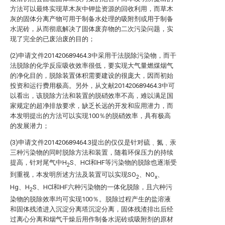
方法可以最终实现草木灰中钾盐资源的回收利用，而草木
灰的固体分离产物可用于制备水处理的吸附剂或用于制备
水泥砖，从而彻底解决了固体废弃物的二次污染问题，实
现了完全的已废治废的目的；
(2)申请文件201420689464.3中采用干法脱除污染物，而干
法脱除的化学反应吸收效率很低，要实现大气量燃煤烟气
的净化目的，脱除装置体积需要建设的很庞大，因而初始
投资和运行费用极高。另外，从文献201420689464.3中可
以看出，该脱除方法和装置的脱硝效率不高，难以满足国
家规定的超净排放要求，缺乏长远的开发和应用潜力，而
本发明提出的方法可以实现100％的脱硝效率，具有极高
的发展潜力；
(3)申请文件201420689464.3提出的仅仅是针对硫﹑氮﹑汞
三种污染物的同时脱除方法和装置，随着环保压力的持续
提高，针对尾气中H
S、HCl和HF等污染物的脱除也逐渐受
2
到重视，本发明所述方法及装置可以实现SO
、NO
、
2
x
Hg、H
S、HCl和HF六种污染物的一体化脱除，且六种污
2
染物的脱除效率均可实现100％。脱除过程产生的盐溶液
和固体残渣进入沉淀分离塔沉淀分离，固体残渣排出后经
过离心分离和烟气干燥后用作制备水泥砖或吸附剂的原材