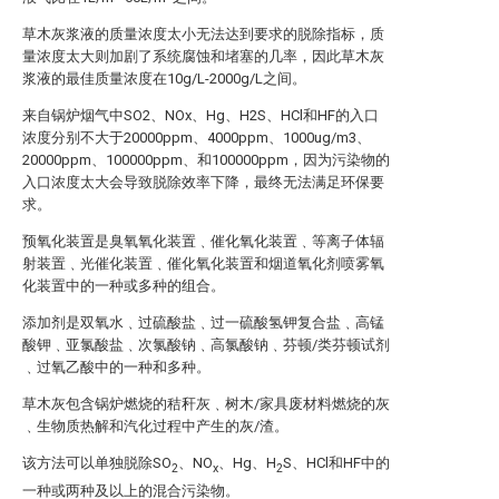
草木灰浆液的质量浓度太小无法达到要求的脱除指标，质
量浓度太大则加剧了系统腐蚀和堵塞的几率，因此草木灰
浆液的最佳质量浓度在10g/L-2000g/L之间。
来自锅炉烟气中SO2、NOx、Hg、H2S、HCl和HF的入口
浓度分别不大于20000ppm、4000ppm、1000ug/m3、
20000ppm、100000ppm、和100000ppm，因为污染物的
入口浓度太大会导致脱除效率下降，最终无法满足环保要
求。
预氧化装置是臭氧氧化装置﹑催化氧化装置﹑等离子体辐
射装置﹑光催化装置﹑催化氧化装置和烟道氧化剂喷雾氧
化装置中的一种或多种的组合。
添加剂是双氧水﹑过硫酸盐﹑过一硫酸氢钾复合盐﹑高锰
酸钾﹑亚氯酸盐﹑次氯酸钠﹑高氯酸钠﹑芬顿/类芬顿试剂
﹑过氧乙酸中的一种和多种。
草木灰包含锅炉燃烧的秸秆灰﹑树木/家具废材料燃烧的灰
﹑生物质热解和汽化过程中产生的灰/渣。
该方法可以单独脱除SO
、NO
、Hg、H
S、HCl和HF中的
2
x
2
一种或两种及以上的混合污染物。