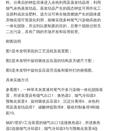
料。分离后的钾盐溶液进入余热利用及蒸发结晶塔，利用
烟气余热蒸发结晶。蒸发结晶产生的固态钾盐可用作化工
业原料或农业肥料。该方法可将生物质燃烧产生的固体废
弃物实现可资源化利用，能够实现多种尾气污染物高效的
一体化脱除，并达到以废制废的目的，且整个脱除过程无
二次污染，具有广阔的市场开发和应用前景。
附图说明
图1是本发明系统的工艺流程及装置图；
图2是本发明中旋转吸收反应器的结构及关键尺寸图；
图3是本发明中旋转反应器导流板和紫外灯的俯视图。
具体实施方式
参看图1，一种草木灰浆液对尾气中多污染物一体化脱除装
置，所述装置设有烟气出口1﹑换热器2﹑烟气冷却器3﹑
预氧化装置4﹑旋转吸收反应器5﹑沉淀分离塔6﹑余热利
用及蒸发结晶塔7﹑碳酸钾提取塔8﹑吸收剂制备塔9和烟
囱10。
锅炉/窑炉/工业装置的烟气出口1连接换热器2，所述换热
器2连接烟气冷却器3，烟气冷却器3与与预氧化装置4连