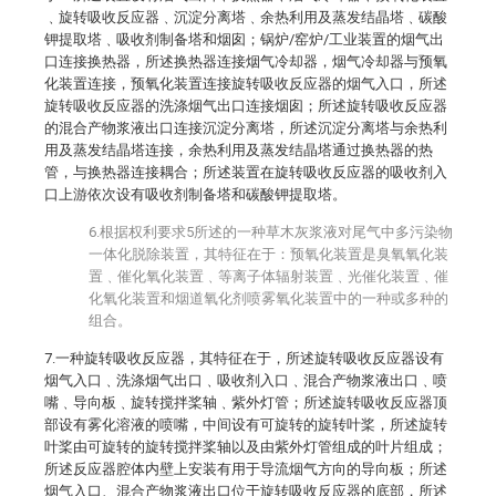
﹑旋转吸收反应器﹑沉淀分离塔﹑余热利用及蒸发结晶塔﹑碳酸
钾提取塔﹑吸收剂制备塔和烟囱；锅炉/窑炉/工业装置的烟气出
口连接换热器，所述换热器连接烟气冷却器，烟气冷却器与预氧
化装置连接，预氧化装置连接旋转吸收反应器的烟气入口，所述
旋转吸收反应器的洗涤烟气出口连接烟囱；所述旋转吸收反应器
的混合产物浆液出口连接沉淀分离塔，所述沉淀分离塔与余热利
用及蒸发结晶塔连接，余热利用及蒸发结晶塔通过换热器的热
管，与换热器连接耦合；所述装置在旋转吸收反应器的吸收剂入
口上游依次设有吸收剂制备塔和碳酸钾提取塔。
6.根据权利要求5所述的一种草木灰浆液对尾气中多污染物
一体化脱除装置，其特征在于：预氧化装置是臭氧氧化装
置﹑催化氧化装置﹑等离子体辐射装置﹑光催化装置﹑催
化氧化装置和烟道氧化剂喷雾氧化装置中的一种或多种的
组合。
7.一种旋转吸收反应器，其特征在于，所述旋转吸收反应器设有
烟气入口﹑洗涤烟气出口﹑吸收剂入口﹑混合产物浆液出口﹑喷
嘴﹑导向板﹑旋转搅拌桨轴﹑紫外灯管；所述旋转吸收反应器顶
部设有雾化溶液的喷嘴，中间设有可旋转的旋转叶桨，所述旋转
叶桨由可旋转的旋转搅拌桨轴以及由紫外灯管组成的叶片组成；
所述反应器腔体内壁上安装有用于导流烟气方向的导向板；所述
烟气入口、混合产物浆液出口位于旋转吸收反应器的底部，所述