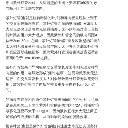
部由紫外灯管构成。反应器壁的圆周上安装有360度的导
向板用于导流烟气方向。
紫外灯管(也就是旋转叶桨的叶片)和导向板呈现从上到下
的交叉间隔顺序布置。紫外灯管之间的纵向间距A如果太
大则无法保证足够的光辐射强度，太小则能耗过高，且旋
转叶桨的阻力大大增加，因此紫外灯管之间的纵向间距A
位于2cm-60cm之间。紫外灯管顶端距离反应器壁的距离B
太大则无法充分利用反应器空间，太小将会造成紫外灯管
和反应器壁接触损坏，因此紫外灯管顶端距离反应器壁的
距离B位于1cm-10cm之间。
紫外灯管如果与导向板的交叉重复长度太小则无法发挥导
向板的作用，会导致形成“烟气走廊”，进而导致系统无法
运行，而交叉重复长度太大则会导致紫外灯管无法充分利
用，故紫外灯管与导向板的交叉重复长度在1cm-5cm之
间。
导向板布置在相邻两个紫外灯管纵向间距的中心处，也就
是距离相邻上下两个紫外灯管的距离均为1/2A。喷嘴的溶
液雾化直径不大于800微米，因为液体直径太大无法保证
足够的气液接触面积，从而影响污染物的脱除效率。
旋转叶桨(也就是紫外灯管)的旋转速度太小无法实现良好