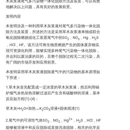
木灰浆液尾气多污染物一体化脱除方法及装置，可以有效
地解决以上问题，具有良好的发展前景。
发明内容
本发明涉及一种利用草木灰浆液对尾气多污染物一体化脱
除方法及装置，所述的方法是采用草木灰浆液单独或联合
氧化脱除燃烧或化工装置尾气中的SO
﹑NO
﹑Hg﹑H
S
2
x
2
﹑HCl﹑HF。该方法可将生物质燃烧产生的固体废弃物实
现可资源化利用，能够实现多种尾气污染物一体化脱除，
并达到以废治废的目的，且整个脱除过程无二次污染，具
有广阔的市场开发和应用前景。
本发明采用草木灰浆液脱除废气中的污染物的基本原理如
下所述：
1.草木灰首先配置成一定浓度的草木灰浆液，然后利用锅
炉烟气余热加热溶解过滤后产生含有碳酸钾的溶液，基本
反应如方程(1)-(4)：
草木灰+H
O+加热→K
CO
溶液+固体残渣(1)
2
2
3
2+
2.尾气中的可溶性气体SO
﹑NO
﹑Hg
﹑H
S﹑HCl﹑HF
2
2
2
能够被溶液中和反应脱除或直接洗涤脱除，相关的化学反