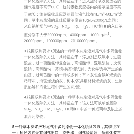
一体化脱除的方法，其特征在于：进入旋转吸收反应器的
烟气温度不高于80℃，旋转吸收反应器内的溶液温度不高
3
3
于80℃；旋转吸收反应器的最佳液气比在1L/m
-60L/m
之
间，草木灰浆液的最佳质量浓度在10g/L-2000g/L之间；
来自锅炉烟气中SO
、NO
、Hg、H
S、HCl和HF的入口浓
2
x
2
3
度分别不大于20000ppm、4000ppm、1000ug/m
、
20000ppm、100000ppm、和100000ppm。
3.根据权利要求1所述的一种草木灰浆液对尾气中多污染物
一体化脱除的方法，其特征在于：添加剂是双氧水﹑过硫
酸盐﹑过一硫酸氢钾复合盐﹑高锰酸钾﹑亚氯酸盐﹑次氯
酸钠﹑高氯酸钠﹑芬顿/类芬顿试剂﹑光化学诱导产生的自
由基﹑过氧乙酸中的一种或多种；草木灰包含锅炉燃烧的
秸秆灰﹑海藻燃烧的灰﹑树木/家具废材料燃烧的灰﹑生物
质热解和汽化过程中产生的灰/渣。
4.根据权利要求1所述的一种草木灰浆液对尾气中多污染物
一体化脱除的方法，其特征在于：该方法可以单独脱除
SO
、NO
、Hg、H
S、HCl和HF中的一种或两种及以上的
2
x
2
混合污染物。
5.一种草木灰浆液对尾气中多污染物一体化脱除装置，其特征在
于：所述装置设有烟气出口﹑换热器﹑烟气冷却器﹑预氧化装置