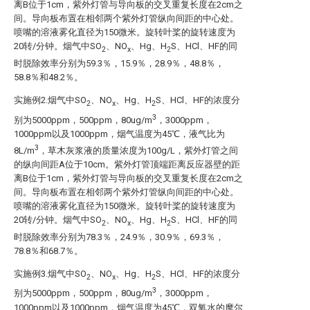
离B位于1cm，紫外灯管与导向板的交叉重复长度在2cm之
间。导向板布置在相邻两个紫外灯管纵向间距的中心处。
喷嘴的溶液雾化直径为150微米。旋转叶桨的旋转速度为
20转/分钟。烟气中SO
、NO
、Hg、H
S、HCl、HF的同
2
x
2
时脱除效率分别为59.3％，15.9％，28.9％，48.8％，
58.8％和48.2％。
实施例2.烟气中SO
、NO
、Hg、H
S、HCl、HF的浓度分
2
x
2
3
别为5000ppm，500ppm，80ug/m
，3000ppm，
1000ppm以及1000ppm，烟气温度为45℃，液气比为
3
8L/m
，草木灰浆液的质量浓度为100g/L，紫外灯管之间
的纵向间距A位于10cm。紫外灯管顶端距离反应器壁的距
离B位于1cm，紫外灯管与导向板的交叉重复长度在2cm之
间。导向板布置在相邻两个紫外灯管纵向间距的中心处。
喷嘴的溶液雾化直径为150微米。旋转叶桨的旋转速度为
20转/分钟。烟气中SO
、NO
、Hg、H
S、HCl、HF的同
2
x
2
时脱除效率分别为78.3％，24.9％，30.9％，69.3％，
78.8％和68.7％。
实施例3.烟气中SO
、NO
、Hg、H
S、HCl、HF的浓度分
2
x
2
3
别为5000ppm，500ppm，80ug/m
，3000ppm，
1000ppm以及1000ppm，烟气温度为45℃，双氧水的摩尔