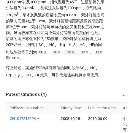
1000ppm以及1000ppm，烟气温度为45℃，过硫酸钾的摩
尔浓度为0.4mol/L，臭氧注入浓度为100ppm，液气比为
3
12L/m
，草木灰浆液的质量浓度为100g/L，紫外灯管之间
的纵向间距A位于10cm。紫外灯管顶端距离反应器壁的距
离B位于1cm，紫外灯管与导向板的交叉重复长度在2cm之
间。导向板布置在相邻两个紫外灯管纵向间距的中心处。
喷嘴的溶液雾化直径为150微米。旋转叶桨的旋转速度为
20转/分钟。烟气中SO
、NO
、Hg、H
S、HCl、HF的同
2
x
2
时脱除效率分别为100％，100％，100％，100％，100％
和100％。
综上所述，实施例7和8具有最佳的同时脱除SO
、NO
、
2
x
Hg、H
S、HCl、HF效果，可作为最佳实施例参照使用。
2
Patent Citations (4)
Publication number
Priority date
Publication date
Assi
CN101721829A
*
2008-10-28
2010-06-09
中国
化工
有限