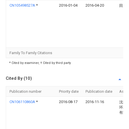
CN105498527A
*
2016-01-04
2016-04-20
田鹏
Family To Family Citations
* Cited by examiner, † Cited by third party
Cited By (10)
Publication number
Priority date
Publication date
Assi
CN106110860A
*
2016-08-17
2016-11-16
沈阳
环境
有限