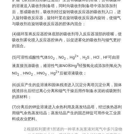
的溶液送入吸收剂制备塔，同时向吸收剂制备塔中添加添加剂
后，形成吸收剂，吸收剂经过旋转吸收反应器的吸收剂入口，进
入旋转吸收反应器，旋转叶桨在旋转吸收反应器内旋转，使烟气
与吸收剂在旋转吸收反应器的腔体内混合；
(4)循环泵将反应器腔体底部的吸收剂导入反应器顶部的喷嘴，使
吸收剂雾化喷入反应器腔体内，以促进雾化的吸收剂与烟气更好
的混合。
2+
(5)可溶性或酸性气体SO
﹑NO
﹑Hg
﹑H
S﹑HCl﹑HF可由溶
2
2
2
0
液直接洗涤吸收，难溶性气体NO和Hg
经预氧化或添加剂氧化为
2+
NO
﹑HNO
﹑HNO
﹑Hg
后被溶液吸收；
2
2
3
(6)反应产生的盐溶液和固体残渣进入沉淀分离塔沉淀分离，固体
残渣排出后经过离心分离和烟气干燥后用作制备水泥砖或吸附剂
的原材料；
(7)分离后的钾盐溶液进入余热利用及蒸发结晶塔，经过换热器利
用烟气余热蒸发结晶；蒸发结晶产生的固态钾盐可用作化工业原
料或农业肥料。
2.根据权利要求1所述的一种草木灰浆液对尾气中多污染物