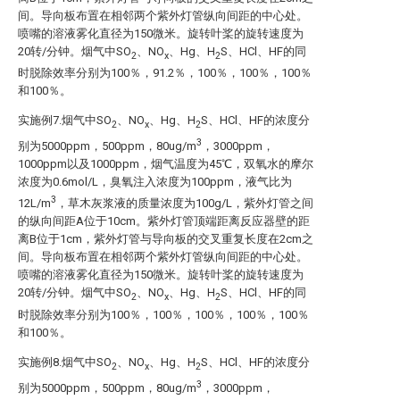
间。导向板布置在相邻两个紫外灯管纵向间距的中心处。
喷嘴的溶液雾化直径为150微米。旋转叶桨的旋转速度为
20转/分钟。烟气中SO
、NO
、Hg、H
S、HCl、HF的同
2
x
2
时脱除效率分别为100％，91.2％，100％，100％，100％
和100％。
实施例7.烟气中SO
、NO
、Hg、H
S、HCl、HF的浓度分
2
x
2
3
别为5000ppm，500ppm，80ug/m
，3000ppm，
1000ppm以及1000ppm，烟气温度为45℃，双氧水的摩尔
浓度为0.6mol/L，臭氧注入浓度为100ppm，液气比为
3
12L/m
，草木灰浆液的质量浓度为100g/L，紫外灯管之间
的纵向间距A位于10cm。紫外灯管顶端距离反应器壁的距
离B位于1cm，紫外灯管与导向板的交叉重复长度在2cm之
间。导向板布置在相邻两个紫外灯管纵向间距的中心处。
喷嘴的溶液雾化直径为150微米。旋转叶桨的旋转速度为
20转/分钟。烟气中SO
、NO
、Hg、H
S、HCl、HF的同
2
x
2
时脱除效率分别为100％，100％，100％，100％，100％
和100％。
实施例8.烟气中SO
、NO
、Hg、H
S、HCl、HF的浓度分
2
x
2
3
别为5000ppm，500ppm，80ug/m
，3000ppm，