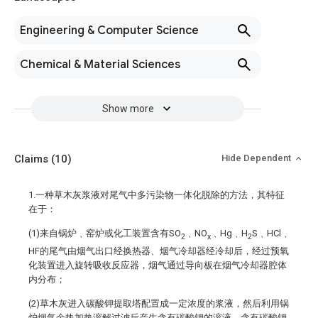
Engineering & Computer Science
Chemical & Material Sciences
Show more
Claims
(10)
Hide Dependent
1.一种草木灰浆液对尾气中多污染物一体化脱除的方法，其特征
在于：
(1)来自锅炉﹑窑炉或化工装置含有SO
﹑NO
﹑Hg﹑H
S﹑HCl﹑
2
x
2
HF的尾气由烟气出口经换热器、烟气冷却器经冷却后，经过预氧
化装置进入旋转吸收反应器，烟气通过导向板在烟气冷却器腔体
内分布；
(2)草木灰进入碳酸钾提取塔配置成一定浓度的浆液，然后利用锅
炉烟气余热加热溶解过滤后产生含有碳酸钾的溶液，含有碳酸钾