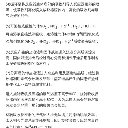
(4)循环泵将反应器腔体底部的吸收剂导入反应器顶部的喷
嘴，使吸收剂雾化喷入放映器腔体内，雾化的吸收剂与烟
气更好的混合。
2+
(5)可溶性或酸性气体SO
﹑NO
﹑Hg
﹑H
S﹑HCl﹑HF
2
2
2
0
可由溶液直接洗涤吸收，难溶性气体NO和Hg
经预氧化或
2+
添加剂氧化为NO
﹑HNO
﹑HNO
﹑Hg
后被溶液吸收；
2
2
3
(6)反应产生的盐溶液和固体残渣进入沉淀分离塔沉淀分
离，固体残渣排出后经过离心分离和烟气干燥后用作制备
水泥砖或吸附剂的原材料；
(7)分离后的钾盐溶液进入余热利用及蒸发结晶塔，经过换
热器利用烟气余热蒸发结晶；蒸发结晶产生的固态钾盐可
用作化工业原料或农业肥料。
进入旋转吸收反应器的烟气温度不高于80℃，旋转吸收反
应器内的溶液温度不高于80℃，因为温度太高会导致溶液
蒸发失水严重，尾部的腐蚀也会加剧。
旋转吸收反应器的液气比太小无法满足污染物脱除效率，
太大则会导致系统能耗增加，因此旋转吸收反应器的最佳
3
3
液气比在1L/m
-60L/m
之间。