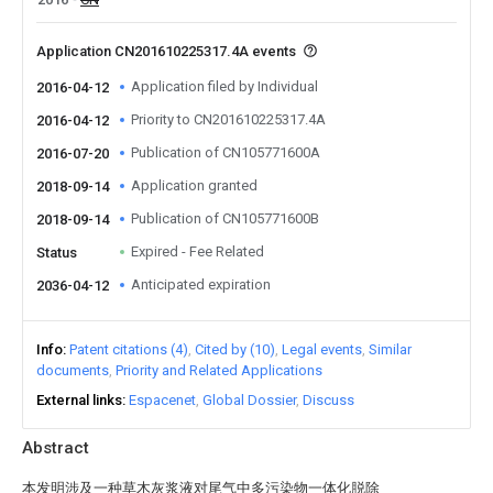
Application CN201610225317.4A events
Application filed by Individual
2016-04-12
Priority to CN201610225317.4A
2016-04-12
Publication of CN105771600A
2016-07-20
Application granted
2018-09-14
Publication of CN105771600B
2018-09-14
Expired - Fee Related
Status
Anticipated expiration
2036-04-12
Info
Patent citations (4)
Cited by (10)
Legal events
Similar
documents
Priority and Related Applications
External links
Espacenet
Global Dossier
Discuss
Abstract
本发明涉及一种草木灰浆液对尾气中多污染物一体化脱除