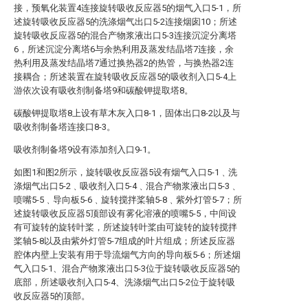
接，预氧化装置4连接旋转吸收反应器5的烟气入口5-1，所
述旋转吸收反应器5的洗涤烟气出口5-2连接烟囱10；所述
旋转吸收反应器5的混合产物浆液出口5-3连接沉淀分离塔
6，所述沉淀分离塔6与余热利用及蒸发结晶塔7连接，余
热利用及蒸发结晶塔7通过换热器2的热管，与换热器2连
接耦合；所述装置在旋转吸收反应器5的吸收剂入口5-4上
游依次设有吸收剂制备塔9和碳酸钾提取塔8。
碳酸钾提取塔8上设有草木灰入口8-1，固体出口8-2以及与
吸收剂制备塔连接口8-3。
吸收剂制备塔9设有添加剂入口9-1。
如图1和图2所示，旋转吸收反应器5设有烟气入口5-1﹑洗
涤烟气出口5-2﹑吸收剂入口5-4﹑混合产物浆液出口5-3﹑
喷嘴5-5﹑导向板5-6﹑旋转搅拌桨轴5-8﹑紫外灯管5-7；所
述旋转吸收反应器5顶部设有雾化溶液的喷嘴5-5，中间设
有可旋转的旋转叶桨，所述旋转叶桨由可旋转的旋转搅拌
桨轴5-8以及由紫外灯管5-7组成的叶片组成；所述反应器
腔体内壁上安装有用于导流烟气方向的导向板5-6；所述烟
气入口5-1、混合产物浆液出口5-3位于旋转吸收反应器5的
底部，所述吸收剂入口5-4、洗涤烟气出口5-2位于旋转吸
收反应器5的顶部。