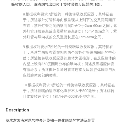
吸收剂入口、洗涤烟气出口位于旋转吸收反应器的顶部。
8.根据权利要求7所述的一种旋转吸收反应器，其特征在
于，所述紫外灯管和导向板呈现从上到下的交叉间隔顺序
布置；紫外灯管之间的纵向间距A位于2cm-60cm之间，紫
外灯管顶端距离反应器壁的距离B位于1cm-10cm之间，紫
外灯管与导向板的交叉重复长度在1cm-5cm之间。
9.根据权利要求7所述的一种旋转吸收反应器，其特征在
于，所述导向板布置在相邻两个紫外灯管纵向间距的中心
处；所述旋转吸收反应器的腔体为圆柱形，在反应腔体的
内壁上设有360度圆周分布的导向板；所述反应器腔体设
有循环泵；所述循环泵通过管道连接反应器腔体底部与反
应器腔体顶部的喷嘴。
10.根据权利要求1所述的一种旋转吸收反应器，其特征在
于，所述喷嘴的溶液雾化直径不大于800微米；所述旋转
叶桨旋转速度位于1转/分钟-600转/分钟之间。
Description
草木灰浆液对尾气中多污染物一体化脱除的方法及装置