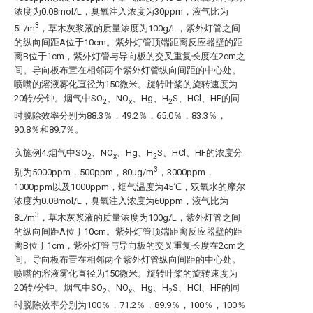
浓度为0.08mol/L，臭氧注入浓度为30ppm，液气比为
3
5L/m
，草木灰浆液的质量浓度为100g/L，紫外灯管之间
的纵向间距A位于10cm。紫外灯管顶端距离反应器壁的距
离B位于1cm，紫外灯管与导向板的交叉重复长度在2cm之
间。导向板布置在相邻两个紫外灯管纵向间距的中心处。
喷嘴的溶液雾化直径为150微米。旋转叶桨的旋转速度为
20转/分钟。烟气中SO
、NO
、Hg、H
S、HCl、HF的同
2
x
2
时脱除效率分别为88.3％，49.2％，65.0％，83.3％，
90.8％和89.7％。
实施例4.烟气中SO
、NO
、Hg、H
S、HCl、HF的浓度分
2
x
2
3
别为5000ppm，500ppm，80ug/m
，3000ppm，
1000ppm以及1000ppm，烟气温度为45℃，双氧水的摩尔
浓度为0.08mol/L，臭氧注入浓度为60ppm，液气比为
3
8L/m
，草木灰浆液的质量浓度为100g/L，紫外灯管之间
的纵向间距A位于10cm。紫外灯管顶端距离反应器壁的距
离B位于1cm，紫外灯管与导向板的交叉重复长度在2cm之
间。导向板布置在相邻两个紫外灯管纵向间距的中心处。
喷嘴的溶液雾化直径为150微米。旋转叶桨的旋转速度为
20转/分钟。烟气中SO
、NO
、Hg、H
S、HCl、HF的同
2
x
2
时脱除效率分别为100％，71.2％，89.9％，100％，100％