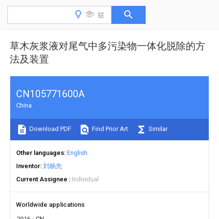
草木灰浆液对尾气中多污染物一体化脱除的方
法及装置
CN105771600A
China
Download PDF
Find Prior Art
Similar
Other languages
English
Inventor
刘杨先
Current Assignee
Individual
Worldwide applications
2016
CN