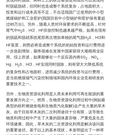
实现同时脱除。两种工艺的联合叠加使用虽然可以实现同
时脱硫脱硝，但同时也造成整个系统复杂，占地面积大，
投资和运行成本高等不足，不合适我国广泛使用的中小型
燃煤锅炉和工业窑炉(我国目前中小型锅炉和窑炉保有量超
过85万台)。另外，随着人类对环保要求的不断提高，针对
尾气中H
S﹑HCl﹑HF排放控制也越来越严格。如果在现有
2
的脱硫和脱硝系统尾部再次增加单独的尾气脱H
S﹑HCl和
2
HF装置，则势必将造成整个系统的初始投资和运行费用进
一步急剧增加，最终很难在发展中国家获得大规模商业应
用。综上所述，如果能够在一个反应器内将SO
﹑NO
﹑
2
x
Hg﹑H
S﹑HCl﹑HF实现同时脱除，则有望大大降低系统
2
的复杂性和占地面积，进而减少系统的投资与运行费用，
是当前燃煤烟气污染控制领域和国内环保企业竞相研发的
重要技术之一。
另外，生物质资源化利用是人类未来利用可再生能源的重
要发展方向之一。然而，生物质资源化利用过程中(例如最
典型的秸秆燃烧发电和生物质汽化裂解)会产生大量的草木
灰。由于目前草木灰的二次利用途径十分有限，这导致生
物质利用过程中产生了大量的固体废弃物，严重危及生态
环境健康。因此，草木灰的二次资源化利用是解决该问题
的重要途径。基于以上的基本现状，本发明提出了一种草