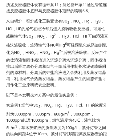
所述反应器腔体设有循环泵11；所述循环泵11通过管道连
接反应器腔体底部与反应器腔体顶部的喷嘴5-5。
来自锅炉﹑窑炉或化工装置含有SO
﹑NO
﹑Hg﹑H
S﹑
2
x
2
HCl﹑HF的尾气在经冷却后进入旋转吸收反应器。可溶性
2+
或酸性气体SO
﹑NO
﹑Hg
﹑H
S﹑HCl﹑HF可由溶液直
2
2
2
0
接洗涤吸收，难溶性气体NO和Hg
可经预氧化或添加剂氧
2+
化为NO
﹑HNO
﹑HNO
﹑Hg
后被溶液吸收。反应产生
2
2
3
的盐溶液和固体残渣进入沉淀分离塔沉淀分离，固体残渣
排出后经过离心分离和烟气干燥后用作制备水泥砖或吸附
剂的原材料。分离后的钾盐溶液进入余热利用及蒸发结晶
塔，利用烟气余热蒸发结晶。蒸发结晶产生的固态钾盐可
用作化工业原料或农业肥料。
以下是本发明技术方案中的最佳实施例：
实施例1.烟气中SO
、NO
、Hg、H
S、HCl、HF的浓度分
2
x
2
3
别为5000ppm，500ppm，80ug/m
，3000ppm，
1000ppm以及1000ppm，烟气温度为45℃，液气比为
3
5L/m
，草木灰浆液的质量浓度为100g/L，紫外灯管之间
的纵向间距A位于10cm。紫外灯管顶端距离反应器壁的距