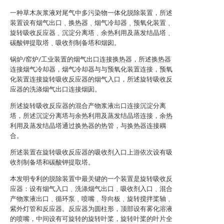
一种草木灰浆液对尾气中多污染物一体化脱除装置，所述
装置设有烟气出口﹑换热器﹑烟气冷却器﹑预氧化装置﹑
旋转吸收反应器﹑沉淀分离塔﹑余热利用及蒸发结晶塔﹑
碳酸钾提取塔﹑吸收剂制备塔和烟囱。
锅炉/窑炉/工业装置的烟气出口连接换热器，所述换热器
连接烟气冷却器，烟气冷却器与与预氧化装置连接，预氧
化装置连接旋转吸收反应器的烟气入口，所述旋转吸收反
应器的洗涤烟气出口连接烟囱。
所述旋转吸收反应器的混合产物浆液出口连接沉淀分离
塔，所述沉淀分离塔与余热利用及蒸发结晶塔连接，余热
利用及蒸发结晶塔通过换热器的热管，与换热器连接耦
合。
所述装置在旋转吸收反应器的吸收剂入口上游依次设有吸
收剂制备塔和碳酸钾提取塔。
本发明专利的脱除装置中最关键的一个装置是旋转吸收反
应器：设有烟气入口﹑洗涤烟气出口﹑吸收剂入口﹑混合
产物浆液出口﹑循环泵﹑喷嘴﹑导向板﹑旋转搅拌桨轴﹑
紫外灯管和反应器。反应器为圆柱形，顶部设有雾化溶液
的喷嘴，中间设有可旋转的旋转叶桨，旋转叶桨的叶片全