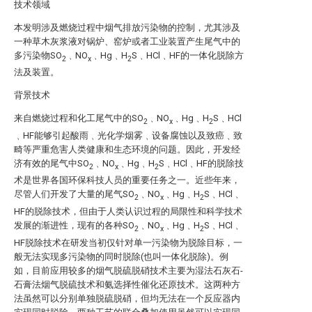
技术领域
本发明涉及燃烧过程中烟气排放污染物的控制，尤其涉及
一种草木灰浆液对锅炉、窑炉或者工业装置产生尾气中的
多污染物SO
﹑NO
﹑Hg﹑H
S﹑HCl﹑HF的一体化脱除方
2
x
2
法及装置。
背景技术
来自燃烧过程和化工尾气中的SO
﹑NO
﹑Hg﹑H
S﹑HCl
2
x
2
﹑HF能够引起酸雨﹑光化学烟雾﹑设备腐蚀以及致癌﹑致
畸等严重危害人类健康和生态环境的问题。因此，开发经
济有效的尾气中SO
﹑NO
﹑Hg﹑H
S﹑HCl﹑HF的脱除技
2
x
2
术是世界各国环保科技人员的重要任务之一。近些年来，
尽管人们开发了大量的尾气SO
﹑NO
﹑Hg﹑H
S﹑HCl﹑
2
x
2
HF的脱除技术，但由于人类认识过程的局限性和科学技术
发展的渐进性，现有的各种SO
﹑NO
﹑Hg﹑H
S﹑HCl﹑
2
x
2
HF脱除技术在研发当初仅针对单一污染物为脱除目标，一
般无法实现多污染物的同时脱除(也叫一体化脱除)。例
如，目前应用较多的烟气脱硫脱硝技术主要为湿法石灰石-
石膏法烟气脱硫技术和氨选择性催化还原技术。这两种方
法虽然可以分别单独脱硫脱硝，但均无法在一个反应器内