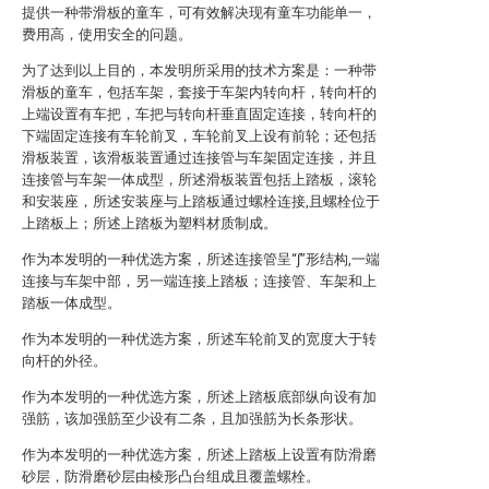
提供一种带滑板的童车，可有效解决现有童车功能单一，
费用高，使用安全的问题。
为了达到以上目的，本发明所采用的技术方案是：一种带
滑板的童车，包括车架，套接于车架内转向杆，转向杆的
上端设置有车把，车把与转向杆垂直固定连接，转向杆的
下端固定连接有车轮前叉，车轮前叉上设有前轮；还包括
滑板装置，该滑板装置通过连接管与车架固定连接，并且
连接管与车架一体成型，所述滑板装置包括上踏板，滚轮
和安装座，所述安装座与上踏板通过螺栓连接,且螺栓位于
上踏板上；所述上踏板为塑料材质制成。
作为本发明的一种优选方案，所述连接管呈“∫”形结构,一端
连接与车架中部，另一端连接上踏板；连接管、车架和上
踏板一体成型。
作为本发明的一种优选方案，所述车轮前叉的宽度大于转
向杆的外径。
作为本发明的一种优选方案，所述上踏板底部纵向设有加
强筋，该加强筋至少设有二条，且加强筋为长条形状。
作为本发明的一种优选方案，所述上踏板上设置有防滑磨
砂层，防滑磨砂层由棱形凸台组成且覆盖螺栓。