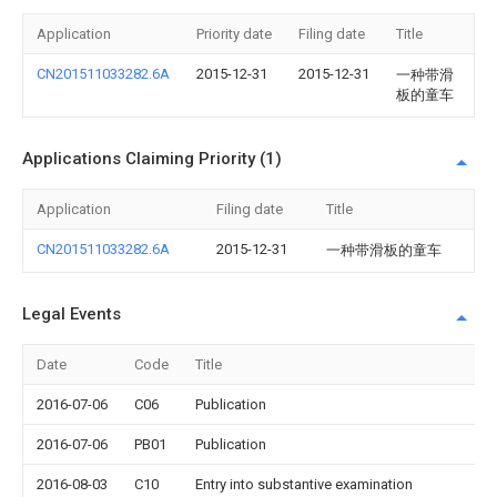
Application
Priority date
Filing date
Title
CN201511033282.6A
2015-12-31
2015-12-31
一种带滑
板的童车
Applications Claiming Priority (1)
Application
Filing date
Title
CN201511033282.6A
2015-12-31
一种带滑板的童车
Legal Events
Date
Code
Title
2016-07-06
C06
Publication
2016-07-06
PB01
Publication
2016-08-03
C10
Entry into substantive examination