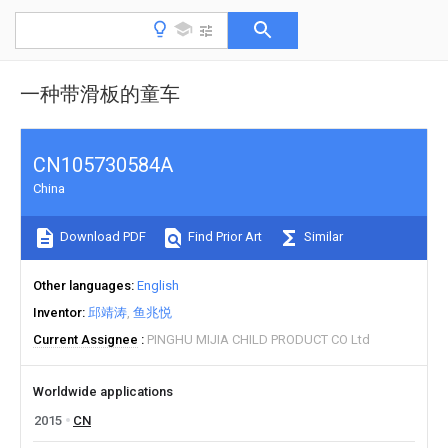
一种带滑板的童车
CN105730584A
China
Download PDF
Find Prior Art
Similar
Other languages
English
Inventor
邱靖涛
鱼兆悦
Current Assignee
PINGHU MIJIA CHILD PRODUCT CO Ltd
Worldwide applications
2015
CN