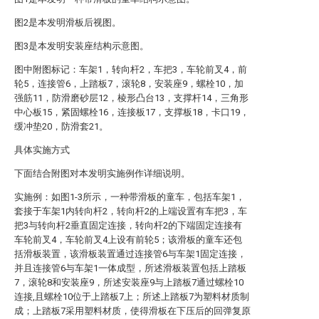
图2是本发明滑板后视图。
图3是本发明安装座结构示意图。
图中附图标记：车架1，转向杆2，车把3，车轮前叉4，前
轮5，连接管6，上踏板7，滚轮8，安装座9，螺栓10，加
强筋11，防滑磨砂层12，棱形凸台13，支撑杆14，三角形
中心板15，紧固螺栓16，连接板17，支撑板18，卡口19，
缓冲垫20，防滑套21。
具体实施方式
下面结合附图对本发明实施例作详细说明。
实施例：如图1-3所示，一种带滑板的童车，包括车架1，
套接于车架1内转向杆2，转向杆2的上端设置有车把3，车
把3与转向杆2垂直固定连接，转向杆2的下端固定连接有
车轮前叉4，车轮前叉4上设有前轮5；该滑板的童车还包
括滑板装置，该滑板装置通过连接管6与车架1固定连接，
并且连接管6与车架1一体成型，所述滑板装置包括上踏板
7，滚轮8和安装座9，所述安装座9与上踏板7通过螺栓10
连接,且螺栓10位于上踏板7上；所述上踏板7为塑料材质制
成；上踏板7采用塑料材质，使得滑板在下压后的回弹复原