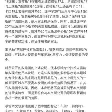
18连接；支撑板18焊接在所述连接板17上；所述连接板17
与上踏板7通过螺栓10连接；连接板17上还设有卡口19，
卡口19上套接有缓冲垫20，缓冲垫20与三角形中心板15的
尖部相抵，安装座9的强度得到了增加，解决了滚轮8与滑
板的牢固度问题，使用安全得到保障，同时，通过缓冲垫
20与三角形中心板15的尖部相抵接触，我们可以在滑板稍
微倾覆的过程中，缓冲垫20与三角形中心板15对支撑杆14
有一个缓冲恢复力，由支撑杆14带动滚轮8保持该滑板童
车的整体稳定性，保证使用者的安全。
车把3的两端还设有防滑套21，该防滑套21套接于车把3的
两端，可以增大使用者与车把3的摩擦力，保证使用者的安
全。
对所公开的实施例的上述说明，使本领域专业技术人员能
够实现或使用本发明。对这些实施例的多种修改对本领域
的专业技术人员来说将是显而易见的，本文中所定义的一
般原理可以在不脱离本发明的精神或范围的情况下，在其
它实施例中实现。因此，本发明将不会被限制于本文所示
的这些实施例，而是要符合与本文所公开的原理和新颖特
点相一致的最宽的范围。
尽管本文较多地使用了图中附图标记：车架1，转向杆2，
车把3，车轮前叉4，前轮5，连接管6，上踏板7，滚轮8，