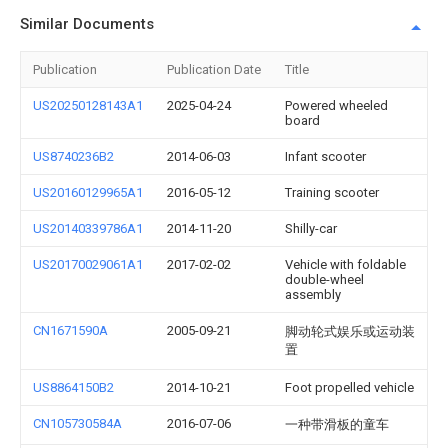
Similar Documents
Publication
Publication Date
Title
US20250128143A1
2025-04-24
Powered wheeled
board
US8740236B2
2014-06-03
Infant scooter
US20160129965A1
2016-05-12
Training scooter
US20140339786A1
2014-11-20
Shilly-car
US20170029061A1
2017-02-02
Vehicle with foldable
double-wheel
assembly
CN1671590A
2005-09-21
脚动轮式娱乐或运动装
置
US8864150B2
2014-10-21
Foot propelled vehicle
CN105730584A
2016-07-06
一种带滑板的童车