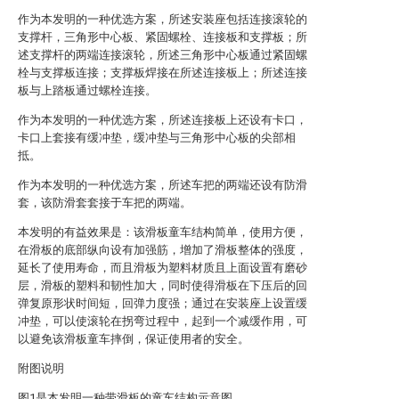
作为本发明的一种优选方案，所述安装座包括连接滚轮的
支撑杆，三角形中心板、紧固螺栓、连接板和支撑板；所
述支撑杆的两端连接滚轮，所述三角形中心板通过紧固螺
栓与支撑板连接；支撑板焊接在所述连接板上；所述连接
板与上踏板通过螺栓连接。
作为本发明的一种优选方案，所述连接板上还设有卡口，
卡口上套接有缓冲垫，缓冲垫与三角形中心板的尖部相
抵。
作为本发明的一种优选方案，所述车把的两端还设有防滑
套，该防滑套套接于车把的两端。
本发明的有益效果是：该滑板童车结构简单，使用方便，
在滑板的底部纵向设有加强筋，增加了滑板整体的强度，
延长了使用寿命，而且滑板为塑料材质且上面设置有磨砂
层，滑板的塑料和韧性加大，同时使得滑板在下压后的回
弹复原形状时间短，回弹力度强；通过在安装座上设置缓
冲垫，可以使滚轮在拐弯过程中，起到一个减缓作用，可
以避免该滑板童车摔倒，保证使用者的安全。
附图说明
图1是本发明一种带滑板的童车结构示意图。