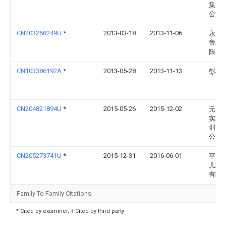
集团
公司
CN203268249U
*
2013-03-18
2013-11-06
永康
帝工
限公
CN103386192A
*
2013-05-28
2013-11-13
彭小
CN204821894U
*
2015-05-26
2015-12-02
元大
实业
圳）
公司
CN205273741U
*
2015-12-31
2016-06-01
平湖
儿童
有限
Family To Family Citations
* Cited by examiner, † Cited by third party