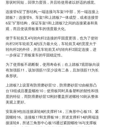
形状时间短，回弹力度强，并且给使用者以舒适的感觉。
连接管6呈“∫”形结构,一端连接与车架1中部，另一端连接上
踏板7；连接管6、车架1和上踏板7一体成型，或者连接管
6呈“S”形结构，保证车架1和上踏板7之间的连接紧凑和美
观，而且使该滑板童车的强度最大化。
便于车轮前叉4与转向杆2连接的牢固度更强，也为了使转
向杆2对车轮前叉4的压力最大化，车轮前叉4的宽度大于
转向杆2的外径，并且车轮前叉4与转向杆2固定连接，进
一步保证了滑板童车的牢固稳定性。
为了使滑板不易断裂，使用寿命长；在上踏板7底部纵向设
有加强筋11，该加强筋11至少设有二条，且加强筋11为长
条形状。
上踏板7上设置有防滑磨砂层12，防滑磨砂层12由棱形凸
台13组成且覆盖螺栓10；使滑板同时具备塑料的韧性和强
度的特征，而防滑磨砂层12刚好覆盖所述螺栓10则从整体
美观上更好。
安装座9包括连接滚轮8的支撑杆14，三角形中心板15、紧
固螺栓16、连接板17和支撑板18；所述支撑杆14的两端连
接滚轮8，所述三角形中心板15通过紧固螺栓16与支撑板