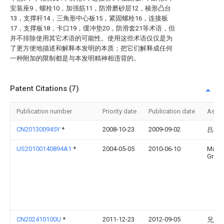
安装座9，螺栓10，加强筋11，防滑磨砂层12，棱形凸台
13，支撑杆14，三角形中心板15，紧固螺栓16，连接板
17，支撑板18，卡口19，缓冲垫20，防滑套21等术语，但
并不排除使用其它术语的可能性。使用这些术语仅仅是为
了更方便地描述和解释本发明的本质；把它们解释成任何
一种附加的限制都是与本发明精神相违背的。
Patent Citations (7)
Publication number
Priority date
Publication date
Assi
CN201300945Y
*
2008-10-23
2009-09-02
吕根
US20100140894A1
*
2004-05-05
2010-06-10
Marti
Gros
CN202410100U
*
2011-12-23
2012-09-05
兄弟