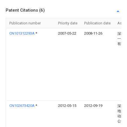
Patent Citations (6)
Publication number
Priority date
Publication date
Assi
CN101312293A
*
2007-05-22
2008-11-26
深圳
一泰
有限
CN102673420A
*
2012-05-15
2012-09-19
深圳
地方
动车
公司