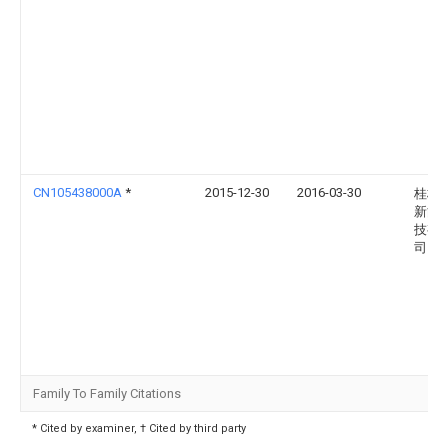
CN105438000A
*
2015-12-30
2016-03-30
桂林
新能
技有
司
Family To Family Citations
* Cited by examiner, † Cited by third party