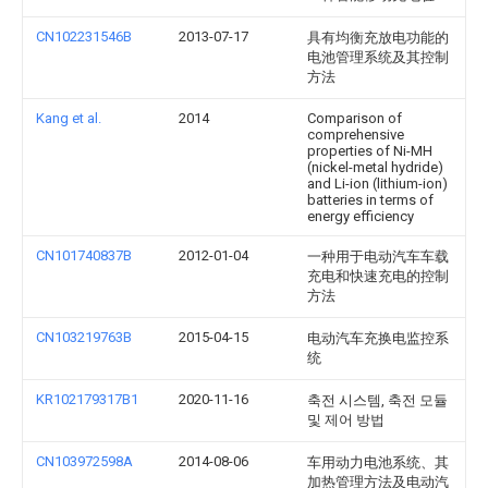
CN102231546B
2013-07-17
具有均衡充放电功能的
电池管理系统及其控制
方法
Kang et al.
2014
Comparison of
comprehensive
properties of Ni-MH
(nickel-metal hydride)
and Li-ion (lithium-ion)
batteries in terms of
energy efficiency
CN101740837B
2012-01-04
一种用于电动汽车车载
充电和快速充电的控制
方法
CN103219763B
2015-04-15
电动汽车充换电监控系
统
KR102179317B1
2020-11-16
축전 시스템, 축전 모듈
및 제어 방법
CN103972598A
2014-08-06
车用动力电池系统、其
加热管理方法及电动汽