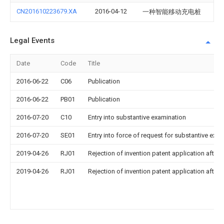
CN201610223679.XA
2016-04-12
一种智能移动充电桩
Legal Events
Date
Code
Title
2016-06-22
C06
Publication
2016-06-22
PB01
Publication
2016-07-20
C10
Entry into substantive examination
2016-07-20
SE01
Entry into force of request for substantive exa
2019-04-26
RJ01
Rejection of invention patent application after 
2019-04-26
RJ01
Rejection of invention patent application after 