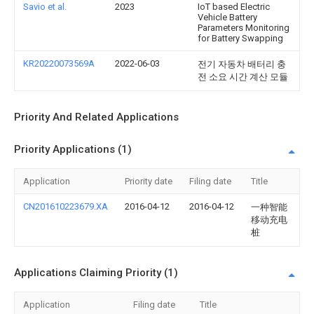
Savio et al.
2023
IoT based Electric
Vehicle Battery
Parameters Monitoring
for Battery Swapping
KR20220073569A
2022-06-03
전기 자동차 배터리 충
전 소요 시간 계산 모듈
Priority And Related Applications
Priority Applications (1)
Application
Priority date
Filing date
Title
CN201610223679.XA
2016-04-12
2016-04-12
一种智能
移动充电
桩
Applications Claiming Priority (1)
Application
Filing date
Title