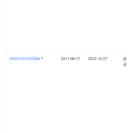
KR20120139558A
*
2011-06-17
2012-12-27
한국
공사