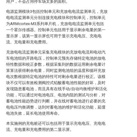
用户，不会占用停车场太多的面积。
电源监测模块3包括控制单元和充放电电流监测单元，充放
电电流监测单元分别连接充电模块和控制单元，控制单元
为ARMcortex-M3系列单片机，充放电电流监测单元包括
一个霍尔传感器。控制单元包括用于显示剩余电量的第一
显示屏，该第一显示屏也可用于显示充电电压、充电电
流、充电量和充电费用。
充放电电流监测单元采集充电模块的充放电电流和电动汽
车电池组的开路电压，控制单元预先存储特定电池的放电
特性数据和校正参数，根据采集到的数据运用剩余电量计
算算法获得剩余电量，同时监测电池组的温度和循环充放
电次数根据特定电池的特性可对剩余电量进行校正。该模
块不仅可以有效检测阀控式铅酸蓄电池性能的好坏，及时
发现隐患蓄电池，而且具有在线手动/自动均衡维护和活化
功能，可以通过对电池电压、电池内阻的测试与分析，对
蓄电池性能趋势进行判断，并在线对蓄电池进行必要的充
电电压均衡调整，达到对蓄电池的维护和活化功能，延缓
电池失效，延长电池使用寿命。
本实施例的充电桩还可以包括用于显示充电电压、充电电
流、充电量和充电费用的第二显示屏。