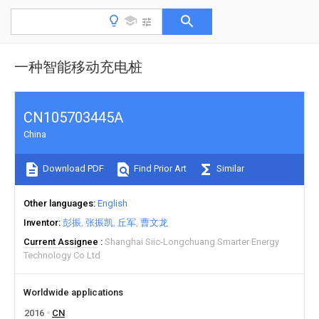
一种智能移动充电桩
CN105703445A
China
Download PDF
Find Prior Art
Similar
Other languages
English
Inventor
彭振
张振凯
丘军
曹文龙
Current Assignee
Shanghai Siic-Longchuang Smarter Energy
Technology Co Ltd
Worldwide applications
2016
CN