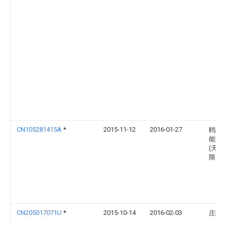
CN105281415A
*
2015-11-12
2016-01-27
鸥瑞
能源
(天津
限公
CN205017071U
*
2015-10-14
2016-02-03
庄阿