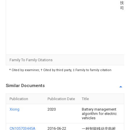
技有
司
Family To Family Citations
* Cited by examiner, † Cited by third party, ‡ Family to family citation
Similar Documents
Publication
Publication Date
Title
Xiong
2020
Battery management
algorithm for electric
vehicles
CN105703445A
2016-06-22
一种智能移动充电桩