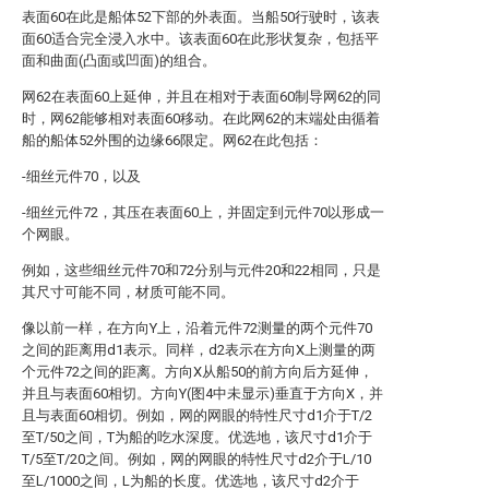
表面60在此是船体52下部的外表面。当船50行驶时，该表
面60适合完全浸入水中。该表面60在此形状复杂，包括平
面和曲面(凸面或凹面)的组合。
网62在表面60上延伸，并且在相对于表面60制导网62的同
时，网62能够相对表面60移动。在此网62的末端处由循着
船的船体52外围的边缘66限定。网62在此包括：
-细丝元件70，以及
-细丝元件72，其压在表面60上，并固定到元件70以形成一
个网眼。
例如，这些细丝元件70和72分别与元件20和22相同，只是
其尺寸可能不同，材质可能不同。
像以前一样，在方向Y上，沿着元件72测量的两个元件70
之间的距离用d1表示。同样，d2表示在方向X上测量的两
个元件72之间的距离。方向X从船50的前方向后方延伸，
并且与表面60相切。方向Y(图4中未显示)垂直于方向X，并
且与表面60相切。例如，网的网眼的特性尺寸d1介于T/2
至T/50之间，T为船的吃水深度。优选地，该尺寸d1介于
T/5至T/20之间。例如，网的网眼的特性尺寸d2介于L/10
至L/1000之间，L为船的长度。优选地，该尺寸d2介于