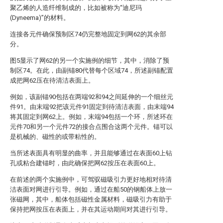
聚乙烯的人造纤维制成的，比如被称为“迪尼玛
(Dyneema)”的材料。
连接各元件确保预制区74仍完整地固定到网62的其余部
分。
图5显示了网62的另一个实施例的细节，其中，消除了预
制区74。在此，由副锚80代替每个区域74，所述副锚配置
成把网62压在待清洁表面上。
例如，该副锚90包括在两端92和94之间延伸的一个细丝元
件91。由末端92把该元件91固定到待清洁表面，由末端94
将其固定到网62上。例如，末端94包括一个环，所述环在
元件70和另一个元件72的接合点围合这两个元件。锚可以
是机械的、磁性的或带粘性的。
当所述表面具有明显的曲率，并且能够通过在表面60上钻
孔或粘合建锚时，由此确保把网62按压在表面60上。
在前述的两个实施例中，可驾驭磁吸引力更好地相对待清
洁表面对网进行引导。例如，通过在船50的钢船体上放一
张磁网，其中，船体包括磁性金属材料，磁吸引力有助于
保持把网按压在表面上，并在其运动期间对其进行引导。