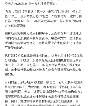
沿着方向X移动的第一方向移动距离d；
-然后，当网12朝着这个第一方向移动了距离d时，使执行
器30停止，然后向执行器32发送一个控制信号，这样，执
行器32使网12沿着方向X以及朝着与第一方向相反的移动
方向移动距离d。
把移动的频率编入模块34程序中，从而使在两个连续段之
间的线缆上形成的冰的厚度较小。用这种方式，清洁装置
所消耗的能量得到优化，而且装置中产生的应力仍保持在
可接受值以内。
执行器30和32在此是完全相同的。这些执行器30和32在此
分别包括一个绞盘，所述绞盘毫无任何自由度地固定到表
面10上。在此，执行器30、32分别放在线缆5(拉线)的两
端。每个执行器30和32的绞盘在此分别致动驱动电缆24b
和26b。
有利的是，系统4是可移去的，换言之，它可以拆卸或重新
组装到线缆5上。为此目的，网12包括一个纵向开口(在各
图中未显示)。例如，该开口是由两个连续元件20构成的，
能够选择性地沿所述元件20整个长度保持其彼此直接接
触，例如，通过螺栓或粘合材料使其彼此直接接触。因
此，网12可从一片矩形金属丝网形成，围绕线缆5纵向地