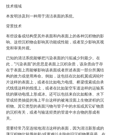
技术领域
本发明涉及到一种用于清洁表面的系统。
背景技术
有些设备或结构受其外表面和内表面上的各种沉积物的影
响。这些沉积物会影响其功能或性能，或者至少影响其视
觉和审美外观。
已知的清洁系统能够把污染表面的污垢减少到最少。在
此，“污染表面”的意思是表面上沉积杂质，该杂质由于存
在于表面上而能够影响该表面或者所述表面一部分所属结
构的效力或使用寿命。例如，这包括在比如机翼或涡轮叶
片这样的表面上，或者在比如电力电缆、桥梁缆索或自承
式线缆这样的线缆上，或者在比如架空车道这样的运输系
统的驱动电缆上形成冰。还可以包括来自比如船体、水下
管或烃类抽提的海上平台这样的被淹没面上生物淤积的沉
积物。其它类型的表面污物与管子中的水垢或其它矿物质
的沉积有关，或者与输送烃类的管道中水合物的形成有
关。
需要经常乃至连续地清洁这样的表面，因为清洁新形成的
薄沉积物比较厚的和/或更难以去除的旧沉积物要容易。在