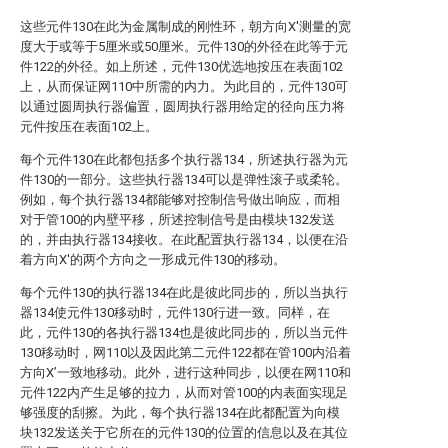
这些元件130在此为金属制成的刚性环，朝方向X'测量的宽
度大于或等于5厘米或50厘米。元件130的外径在此等于元
件122的外径。如上所述，元件130优选地按压在表面102
上，从而保证网110中所需的内力。为此目的，元件130可
以通过圆周执行器偏置，圆周执行器用给定的径向压力将
元件按压在表面102上。
每个元件130在此都包括多个执行器134，所述执行器为元
件130的一部分。这些执行器134可以是弹性滚子或柔轮。
例如，每个执行器134都能够对控制信号做出响应，而相
对于管100的内壁平移，所述控制信号是由模块132发送
的，并由执行器134接收。在此配置执行器134，以便在沿
着方向X'的两个方向之一形成元件130的移动。
每个元件130的执行器134在此是彼此同步的，所以当执行
器134使元件130移动时，元件130行进一致。同样，在
此，元件130的各执行器134也是彼此同步的，所以当元件
130移动时，网110以及因此第二元件122都在管100内沿着
方向X’一致地移动。此外，进行这种同步，以便在网110和
元件122内产生足够的拉力，从而对管100的内表面实现足
够强度的刮擦。为此，每个执行器134在此都配置为向模
块132发送关于它所在的元件130的位置的信息以及在其位