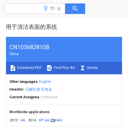
用于清洁表面的系统
CN105682810B
China
Download PDF
Find Prior Art
Similar
Other languages
English
Inventor
贝赫扎德·瓦海达
Current Assignee
Individual
Worldwide applications
2013
FR
2014
EP
US
CN
WO