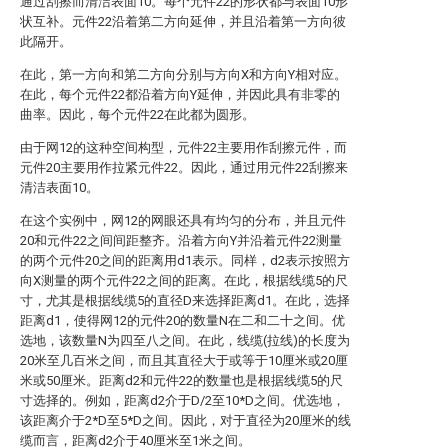
通过刮擦而清洁表面10。每个元件22的形状都与表面10形
状互补。元件22沿着第二方向延伸，并且沿着第一方向彼
此隔开。
在此，第一方向和第二方向分别与方向X和方向Y相对应。
在此，每个元件22都沿着方向Y延伸，并因此具有非零的
曲率。因此，每个元件22在此都为圆形。
由于网12的这种空间构型，元件22主要用作刮擦元件，而
元件20主要用作拉紧元件22。因此，通过用元件22刮擦来
清洁表面10。
在这个实例中，网12的网眼还具有均匀的分布，并且元件
20和元件22之间间距整齐。沿着方向Y并沿着元件22测量
的两个元件20之间的距离用d1表示。同样，d2表示按照方
向X测量的两个元件22之间的距离。在此，根据线缆5的尺
寸，尤其是根据线缆5的直径D来选择距离d1。在此，选择
距离d1，使得网12的元件20的数量N在二和二十之间。优
选地，该数量N为四至八之间。在此，线缆(拉线)的长度为
20米至几百米之间，而且其直径大于或等于10厘米或20厘
米或50厘米。距离d2和元件22的数量也是根据线缆5的尺
寸选择的。例如，距离d2介于D/2至10*D之间。优选地，
该距离介于2*D至5*D之间。因此，对于直径为20厘米的线
缆而言，距离d2介于40厘米至1米之间。