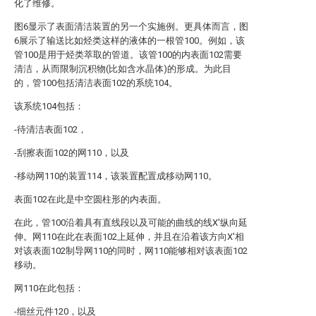
化了维修。
图6显示了表面清洁装置的另一个实施例。更具体而言，图
6展示了输送比如烃类这样的液体的一根管100。例如，该
管100是用于烃类萃取的管道。该管100的内表面102需要
清洁，从而限制沉积物(比如含水晶体)的形成。为此目
的，管100包括清洁表面102的系统104。
该系统104包括：
-待清洁表面102，
-刮擦表面102的网110，以及
-移动网110的装置114，该装置配置成移动网110。
表面102在此是中空圆柱形的内表面。
在此，管100沿着具有直线段以及可能的曲线的线X'纵向延
伸。网110在此在表面102上延伸，并且在沿着该方向X'相
对该表面102制导网110的同时，网110能够相对该表面102
移动。
网110在此包括：
-细丝元件120，以及