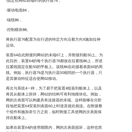
-固定在网62前端67的执行器76，
-驱动电缆84，
-锚线86，
-控制模块88。
将执行器76配置为在行进的特定方向沿着方向X施加拉伸
运动。
装置64在此附接到网62的末端67上，并附接到船50上。为
此目的，装置64的每个执行器76都放在拉紧线86上，所述
拉紧线固定在船50的甲板上。该线86在此循着表面60的周
线。例如，执行器76是与执行器30相同的一个执行器，只
是其驱动特征适合使网62移动。
再次与系统4一样，为了易于把装置4组装到船体上，以及
将其从船体上拆掉，网62的结构可有利地模块化。例如，
网的次表面可以构建具有连接器的末端。这样能够在分阶
段地把装置64安装到表面60上时使其彼此相连。在附接整
个组件和施加牵引力之前，临时附接工具使网的次表面保
持在船体上。
如果在装置64的使用期限内，网的次表面损坏，这样也简