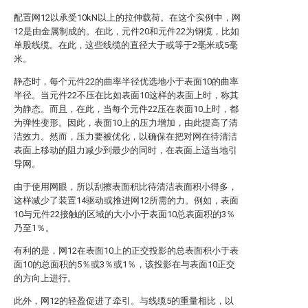
配置网12以承受10kN以上的拉伸载荷。在这个实例中，网
12是由金属制成的。在此，元件20和元件22为钢缆，比如
单股线缆。在此，这些线缆的直径大于或等于2毫米或5毫
米。
静态时，每个元件22的曲率半径优选地小于表面10的曲率
半径。当元件22不压在比如表面10这样的表面上时，称其
为静态。而且，在此，当每个元件22压在表面10上时，都
为弹性变形。因此，表面10上的压力增加，由此提高了清
洁效力。然而，压力要被优化，以确保在把对网在待清洁
表面上移动的阻力减少到最少的同时，在表面上适当地引
导网。
由于使用网眼，所以刮擦表面积比待清洁表面积小得多，
这样减少了装置14驱动或推进网12所需的力。例如，表面
10与元件22接触的区域的大小小于表面10总表面积的3％
乃至1％。
有利的是，网12在表面10上的正交投影的总表面积小于表
面10的总面积的5％或3％或1％，该投影在与表面10正交
的方向上进行。
此外，网12的轻盈促进了牵引。与线缆5的重量相比，以