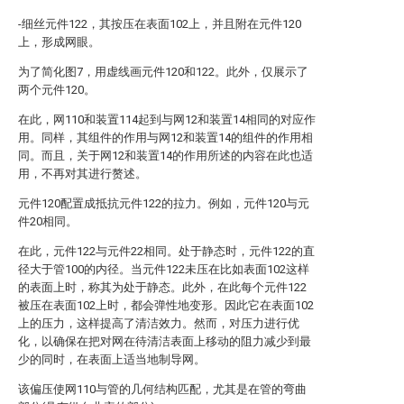
-细丝元件122，其按压在表面102上，并且附在元件120
上，形成网眼。
为了简化图7，用虚线画元件120和122。此外，仅展示了
两个元件120。
在此，网110和装置114起到与网12和装置14相同的对应作
用。同样，其组件的作用与网12和装置14的组件的作用相
同。而且，关于网12和装置14的作用所述的内容在此也适
用，不再对其进行赘述。
元件120配置成抵抗元件122的拉力。例如，元件120与元
件20相同。
在此，元件122与元件22相同。处于静态时，元件122的直
径大于管100的内径。当元件122未压在比如表面102这样
的表面上时，称其为处于静态。此外，在此每个元件122
被压在表面102上时，都会弹性地变形。因此它在表面102
上的压力，这样提高了清洁效力。然而，对压力进行优
化，以确保在把对网在待清洁表面上移动的阻力减少到最
少的同时，在表面上适当地制导网。
该偏压使网110与管的几何结构匹配，尤其是在管的弯曲