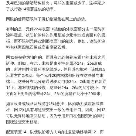
及与已知的清洁结构相比，网12的重量减少了。这样减少
了执行器14需要提供的功率。
网眼的使用还限制了沉积物聚集在网上的趋势。
有利的是，元件22与表面10接触的外表面部分由一层防护
涂料覆盖。该防护涂料的作用是减少元件22或表面10的磨
损，而不限制元件22刮擦表面10的能力。例如，该防护涂
料包括聚四氟乙烯或高密度聚乙烯。
网12在被称为轴向的、而且在此连接到装置14的末端之间
延伸。例如，在此，末端是由刚性金属环24a、26a形成
的，所述刚性金属环围绕线缆5，并且适合相对于该线缆5
沿着方向X移动。每个元件20的末端都附连在这些轴向末
端上。这些环在此分别通过驱动电缆24b、26b附连在装置
14上。相对线缆的长度，这些环24a、26a的尺寸较小。在
方向X上测量的这些环24a、26a的宽度在此小于20厘米。
如果设备或线路从线缆(拉线)悬挂，比如动力减震器或撑
杆，网12则具有与这些突出一致的专用开口。因此，网12
可以无障碍地来回移动，因为专用开口在包围突出的同时
围绕这些突出移动。
配置装置14，以便以沿着方向X的往复运动移动网12，而