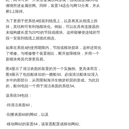
缠绕所述金属丝网。同样，装置14适合与网12分离，并从
桥2上除掉。
为了更易于把系统4组装到线缆上，以及将其从线缆上拆
掉，其结构可有利地模块化。例如，可以在具有连接器的
末端构建长度为20*D的节段或模块。这样能够使连续的节
段一安装到线缆上就彼此相连。
如果在系统4的使用期限内，节段或模块损坏，这样还简化
了维修。与维修整个装置相比，断开故障模块，并用一个
新模块将其代替更容易。
图4显示了清洁表面的装置的另一个实施例。更具体而言，
图4展示了包括船体52的一艘船50。必须清洁船体52浸入
水中的那部分，从而限制海洋生物淤积层的形成。为此目
的，船50包括一个用于清洁表面的系统54。
该系统54包括：
-待清洁表面60，
-刮擦表面60的网62，以及
-移动网62的装置64，该装置配置成移动网62。