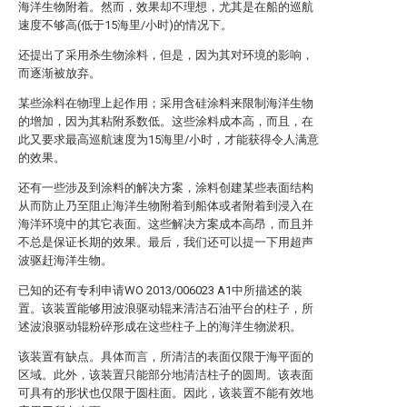
海洋生物附着。然而，效果却不理想，尤其是在船的巡航
速度不够高(低于15海里/小时)的情况下。
还提出了采用杀生物涂料，但是，因为其对环境的影响，
而逐渐被放弃。
某些涂料在物理上起作用；采用含硅涂料来限制海洋生物
的增加，因为其粘附系数低。这些涂料成本高，而且，在
此又要求最高巡航速度为15海里/小时，才能获得令人满意
的效果。
还有一些涉及到涂料的解决方案，涂料创建某些表面结构
从而防止乃至阻止海洋生物附着到船体或者附着到浸入在
海洋环境中的其它表面。这些解决方案成本高昂，而且并
不总是保证长期的效果。最后，我们还可以提一下用超声
波驱赶海洋生物。
已知的还有专利申请WO 2013/006023 A1中所描述的装
置。该装置能够用波浪驱动辊来清洁石油平台的柱子，所
述波浪驱动辊粉碎形成在这些柱子上的海洋生物淤积。
该装置有缺点。具体而言，所清洁的表面仅限于海平面的
区域。此外，该装置只能部分地清洁柱子的圆周。该表面
可具有的形状也仅限于圆柱面。因此，该装置不能有效地