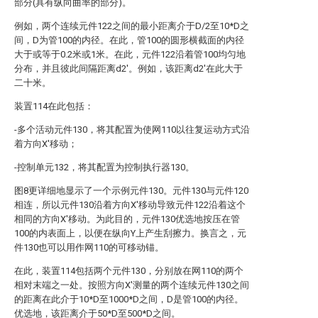
部分(具有纵向曲率的部分)。
例如，两个连续元件122之间的最小距离介于D/2至10*D之
间，D为管100的内径。在此，管100的圆形横截面的内径
大于或等于0.2米或1米。在此，元件122沿着管100均匀地
分布，并且彼此间隔距离d2'。例如，该距离d2'在此大于
二十米。
装置114在此包括：
-多个活动元件130，将其配置为使网110以往复运动方式沿
着方向X'移动；
-控制单元132，将其配置为控制执行器130。
图8更详细地显示了一个示例元件130。元件130与元件120
相连，所以元件130沿着方向X'移动导致元件122沿着这个
相同的方向X'移动。为此目的，元件130优选地按压在管
100的内表面上，以便在纵向Y上产生刮擦力。换言之，元
件130也可以用作网110的可移动锚。
在此，装置114包括两个元件130，分别放在网110的两个
相对末端之一处。按照方向X'测量的两个连续元件130之间
的距离在此介于10*D至1000*D之间，D是管100的内径。
优选地，该距离介于50*D至500*D之间。