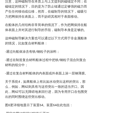
注意，这种磁制导在本质上与上文提到的磁锚定不同；在
磁锚定的情况下，目的是为了防止锚通过足够强的磁力而
产生任何移动或位移，然而，在磁制导的情况下，磁吸引
力把网保持在表面上，而不妨碍其相对于表面移动。
在船体的几何结构非常简单的情况下，作为把网保持在船
体表面上并对其进行制导的手段，磁制导本身是足够的。
这种磁制导解决方案也可以通过以下方式用于非金属船体
的情况，比如复合材料船体：
-通过向船体涂含有铁/钢粒子的涂料；
-通过在制造复合材料船体过程中把铁/钢粒子混合到复合
材料的组分中；
-通过在复合材料船体的内表面或外表面上涂一层钢薄膜。
关于系统4，如果船体上有比如水动突出这样的突出，那
么，例如，网62则具有与这些突出一致的适当开口。因
此，网62可以无障碍地来回行进，因为专用开口在包围突
出的同时围绕这些突出移动。
图6更详细地显示了装置64。装置64在此包括：