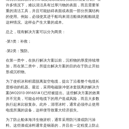
许多情况下，难以清洁具有过厚污物的表面，而且需要笨
重的清洁工具，并且可能妨碍表面或表面一部分所属结构
的使用。例如，必须使其进干船坞来清洁船体的船舶就是
这种情况。这样会产生大量的成本。
总之，现有解决方案可以分为两类：
-第1类：补救；
-第2类：预防。
在第一类中，在执行解决方案以前，沉积物的厚度持续增
加，而在第二类中，所提出解决方案的目的在于防止开始
形成沉积物。
为了使积冰和积霜脱离架空电缆，提出了沿着整个电缆长
度移动的机器。最近，采用电磁脉冲使冰套脱离的解决方
案(WO2013 091651A1)已经被提出。这些解决方案的效果
并不完美，可能会对电缆下的用户造成风险，而且大多数
执行起来比较复杂。此外，清理冰时，通常必须停止使用
电缆所属的设备，这样便导致重大经济损失。
为了防止船体海洋生物淤积，通常采用防污漆或防污涂
料。这些漆或涂料通常是铜基的，并且在一定程度上防止