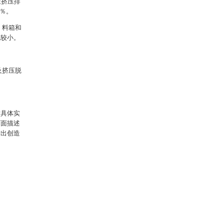
笼挤压排
5％。
、料箱和
也较小。
及挤压脱
对具体实
下面描述
付出创造