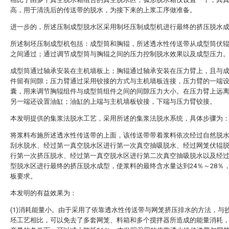
高，用于清洗后的传送带的脱水，为接下来的上浆工序做准备。
进一步的，所述压制成型脱水区采用制坯压制成型机进行最终的挤压脱水
所述制坯压制成型机包括：成型筒和胸辊，所述透水性传送带从成型筒伏
之间通过；通过调节成型筒与胸辊之间的压力控制脱水效果以及成型压力
成型筒通过轴承安装在主机墙板上；胸辊通过轴承安装在压力臂上，且与
件留有间隙；压力臂通过采用铰接的方式与主机墙板连接，压力臂的一端
囊，用来调节胸辊组件与成型筒组件之间的间隙压力大小。在压力臂上远
另一端还设置油缸；油缸的上端与主机墙板铰接，下端与压力臂铰接。
本发明提供的集浆法脱水工艺，采用所述的集浆法脱水系统，具体步骤为
将浆料布施所述透水性传送带的上面，该传送带带着浆料依次经过自然脱
刮水脱水、经过第一真空脱水区进行第一次真空抽吸脱水、经过网笼伏辊
行第一次挤压脱水、经过第一真空脱水区进行第二次真空抽吸脱水以及经
型脱水区进行最终的挤压脱水成型，使浆料的最终含水量达到24％～28％
板要求。
本发明的有益效果为：
(1)消耗能量小。由于采用了依靠透水性传送带与网笼挤压排水的方法，与
坯工艺相比，可以免去了多套网笼、料箱和多个搅拌器所造成的能量消耗