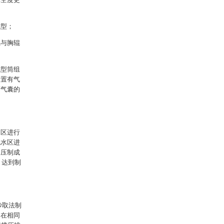
成型；
辊与胸辊
。
成型筒组
设置有气
离气囊的
：
水区进行
脱水区进
过压制成
，达到制
抄取法制
，在相同