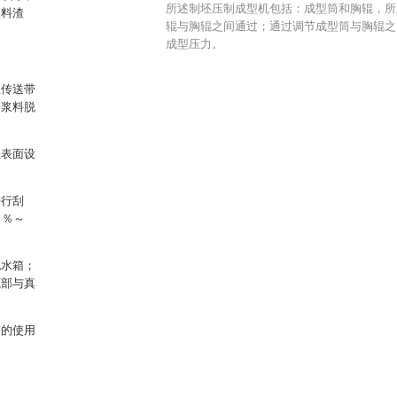
所述制坯压制成型机包括：成型筒和胸辊，所
浆料渣
辊与胸辊之间通过；通过调节成型筒与胸辊之
成型压力。
性传送带
的浆料脱
上表面设
进行刮
1％～
脱水箱；
底部与真
带的使用