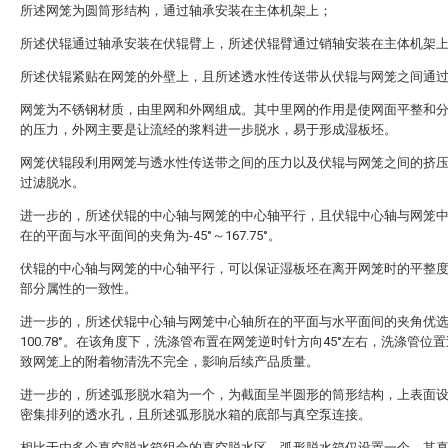
所述网笼为圆筒形结构，通过轴承安装在主体机架上；
所述伏辊通过轴承安装在伏辊臂上，所述伏辊臂通过销轴安装在主体机架
所述伏辊紧贴在网笼的外壁上，且所述透水性传送带从伏辊与网笼之间通
网笼为不锈钢材质，由里网和外网组成。其中里网的作用是使网面平整和
的压力，外网主要是让流经的浆料进一步脱水，易于形成湿板坯。
网笼伏辊段利用网笼与透水性传送带之间的压力以及伏辊与网笼之间的挤
过滤脱水。
进一步的，所述伏辊的中心轴与网笼的中心轴平行，且伏辊中心轴与网笼
在的平面与水平面间的夹角为-45°～167.75°。
伏辊的中心轴与网笼的中心轴平行，可以保证湿板坯在离开网笼时的平整
部分属性的一致性。
进一步的，所述伏辊中心轴与网笼中心轴所在的平面与水平面间的夹角优
100.78°。在该角度下，洗涤管布置在网笼逆时针方向45°左右，洗涤管位
致网笼上的附着物清洗不完全，影响后续产品质量。
进一步的，所述弧形脱水箱为一个，为截面呈半圆形的筒形结构，上表面
密集排列的透水孔，且所述弧形脱水箱的底部与真空泵连接。
相比于由多个真空脱水箱组合的真空脱水区，弧形脱水箱仅设置一个，其