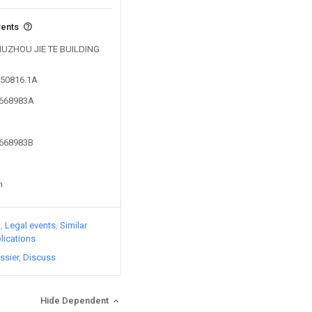
vents
 LIUZHOU JIE TE BUILDING
150816.1A
5668983A
5668983B
n
)
Legal events
Similar
lications
ssier
Discuss
Hide Dependent