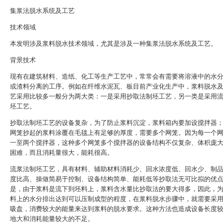
集浆法脱水系统及工艺
技术领域
本发明涉及浆料脱水技术领域，尤其是涉及一种集浆法脱水系统及工艺。
背景技术
现有在建筑材料、造纸、化工等生产工艺中，常常会有需要将溶液中的水
或渣料分离的工序。例如在纤维水泥瓦、板目前产业化生产中，浆料脱水
艺采用比较多一般分为两大类：一是采用抄取法制坯工艺，另一类是采用
坯工艺。
抄取法制坯工艺的设备复杂，为了防止浆料沉淀，浆料箱内要加设搅拌器
网笼抄起的浆料涂覆在毛毯上有足够的厚度，需要多个网笼。因为每一个
一至两个搅拌器，这种多个网笼多个搅拌器的设备结构不仅复杂、体积庞
困难，而且消耗量很大，能耗很高。
流浆法制坯工艺，具有材料、辅助材料消耗少、回水浓度低、回水少、制
度比高、操做简易于控制、设备结构简单、能耗低等抄取法无可比拟的优
是，由于浆料是流下到坯料上，浆料含水量比抄取法的要大得多，因此，
料上的水分排出达到可以压制成型的程度，在浆料脱水步骤中，就需要采
吸盘，消费较大的能量来达到浆料的脱水要求。这种方法也造成设备长度
地大和消耗能量较大的不足。