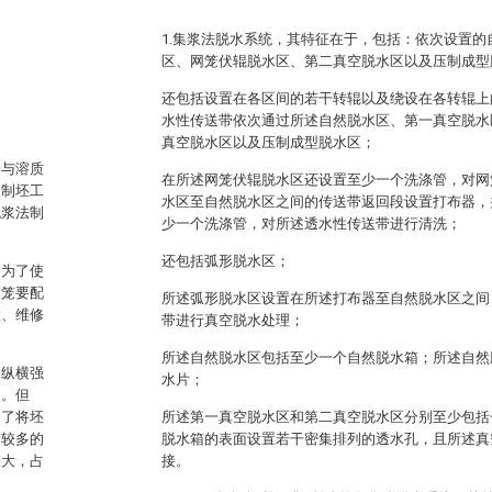
1.集浆法脱水系统，其特征在于，包括：依次设置
区、网笼伏辊脱水区、第二真空脱水区以及压制成型
还包括设置在各区间的若干转辊以及绕设在各转辊上
水性传送带依次通过所述自然脱水区、第一真空脱水
真空脱水区以及压制成型脱水区；
分与溶质
在所述网笼伏辊脱水区还设置至少一个洗涤管，对网
及制坯工
水区至自然脱水区之间的传送带返回段设置打布器，
流浆法制
少一个洗涤管，对所述透水性传送带进行清洗；
还包括弧形脱水区；
；为了使
网笼要配
所述弧形脱水区设置在所述打布器至自然脱水区之间
大、维修
带进行真空脱水处理；
所述自然脱水区包括至少一个自然脱水箱；所述自然
品纵横强
水片；
点。但
为了将坯
所述第一真空脱水区和第二真空脱水区分别至少包括
用较多的
脱水箱的表面设置若干密集排列的透水孔，且所述真
较大，占
接。