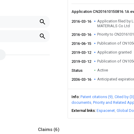
Application CN201610150816.1A e
Application filed by
2016-03-16
MATERIALS Co Ltd
Priority to CN201610
2016-03-16
Publication of CN10
2016-06-15
Application granted
2019-03-12
Publication of CN10
2019-03-12
Active
Status
Anticipated expiratio
2036-03-16
Info
Patent citations (9)
Cited by (3
documents
Priority and Related App
External links
Espacenet
Global Do
Claims
(6)