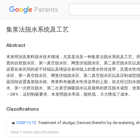
Patents
集浆法脱水系统及工艺
Abstract
本发明涉及浆料脱水技术领域，尤其是涉及一种集浆法脱水系统及工艺。
置的自然脱水区、第一真空脱水区、网笼伏辊脱水区、第二真空脱水区以
设置在各区间的若干转辊以及绕设在各转辊上的透水性传送带，且透水性
水区、第一真空脱水区、网笼伏辊脱水区、第二真空脱水区以及压制成型
返回段设置弧形脱水箱。将浆料布施透水性传送带的上面，依次经过刮水
水、第一次挤压脱水、第二次真空抽吸脱水以及最终的挤压脱水成型，使浆
～28％，达到制板要求。本发明脱水率高，能耗低，大大降低了成本。
Classifications
C02F11/12
Treatment of sludge; Devices therefor by de-watering, dr
View 1 more classifications