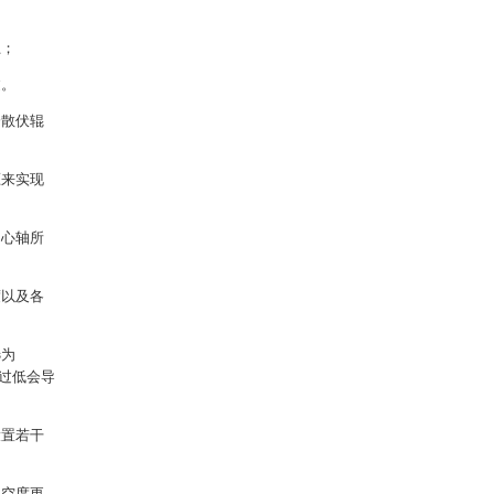
上；
过。
分散伏辊
压来实现
中心轴所
度以及各
选为
置过低会导
设置若干
真空度更