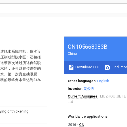
CN105668983B
所述脱水系统包括：依次设
China
及压制成型脱水区；还包括
传送带依次通过所述自然脱
Download PDF
Find Prior
脱水区；还可以在传送带的
脱水、第一次真空抽吸脱
料的最终含水量达到24％
Other languages
English
Inventor
黄俊杰
Current Assignee
LIUZHOU JIE TE
Ltd
ying or thickening
Worldwide applications
2016
CN