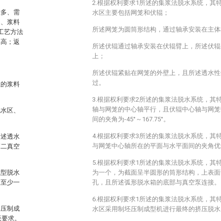
2.根据权利要求1所述的集浆法脱水系统，其
量多、需
水区主要包括网笼和伏辊；
浆、浆料
所述网笼为圆筒形结构，通过轴承安装在主体
水工艺方法
不高；返
所述伏辊通过轴承安装在伏辊臂上，所述伏辊
上；
所述伏辊紧贴在网笼的外壁上，且所述透水性
过。
在的浆料
3.根据权利要求2所述的集浆法脱水系统，其
轴与网笼的中心轴平行，且伏辊中心轴与网笼
脱水区、
间的夹角为-45°～167.75°。
4.根据权利要求3所述的集浆法脱水系统，其
所述透水
与网笼中心轴所在的平面与水平面间的夹角优选为
第二真空
5.根据权利要求1所述的集浆法脱水系统，其
成型脱水
为一个，为截面呈半圆形的筒形结构，上表面
置至少一
孔，且所述弧形脱水箱的底部与真空泵连接。
6.根据权利要求1所述的集浆法脱水系统，其
及压制成
水区采用制坯压制成型机进行最终的挤压脱水
板要求。