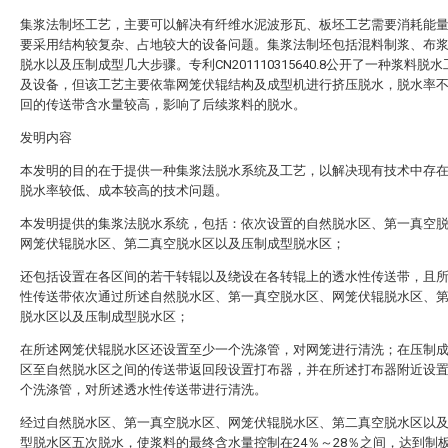
集浆法制坯工艺，主要可以解决有纤维水泥波形瓦、板坯工艺需要消耗能
要采用结构较复杂、占地较大的设备问题。集浆法制坯包括混料制浆、布
脱水以及压制成型几大步骤。专利CN201110315640.8公开了一种浆料脱
及设备，但该工艺主要依靠网笼伏辊结构及成型机进行挤压脱水，脱水率
回的传送带含水量较高，影响了后续浆料的脱水。
发明内容
本发明的目的在于提供一种集浆法脱水系统及工艺，以解决现有技术中存
脱水率较低、成本较高的技术问题。
本发明提供的集浆法脱水系统，包括：依次设置的自然脱水区、第一真空
网笼伏辊脱水区、第二真空脱水区以及压制成型脱水区；
还包括设置在各区间的若干转辊以及绕设在各转辊上的透水性传送带，且
性传送带依次通过所述自然脱水区、第一真空脱水区、网笼伏辊脱水区、
脱水区以及压制成型脱水区；
在所述网笼伏辊脱水区还设置至少一个洗涤管，对网笼进行清洗；在压制
区至自然脱水区之间的传送带返回段设置打布器，并在所述打布器附近设
个洗涤管，对所述透水性传送带进行清洗。
经过自然脱水区、第一真空脱水区、网笼伏辊脱水区、第二真空脱水区以
型脱水区五次脱水，使浆料的最终含水量控制在24％～28％之间，达到制