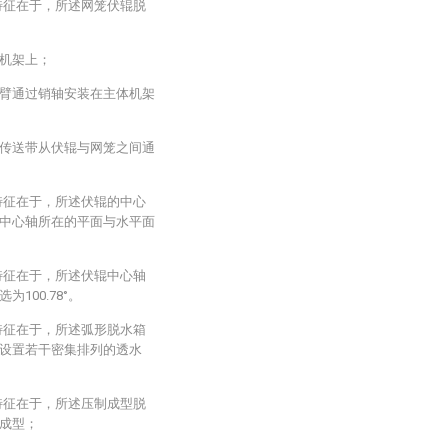
特征在于，所述网笼伏辊脱
机架上；
臂通过销轴安装在主体机架
传送带从伏辊与网笼之间通
特征在于，所述伏辊的中心
中心轴所在的平面与水平面
特征在于，所述伏辊中心轴
100.78°。
特征在于，所述弧形脱水箱
设置若干密集排列的透水
特征在于，所述压制成型脱
成型；