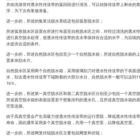
并由洗涤管对透水性传送带的返回段进行清洗，可以祛除传送带上剩余的
滓，为下次布浆做准备。
进一步的，所述的集浆法脱水系统还包括弧形脱水区；
所述弧形脱水区设置在所述打布器至自然脱水区之间，对经过清洗的透水
进行真空脱水处理，使透水性传送带的含水率保持在合适的水平，为后续
水提供合适的条件。
进一步的，所述自然脱水区包括至少一个自然脱水箱；所述自然脱水箱的
置多块刮水片。
自然脱水区采用两个自然脱水箱，采用玻璃刮刀对透水性传送带的下表面
水，刮去透水性传送带下端附着的大部分水分。自然脱水率一般可以达到1
16％。
进一步的，所述第一真空脱水区和第二真空脱水区分别至少包括一个真空
所述真空脱水箱的表面设置若干密集排列的透水孔，且所述真空脱水箱的
空泵连接。
由于高真空度会产生高吸力使透水性传送带的运行受阻，降低透水性传送
寿命，因此通常采用多个真空脱水箱，共用一个真空泵，以降低真空度。
进一步的，所述网笼伏辊脱水区主要包括网笼和伏辊；