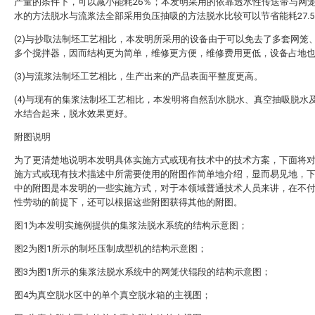
产量的条件下，可以减小能耗26％；本发明采用的依靠透水性传送带与网
水的方法脱水与流浆法全部采用负压抽吸的方法脱水比较可以节省能耗27.
(2)与抄取法制坯工艺相比，本发明所采用的设备由于可以免去了多套网笼
多个搅拌器，因而结构更为简单，维修更方便，维修费用更低，设备占地
(3)与流浆法制坯工艺相比，生产出来的产品表面平整度更高。
(4)与现有的集浆法制坯工艺相比，本发明将自然刮水脱水、真空抽吸脱水
水结合起来，脱水效果更好。
附图说明
为了更清楚地说明本发明具体实施方式或现有技术中的技术方案，下面将
施方式或现有技术描述中所需要使用的附图作简单地介绍，显而易见地，
中的附图是本发明的一些实施方式，对于本领域普通技术人员来讲，在不
性劳动的前提下，还可以根据这些附图获得其他的附图。
图1为本发明实施例提供的集浆法脱水系统的结构示意图；
图2为图1所示的制坯压制成型机的结构示意图；
图3为图1所示的集浆法脱水系统中的网笼伏辊段的结构示意图；
图4为真空脱水区中的单个真空脱水箱的主视图；