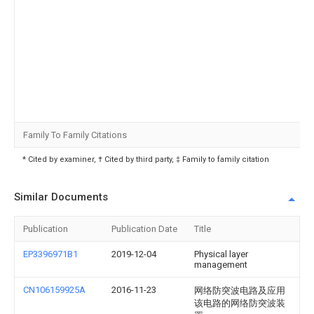
Family To Family Citations
* Cited by examiner, † Cited by third party, ‡ Family to family citation
Similar Documents
Publication
Publication Date
Title
EP3396971B1
2019-12-04
Physical layer
management
CN106159925A
2016-11-23
网络防突波电路及应用
该电路的网络防突波装