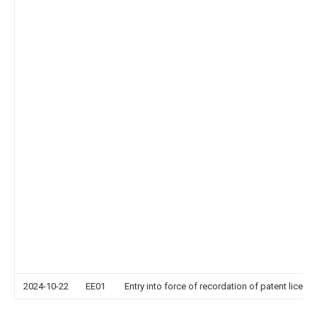
2024-10-22
EE01
Entry into force of recordation of patent licens