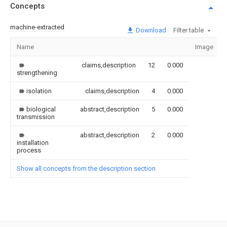
Concepts
machine-extracted
Download
Filter table
Name
Image
claims,description
12
0.000
strengthening
isolation
claims,description
4
0.000
biological
abstract,description
5
0.000
transmission
abstract,description
2
0.000
installation
process
Show all concepts from the description section