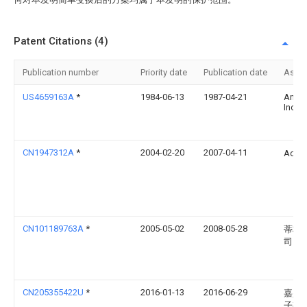
Patent Citations (4)
Publication number
Priority date
Publication date
Assi
US4659163A
*
1984-06-13
1987-04-21
Amp
Incor
CN1947312A
*
2004-02-20
2007-04-11
Adc
CN101189763A
*
2005-05-02
2008-05-28
蒂科
司
CN205355422U
*
2016-01-13
2016-06-29
嘉兴
子有