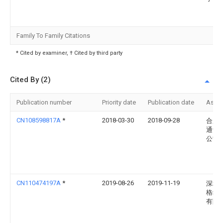
Family To Family Citations
* Cited by examiner, † Cited by third party
Cited By (2)
Publication number
Priority date
Publication date
Assi
CN108598817A
*
2018-03-30
2018-09-28
合肥
通讯
公司
CN110474197A
*
2019-08-26
2019-11-19
深圳
格纳
有限