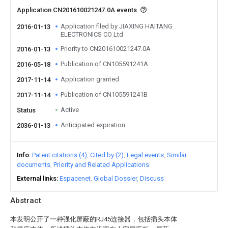
Application CN201610021247.0A events
Application filed by JIAXING HAITANG
2016-01-13
ELECTRONICS CO Ltd
Priority to CN201610021247.0A
2016-01-13
Publication of CN105591241A
2016-05-18
Application granted
2017-11-14
Publication of CN105591241B
2017-11-14
Active
Status
Anticipated expiration
2036-01-13
Info
Patent citations (4)
Cited by (2)
Legal events
Similar
documents
Priority and Related Applications
External links
Espacenet
Global Dossier
Discuss
Abstract
本发明公开了一种强化屏蔽的RJ45连接器，包括插头本体