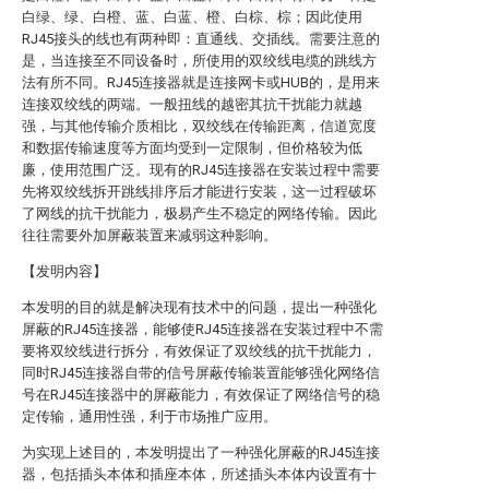
白绿、绿、白橙、蓝、白蓝、橙、白棕、棕；因此使用
RJ45接头的线也有两种即：直通线、交插线。需要注意的
是，当连接至不同设备时，所使用的双绞线电缆的跳线方
法有所不同。RJ45连接器就是连接网卡或HUB的，是用来
连接双绞线的两端。一般扭线的越密其抗干扰能力就越
强，与其他传输介质相比，双绞线在传输距离，信道宽度
和数据传输速度等方面均受到一定限制，但价格较为低
廉，使用范围广泛。现有的RJ45连接器在安装过程中需要
先将双绞线拆开跳线排序后才能进行安装，这一过程破坏
了网线的抗干扰能力，极易产生不稳定的网络传输。因此
往往需要外加屏蔽装置来减弱这种影响。
【发明内容】
本发明的目的就是解决现有技术中的问题，提出一种强化
屏蔽的RJ45连接器，能够使RJ45连接器在安装过程中不需
要将双绞线进行拆分，有效保证了双绞线的抗干扰能力，
同时RJ45连接器自带的信号屏蔽传输装置能够强化网络信
号在RJ45连接器中的屏蔽能力，有效保证了网络信号的稳
定传输，通用性强，利于市场推广应用。
为实现上述目的，本发明提出了一种强化屏蔽的RJ45连接
器，包括插头本体和插座本体，所述插头本体内设置有十