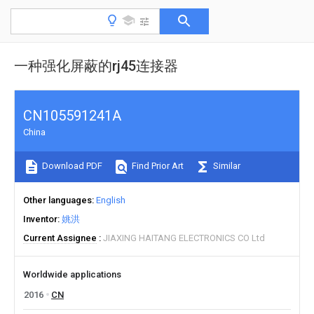
一种强化屏蔽的rj45连接器
CN105591241A
China
Download PDF
Find Prior Art
Similar
Other languages
English
Inventor
姚洪
Current Assignee
JIAXING HAITANG ELECTRONICS CO Ltd
Worldwide applications
2016
CN