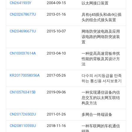
CN2641935Y
2004-09-15
以太网接口装置
CN202678677U
2013-01-16
具有rj45插头和db9公插
头的组合式接头装置
CN204696671U
2015-10-07
网络防突波电路及应用
该电路的网络防突波装
置
CN103037614A
2013-04-10
一种提高高速背板串扰
性能的背板及其设计方
法
KR20170058356A
2017-05-26
다수의 서지등급을 만족
하는 통신용 서지보호기
CN105763415B
2019-09-06
一种实现通信设备内信
息交互的以太网互联结
构及方法
CN201726502U
2011-01-26
多网合一终端设备
CN208110593U
2018-11-16
一种车联网的车机通信
链路