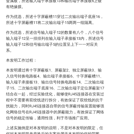
金属板，所述输入端子承接板13和输出端子承接板6上镀
有绝缘膜。
作为优选，所述十字屏蔽槽11穿过二次输出端子底座16，
所述十字屏蔽槽11将二次输出端子15两两一组隔离。
作为优选，所述信号输入端子12的数量有八个，八个信号
输入端子12呈一排排列在输入端子承接板13内，所述信号
输入端子12和信号输出端子5的位置呈上下一一对应关
系。
本发明工作过程：
本发明通过将十字屏蔽板1、屏蔽架2、独立屏蔽块3、输
入信号转换电路板4、输出端子承接板6、十字屏蔽槽11、
输入端子承接板13、输出信号转换电路板14、二次输出端
子15、二次输出端子底座16、二次输出端子定位屏蔽架17
结合在一起，经过实验优化，能够使RJ45连接器在安装过
程中不需要将双绞线进行拆分，有效保证了双绞线的抗干
扰能力，同时RJ45连接器自带的信号屏蔽传输装置能够强
化网络信号在RJ45连接器中的屏蔽能力，有效保证了网络
信号的稳定传输，通用性强，利于市场推广应用。
上述实施例是对本发明的说明，不是对本发明的限定，任
何对本发明简单变换后的方案均属于本发明的保护范围。