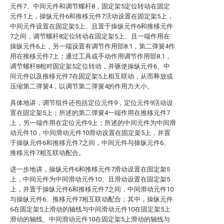
元件7、中间元件和调节螺杆8，固定架5定位转动在固定
元件1上，操纵元件6和推移元件7活动设置在固定架5上，
中间元件设置在固定架5上、且置于操纵元件6和推移元件
7之间，调节螺杆8定位转动在固定架5上、且一端作用在
操纵元件6上，另一端设置有调节作用部8.1，第二弹簧4作
用在推移元件7上；通过工具或手动作用调节作用部8.1，
调节螺杆8相对固定架5定位转动，并驱使操纵元件6、中
间元件以及推移元件7在固定架5上相互联动，从而释放或
压缩第二弹簧4，以调节第二弹簧4的作用力大小。
具体地讲，调节组件还包括定位元件9，定位元件9活动设
置在固定架5上；所述的第二弹簧4一端作用在推移元件7
上，另一端作用在定位元件9上；所述的中间元件为中间滑
动元件10，中间滑动元件10滑动设置在固定架5上，并置
于操纵元件6和推移元件7之间，中间元件与操纵元件6、
推移元件7相互联动配合。
进一步地讲，操纵元件6和推移元件7滑动设置在固定架5
上，中间元件为中间滑动元件10、且滑动设置在固定架5
上，并置于操纵元件6和推移元件7之间，中间滑动元件10
与操纵元件6、推移元件7相互联动配合；其中，操纵元件
6在固定架5上滑动的轴线与中间滑动元件10在固定架5上
滑动的轴线、中间滑动元件10在固定架5上滑动的轴线与