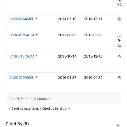
GmbH
KG
CN203334848U
*
2013-07-10
2013-12-11
黄添
CN104929465A
*
2015-06-09
2015-09-23
上海
多利
品有
CN105155963A
*
2015-10-14
2015-12-16
伍志
CN205349063U
*
2016-01-27
2016-06-29
伍志
Family To Family Citations
* Cited by examiner, † Cited by third party
Cited By (8)