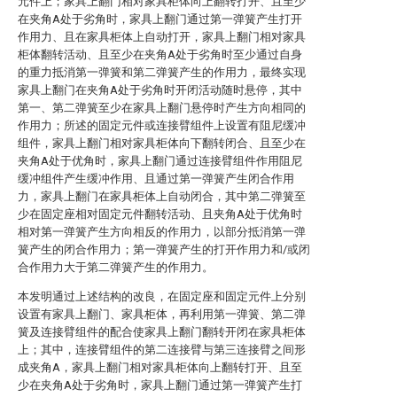
元件上；家具上翻门相对家具柜体向上翻转打开、且至少
在夹角A处于劣角时，家具上翻门通过第一弹簧产生打开
作用力、且在家具柜体上自动打开，家具上翻门相对家具
柜体翻转活动、且至少在夹角A处于劣角时至少通过自身
的重力抵消第一弹簧和第二弹簧产生的作用力，最终实现
家具上翻门在夹角A处于劣角时开闭活动随时悬停，其中
第一、第二弹簧至少在家具上翻门悬停时产生方向相同的
作用力；所述的固定元件或连接臂组件上设置有阻尼缓冲
组件，家具上翻门相对家具柜体向下翻转闭合、且至少在
夹角A处于优角时，家具上翻门通过连接臂组件作用阻尼
缓冲组件产生缓冲作用、且通过第一弹簧产生闭合作用
力，家具上翻门在家具柜体上自动闭合，其中第二弹簧至
少在固定座相对固定元件翻转活动、且夹角A处于优角时
相对第一弹簧产生方向相反的作用力，以部分抵消第一弹
簧产生的闭合作用力；第一弹簧产生的打开作用力和/或闭
合作用力大于第二弹簧产生的作用力。
本发明通过上述结构的改良，在固定座和固定元件上分别
设置有家具上翻门、家具柜体，再利用第一弹簧、第二弹
簧及连接臂组件的配合使家具上翻门翻转开闭在家具柜体
上；其中，连接臂组件的第二连接臂与第三连接臂之间形
成夹角A，家具上翻门相对家具柜体向上翻转打开、且至
少在夹角A处于劣角时，家具上翻门通过第一弹簧产生打