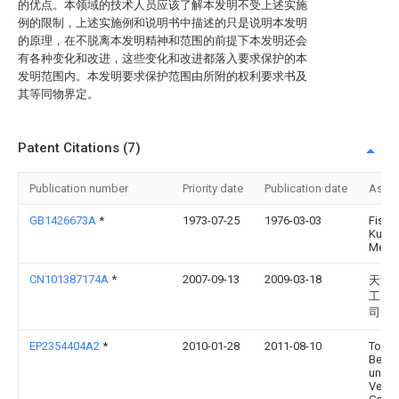
的优点。本领域的技术人员应该了解本发明不受上述实施
例的限制，上述实施例和说明书中描述的只是说明本发明
的原理，在不脱离本发明精神和范围的前提下本发明还会
有各种变化和改进，这些变化和改进都落入要求保护的本
发明范围内。本发明要求保护范围由所附的权利要求书及
其等同物界定。
Patent Citations (7)
Publication number
Priority date
Publication date
Assi
GB1426673A
*
1973-07-25
1976-03-03
Fisch
Kuehl
Metal
CN101387174A
*
2007-09-13
2009-03-18
天津
工贸
司
EP2354404A2
*
2010-01-28
2011-08-10
Toplif
Betei
und
Vertri