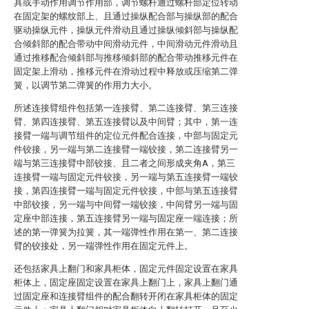
具或手动作用调节作用部，调节螺杆通过螺杆部定位转动
在固定架的螺纹部上、且通过操纵配合部与操纵部的配合
驱动操纵元件，操纵元件滑动且通过操纵倾斜部与操纵配
合倾斜部的配合带动中间滑动元件，中间滑动元件滑动且
通过推移配合倾斜部与推移倾斜部的配合带动推移元件在
固定架上滑动，推移元件在滑动过程中释放或压缩第二弹
簧，以调节第二弹簧的作用力大小。
所述连接臂组件包括第一连接臂、第二连接臂、第三连接
臂、第四连接臂、第五连接臂以及中间臂；其中，第一连
接臂一端与调节组件的定位元件配合连接，中部与固定元
件铰接，另一端与第二连接臂一端铰接，第二连接臂另一
端与第三连接臂中部铰接、且二者之间形成夹角A，第三
连接臂一端与固定元件铰接，另一端与第五连接臂一端铰
接，第四连接臂一端与固定元件铰接，中部与第五连接臂
中部铰接，另一端与中间臂一端铰接，中间臂另一端与固
定座中部连接，第五连接臂另一端与固定座一端连接；所
述的第一弹簧为拉簧，其一端弹性作用在第一、第二连接
臂的铰接处，另一端弹性作用在固定元件上。
还包括家具上翻门和家具柜体，固定元件固定设置在家具
柜体上，固定座固定设置在家具上翻门上，家具上翻门通
过固定座和连接臂组件的配合翻转开闭在家具柜体的固定