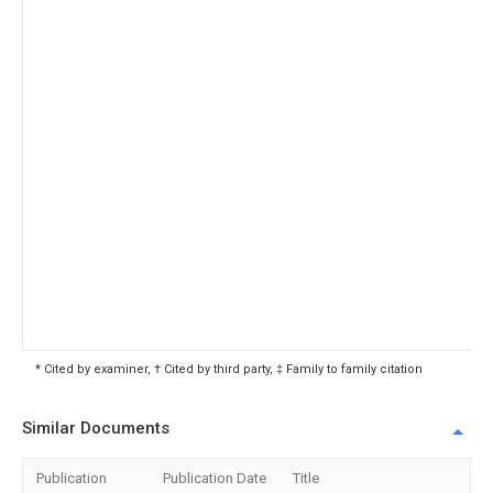
* Cited by examiner, † Cited by third party, ‡ Family to family citation
Similar Documents
Publication
Publication Date
Title