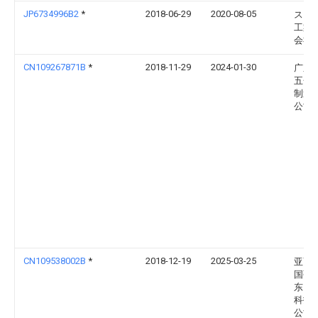
JP6734996B2
*
2018-06-29
2020-08-05
スガ
工業
会社
CN109267871B
*
2018-11-29
2024-01-30
广东
五金
制造
公司
CN109538002B
*
2018-12-19
2025-03-25
亚萨
国强
东）
科技
公司