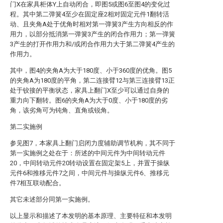
门X在家具柜体Y上自动闭合，即图5或图6至图4的变化过
程。其中第二弹簧4至少在固定座2相对固定元件1翻转活
动、且夹角A处于优角时相对第一弹簧3产生方向相反的作
用力，以部分抵消第一弹簧3产生的闭合作用力；第一弹簧
3产生的打开作用力和/或闭合作用力大于第二弹簧4产生的
作用力。
其中，图4的夹角A为大于180度、小于360度的优角。图5
的夹角A为180度的平角，第二连接臂12与第三连接臂13正
处于铰接的平衡状态，家具上翻门X至少可以通过自身的
重力向下翻转。图6的夹角A为大于0度、小于180度的劣
角，该劣角可为钝角、直角或锐角。
第二实施例
参见图7，本家具上翻门启闭力度辅助调节机构，其不同于
第一实施例之处在于：所述的中间元件为中间转动元件
20，中间转动元件20转动设置在固定架5上，并置于操纵
元件6和推移元件7之间，中间元件与操纵元件6、推移元
件7相互联动配合。
其它未述部分同第一实施例。
以上显示和描述了本发明的基本原理、主要特征和本发明