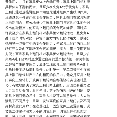
开作用力、且在家具柜体上自动打开，家具上翻门相对家
具柜体向下翻转闭合、且至少在夹角A处于优角时，家具
上翻门通过连接臂组件作用阻尼缓冲组件产生缓冲作用、
且通过第一弹簧产生闭合作用力，家具上翻门在家具柜体
上自动闭合，有效地减少了家具上翻门与家具柜体闭合时
发出的碰撞声，使家具上翻门的闭合更加静音，同时第二
弹簧至少在家具上翻门相对家具柜体翻转活动、且夹角A
处于优角时相对第一弹簧产生方向相反的作用力，以部分
抵消第一弹簧产生的闭合作用力，使家具上翻门的向上翻
转打开以及向下翻转闭合更加顺畅、省力，用户使用更加
方便；而且家具上翻门相对家具柜体翻转活动、且至少在
夹角A处于劣角时至少通过自身的重力抵消第一弹簧和第
二弹簧产生的作用力，最终实现家具上翻门在夹角A处于
劣角时开闭活动随时悬停，此时第一、第二弹簧至少在家
具上翻门悬停时产生方向相同的作用力，无论是家具上翻
门再向上翻转打开或再下翻转闭合都能轻松实现随时悬
停，有效地解决了家具上翻门向上翻打开后因自身重力过
大导致自动关闭，影响使用，甚至误伤害用户的问题，使
家具上翻门无论尺寸、重量大小都可以随意悬停，大大地
满足了不同尺寸、重量、安装高度的家具上翻门以及不同
身材高度的用户；在这基础上，固定元件上设置有用于调
节第二弹簧作用力大小的调节组件，调节组件包括固定
架、操纵元件、推移元件、中间滑动元件、调节螺杆和定