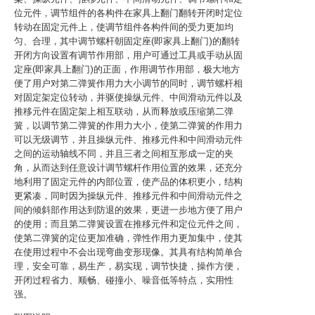
位元件，调节组件的各构件在家具上翻门翻转开闭时定位
转动在固定元件上，使调节组件各构件间的受力更加均
匀、合理，其中调节螺杆朝固定座(即家具上翻门)的翻转
开闭方向设置有调节作用部，用户可通过工具或手动从固
定座(即家具上翻门)的正面，作用调节作用部，极大地方
便了用户对第二弹簧作用力大小调节的同时，调节螺杆相
对固定架定位转动，并驱使操纵元件、中间滑动元件以及
推移元件在固定架上相互联动，从而释放或压缩第二弹
簧，以调节第二弹簧的作用力大小，使第二弹簧的作用力
可以无级调节，并且操纵元件、推移元件和中间滑动元件
之间的运动轴线不同，并且三者之间相互形成一定的夹
角，从而达到任意设计调节螺杆作用位置的效果，还充分
地利用了固定元件的内部位置，使产品的体积更小，结构
更紧凑，同时因为操纵元件、推移元件和中间滑动元件之
间的倾斜部作用达到防退的效果，更进一步地方便了用户
的使用；而且第二弹簧设置在推移元件和定位元件之间，
使第二弹簧的定位更加准确，弹性作用力更加集中，使其
在使用过程中不会出现弯曲变形现像。其具有结构简单合
理，安全可靠，易生产，易实现，调节快捷，操作方便，
开闭过程省力、顺畅、碰撞小、噪音低等特点，实用性
强。