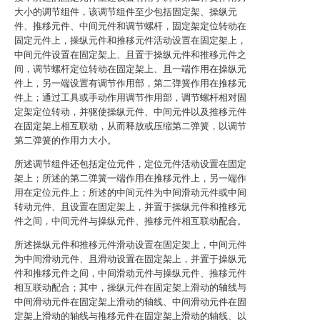
大小的调节组件，该调节组件至少包括固定架、操纵元
件、推移元件、中间元件和调节螺杆，固定架定位转动在
固定元件上，操纵元件和推移元件活动设置在固定架上，
中间元件设置在固定架上、且置于操纵元件和推移元件之
间，调节螺杆定位转动在固定架上、且一端作用在操纵元
件上，另一端设置有调节作用部，第二弹簧作用在推移元
件上；通过工具或手动作用调节作用部，调节螺杆相对固
定架定位转动，并驱使操纵元件、中间元件以及推移元件
在固定架上相互联动，从而释放或压缩第二弹簧，以调节
第二弹簧的作用力大小。
所述调节组件还包括定位元件，定位元件活动设置在固定
架上；所述的第二弹簧一端作用在推移元件上，另一端作
用在定位元件上；所述的中间元件为中间滑动元件或中间
转动元件、且设置在固定架上，并置于操纵元件和推移元
件之间，中间元件与操纵元件、推移元件相互联动配合。
所述操纵元件和推移元件滑动设置在固定架上，中间元件
为中间滑动元件、且滑动设置在固定架上，并置于操纵元
件和推移元件之间，中间滑动元件与操纵元件、推移元件
相互联动配合；其中，操纵元件在固定架上滑动的轴线与
中间滑动元件在固定架上滑动的轴线、中间滑动元件在固
定架上滑动的轴线与推移元件在固定架上滑动的轴线、以