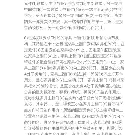
元件(1)铰接，中部与第五连接臂(15)中部铰接，另一端与
中间臂(16)一端铰接，中间臂(16)另一端与固定座(2)中部
连接，第五连接臂(15)另一端与固定座(2)一端连接；所述
的第一弹簧(3)为拉簧，其一端弹性作用在第一、第二连接
臂的铰接处，另一端弹性作用在固定元件(1)上。
8.根据权利要求7所述的家具上翻门启闭力度辅助调节机
构，其特征在于：还包括家具上翻门(X)和家具柜体(Y)，固
定元件(1)固定设置在家具柜体(Y)上，固定座(2)固定设置
在家具上翻门(X)上，家具上翻门(X)通过固定座(2)和连接
臂组件的配合翻转开闭在家具柜体(Y)的固定元件(1)上；家
具上翻门(X)相对家具柜体(Y)向上翻转打开、且至少在夹角
A处于劣角时，家具上翻门(X)通过第一弹簧(3)产生打开作
用力、且在家具柜体(Y)上自动打开，家具上翻门(X)相对家
具柜体(Y)翻转活动、且至少在夹角A处于劣角时至少通过
自身的重力抵消第一弹簧(3)和第二弹簧(4)产生的作用力，
最终实现家具上翻门(X)在夹角A处于劣角时开闭活动随时
悬停，其中第一、第二弹簧至少在家具上翻门(X)悬停时产
生方向相同的作用力；所述的固定元件(1)或连接臂组件上
设置有阻尼缓冲组件，家具上翻门(X)相对家具柜体(Y)向下
翻转闭合、且至少在夹角A处于优角时，家具上翻门(X)通
过连接臂组件作用阻尼缓冲组件产生缓冲作用、且通过第
一弹簧(3)产生闭合作用力，家具上翻门(X)在家具柜体(Y)