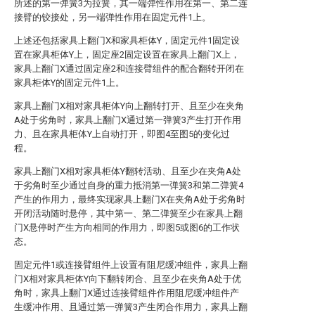
所述的第一弹簧3为拉簧，其一端弹性作用在第一、第二连
接臂的铰接处，另一端弹性作用在固定元件1上。
上述还包括家具上翻门X和家具柜体Y，固定元件1固定设
置在家具柜体Y上，固定座2固定设置在家具上翻门X上，
家具上翻门X通过固定座2和连接臂组件的配合翻转开闭在
家具柜体Y的固定元件1上。
家具上翻门X相对家具柜体Y向上翻转打开、且至少在夹角
A处于劣角时，家具上翻门X通过第一弹簧3产生打开作用
力、且在家具柜体Y上自动打开，即图4至图5的变化过
程。
家具上翻门X相对家具柜体Y翻转活动、且至少在夹角A处
于劣角时至少通过自身的重力抵消第一弹簧3和第二弹簧4
产生的作用力，最终实现家具上翻门X在夹角A处于劣角时
开闭活动随时悬停，其中第一、第二弹簧至少在家具上翻
门X悬停时产生方向相同的作用力，即图5或图6的工作状
态。
固定元件1或连接臂组件上设置有阻尼缓冲组件，家具上翻
门X相对家具柜体Y向下翻转闭合、且至少在夹角A处于优
角时，家具上翻门X通过连接臂组件作用阻尼缓冲组件产
生缓冲作用、且通过第一弹簧3产生闭合作用力，家具上翻