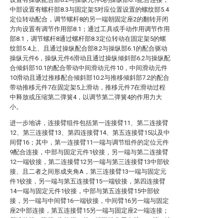
中部设置有螺杆部8.3与固定架5对应位置设置的螺纹部5.4
定位转动配合，调节螺杆8的另一端朝固定座2的翻转开闭
方向设置有调节作用部8.1；通过工具或手动作用调节作用
部8.1，调节螺杆8通过螺杆部8.3定位转动在固定架5的螺
纹部5.4上、且通过操纵配合部8.2与操纵部6.1的配合驱动
操纵元件6，操纵元件6滑动且通过操纵倾斜部6.2与操纵配
合倾斜部10.1的配合带动中间滑动元件10，中间滑动元件
10滑动且通过推移配合倾斜部10.2与推移倾斜部7.2的配合
带动推移元件7在固定架5上滑动，推移元件7在滑动过程
中释放或压缩第二弹簧4，以调节第二弹簧4的作用力大
小。
进一步地讲，连接臂组件包括第一连接臂11、第二连接臂
12、第三连接臂13、第四连接臂14、第五连接臂15以及中
间臂16；其中，第一连接臂11一端与调节组件的定位元件
9配合连接，中部与固定元件1铰接，另一端与第二连接臂
12一端铰接，第二连接臂12另一端与第三连接臂13中部铰
接、且二者之间形成夹角A，第三连接臂13一端与固定元
件1铰接，另一端与第五连接臂15一端铰接，第四连接臂
14一端与固定元件1铰接，中部与第五连接臂15中部铰
接，另一端与中间臂16一端铰接，中间臂16另一端与固定
座2中部连接，第五连接臂15另一端与固定座2一端连接；