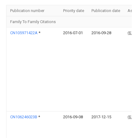
Publication number
Priority date
Publication date
Assi
Family To Family Citations
CN105971422A
*
2016-07-01
2016-09-28
伍志
CN106246023B
*
2016-09-08
2017-12-15
伍志