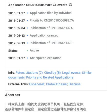
Application CN201610056989.7A events
Application filed by Individual
2016-01-27
Priority to CN201610056989.7A
2016-01-27
Publication of CN105545132A
2016-05-04
Application granted
2017-06-13
Publication of CN105545132B
2017-06-13
Active
Status
Anticipated expiration
2036-01-27
Info
Patent citations (7)
Cited by (8)
Legal events
Similar
documents
Priority and Related Applications
External links
Espacenet
Global Dossier
Discuss
Abstract
一种家具上翻门启闭力度辅助调节机构，包括固定元件、
连接臂组件和固定座，固定座通过连接臂组件翻转开闭在