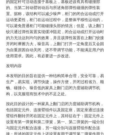
的固定杆可活动连接于基板上，基板还设有具有碰撞部
的、当第二转动臂转动后与所述角部弹性碰撞的弹性装
置。据称，该结构可以减少噪声，柜门的闭合运动或打开
运动更柔性，柜门在运动过程中，是整体平移性运动的，
可以避免普通柜门可能碰撞头部的情况；但是，该上翻门
铰只通过弹性装置实现缓冲阻尼，闭合运动或打开运动时
的力无法达到均匀的效果，并且该弹性装置在上翻门铰接
开闭时摩擦力大，噪音高，上翻门打开一定角度后又会因
为自重原因自动关闭，还不带调节功能，不能满足用户的
使用需求。因此，有必要进一步改进。
发明内容
本发明的目的旨在提供一种结构简单合理，安全可靠，易
生产，易实现，调节快捷，操作方便，开闭过程省力、顺
畅、碰撞小、噪音低的家具上翻门启闭力度辅助调节机
构，以克服现有技术中的不足之处。
按此目的设计的一种家具上翻门启闭力度辅助调节机构，
包括固定元件、连接臂组件以及固定座，固定座通过连接
臂组件翻转开闭在固定元件上，其特征在于：固定元件上
设置有第一弹簧和第二弹簧，第一、第二弹簧的一端分别
与固定元件配合连接，另一端分别与连接臂组件配合连
接；所述的固定元件上还设置有用于调节第二弹簧作用力