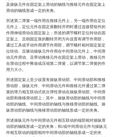
及操纵元件在固定架上滑动的轴线与推移元件在固定架上
滑动的轴线形成一定的夹角。
所述第二弹簧一端作用在推移元件上，另一端作用在定位
元件上，定位元件在固定座翻转开闭时通过连接臂组件的
作用伸缩滑动在固定架上；所述的调节螺杆定位转动在固
定架上、且朝固定座的翻转开闭方向设置有调节作用部，
通过工具或手动作用调节作用部，调节螺杆相对固定架定
位转动、且驱动操纵元件作用在中间滑动元件上，中间滑
动元件滑动、且带动推移元件在固定架上滑动，推移元件
在滑动过程中释放或压缩第二弹簧，以调节第二弹簧的作
用力大小。
所述固定架上至少设置有操纵滑动部、中间滑动部和推移
滑动部，操纵元件、中间滑动元件和推移元件通过第二弹
簧的弹力相互联动式依次弹性滑动在操纵滑动部、中间滑
动部和推移滑动部上；其中，操纵滑动部的轴线与中间滑
动部的轴线、中间滑动部的轴线与推移滑动部的轴线、操
纵滑动部的轴线与推移滑动部的轴线形成一定的夹角。
所述操纵元件与中间滑动元件相互联动的端部相对操纵滑
动部的轴线形成一定的夹角；和/或中间滑动元件与操纵元
件相互联动的端部相对中间滑动部的轴线形成一定的夹