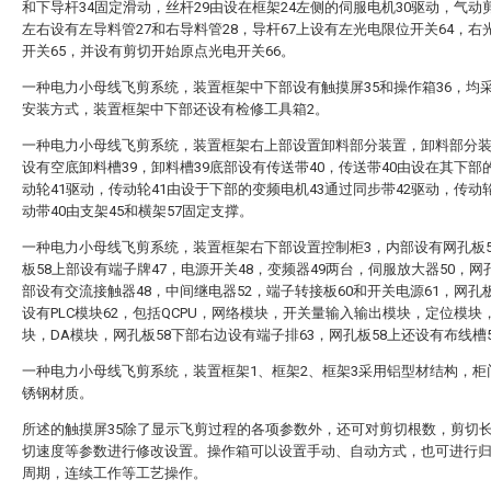
和下导杆34固定滑动，丝杆29由设在框架24左侧的伺服电机30驱动，气动剪
左右设有左导料管27和右导料管28，导杆67上设有左光电限位开关64，右
开关65，并设有剪切开始原点光电开关66。
一种电力小母线飞剪系统，装置框架中下部设有触摸屏35和操作箱36，均
安装方式，装置框架中下部还设有检修工具箱2。
一种电力小母线飞剪系统，装置框架右上部设置卸料部分装置，卸料部分
设有空底卸料槽39，卸料槽39底部设有传送带40，传送带40由设在其下部
动轮41驱动，传动轮41由设于下部的变频电机43通过同步带42驱动，传动轮
动带40由支架45和横架57固定支撑。
一种电力小母线飞剪系统，装置框架右下部设置控制柜3，内部设有网孔板5
板58上部设有端子牌47，电源开关48，变频器49两台，伺服放大器50，网
部设有交流接触器48，中间继电器52，端子转接板60和开关电源61，网孔板
设有PLC模块62，包括QCPU，网络模块，开关量输入输出模块，定位模块
块，DA模块，网孔板58下部右边设有端子排63，网孔板58上还设有布线槽5
一种电力小母线飞剪系统，装置框架1、框架2、框架3采用铝型材结构，柜
锈钢材质。
所述的触摸屏35除了显示飞剪过程的各项参数外，还可对剪切根数，剪切
切速度等参数进行修改设置。操作箱可以设置手动、自动方式，也可进行
周期，连续工作等工艺操作。