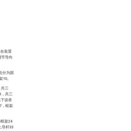
，在装置
调节导向
轮分为固
架10。
，共三
3，共三
轮下设牵
7，框架
框架24
上导杆33