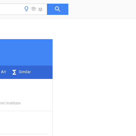
 Art
Similar
ic Institute