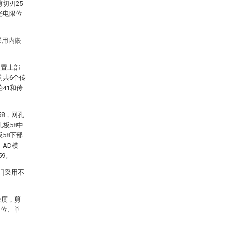
切刃25
光电限位
采用内嵌
装置上部
的共6个传
41和传
8，网孔
孔板58中
58下部
，AD模
9。
门采用不
长度，剪
归位、单