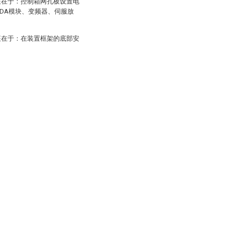
征在于：控制箱网孔板设置电
、DA模块、变频器、伺服放
征在于：在装置框架的底部安