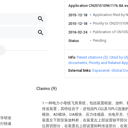
Application CN201510961176.8A e
Application filed by N
2015-12-18
Priority to CN201510
2015-12-18
Publication of CN10
2016-02-24
Pending
Status
Info
Patent citations (5)
Cited by (4
documents
Priority and Related App
External links
Espacenet
Global Do
Claims
(9)
1.一种电力小母线飞剪系统，包括装置框架、放料
传送装置，其特征在于：还包括PLC以及与PLC连
模块、AD模块、DA模块、压力传感器、光电开关
教学研发
装置左下部安装放料柜，在装置左上部设置较平部分
进行快速
位剪切部分，在装置右上部设置卸料传送部分，在装