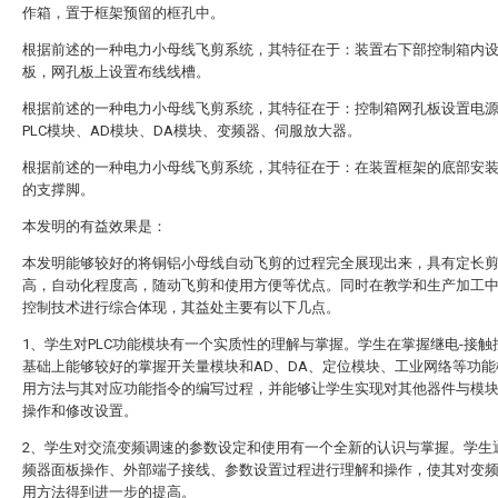
作箱，置于框架预留的框孔中。
根据前述的一种电力小母线飞剪系统，其特征在于：装置右下部控制箱内
板，网孔板上设置布线线槽。
根据前述的一种电力小母线飞剪系统，其特征在于：控制箱网孔板设置电
PLC模块、AD模块、DA模块、变频器、伺服放大器。
根据前述的一种电力小母线飞剪系统，其特征在于：在装置框架的底部安
的支撑脚。
本发明的有益效果是：
本发明能够较好的将铜铝小母线自动飞剪的过程完全展现出来，具有定长
高，自动化程度高，随动飞剪和使用方便等优点。同时在教学和生产加工
控制技术进行综合体现，其益处主要有以下几点。
1、学生对PLC功能模块有一个实质性的理解与掌握。学生在掌握继电-接触
基础上能够较好的掌握开关量模块和AD、DA、定位模块、工业网络等功能
用方法与其对应功能指令的编写过程，并能够让学生实现对其他器件与模
操作和修改设置。
2、学生对交流变频调速的参数设定和使用有一个全新的认识与掌握。学生
频器面板操作、外部端子接线、参数设置过程进行理解和操作，使其对变
用方法得到进一步的提高。