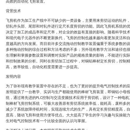
高效的自动化飞剪装置。
背景技术
飞剪机作为加工生产线中不可缺少的一类设备，主要用来剪切运动的轧件
切轧件头部、尾部和对轧件进行定尺长度剪切的功能。因此飞剪机系统的
决定了加工的成品率和定尺率，对企业的效益有直接的影响。随着科学技
和现代电子元器件的不断更新换代，飞剪的控制也越来越向着更加灵活和
度越高的方向发展。而目前许多交流拖动控制教学装置偏重于系统参数的
多种拖动控制的综合过程和方法考虑的不多；另外现有教学方法和途径也
生理解和掌握参数设置和调整对实际产品的规格质量的影响，不能进行实
和控制效果的分析。同时在剪切加工过程中，对铜铝棒材定长剪切，控制
高，效率较低，自动化程度需要进一步提高。
发明内容
为了弥补现有教学装置中存在的不足，也为了更好的提升电气控制技术的
发明提供了一台教学、实训与生产都能使用的棒材飞剪装置，即铜铝小母
统，通过将先进的PLC控制与交流变频技术应用于剪切机，设计了一种电机
制棒材飞剪控制系统，可极大改善原有剪切系统效率低，能耗高，废料多
减少了系统故障停机时间，实现连续方式的生产，具有定长剪切精度高，
度高，随动飞剪和使用方便等优点。大大提高了学生的学习兴趣与实操能
生对电气控制技术有一个比较全面的认识与掌握。