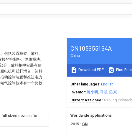
CN105355134A
用。包括装置框架、放料、
China
C连接的控制柜、网络模块、
动部分，放料柜中安装有放
Download PDF
Find Prior
伺服电机和丝杆滑台，卸料
流拖动控制装置和改进电力
对电气控制技术有一个比较
Other languages
English
Inventor
贺小明
马凯
陈柬
Current Assignee
Nanjing Polytechn
Worldwide applications
full-sized devices for
2015
CN