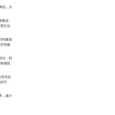
调试，大
参数设
使用方法
对伺服放
其对伺服
部分、伺
单相项技
机等结合
中的不
率，减小