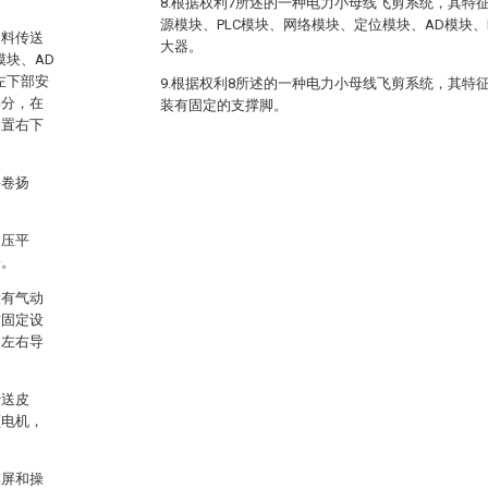
8.根据权利7所述的一种电力小母线飞剪系统，其特
源模块、PLC模块、网络模块、定位模块、AD模块
卸料传送
大器。
模块、AD
左下部安
9.根据权利8所述的一种电力小母线飞剪系统，其特
部分，在
装有固定的支撑脚。
装置右下
料卷扬
和压平
栓。
设有气动
右固定设
的左右导
传送皮
频电机，
摸屏和操