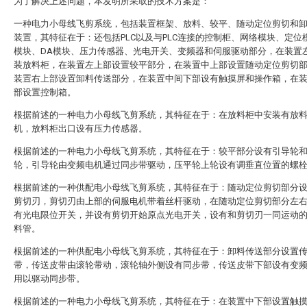
为了解决上述问题，本发明所采取的技术方案是：
一种电力小母线飞剪系统，包括装置框架、放料、较平、随动定位剪切和
装置，其特征在于：还包括PLC以及与PLC连接的控制柜、网络模块、定位
模块、DA模块、压力传感器、光电开关、变频器和伺服驱动部分，在装置
装放料柜，在装置左上部设置较平部分，在装置中上部设置随动定位剪切
装置右上部设置卸料传送部分，在装置中间下部设有触摸屏和操作箱，在
部设置控制箱。
根据前述的一种电力小母线飞剪系统，其特征在于：在放料柜中安装有放
机，放料柜出口设有压力传感器。
根据前述的一种电力小母线飞剪系统，其特征在于：较平部分设有引导轮
轮，引导轮由变频电机通过同步带驱动，压平轮上轮设有调垂直位置的螺
根据前述的一种供配电小母线飞剪系统，其特征在于：随动定位剪切部分
剪切刃，剪切刃由上部的伺服电机带着丝杆驱动，在随动定位剪切部分左
有光电限位开关，并设有剪切开始原点光电开关，设有和剪切刃一同运动
料管。
根据前述的一种供配电小母线飞剪系统，其特征在于：卸料传送部分设置
带，传送皮带由滚轮带动，滚轮轴外侧设有同步带，传送皮带下部设有变
用以驱动同步带。
根据前述的一种电力小母线飞剪系统，其特征在于：在装置中下部设置触