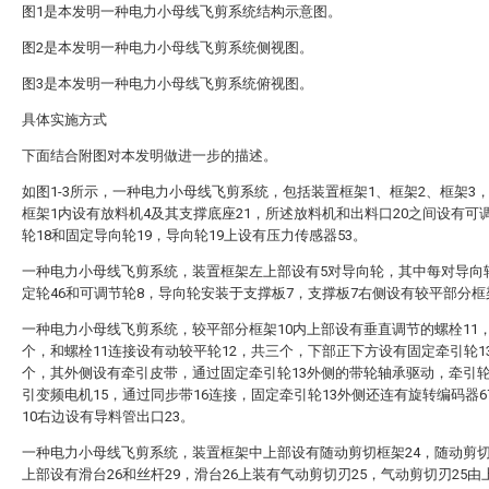
图1是本发明一种电力小母线飞剪系统结构示意图。
图2是本发明一种电力小母线飞剪系统侧视图。
图3是本发明一种电力小母线飞剪系统俯视图。
具体实施方式
下面结合附图对本发明做进一步的描述。
如图1-3所示，一种电力小母线飞剪系统，包括装置框架1、框架2、框架3
框架1内设有放料机4及其支撑底座21，所述放料机和出料口20之间设有可
轮18和固定导向轮19，导向轮19上设有压力传感器53。
一种电力小母线飞剪系统，装置框架左上部设有5对导向轮，其中每对导向
定轮46和可调节轮8，导向轮安装于支撑板7，支撑板7右侧设有较平部分框
一种电力小母线飞剪系统，较平部分框架10内上部设有垂直调节的螺栓11
个，和螺栓11连接设有动较平轮12，共三个，下部正下方设有固定牵引轮1
个，其外侧设有牵引皮带，通过固定牵引轮13外侧的带轮轴承驱动，牵引
引变频电机15，通过同步带16连接，固定牵引轮13外侧还连有旋转编码器6
10右边设有导料管出口23。
一种电力小母线飞剪系统，装置框架中上部设有随动剪切框架24，随动剪切
上部设有滑台26和丝杆29，滑台26上装有气动剪切刃25，气动剪切刃25由