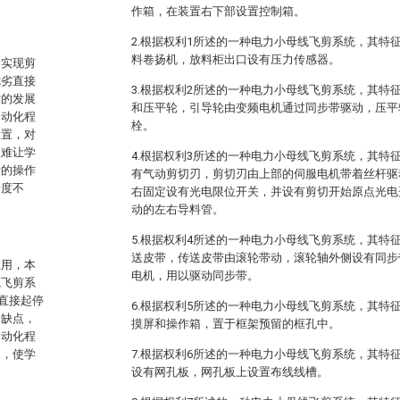
作箱，在装置右下部设置控制箱。
2.根据权利1所述的一种电力小母线飞剪系统，其特
料卷扬机，放料柜出口设有压力传感器。
，实现剪
优劣直接
3.根据权利2所述的一种电力小母线飞剪系统，其特
术的发展
和压平轮，引导轮由变频电机通过同步带驱动，压平
自动化程
栓。
设置，对
很难让学
4.根据权利3所述的一种电力小母线飞剪系统，其特
际的操作
有气动剪切刃，剪切刃由上部的伺服电机带着丝杆驱
精度不
右固定设有光电限位开关，并设有剪切开始原点光电
动的左右导料管。
5.根据权利4所述的一种电力小母线飞剪系统，其特
送皮带，传送皮带由滚轮带动，滚轮轴外侧设有同步
应用，本
电机，用以驱动同步带。
线飞剪系
直接起停
6.根据权利5所述的一种电力小母线飞剪系统，其特
的缺点，
摸屏和操作箱，置于框架预留的框孔中。
自动化程
力，使学
7.根据权利6所述的一种电力小母线飞剪系统，其特
设有网孔板，网孔板上设置布线线槽。