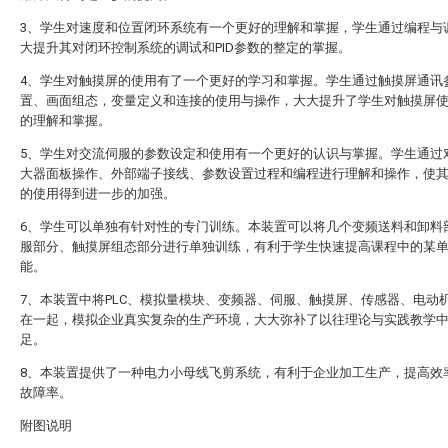
3、学生对速度和位置闭环系统有一个更好的理解和掌握，学生通过编程与
大提升其对闭环控制系统的调试和PID参数的整定的掌握。
4、学生对触摸屏的使用有了一个更好的学习和掌握。学生通过触摸屏通讯
置、画面组态，变量定义和连接的使用与操作，大大提升了学生对触摸屏
的理解和掌握。
5、学生对交流伺服的参数设定和使用有一个更好的认识与掌握。学生通过
大器面板操作、外部端子接线、参数设置过程和编程进行理解和操作，使
的使用得到进一步的加强。
6、学生可以单独有针对性的专门训练。本装置可以将几个变频送料和卸料
服部分、触摸屏组态部分进行单独训练，有利于学生快速提高课程中的某
能。
7、本装置中将PLC、模拟量模块、变频器、伺服、触摸屏、传感器、电动
在一起，模拟企业真实复杂的生产环境，大大弥补了以往理论与实践教学
足。
8、本装置提供了一种电力小母线飞剪系统，有利于企业加工生产，提高效
故障率。
附图说明