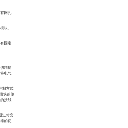
设有网孔
源模块、
装有固定
剪切精度
中将电气
控制方式
模块的使
块的接线
通过对变
频器的使