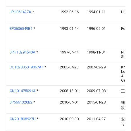
JPH061427A
*
1992-06-16
1994-01-11
Hitach
EP0606549B1
*
1993-01-14
1996-05-01
Ferag
JPH10291640A
*
1997-04-14
1998-11-04
Nipp
Shiyu
DE102005019067A1
*
2005-04-23
2007-03-29
Knap
Logis
Autom
Ges.M
CN101475091A
*
2008-12-01
2009-07-08
王树
JP5661320B2
*
2010-04-01
2015-01-28
株式
設計
CN201808927U
*
2010-09-30
2011-04-27
安徽
设备