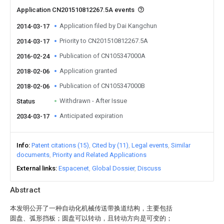
Application CN201510812267.5A events
Application filed by Dai Kangchun
2014-03-17
Priority to CN201510812267.5A
2014-03-17
Publication of CN105347000A
2016-02-24
Application granted
2018-02-06
Publication of CN105347000B
2018-02-06
Withdrawn - After Issue
Status
Anticipated expiration
2034-03-17
Info
Patent citations (15)
Cited by (11)
Legal events
Similar
documents
Priority and Related Applications
External links
Espacenet
Global Dossier
Discuss
Abstract
本发明公开了一种自动化机械传送带换道结构，主要包括
圆盘、弧形挡板；圆盘可以转动，且转动方向是可变的；