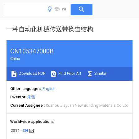
一种自动化机械传送带换道结构
CN105347000B
China
Download PDF
Find Prior Art
Similar
Other languages
English
Inventor
朱蕾
Current Assignee
Xuzhou Jiayuan New Building Materials Co Ltd
Worldwide applications
2014
CN
CN