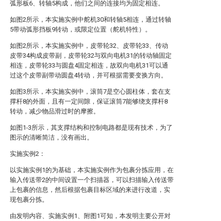
弧形板6、转轴5构成，他们之间的连接均为固定相连。
如图2所示，本实施实例中舵机30和转轴5相连，通过转轴
5带动弧形挡板9转动，或限定位置（舵机特性）。
如图2所示，本实施实例中，皮带轮32、皮带轮33、传动
皮带34构成皮带副，皮带轮32与双向电机31的转动轴固定
相连，皮带轮33与圆盘4固定相连，故双向电机31可以通
过这个皮带副带动圆盘4转动，并可根据需要变换方向。
如图3所示，本实施实例中，滚筒7是空心圆柱体，套在支
撑杆8的外面，且有一定间隙，保证滚筒7能够绕支撑杆8
转动，减少物品滑过时的摩擦。
如图1-3所示，其支撑结构和控制电路都是现有技术，为了
图示的清晰简洁，没有画出。
实施实例2：
以实施实例1的为基础，本实施实例作为包裹分拣应用，在
输入传送带2的中间设置一个扫描器，可以扫描输入传送带
上包裹的信息，然后根据包裹目标区域的来进行改道，实
现包裹分拣。
由发明内容、实施实例1、附图1可知，本发明主要公开对