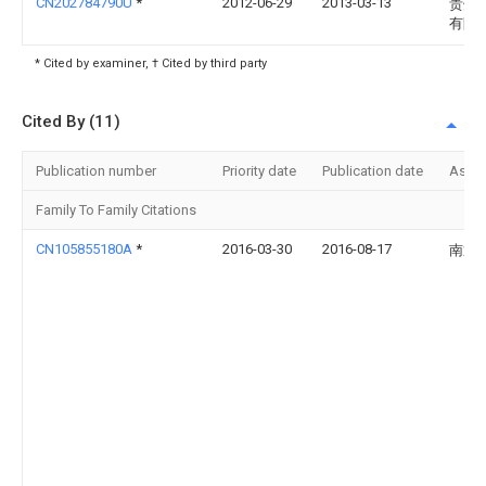
CN202784790U
*
2012-06-29
2013-03-13
贵州
有限
* Cited by examiner, † Cited by third party
Cited By (11)
Publication number
Priority date
Publication date
Assi
Family To Family Citations
CN105855180A
*
2016-03-30
2016-08-17
南通