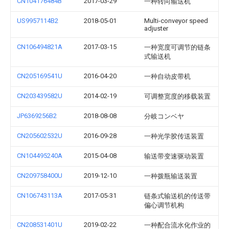
CN104176484B
2017-03-29
一种转向输送机
US9957114B2
2018-05-01
Multi-conveyor speed
adjuster
CN106494821A
2017-03-15
一种宽度可调节的链条
式输送机
CN205169541U
2016-04-20
一种自动皮带机
CN203439582U
2014-02-19
可调整宽度的移载装置
JP6369256B2
2018-08-08
分岐コンベヤ
CN205602532U
2016-09-28
一种光学胶传送装置
CN104495240A
2015-04-08
输送带变速驱动装置
CN209758400U
2019-12-10
一种拨瓶输送装置
CN106743113A
2017-05-31
链条式输送机的传送带
偏心调节机构
CN208531401U
2019-02-22
一种配合流水化作业的