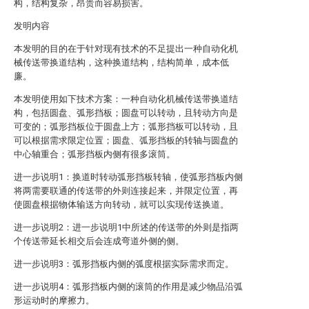
构，结构复杂，昂贵而容易损害。
发明内容
本发明的目的在于针对现有技术的不足提出一种自动化机
械传送带换道结构，这种换道结构，结构简单，成本低
廉。
本发明使用如下技术方案：一种自动化机械传送带换道结
构，包括圆盘、弧形挡板；圆盘可以转动，且转动方向是
可变的；弧形挡板位于圆盘上方；弧形挡板可以转动，且
可以根据需求限定位置；圆盘、弧形挡板的转轴与圆盘的
中心轴重合；弧形挡板内侧有很多滚筒。
进一步说明1：换道时转动弧形挡板转轴，使弧形挡板内侧
将两需要联通的传送带的外则连接起来，并限定位置，再
使圆盘根据物体输送方向转动，就可以实现传送换道。
进一步说明2：进一步说明1中所述的传送带的外则是指两
个传送带延长相交后会连成弯道外侧的侧。
进一步说明3：弧形挡板内侧的弧度根据实际需求而定。
进一步说明4：弧形挡板内侧的滚筒的作用是减少物品沿弧
形运动时的摩擦力。