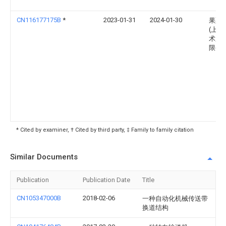
CN116177175B
*
2023-01-31
2024-01-30
果栗
(上海
术股
限公
* Cited by examiner, † Cited by third party, ‡ Family to family citation
Similar Documents
Publication
Publication Date
Title
CN105347000B
2018-02-06
一种自动化机械传送带
换道结构