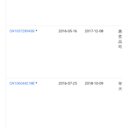
CN105728943B
*
2016-05-16
2017-12-08
惠州
坚五
品有
司
CN106044218B
*
2016-07-25
2018-10-09
华南
大学