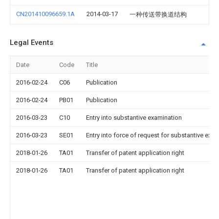
CN201410096659.1A
2014-03-17
一种传送带换道结构
Legal Events
Date
Code
Title
2016-02-24
C06
Publication
2016-02-24
PB01
Publication
2016-03-23
C10
Entry into substantive examination
2016-03-23
SE01
Entry into force of request for substantive exa
2018-01-26
TA01
Transfer of patent application right
2018-01-26
TA01
Transfer of patent application right