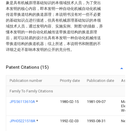
象是具有机械原理基础知识的本领域技术人员，为了突出
本发明的核心内容，即本发明一种自动化机械自动化机械
传送带换道结构的换道原理；本说明书没有对一些不必要
的基础知识点进行描述，但具有机械原理基础知识的本领
域技术人员，通过发明内容、实施实例、附图1的描叙，弄
懂本发明的一种自动化机械传送带换道结构的换道原理
后，就可以轻易的设计出具有本发明一种自动化机械传送
带换道结构的换道机器；综上所述，本说明书和附图的不
详细之处不影响本发明的公开的充分性。
Patent Citations (15)
Publication number
Priority date
Publication date
Assi
Family To Family Citations
JPS56113610A
*
1980-02-15
1981-09-07
Matsu
Electr
Works
JPH05221518A
*
1992-02-03
1993-08-31
Nec C