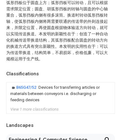
弧形挡板位于圆盘上方；弧形挡板可以转动，且可以根据
需求限定位置；圆盘、胡弧形挡板的转轴与圆盘的中心轴
重合，弧形挡板内侧有很多滚筒。换道时转动弧形挡板转
轴，使弧形挡板内侧将两需要联通的传送带的外则连接起
来，并限定位置，再使圆盘根据物体输送方向转动，就可
以实现传送换道。本发明的新颖性在于：创造了一种自动
化机械传送带换道结构，其弧形挡板配合圆盘的转动方向
的换道方式具有突出新颖性。本发明的实用性在于：可以
为传送带换道，结构简单，不易损坏，价格低廉，可以大
规模运用于生产线。
Classifications
B65G47/52
Devices for transferring articles or
materials between conveyors i.e. discharging or
feeding devices
View 1 more classifications
Landscapes