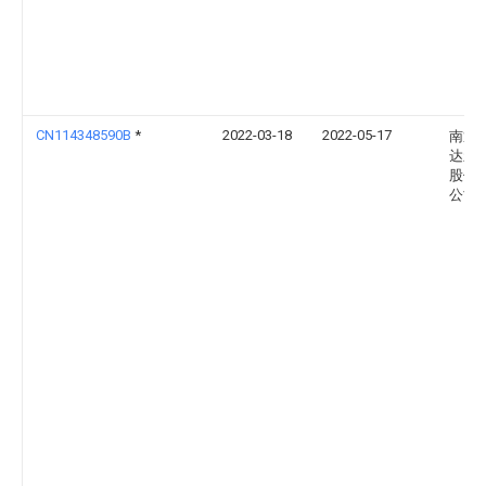
CN114348590B
*
2022-03-18
2022-05-17
南通
达新
股份
公司