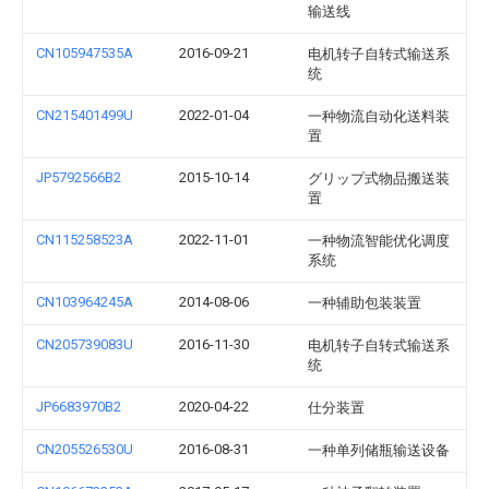
输送线
CN105947535A
2016-09-21
电机转子自转式输送系
统
CN215401499U
2022-01-04
一种物流自动化送料装
置
JP5792566B2
2015-10-14
グリップ式物品搬送装
置
CN115258523A
2022-11-01
一种物流智能优化调度
系统
CN103964245A
2014-08-06
一种辅助包装装置
CN205739083U
2016-11-30
电机转子自转式输送系
统
JP6683970B2
2020-04-22
仕分装置
CN205526530U
2016-08-31
一种单列储瓶输送设备