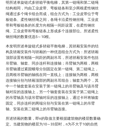
明所述单旋链式多轿箱平衡电梯，其第一链绳和第二链绳
结构相同，均由工业皮带、弯板链条和至少两根柔性钢丝
绳通过多个绳卡组合而成，组合方式为：工业皮带位于弯
板链条、柔性钢丝绳之间，各绳卡沿柔性钢丝绳、工业皮
带和弯板链条的长度方向相隔一间距设置，在柔性钢丝
绳、工业皮带和弯板链条上形成多个连接部位。所述柔性
钢丝绳的数量优选5～10根。
本发明所述单旋链式多轿箱平衡电梯，其轿厢安装件的结
构及轿厢安装件与轿厢的一种优选组合方式为：所述轿厢
顶部设置有相隔一间距的两副吊耳，所述轿厢安装件包括
吊臂轴、轴套、同步连杆和连接轴；吊臂轴为两根，两根
吊臂轴通过紧固螺母分别固定在第一链绳、第二链绳上，
且两根吊臂轴的轴线在同一直线上；连接轴为两根，两根
连接轴分别与轿厢顶部的两副吊耳组合；轴套为两个，其
中一个轴套套装在安装于第一链绳上的吊臂轴及与该吊臂
轴对应的连接轴上，另一个轴套套装在安装于第二链绳上
的吊臂轴及与该吊臂轴对应的连接轴上，通过卡环将轴套
固定，同步连杆的两端分别与安装在第一链绳上的吊臂
轴、安装在第二链绳上的吊臂轴连接。
所述轿厢的数量，即n的取值主要根据建筑物的楼层数量确
定。当建筑物的楼层为10～33层时，n为不大于10的自然