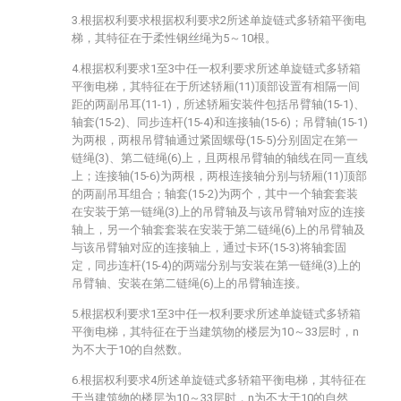
3.根据权利要求根据权利要求2所述单旋链式多轿箱平衡电
梯，其特征在于柔性钢丝绳为5～10根。
4.根据权利要求1至3中任一权利要求所述单旋链式多轿箱
平衡电梯，其特征在于所述轿厢(11)顶部设置有相隔一间
距的两副吊耳(11-1)，所述轿厢安装件包括吊臂轴(15-1)、
轴套(15-2)、同步连杆(15-4)和连接轴(15-6)；吊臂轴(15-1)
为两根，两根吊臂轴通过紧固螺母(15-5)分别固定在第一
链绳(3)、第二链绳(6)上，且两根吊臂轴的轴线在同一直线
上；连接轴(15-6)为两根，两根连接轴分别与轿厢(11)顶部
的两副吊耳组合；轴套(15-2)为两个，其中一个轴套套装
在安装于第一链绳(3)上的吊臂轴及与该吊臂轴对应的连接
轴上，另一个轴套套装在安装于第二链绳(6)上的吊臂轴及
与该吊臂轴对应的连接轴上，通过卡环(15-3)将轴套固
定，同步连杆(15-4)的两端分别与安装在第一链绳(3)上的
吊臂轴、安装在第二链绳(6)上的吊臂轴连接。
5.根据权利要求1至3中任一权利要求所述单旋链式多轿箱
平衡电梯，其特征在于当建筑物的楼层为10～33层时，n
为不大于10的自然数。
6.根据权利要求4所述单旋链式多轿箱平衡电梯，其特征在
于当建筑物的楼层为10～33层时，n为不大于10的自然