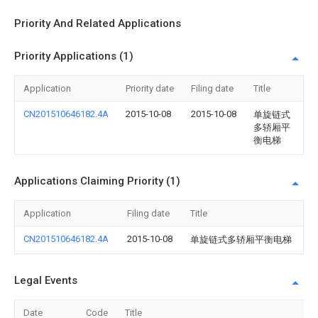
Priority And Related Applications
Priority Applications (1)
Application
Priority date
Filing date
Title
CN201510646182.4A
2015-10-08
2015-10-08
单旋链式
多轿厢平
衡电梯
Applications Claiming Priority (1)
Application
Filing date
Title
CN201510646182.4A
2015-10-08
单旋链式多轿厢平衡电梯
Legal Events
Date
Code
Title