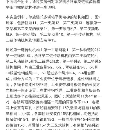
下面结合附图，通过实施例对本发明所述单旋链式多轿箱
平衡电梯的结构作进一步说明。
本实施例中，单旋链式多轿箱平衡电梯的结构如图1、图2
所示，包括轿厢11、第一支架12、第二支架13、连接第一
支架和第二支架的横梁14、第一变频电机7、第二变频电
机9、第一制动器8、第二制动器10、第一链传动机构、第
二链传动机构及轿厢安装件15。
所述第一链传动机构由第一主动链轮1、第一从动链轮2和
第一链绳3组成，所述第二链传动机构由第二主动链轮4、
第二从动链轮5和第二链绳6组成；第一链绳3、第二链绳6
结构相同，均由工业皮带3-2、6-2，弯板链条3-3、6-3和
10根柔性钢丝绳3-1、6-1通过多个绳卡3-4、6-4组合而
成，组合方式为：工业皮带位于弯板链条、柔性钢丝绳之
间，各绳卡沿柔性钢丝绳、工业皮带和弯板链条的长度方
向相隔一间距设置，在柔性钢丝绳、工业皮带和弯板链条
上形成多个连接部位(见图5、图6)；所述轿厢11为4个(n＝
2)，各轿厢顶部设置有相隔一间距的两副吊耳11-1，各吊
耳上设置有螺孔；所述轿厢安装件15的数量与轿厢11的数
量相同，为4套，各套轿厢安装件15结构相同，均包括两
根吊臂轴15-1、两个轴套15-2、一根同步连杆15-4和两根
连接轴15-6，吊臂轴15-1为三叉式结构，有两根与链绳连