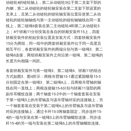
动链轮4的链轮轴上，第二从动链轮5位于第二支架下部的
内侧，第二从动链轮的链轮轴安装在第二支架下部设置的
支承上，且第二从动链轮的链轮轴安装位置应使第二从动
链轮的链轮轴轴线与第一主动链轮的链轮轴轴线在同一直
线上，第二链绳6套装在第二主动链轮4和第二从动链轮5
上；4个轿厢11分别安装在各自的轿厢安装件15上，四套
轿厢安装件的初始安装位置及安装方式：四套轿厢安装件
15分为两组，同一组中的两套轿厢安装件位于同一高度且
相互平行，各套轿厢安装件的两端分别与第一链绳3、第二
链绳6连接，两组轿厢安装件之间沿第一链绳、第二链绳的
长度方向相隔一间距。
各套轿厢安装件与第一链绳3、第二链绳6、轿厢11的组合
方式如图3、图4所示：两根吊臂轴15-1通过紧固螺母15-5
分别固定在第一链绳3、第二链绳6上，且两根吊臂轴的轴
线在同一直线上；两根连接轴15-6分别与轿厢11顶部的两
副吊耳螺纹连接；两个轴套15-2中的一个轴套套装在安装
于第一链绳3上的吊臂轴及与该吊臂轴对应的连接轴上，另
一个轴套套装在安装于第二链绳6上的吊臂轴及与该吊臂轴
对应的连接轴上，通过卡环15-3将轴套固定，同步连杆15-
4的一端与安装在第一链绳3上的吊臂轴螺纹连接，同步连
杆15-4的另一端与安装在第二链绳6上的吊臂轴螺纹连接。