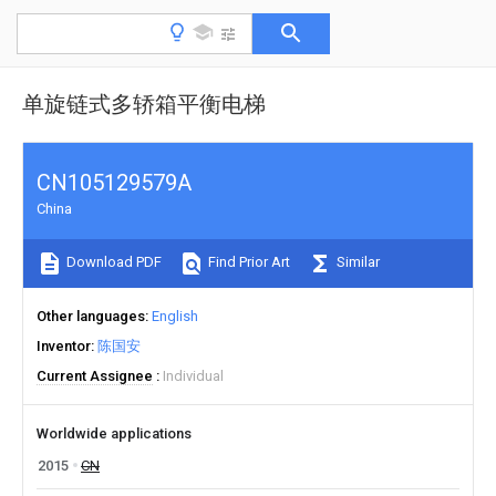
单旋链式多轿箱平衡电梯
CN105129579A
China
Download PDF
Find Prior Art
Similar
Other languages
English
Inventor
陈国安
Current Assignee
Individual
Worldwide applications
2015
CN