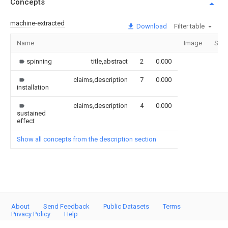
Concepts
machine-extracted
Download
Filter table
Name
Image
Sect
spinning
title,abstract
2
0.000
claims,description
7
0.000
installation
claims,description
4
0.000
sustained
effect
Show all concepts from the description section
About
Send Feedback
Public Datasets
Terms
Privacy Policy
Help