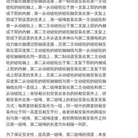
动力输出轴通过联轴器连接，第一制动器安装在第一主动
链轮的链轮轴上，第一从动链轮位于第一支架上部的内侧
或下部的内侧，第一从动链轮的链轮轴安装在第一支架上
部或下部设置的支承上，第一链绳套装在第一主动链轮和
第一从动链轮上；第二主动链轮位于第二支架上部的内侧
或下部的内侧，第二主动链轮的链轮轴安装在第二支架上
部或下部设置的支承上并从该支承伸出与第二变频电机的
动力输出轴通过联轴器连接，且第二主动链轮的链轮轴安
装位置应使第二主动链轮的链轮轴轴线与第一从动链轮的
链轮轴轴线在同一直线上，第二制动器安装在第二主动链
轮的链轮轴上，第二从动链轮位于第二支架下部的内侧或
上部的内侧，第二从动链轮的链轮轴安装在第二支架下部
或上部设置的支承上，且第二从动链轮的链轮轴安装位置
应使第二从动链轮的链轮轴轴线与第一主动链轮的链轮轴
轴线在同一直线上，第二链绳套装在第二主动链轮和第二
从动链轮上；各轿厢分别安装在各自的轿厢安装件上，轿
厢安装件在第一链绳、第二链绳上的初始安装位置及安装
方式：每两套轿厢安装件为一组，同一组中的两套轿厢安
装件位于同一高度且相互平行，各套轿厢安装件的两端分
别与第一链绳、第二链绳连接，相邻两组轿厢安装件之间
沿第一链绳、第二链绳的长度方向相隔一间距。
为了保证安全性，提高第一链绳、第二链绳的强度，本发