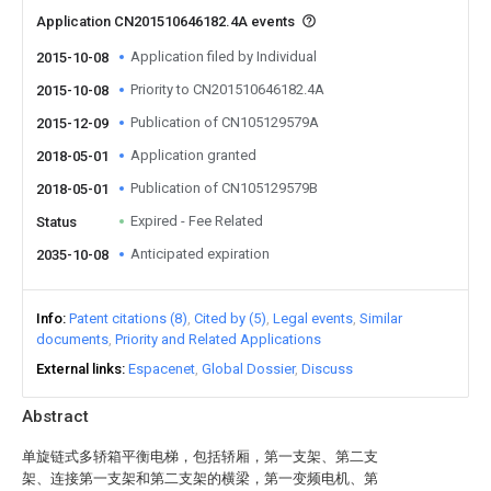
Application CN201510646182.4A events
Application filed by Individual
2015-10-08
Priority to CN201510646182.4A
2015-10-08
Publication of CN105129579A
2015-12-09
Application granted
2018-05-01
Publication of CN105129579B
2018-05-01
Expired - Fee Related
Status
Anticipated expiration
2035-10-08
Info
Patent citations (8)
Cited by (5)
Legal events
Similar
documents
Priority and Related Applications
External links
Espacenet
Global Dossier
Discuss
Abstract
单旋链式多轿箱平衡电梯，包括轿厢，第一支架、第二支
架、连接第一支架和第二支架的横梁，第一变频电机、第