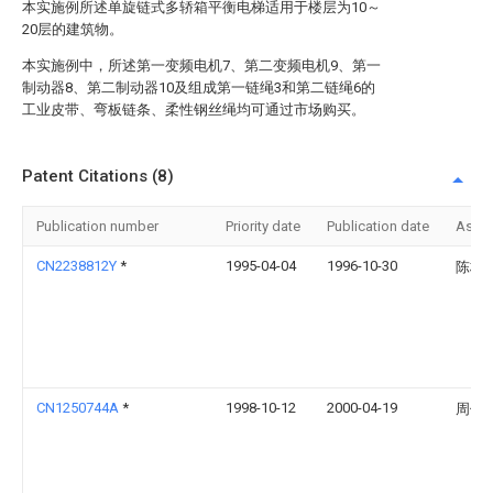
本实施例所述单旋链式多轿箱平衡电梯适用于楼层为10～
20层的建筑物。
本实施例中，所述第一变频电机7、第二变频电机9、第一
制动器8、第二制动器10及组成第一链绳3和第二链绳6的
工业皮带、弯板链条、柔性钢丝绳均可通过市场购买。
Patent Citations (8)
Publication number
Priority date
Publication date
Assi
CN2238812Y
*
1995-04-04
1996-10-30
陈林
CN1250744A
*
1998-10-12
2000-04-19
周伟