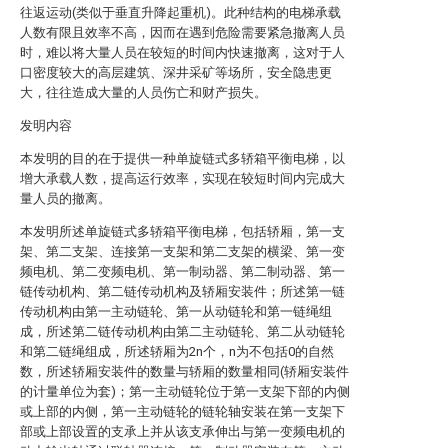
往返运动(类似于垂直升降起重机)。此种结构的电梯承载
人数有限且效率不高，因而在遇到危险需要紧急撤离人员
时，难以将大量人员在较短的时间内快速撤离，这对于人
口密度较大的高层建筑、深井采矿等场所，安全隐患更
大，往往造成大量的人员伤亡和财产损失。
发明内容
本发明的目的在于提供一种单旋链式多轿箱平衡电梯，以
增大承载人数，提高运行效率，实现在较短时间内完成大
量人员的撤离。
本发明所述单旋链式多轿箱平衡电梯，包括轿厢，第一支
架、第二支架、连接第一支架和第二支架的横梁、第一变
频电机、第二变频电机、第一制动器、第二制动器、第一
链传动机构、第二链传动机构及轿厢安装件；所述第一链
传动机构由第一主动链轮、第一从动链轮和第一链绳组
成，所述第二链传动机构由第二主动链轮、第二从动链轮
和第二链绳组成，所述轿厢为2n个，n为不包括0的自然
数，所述轿厢安装件的数量与轿厢的数量相同(轿厢安装件
的计量单位为套)；第一主动链轮位于第一支架下部的内侧
或上部的内侧，第一主动链轮的链轮轴安装在第一支架下
部或上部设置的支承上并从该支承伸出与第一变频电机的