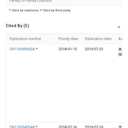
Family To Family Citations
* Cited by examiner, † Cited by third party
Cited By (5)
Publication number
Priority date
Publication date
Assi
CN110040602A
*
2018-01-15
2019-07-23
奥的
梯公
CN110054054A
*
2018-07-16
2019-07-26
李佳