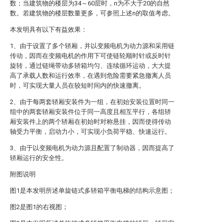
数；当建筑物的楼层为34～60层时，n为不大于20的自然
数。若建筑物的楼层数量更多，可参照上述n的取值考虑。
本发明具有以下有益效果：
1、由于设置了多个轿厢，并以变频电机为动力源和采用链
传动，因而在变频电机的作用下可使链轮顺时针或反时针
旋转，通过链绳带动多轿箱均匀、连续循环运动，大大提
高了承载人数和运行效率，在遇到危险需要紧急撤离人员
时，可实现大量人员在较短时间内的快速撤离。
2、由于每两套轿厢安装件为一组，在初始安装位置时同一
组中的两套轿厢安装件位于同一高度且相互平行，各组轿
厢安装件上的两个轿厢在初始时对称悬挂，因而使得传动
轴受力平衡，启动力小，可实现小负荷平稳、快速运行。
3、由于以变频电机为动力源且配置了制动器，因而提高了
轿厢运行的安全性。
附图说明
图1是本发明所述单旋链式多轿箱平衡电梯的结构示意图；
图2是图1的右视图；