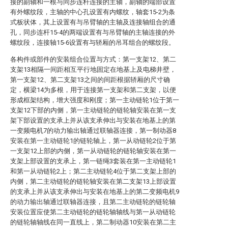
接的副轴和一根与同步连杆连接的主轴，副轴的端部设置
有外螺纹段，主轴的中心孔设置有内螺纹，轴套15-2为条
式板状体，其上设置有与吊臂轴的主轴及连接轴组合的通
孔，同步连杆15-4的两端设置有与吊臂轴的主轴连接的外
螺纹段，连接轴15-6设置有与轿厢的吊耳组合的螺纹段。
各构件或部件的安装组合位置与方式：第一支架12、第二
支架13相隔一间距相互平行地固定在地基上及电梯井壁，
第一支架12、第二支架13之间的间距根据轿厢的尺寸确
定，横梁14为多根，用于连接第一支架和第二支架，以便
形成框架结构，增大强度和刚度；第一主动链轮1位于第一
支架12下部的内侧，第一主动链轮的链轮轴安装在第一支
架下部设置的支承上并从该支承伸出与安装在地基上的第
一变频电机7的动力输出轴通过联轴器连接，第一制动器8
安装在第一主动链轮1的链轮轴上，第一从动链轮2位于第
一支架12上部的内侧，第一从动链轮的链轮轴安装在第一
支架上部设置的支承上，第一链绳3套装在第一主动链轮1
和第一从动链轮2上；第二主动链轮4位于第二支架上部的
内侧，第二主动链轮的链轮轴安装在第二支架13上部设置
的支承上并从该支承伸出与安装在地基上的第二变频电机9
的动力输出轴通过联轴器连接，且第二主动链轮的链轮轴
安装位置应使第二主动链轮的链轮轴轴线与第一从动链轮
的链轮轴轴线在同一直线上，第二制动器10安装在第二主