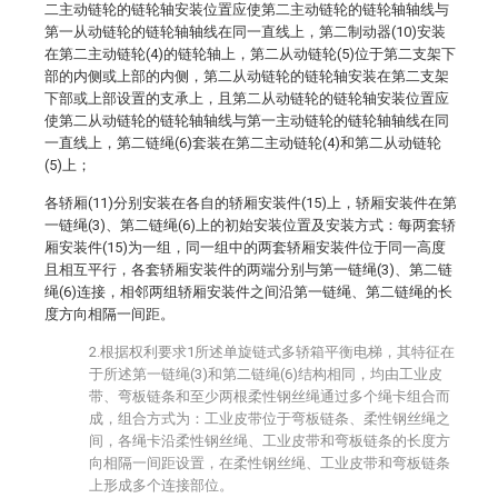
二主动链轮的链轮轴安装位置应使第二主动链轮的链轮轴轴线与
第一从动链轮的链轮轴轴线在同一直线上，第二制动器(10)安装
在第二主动链轮(4)的链轮轴上，第二从动链轮(5)位于第二支架下
部的内侧或上部的内侧，第二从动链轮的链轮轴安装在第二支架
下部或上部设置的支承上，且第二从动链轮的链轮轴安装位置应
使第二从动链轮的链轮轴轴线与第一主动链轮的链轮轴轴线在同
一直线上，第二链绳(6)套装在第二主动链轮(4)和第二从动链轮
(5)上；
各轿厢(11)分别安装在各自的轿厢安装件(15)上，轿厢安装件在第
一链绳(3)、第二链绳(6)上的初始安装位置及安装方式：每两套轿
厢安装件(15)为一组，同一组中的两套轿厢安装件位于同一高度
且相互平行，各套轿厢安装件的两端分别与第一链绳(3)、第二链
绳(6)连接，相邻两组轿厢安装件之间沿第一链绳、第二链绳的长
度方向相隔一间距。
2.根据权利要求1所述单旋链式多轿箱平衡电梯，其特征在
于所述第一链绳(3)和第二链绳(6)结构相同，均由工业皮
带、弯板链条和至少两根柔性钢丝绳通过多个绳卡组合而
成，组合方式为：工业皮带位于弯板链条、柔性钢丝绳之
间，各绳卡沿柔性钢丝绳、工业皮带和弯板链条的长度方
向相隔一间距设置，在柔性钢丝绳、工业皮带和弯板链条
上形成多个连接部位。