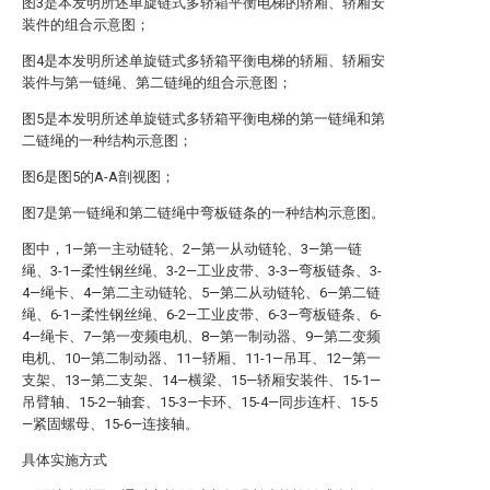
图3是本发明所述单旋链式多轿箱平衡电梯的轿厢、轿厢安
装件的组合示意图；
图4是本发明所述单旋链式多轿箱平衡电梯的轿厢、轿厢安
装件与第一链绳、第二链绳的组合示意图；
图5是本发明所述单旋链式多轿箱平衡电梯的第一链绳和第
二链绳的一种结构示意图；
图6是图5的A-A剖视图；
图7是第一链绳和第二链绳中弯板链条的一种结构示意图。
图中，1—第一主动链轮、2—第一从动链轮、3—第一链
绳、3-1—柔性钢丝绳、3-2—工业皮带、3-3—弯板链条、3-
4—绳卡、4—第二主动链轮、5—第二从动链轮、6—第二链
绳、6-1—柔性钢丝绳、6-2—工业皮带、6-3—弯板链条、6-
4—绳卡、7—第一变频电机、8—第一制动器、9—第二变频
电机、10—第二制动器、11—轿厢、11-1—吊耳、12—第一
支架、13—第二支架、14—横梁、15—轿厢安装件、15-1—
吊臂轴、15-2—轴套、15-3—卡环、15-4—同步连杆、15-5
—紧固螺母、15-6—连接轴。
具体实施方式