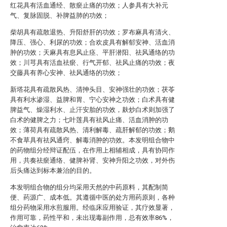
红花具有活血通经、散瘀止痛的功效；人参具有大补元
气、复脉固脱、补脾益肺的功效；
柴胡具有疏散退热、升阳舒肝的功效；罗布麻具有清火、
降压、强心、利尿的功效；合欢皮具有解郁安神、活血消
肿的功效；天麻具有息风止痉、平肝潜阳、祛风通络的功
效；川芎具有活血祛瘀、行气开郁、祛风止痛的功效；夜
交藤具有养心安神、祛风通络的功效；
新塔花具有疏散风热、清抻头目、安神强壮的功效；茯苓
具有利水渗湿、益脾和胃、宁心安神之功效；白术具有健
脾益气、燥湿利水、止汗安胎的功效，麸炒白术则加强了
白术的健脾之力；七叶莲具有祛风止痛、活血消肿的功
效；薄荷具有疏散风热、清利解毒、疏肝解郁的功效；鹅
不食草具有祛风通窍、解毒消肿的功效。本发明组合物中
的药物组分经辩证配伍，在作用上相辅相成，具有协同作
用，共奏祛瘀通络、健脾补肾、安神升阳之功效，对外伤
后头痛达到标本兼治的目的。
本发明组合物的组分均采用天然的中药原料，其配制简
便、药源广、成本低。其遵循中医的处方用药原则，各种
组分药物采用水煎服用。经临床应用验证，其疗效显著，
作用可靠，药性平和，未出现毒副作用，总有效率86%，