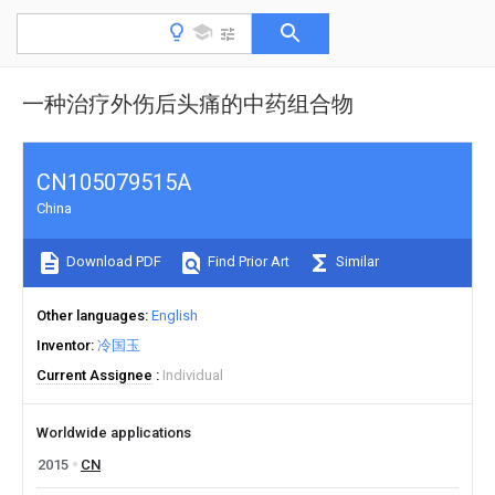
一种治疗外伤后头痛的中药组合物
CN105079515A
China
Download PDF
Find Prior Art
Similar
Other languages
English
Inventor
冷国玉
Current Assignee
Individual
Worldwide applications
2015
CN