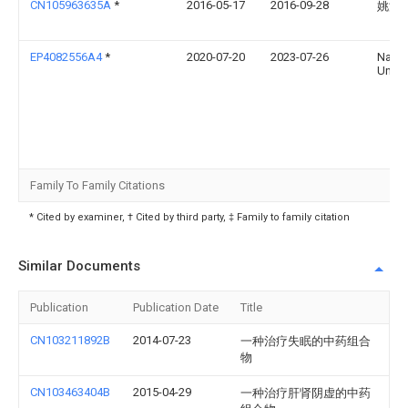
CN105963635A
*
2016-05-17
2016-09-28
姚洪
EP4082556A4
*
2020-07-20
2023-07-26
Nant
Univer
Family To Family Citations
* Cited by examiner, † Cited by third party, ‡ Family to family citation
Similar Documents
Publication
Publication Date
Title
CN103211892B
2014-07-23
一种治疗失眠的中药组合
物
CN103463404B
2015-04-29
一种治疗肝肾阴虚的中药