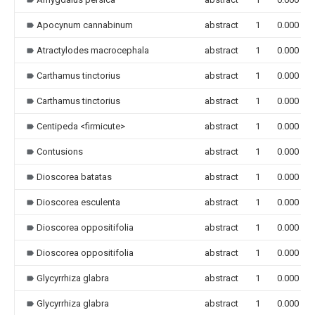
Apocynum cannabinum
abstract
1
0.000
Atractylodes macrocephala
abstract
1
0.000
Carthamus tinctorius
abstract
1
0.000
Carthamus tinctorius
abstract
1
0.000
Centipeda <firmicute>
abstract
1
0.000
Contusions
abstract
1
0.000
Dioscorea batatas
abstract
1
0.000
Dioscorea esculenta
abstract
1
0.000
Dioscorea oppositifolia
abstract
1
0.000
Dioscorea oppositifolia
abstract
1
0.000
Glycyrrhiza glabra
abstract
1
0.000
Glycyrrhiza glabra
abstract
1
0.000