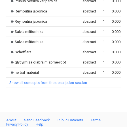
Prunus persica var persica
abstract
1
0.000
Reynoutria japonica
abstract
1
0.000
Reynoutria japonica
abstract
1
0.000
Salvia miltiorrhiza
abstract
1
0.000
Salvia miltiorrhiza
abstract
1
0.000
Schefflera
abstract
1
0.000
glycyrrhiza glabra rhizome/root
abstract
1
0.000
herbal material
abstract
1
0.000
Show all concepts from the description section
About
Send Feedback
Public Datasets
Terms
Privacy Policy
Help