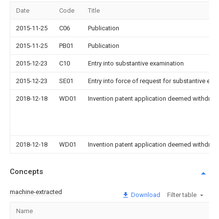
Date
Code
Title
2015-11-25
C06
Publication
2015-11-25
PB01
Publication
2015-12-23
C10
Entry into substantive examination
2015-12-23
SE01
Entry into force of request for substantive exa
2018-12-18
WD01
Invention patent application deemed withdrawn
2018-12-18
WD01
Invention patent application deemed withdrawn
Concepts
machine-extracted
Download
Filter table
Name