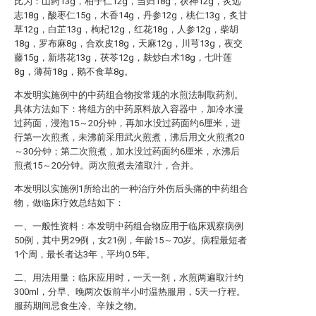
比为：山药13g，柏子仁12g，当归18g，茯神12g，炙远
志18g，酸枣仁15g，木香14g，丹参12g，桃仁13g，炙甘
草12g，白芷13g，枸杞12g，红花18g，人参12g，柴胡
18g，罗布麻8g，合欢皮18g，天麻12g，川芎13g，夜交
藤15g，新塔花13g，茯苓12g，麸炒白术18g，七叶莲
8g，薄荷18g，鹅不食草8g。
本发明实施例中的中药组合物按常规的水煎法制取药剂。
具体方法如下：将组方的中药原料放入容器中，加冷水漫
过药面，浸泡15～20分钟，再加水没过药面约6厘米，进
行第一次煎煮，未沸前采用武火煎煮，沸后用文火煎煮20
～30分钟；第二次煎煮，加水没过药面约6厘米，水沸后
煎煮15～20分钟。两次煎煮去渣取汁，合并。
本发明以实施例1所给出的一种治疗外伤后头痛的中药组合
物，做临床疗效总结如下：
一、一般性资料：本发明中药组合物应用于临床观察病例
50例，其中男29例，女21例，年龄15～70岁。病程最短者
1个周，最长者达3年，平均0.5年。
二、用法用量：临床应用时，一天一剂，水煎两遍取汁约
300ml，分早、晚两次饭前半小时温热服用，5天一疗程。
服药期间忌食生冷、辛辣之物。