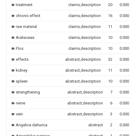
treatment
claims,description
20
0.000
chronic effect
claims,description
16
0.000
raw material
claims,description
11
0.000
Araliaceae
claims,description
10
0.000
Flos
claims,description
10
0.000
effects
abstract,description
32
0.000
kidney
abstract,description
11
0.000
spleen
abstract,description
10
0.000
strengthening
abstract,description
7
0.000
nerve
abstract,description
6
0.000
vein
abstract,description
3
0.000
Angelica dahurica
abstract
2
0.000
Amygdalus persica
abstract
1
0.000