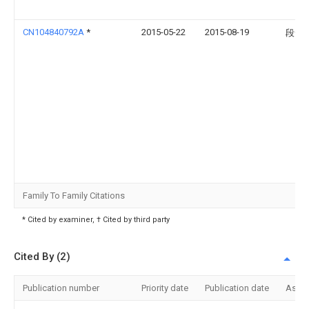
CN104840792A
*
2015-05-22
2015-08-19
段云
Family To Family Citations
* Cited by examiner, † Cited by third party
Cited By (2)
Publication number
Priority date
Publication date
Assi