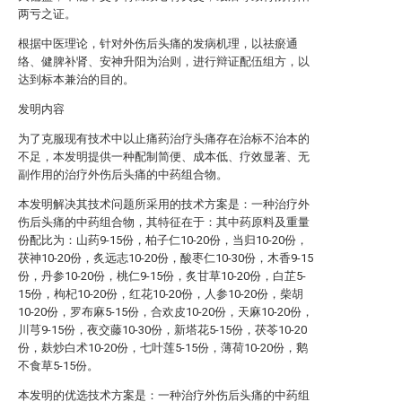
两亏之证。
根据中医理论，针对外伤后头痛的发病机理，以祛瘀通
络、健脾补肾、安神升阳为治则，进行辩证配伍组方，以
达到标本兼治的目的。
发明内容
为了克服现有技术中以止痛药治疗头痛存在治标不治本的
不足，本发明提供一种配制简便、成本低、疗效显著、无
副作用的治疗外伤后头痛的中药组合物。
本发明解决其技术问题所采用的技术方案是：一种治疗外
伤后头痛的中药组合物，其特征在于：其中药原料及重量
份配比为：山药9-15份，柏子仁10-20份，当归10-20份，
茯神10-20份，炙远志10-20份，酸枣仁10-30份，木香9-15
份，丹参10-20份，桃仁9-15份，炙甘草10-20份，白芷5-
15份，枸杞10-20份，红花10-20份，人参10-20份，柴胡
10-20份，罗布麻5-15份，合欢皮10-20份，天麻10-20份，
川芎9-15份，夜交藤10-30份，新塔花5-15份，茯苓10-20
份，麸炒白术10-20份，七叶莲5-15份，薄荷10-20份，鹅
不食草5-15份。
本发明的优选技术方案是：一种治疗外伤后头痛的中药组