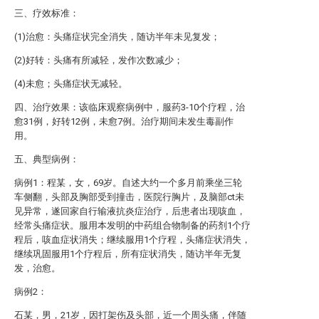
三、疗效标准：
(1)治愈：头痛症状完全消失，随访半年未见复发；
(2)好转：头痛有所减轻，发作次数减少；
(4)未愈；头痛症状无减轻。
四、治疗效果：该临床观察病例中，服药3-10个疗程，治
愈31例，好转12例，未愈7例。治疗期间未发生毒副作
用。
五、典型病例：
病例1：程某，女，69岁。自述大约一个多月前乘坐三轮
车侧翻，头部及胸部受到撞击，医院行胸片，及脑部ct未
见异常，遂回家自行输液抗炎症治疗，后患者出现咳血，
经常头痛症状。服用本发明的中药组合物制备的药剂1个疗
程后，咳血症状消失；继续服用1个疗程，头痛症状消失，
继续巩固服用1个疗程后，所有症状消失，随访半年无复
发，治愈。
病例2：
石某，男，21岁，因打架伤及头部，近一个周头痛，伴随