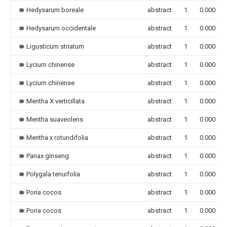
Hedysarum boreale
abstract
1
0.000
Hedysarum occidentale
abstract
1
0.000
Ligusticum striatum
abstract
1
0.000
Lycium chinense
abstract
1
0.000
Lycium chinense
abstract
1
0.000
Mentha X verticillata
abstract
1
0.000
Mentha suaveolens
abstract
1
0.000
Mentha x rotundifolia
abstract
1
0.000
Panax ginseng
abstract
1
0.000
Polygala tenuifolia
abstract
1
0.000
Poria cocos
abstract
1
0.000
Poria cocos
abstract
1
0.000