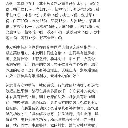
合物，其特征在于：其中药原料及重量份配比为：山药12
份，柏子仁15份，当归15份，茯神15份，炙远志15份，酸
枣仁20份，木香12份，丹参15份，桃仁12份，炙甘草15
份，白芷10份，枸杞15份，红花15份，人参15份，柴胡15
份，罗布麻10份，合欢皮15份，天麻15份，川芎12份，夜
交藤20份，新塔花10份，茯苓15份，麸炒白术15份，七叶
莲10份，薄荷15份，鹅不食草10份。
本发明中药组合物是在传统中医理论和临床经验指导下，
精选药物组方。本发明中药组合物中：山药具有健脾补
肺、益胃补肾、固肾益精、聪耳明目、助五脏、强筋骨、
长志安神、延年益寿的功效；柏子仁具有养心安神、滋阴
养血的功效；当归具有补血活血、调经止痛、润肠通便的
功效；茯神具有渗湿利水、安神宁心的功效；
远志具有安神益智、祛痰镇惊、行气散郁的功效，炙远志
较远志性平和；酸枣仁具有养肝敛汗、宁心安神的功效；
木香具有行气止痛、调中导滞的功效；丹参具有活血调
经、祛瘀消痈、清心除烦、养血安神的功效；桃仁具有活
血祛瘀、润肠通便的功效；炙甘草具有补脾和胃、益气复
脉的功效；白芷具有解表散寒、祛风通窍、活血止痛、燥
湿止带、消肿排脓的功效；枸杞具有滋补肝肾、养肝明
目、扶正固本、生精补髓、滋阴补肾、益气安神的功效；