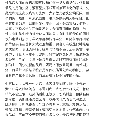
外伤后头痛的临床表现可以和任何一类头痛类似，但是最
常见的是偏头痛，紧张型头痛或两者兼而有之的形式，先
兆性和无先兆头痛均可见到，大多数患者头痛均局限于整
个的头，颈部，可累及面部，绝大多数头痛为持续性，但
是其疼痛强度可以随时发生变化，因为头部震动，俯身，
举重，下坠和受到声光刺激时，头痛有加重的趋势，另
外，有时集中精力都会使头痛加重，有时头部受伤的同时
颈部也受到损伤，导致颈部和枕部疼痛，可随着颈部活动
而导致头痛范围扩大或程度加重。患者可有明显的神经症
素质倾向，表现为头痛，眩晕与情绪不稳，还有头昏，易
疲劳，注意力不集中，易怒，对声光刺激过度，敏感失眠
多梦等。目前，临床上治疗头痛大多以西药镇痛剂喝镇静
剂为主，偶尔短暂的头痛，西药止痛效果明显，若长期头
痛，西药带来的结果往往是身体机能退化和药物抵抗，会
使身体产生不良反应，而且存在治标不治本的不足。
中医认为，头部外伤之后，或因外受惊吓，脑中中气走
泄；或导致脉络闭塞，不通则痛；或伤后气机失调，肾虚
精气不能上输；或外伤后出血较多，伤精耗血，使阴精更
加亏损，头部经络失去营养；或外伤日久表现气滞血疲，
脉络疲阻，耗气伤血，导致心脾两虚；或滥用攻破之品，
致伤阴耗精，精髓受损；或病变日久不愈，心气虚弱，心
火偏盛，不能下交于肾而致心肾失交，最后导致肾阴肾阳