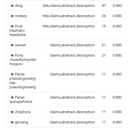
drug
title,claims,abstract,description
47
0.000
mixture
title,claims,abstract,description
26
0.000
Post-
title,claims,abstract,description
19
0.000
traumatic
headache
semen
claims,abstract,description
31
0.000
Poria
claims,abstract,description
21
0.000
<basidiomycete
fungus>
Panax
claims,abstract,description
11
0.000
pseudoginseng
ssp.
pseudoginseng
Panax
claims,abstract,description
11
0.000
quinquefolius
Ziziphora
claims,abstract,description
11
0.000
ginseng
claims,abstract,description
11
0.000