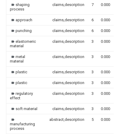
shaping
claims,description
7
0.000
process
approach
claims,description
6
0.000
punching
claims,description
6
0.000
elastomeric
claims,description
3
0.000
material
metal
claims,description
3
0.000
material
plastic
claims,description
3
0.000
plastic
claims,description
3
0.000
regulatory
claims,description
3
0.000
effect
soft material
claims,description
3
0.000
abstract,description
5
0.000
manufacturing
process