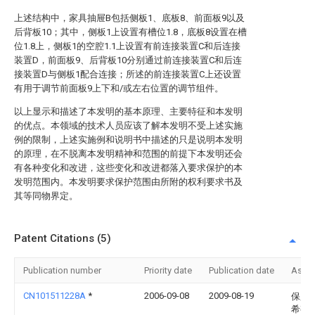
上述结构中，家具抽屉B包括侧板1、底板8、前面板9以及
后背板10；其中，侧板1上设置有槽位1.8，底板8设置在槽
位1.8上，侧板1的空腔1.1上设置有前连接装置C和后连接
装置D，前面板9、后背板10分别通过前连接装置C和后连
接装置D与侧板1配合连接；所述的前连接装置C上还设置
有用于调节前面板9上下和/或左右位置的调节组件。
以上显示和描述了本发明的基本原理、主要特征和本发明
的优点。本领域的技术人员应该了解本发明不受上述实施
例的限制，上述实施例和说明书中描述的只是说明本发明
的原理，在不脱离本发明精神和范围的前提下本发明还会
有各种变化和改进，这些变化和改进都落入要求保护的本
发明范围内。本发明要求保护范围由所附的权利要求书及
其等同物界定。
Patent Citations (5)
Publication number
Priority date
Publication date
Assi
CN101511228A
*
2006-09-08
2009-08-19
保罗
希有