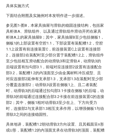
具体实施方式
下面结合附图及实施例对本发明作进一步描述。
参见图1-图8，本家具抽屉与滑轨的稳固连接结构，包括家
具柜体A、滑轨组件、以及通过滑轨组件滑动开闭在家具
柜体A上的家具抽屉B；其中，家具抽屉B至少包括侧板1，
侧板1的上部设置有空腔1.1，下部设置有装配槽1.2，空腔
1.1上设置有前连接装置C，前连接装置C上设置有连接部
2，连接部2在装配时至少部分置于装配槽1.2上，滑轨组件
至少包括相互滑动配合的动滑轨3和定滑轨4，动滑轨3的
后端设置有扣勾部3.1，前端对应连接部2设置有连接配合
部3.2，装配槽1.2的内顶面至少由金属材料冲压成型、且
对应连接部2延伸有支承部1.3，支承部1.3在装配时至少部
分覆盖连接部2；动滑轨3设置在侧板1上、且二者装配
时，动滑轨3的后端通过扣勾部3.1卡接在侧板1的后端，动
滑轨3的前端通过连接配合部3.2卡接在前连接装置C的连接
部2；其中，侧板1相对动滑轨3至少在上、下方向受力
时，连接部2与支承部1.3相互支承作用，以增强侧板1与动
滑轨3之间的连接稳固性。
具体地讲，装配槽1.2朝动滑轨3方向设置、且其截面呈n形
或U形，装配槽1.2的内顶面支承在动滑轨3的顶面，装配槽