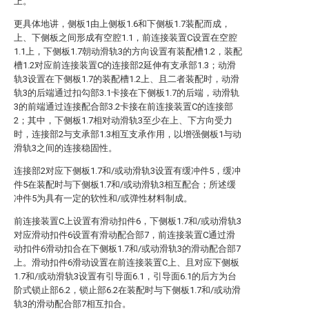
上。
更具体地讲，侧板1由上侧板1.6和下侧板1.7装配而成，
上、下侧板之间形成有空腔1.1，前连接装置C设置在空腔
1.1上，下侧板1.7朝动滑轨3的方向设置有装配槽1.2，装配
槽1.2对应前连接装置C的连接部2延伸有支承部1.3；动滑
轨3设置在下侧板1.7的装配槽1.2上、且二者装配时，动滑
轨3的后端通过扣勾部3.1卡接在下侧板1.7的后端，动滑轨
3的前端通过连接配合部3.2卡接在前连接装置C的连接部
2；其中，下侧板1.7相对动滑轨3至少在上、下方向受力
时，连接部2与支承部1.3相互支承作用，以增强侧板1与动
滑轨3之间的连接稳固性。
连接部2对应下侧板1.7和/或动滑轨3设置有缓冲件5，缓冲
件5在装配时与下侧板1.7和/或动滑轨3相互配合；所述缓
冲件5为具有一定的软性和/或弹性材料制成。
前连接装置C上设置有滑动扣件6，下侧板1.7和/或动滑轨3
对应滑动扣件6设置有滑动配合部7，前连接装置C通过滑
动扣件6滑动扣合在下侧板1.7和/或动滑轨3的滑动配合部7
上。滑动扣件6滑动设置在前连接装置C上、且对应下侧板
1.7和/或动滑轨3设置有引导面6.1，引导面6.1的后方为台
阶式锁止部6.2，锁止部6.2在装配时与下侧板1.7和/或动滑
轨3的滑动配合部7相互扣合。