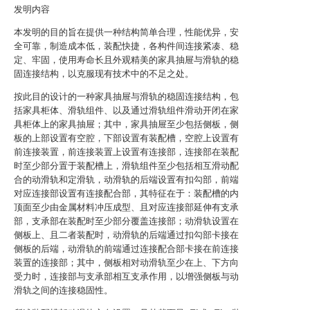
发明内容
本发明的目的旨在提供一种结构简单合理，性能优异，安
全可靠，制造成本低，装配快捷，各构件间连接紧凑、稳
定、牢固，使用寿命长且外观精美的家具抽屉与滑轨的稳
固连接结构，以克服现有技术中的不足之处。
按此目的设计的一种家具抽屉与滑轨的稳固连接结构，包
括家具柜体、滑轨组件、以及通过滑轨组件滑动开闭在家
具柜体上的家具抽屉；其中，家具抽屉至少包括侧板，侧
板的上部设置有空腔，下部设置有装配槽，空腔上设置有
前连接装置，前连接装置上设置有连接部，连接部在装配
时至少部分置于装配槽上，滑轨组件至少包括相互滑动配
合的动滑轨和定滑轨，动滑轨的后端设置有扣勾部，前端
对应连接部设置有连接配合部，其特征在于：装配槽的内
顶面至少由金属材料冲压成型、且对应连接部延伸有支承
部，支承部在装配时至少部分覆盖连接部；动滑轨设置在
侧板上、且二者装配时，动滑轨的后端通过扣勾部卡接在
侧板的后端，动滑轨的前端通过连接配合部卡接在前连接
装置的连接部；其中，侧板相对动滑轨至少在上、下方向
受力时，连接部与支承部相互支承作用，以增强侧板与动
滑轨之间的连接稳固性。