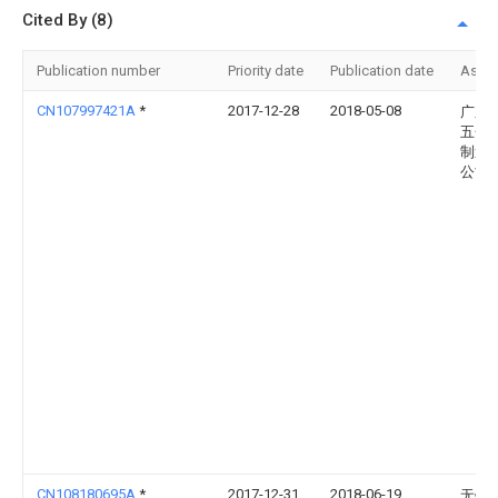
Cited By (8)
Publication number
Priority date
Publication date
Assi
CN107997421A
*
2017-12-28
2018-05-08
广东
五金
制造
公司
CN108180695A
*
2017-12-31
2018-06-19
无锡