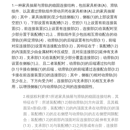
1.一种家具抽屉与滑轨的稳固连接结构，包括家具柜体(A)、滑轨
组件、以及通过滑轨组件滑动开闭在家具柜体(A)上的家具抽屉
(B)；其中，家具抽屉(B)至少包括侧板(1)，侧板(1)的上部设置有
空腔(1.1)，下部设置有装配槽(1.2)，空腔(1.1)上设置有前连接装
置(C)，前连接装置(C)上设置有连接部(2)，连接部(2)在装配时至
少部分置于装配槽(1.2)上，滑轨组件至少包括相互滑动配合的动
滑轨(3)和定滑轨(4)，动滑轨(3)的后端设置有扣勾部(3.1)，前端
对应连接部(2)设置有连接配合部(3.2)，其特征在于：装配槽(1.2)
的内顶面至少由金属材料冲压成型、且对应连接部(2)延伸有支承
部(1.3)，支承部(1.3)在装配时至少部分覆盖连接部(2)；动滑轨(3)
设置在侧板(1)上、且二者装配时，动滑轨(3)的后端通过扣勾部
(3.1)卡接在侧板(1)的后端，动滑轨(3)的前端通过连接配合部(3.2)
卡接在前连接装置(C)的连接部(2)；其中，侧板(1)相对动滑轨(3)
至少在上、下方向受力时，连接部(2)与支承部(1.3)相互支承作
用，以增强侧板(1)与动滑轨(3)之间的连接稳固性。
2.根据权利要求1所述家具抽屉与滑轨的稳固连接结构，其
特征在于：所述装配槽(1.2)朝动滑轨(3)方向设置、且其截
面呈n形或U形，装配槽(1.2)的内顶面支承在动滑轨(3)的顶
面，装配槽(1.2)的左右侧壁与动滑轨(3)的左右侧壁间隙配
合；装配槽(1.2)的前部内顶面对应连接部(2)延伸有支承部
(1.3)，支承部(1.3)与装配槽(1.2)之间形成有台阶，连接部