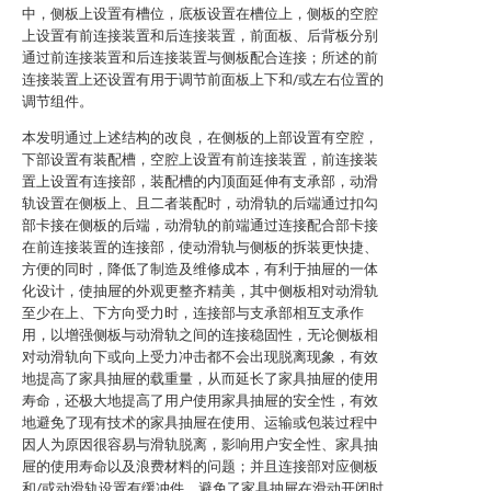
中，侧板上设置有槽位，底板设置在槽位上，侧板的空腔
上设置有前连接装置和后连接装置，前面板、后背板分别
通过前连接装置和后连接装置与侧板配合连接；所述的前
连接装置上还设置有用于调节前面板上下和/或左右位置的
调节组件。
本发明通过上述结构的改良，在侧板的上部设置有空腔，
下部设置有装配槽，空腔上设置有前连接装置，前连接装
置上设置有连接部，装配槽的内顶面延伸有支承部，动滑
轨设置在侧板上、且二者装配时，动滑轨的后端通过扣勾
部卡接在侧板的后端，动滑轨的前端通过连接配合部卡接
在前连接装置的连接部，使动滑轨与侧板的拆装更快捷、
方便的同时，降低了制造及维修成本，有利于抽屉的一体
化设计，使抽屉的外观更整齐精美，其中侧板相对动滑轨
至少在上、下方向受力时，连接部与支承部相互支承作
用，以增强侧板与动滑轨之间的连接稳固性，无论侧板相
对动滑轨向下或向上受力冲击都不会出现脱离现象，有效
地提高了家具抽屉的载重量，从而延长了家具抽屉的使用
寿命，还极大地提高了用户使用家具抽屉的安全性，有效
地避免了现有技术的家具抽屉在使用、运输或包装过程中
因人为原因很容易与滑轨脱离，影响用户安全性、家具抽
屉的使用寿命以及浪费材料的问题；并且连接部对应侧板
和/或动滑轨设置有缓冲件，避免了家具抽屉在滑动开闭时