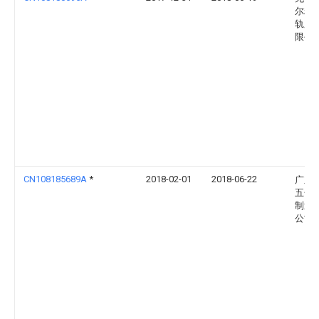
尔精
轨股
限公
CN108185689A
*
2018-02-01
2018-06-22
广东
五金
制造
公司