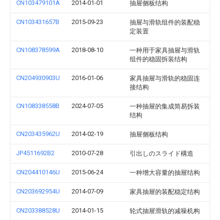
CN103479101A
2014-01-01
抽屉侧板结构
CN103431657B
2015-09-23
抽屉与滑轨组件的装配稳
定装置
CN108378599A
2018-08-10
一种用于家具抽屉与滑轨
组件的稳固拆装结构
CN204930903U
2016-01-06
家具抽屉与滑轨的稳固连
接结构
CN108338558B
2024-07-05
一种抽屉的集成简易拆装
结构
CN203435962U
2014-02-19
抽屉侧板结构
JP4511692B2
2010-07-28
引出しのスライド構造
CN204410146U
2015-06-24
一种增大容量的抽屉结构
CN203692954U
2014-07-09
家具抽屉的装配稳定结构
CN203388528U
2014-01-15
轮式抽屉滑轨的减噪机构