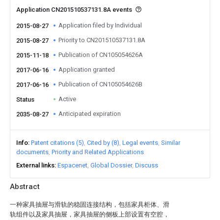
Application CN201510537131.8A events
Application filed by Individual
2015-08-27
Priority to CN201510537131.8A
2015-08-27
Publication of CN105054626A
2015-11-18
Application granted
2017-06-16
Publication of CN105054626B
2017-06-16
Active
Status
Anticipated expiration
2035-08-27
Info
Patent citations (5)
Cited by (8)
Legal events
Similar
documents
Priority and Related Applications
External links
Espacenet
Global Dossier
Discuss
Abstract
一种家具抽屉与滑轨的稳固连接结构，包括家具柜体、滑
轨组件以及家具抽屉，家具抽屉的侧板上部设置有空腔，