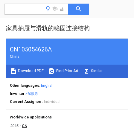
家具抽屉与滑轨的稳固连接结构
CN105054626A
China
Download PDF
Find Prior Art
Similar
Other languages
English
Inventor
伍志勇
Current Assignee
Individual
Worldwide applications
2015
CN