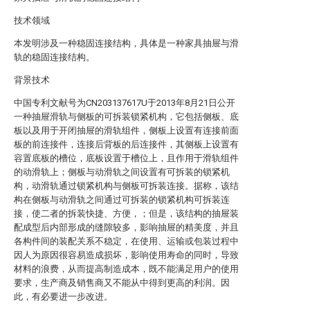
技术领域
本发明涉及一种稳固连接结构，具体是一种家具抽屉与滑
轨的稳固连接结构。
背景技术
中国专利文献号为CN203137617U于2013年8月21日公开
一种抽屉滑轨与侧板的可拆装锁紧机构，它包括侧板、底
板以及用于开闭抽屉的滑轨组件，侧板上设置有连接前面
板的前连接件，连接后背板的后连接件，其侧板上设置有
容置底板的槽位，底板设置于槽位上，且作用于滑轨组件
的动滑轨上；侧板与动滑轨之间设置有可拆装的锁紧机
构，动滑轨通过锁紧机构与侧板可拆装连接。据称，该结
构在侧板与动滑轨之间通过可拆装的锁紧机构可拆装连
接，使二者的拆装快捷、方便，；但是，该结构的抽屉装
配成型后内部形成的缝隙较多，影响抽屉的精美度，并且
各构件间的装配关系不稳定，在使用、运输或包装过程中
因人为原因很容易造成损坏，影响使用寿命的同时，导致
材料的浪费，从而提高制造成本，既不能满足用户的使用
要求，生产商及销售商又不能从中得到更高的利润。因
此，有必要进一步改进。