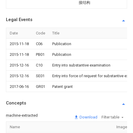
接结构
Legal Events
Date
Code
Title
2015-11-18
C06
Publication
2015-11-18
PB01
Publication
2015-12-16
C10
Entry into substantive examination
2015-12-16
SE01
Entry into force of request for substantive exa
2017-06-16
GR01
Patent grant
Concepts
machine-extracted
Download
Filter table
Name
Image