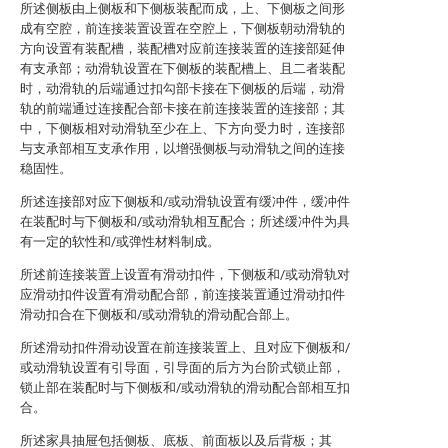
所述侧板由上侧板和下侧板装配而成，上、下侧板之间形
成有空腔，前连接装置设置在空腔上，下侧板朝动滑轨的
方向设置有装配槽，装配槽对应前连接装置的连接部延伸
有支承部；动滑轨设置在下侧板的装配槽上、且二者装配
时，动滑轨的后端通过扣勾部卡接在下侧板的后端，动滑
轨的前端通过连接配合部卡接在前连接装置的连接部；其
中，下侧板相对动滑轨至少在上、下方向受力时，连接部
与支承部相互支承作用，以增强侧板与动滑轨之间的连接
稳固性。
所述连接部对应下侧板和/或动滑轨设置有缓冲件，缓冲件
在装配时与下侧板和/或动滑轨相互配合；所述缓冲件为具
有一定的软性和/或弹性材料制成。
所述前连接装置上设置有滑动扣件，下侧板和/或动滑轨对
应滑动扣件设置有滑动配合部，前连接装置通过滑动扣件
滑动扣合在下侧板和/或动滑轨的滑动配合部上。
所述滑动扣件滑动设置在前连接装置上、且对应下侧板和/
或动滑轨设置有引导面，引导面的后方为台阶式锁止部，
锁止部在装配时与下侧板和/或动滑轨的滑动配合部相互扣
合。
所述家具抽屉包括侧板、底板、前面板以及后背板；其