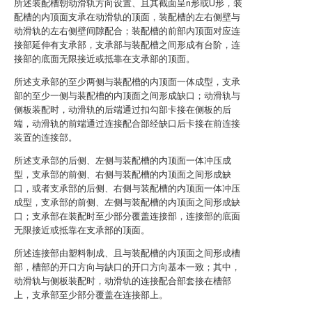
所述装配槽朝动滑轨方向设置、且其截面呈n形或U形，装
配槽的内顶面支承在动滑轨的顶面，装配槽的左右侧壁与
动滑轨的左右侧壁间隙配合；装配槽的前部内顶面对应连
接部延伸有支承部，支承部与装配槽之间形成有台阶，连
接部的底面无限接近或抵靠在支承部的顶面。
所述支承部的至少两侧与装配槽的内顶面一体成型，支承
部的至少一侧与装配槽的内顶面之间形成缺口；动滑轨与
侧板装配时，动滑轨的后端通过扣勾部卡接在侧板的后
端，动滑轨的前端通过连接配合部经缺口后卡接在前连接
装置的连接部。
所述支承部的后侧、左侧与装配槽的内顶面一体冲压成
型，支承部的前侧、右侧与装配槽的内顶面之间形成缺
口，或者支承部的后侧、右侧与装配槽的内顶面一体冲压
成型，支承部的前侧、左侧与装配槽的内顶面之间形成缺
口；支承部在装配时至少部分覆盖连接部，连接部的底面
无限接近或抵靠在支承部的顶面。
所述连接部由塑料制成、且与装配槽的内顶面之间形成槽
部，槽部的开口方向与缺口的开口方向基本一致；其中，
动滑轨与侧板装配时，动滑轨的连接配合部套接在槽部
上，支承部至少部分覆盖在连接部上。