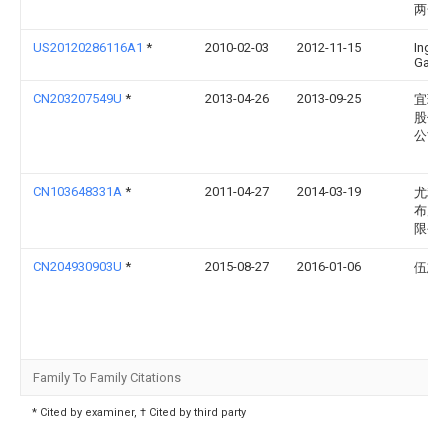
两合
US20120286116A1
*
2010-02-03
2012-11-15
Ingo
Gass
CN203207549U
*
2013-04-26
2013-09-25
宜玛
股份
公司
CN103648331A
*
2011-04-27
2014-03-19
尤利乌
布卢
限公
CN204930903U
*
2015-08-27
2016-01-06
伍志
Family To Family Citations
* Cited by examiner, † Cited by third party