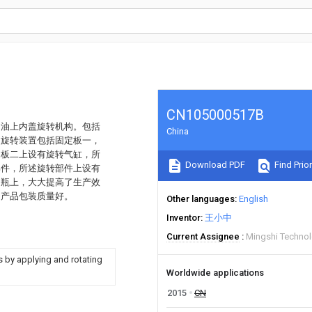
CN105000517B
甲油上内盖旋转机构。包括
China
述旋转装置包括固定板一，
定板二上设有旋转气缸，所
Download PDF
Find Prior
部件，所述旋转部件上设有
油瓶上，大大提高了生产效
；产品包装质量好。
Other languages
English
Inventor
王小中
Current Assignee
Mingshi Technol
ps by applying and rotating
Worldwide applications
2015
CN