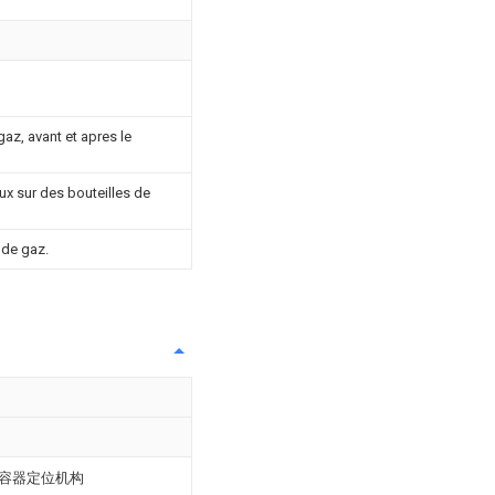
az, avant et apres le
x sur des bouteilles de
 de gaz.
容器定位机构