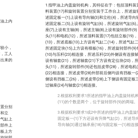
1.指甲油上内盖旋转机构，其特征在于：包括顶料装置
料装置(17)和旋转装置分别安装于工作台上，所述旋
述固定板一(1)上设有导向轴(3)和立柱(4)，所述导向
甲油上内
述固定板二(5)上设有旋转气缸(6)，所述旋转气缸(6
座(7)上设有主轴(8)，所述主轴(8)上设有旋转部件(
头(11)和电机(12)，所述顶料装置(17)包括立板(19
(13)，所述底板(13)上方设有气缸二(14)，所述气缸二
体较小，
所述固定块(15)上方设有模板(16)，所述旋转部件(9)
作，工人
(10)与压杆(23)相连接，所述压杆(23)外侧设有连接轴
装出来的
设有轴套(21)，所述轴套(21)下方设有定位块(20)，
头(11)，所述旋转部件(9)还包括皮带(28)，所述电机(
(22)相连接，所述皮带(28)外部前后侧均设有挡板一(2
侧设有挡板二(26)，所述皮带(28)上下侧设有固定板三(
过轴座(24)与轴套(21)相连接。
。
2.根据权利要求1所述的指甲油上内盖旋转机
(11)的个数是两个，位于旋转部件(9)的两端。
装置分别
3.根据权利要求1或2中所述的指甲油上内盖
轴和立
固定板一(1)下方还设有升降气缸(2)，所述导
转气缸上
导向轴(3)通过轴承座(18)与固定板一(1)相连
转部件上
底板上方
述旋转部