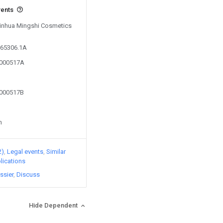
vents
 Jinhua Mingshi Cosmetics
365306.1A
5000517A
5000517B
n
2)
Legal events
Similar
lications
ssier
Discuss
Hide Dependent