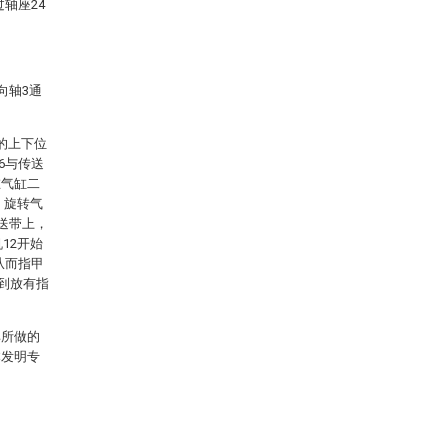
轴座24
向轴3通
的上下位
6与传送
在气缸二
，旋转气
送带上，
12开始
从而指甲
转到放有指
其所做的
本发明专