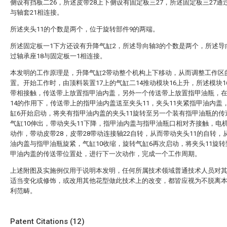
侧设有挡板二26，所述皮带28上下侧设有固定板三27，所述固定板三27通过
与轴套21相连接。
所述夹头11的个数是两个，位于旋转部件9的两端。
所述固定板一1下方还设有升降气缸2，所述导向轴3的个数是两个，所述导
过轴承座18与固定板一1相连接。
本发明的工作原理是，升降气缸2带动整个机构上下移动，从而调整工作区
置。开始工作时，由顶料装置17上的气缸二14推动模块16上升，所述模块1
带相接触，传送带上放置指甲油内盖，另外一个传送带上放置指甲油瓶，
14的作用下，传送带上的指甲油内盖送至夹头11，夹头11夹紧指甲油内盖
缸6开始启动，将夹有指甲油内盖的夹头11旋转至另一个装有指甲油瓶的传
气缸10伸出，带动夹头11下降，指甲油内盖与指甲油瓶口相对齐接触，电机
动作，带动皮带28，皮带28带动连接轴22自转，从而带动夹头11的自转，
油内盖与指甲油瓶旋紧，气缸10收缩，旋转气缸6再次启动，将夹头11旋
甲油内盖的传送带位置处，进行下一次动作，完成一个工作周期。
上述附图及实施例仅用于说明本发明，任何所属技术领域普通技术人员对
适当变化或修饰，或改用其他花型做此技术上的改变，都皆应视为不脱离
利范畴。
Patent Citations (12)