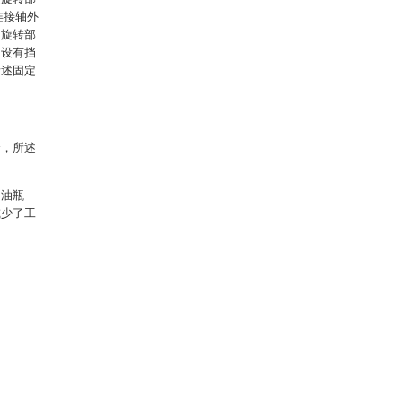
连接轴外
述旋转部
均设有挡
所述固定
个，所述
甲油瓶
减少了工