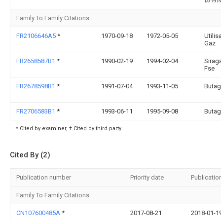
Family To Family Citations
FR2106646A5
*
1970-09-18
1972-05-05
Utilis
Gaz
FR2658587B1
*
1990-02-19
1994-02-04
Sirag
Fse
FR2678598B1
*
1991-07-04
1993-11-05
Buta
FR2706583B1
*
1993-06-11
1995-09-08
Buta
* Cited by examiner, † Cited by third party
Cited By (2)
Publication number
Priority date
Publicatio
Family To Family Citations
CN107600485A
*
2017-08-21
2018-01-1