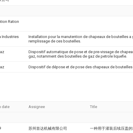
ation Ration
a Industries
Installation pour la manutention de chapeaux de bouteilles a g
remplissage de ces bouteilles.
gaz
Dispositif automatique de pose et de pre-vissage de chapeau
gaz, notamment des bouteilles de gaz de petrole liquefie.
gaz
Dispositif de dépose et de pose des chapeaux de bouteilles
n date
Assignee
Title
9
苏州首达机械有限公司
一种用于灌装后续压盖的