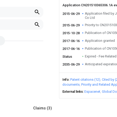
Application CN201510365306.1A e
Application filed by
2015-06-29
Co Ltd
Priority to CN201510
2015-06-29
Publication of CN10
2015-10-28
Application granted
2017-06-16
Publication of CN10
2017-06-16
Expired - Fee Related
Status
Anticipated expiratio
2035-06-29
Info
Patent citations (12)
Cited by (
documents
Priority and Related App
External links
Espacenet
Global Do
Claims
(3)