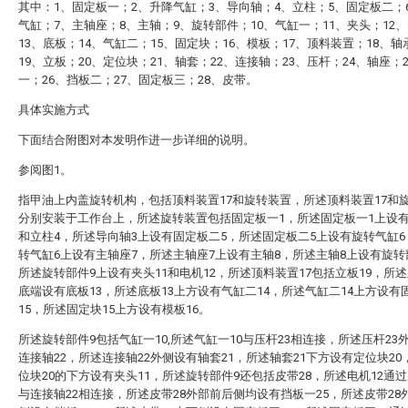
其中：1、固定板一；2、升降气缸；3、导向轴；4、立柱；5、固定板二；
气缸；7、主轴座；8、主轴；9、旋转部件；10、气缸一；11、夹头；12
13、底板；14、气缸二；15、固定块；16、模板；17、顶料装置；18、轴
19、立板；20、定位块；21、轴套；22、连接轴；23、压杆；24、轴座；
一；26、挡板二；27、固定板三；28、皮带。
具体实施方式
下面结合附图对本发明作进一步详细的说明。
参阅图1。
指甲油上内盖旋转机构，包括顶料装置17和旋转装置，所述顶料装置17和
分别安装于工作台上，所述旋转装置包括固定板一1，所述固定板一1上设有
和立柱4，所述导向轴3上设有固定板二5，所述固定板二5上设有旋转气缸
转气缸6上设有主轴座7，所述主轴座7上设有主轴8，所述主轴8上设有旋转
所述旋转部件9上设有夹头11和电机12，所述顶料装置17包括立板19，所述
底端设有底板13，所述底板13上方设有气缸二14，所述气缸二14上方设有
15，所述固定块15上方设有模板16。
所述旋转部件9包括气缸一10,所述气缸一10与压杆23相连接，所述压杆23
连接轴22，所述连接轴22外侧设有轴套21，所述轴套21下方设有定位块20
位块20的下方设有夹头11，所述旋转部件9还包括皮带28，所述电机12通过
与连接轴22相连接，所述皮带28外部前后侧均设有挡板一25，所述皮带28