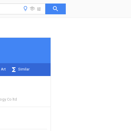
 Art
Similar
ogy Co ltd