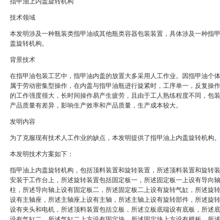
指甲油上内盖旋转机构
技术领域
本发明涉及一种瓶装类指甲油或其他瓶类容器包装装置，具体涉及一种指
盖旋转机构。
背景技术
在指甲油包装工艺中，指甲油内盖的放置大多采用人工作业。因指甲油个
属于劳动密集型操作，在内盖与指甲油瓶进行旋紧时，工序单一，反复操
的工作强度很大，长时间操作易产生疲劳，且由于工人熟练程度不同，包
产品质量有差异，影响生产效率和产品质量，生产成本较大。
发明内容
为了克服现有技术人工作业的缺点，本发明提供了指甲油上内盖旋转机构
本发明技术方案如下：
指甲油上内盖旋转机构，包括顶料装置和旋转装置，所述顶料装置和旋转
安装于工作台上，所述旋转装置包括固定板一，所述固定板一上设有导向
柱，所述导向轴上设有固定板二，所述固定板二上设有旋转气缸，所述旋
设有主轴座，所述主轴座上设有主轴，所述主轴上设有旋转部件，所述旋
设有夹头和电机，所述顶料装置包括立板，所述立板底端设有底板，所述
设有气缸二，所述气缸二上方设有固定块，所述固定块上方设有模板，所