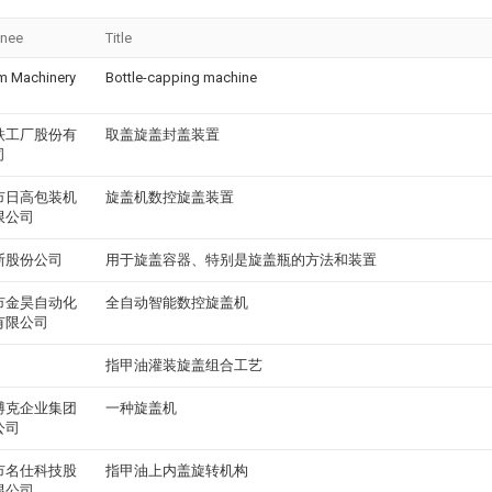
gnee
Title
m Machinery
Bottle-capping machine
铁工厂股份有
取盖旋盖封盖装置
司
市日高包装机
旋盖机数控旋盖装置
限公司
斯股份公司
用于旋盖容器、特别是旋盖瓶的方法和装置
市金昊自动化
全自动智能数控旋盖机
有限公司
指甲油灌装旋盖组合工艺
博克企业集团
一种旋盖机
公司
市名仕科技股
指甲油上内盖旋转机构
限公司