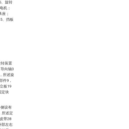
6、旋转
、电机；
承座；
25、挡板
旋转装置
导向轴3
6，所述旋
部件9，
立板19
固定块
外侧设有
，所述定
皮带28
外部左右