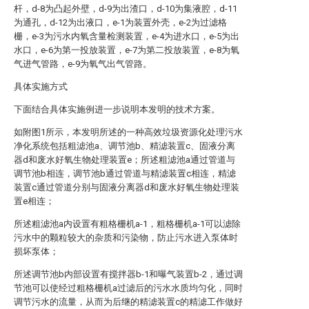
杆，d-8为凸起外壁，d-9为出渣口，d-10为集液腔，d-11
为通孔，d-12为出液口，e-1为装置外壳，e-2为过滤格
栅，e-3为污水内氧含量检测装置，e-4为进水口，e-5为出
水口，e-6为第一投放装置，e-7为第二投放装置，e-8为氧
气进气管路，e-9为氧气出气管路。
具体实施方式
下面结合具体实施例进一步说明本发明的技术方案。
如附图1所示，本发明所述的一种高效垃圾资源化处理污水
净化系统包括粗滤池a、调节池b、精滤装置c、固液分离
器d和废水好氧生物处理装置e；所述粗滤池a通过管道与
调节池b相连，调节池b通过管道与精滤装置c相连，精滤
装置c通过管道分别与固液分离器d和废水好氧生物处理装
置e相连；
所述粗滤池a内设置有粗格栅机a-1，粗格栅机a-1可以滤除
污水中的颗粒较大的杂质和污染物，防止污水进入泵体时
损坏泵体；
所述调节池b内部设置有搅拌器b-1和曝气装置b-2，通过调
节池可以使经过粗格栅机a过滤后的污水水质均匀化，同时
调节污水的流量，从而为后继的精滤装置c的精滤工作做好