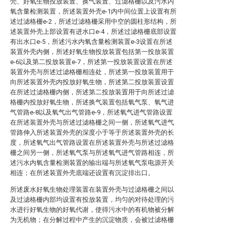
壳、好氧生物投放装置、换气装置、过滤格栅以及污水内
氧含量检测装置，所述装置外壳e-1内中间位置上设置有所
述过滤格栅e-2，所述过滤格栅采用中空的圆柱形结构，所
述装置外壳上部设置有进水口e-4，所述过滤格栅底部设置
有出水口e-5，所述污水内氧含量检测装置e-3设置在所述
装置外壳内侧，所述好氧生物投放装置包括第一投放装置
e-6以及第二投放装置e-7，所述第一投放装置设置在所述
装置外壳与所述过滤格栅相连处，所述第一投放装置用于
向所述装置外壳内投放好氧生物，所述第二投放装置设置
在所述过滤格栅内侧，所述第二投放装置用于向所述过滤
格栅内投放好氧生物，所述换气装置包括氧气泵、氧气进
气管路e-8以及氧气出气管路e-9，所述氧气进气管路设置
在所述装置外壳与所述过滤格栅之间一侧，所述氧气进气
管路伸入所述装置外壳的深度小于等于所述装置外壳的长
度，所述氧气出气管路设置在所述装置外壳与所述过滤格
栅之间另一侧，所述氧气泵与所述氧气进气管路相连，所
述污水内氧含量检测装置的输出端与所述氧气泵电源开关
相连；在所述装置外壳底端还设置有沉淀排出口。
所述废水好氧生物处理装置在装置外壳与过滤格栅之间以
及过滤格栅内部均设置有投放装置，均匀的对待处理的污
水进行好氧生物的好氧代谢，使得污水中的有机物被分解
为无机物；在分解过程中产生的沉淀物质，会被过滤格栅