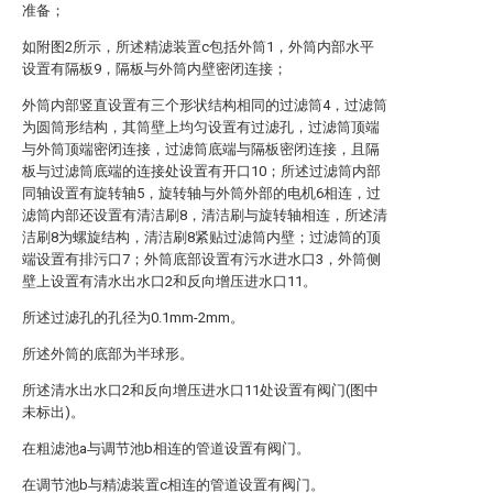
准备；
如附图2所示，所述精滤装置c包括外筒1，外筒内部水平
设置有隔板9，隔板与外筒内壁密闭连接；
外筒内部竖直设置有三个形状结构相同的过滤筒4，过滤筒
为圆筒形结构，其筒壁上均匀设置有过滤孔，过滤筒顶端
与外筒顶端密闭连接，过滤筒底端与隔板密闭连接，且隔
板与过滤筒底端的连接处设置有开口10；所述过滤筒内部
同轴设置有旋转轴5，旋转轴与外筒外部的电机6相连，过
滤筒内部还设置有清洁刷8，清洁刷与旋转轴相连，所述清
洁刷8为螺旋结构，清洁刷8紧贴过滤筒内壁；过滤筒的顶
端设置有排污口7；外筒底部设置有污水进水口3，外筒侧
壁上设置有清水出水口2和反向增压进水口11。
所述过滤孔的孔径为0.1mm-2mm。
所述外筒的底部为半球形。
所述清水出水口2和反向增压进水口11处设置有阀门(图中
未标出)。
在粗滤池a与调节池b相连的管道设置有阀门。
在调节池b与精滤装置c相连的管道设置有阀门。