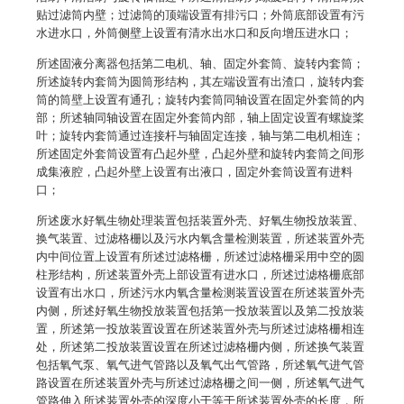
贴过滤筒内壁；过滤筒的顶端设置有排污口；外筒底部设置有污
水进水口，外筒侧壁上设置有清水出水口和反向增压进水口；
所述固液分离器包括第二电机、轴、固定外套筒、旋转内套筒；
所述旋转内套筒为圆筒形结构，其左端设置有出渣口，旋转内套
筒的筒壁上设置有通孔；旋转内套筒同轴设置在固定外套筒的内
部；所述轴同轴设置在固定外套筒内部，轴上固定设置有螺旋桨
叶；旋转内套筒通过连接杆与轴固定连接，轴与第二电机相连；
所述固定外套筒设置有凸起外壁，凸起外壁和旋转内套筒之间形
成集液腔，凸起外壁上设置有出液口，固定外套筒设置有进料
口；
所述废水好氧生物处理装置包括装置外壳、好氧生物投放装置、
换气装置、过滤格栅以及污水内氧含量检测装置，所述装置外壳
内中间位置上设置有所述过滤格栅，所述过滤格栅采用中空的圆
柱形结构，所述装置外壳上部设置有进水口，所述过滤格栅底部
设置有出水口，所述污水内氧含量检测装置设置在所述装置外壳
内侧，所述好氧生物投放装置包括第一投放装置以及第二投放装
置，所述第一投放装置设置在所述装置外壳与所述过滤格栅相连
处，所述第二投放装置设置在所述过滤格栅内侧，所述换气装置
包括氧气泵、氧气进气管路以及氧气出气管路，所述氧气进气管
路设置在所述装置外壳与所述过滤格栅之间一侧，所述氧气进气
管路伸入所述装置外壳的深度小于等于所述装置外壳的长度，所