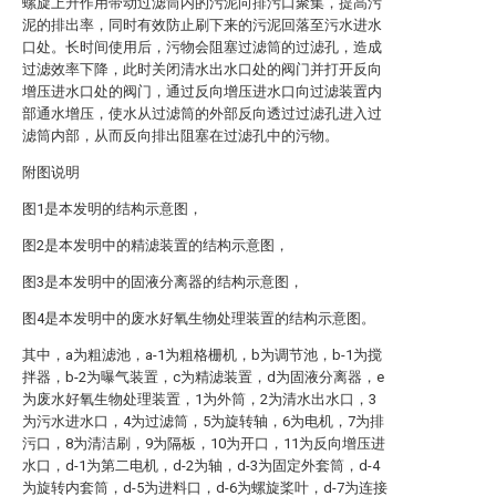
螺旋上升作用带动过滤筒内的污泥向排污口聚集，提高污
泥的排出率，同时有效防止刷下来的污泥回落至污水进水
口处。长时间使用后，污物会阻塞过滤筒的过滤孔，造成
过滤效率下降，此时关闭清水出水口处的阀门并打开反向
增压进水口处的阀门，通过反向增压进水口向过滤装置内
部通水增压，使水从过滤筒的外部反向透过过滤孔进入过
滤筒内部，从而反向排出阻塞在过滤孔中的污物。
附图说明
图1是本发明的结构示意图，
图2是本发明中的精滤装置的结构示意图，
图3是本发明中的固液分离器的结构示意图，
图4是本发明中的废水好氧生物处理装置的结构示意图。
其中，a为粗滤池，a-1为粗格栅机，b为调节池，b-1为搅
拌器，b-2为曝气装置，c为精滤装置，d为固液分离器，e
为废水好氧生物处理装置，1为外筒，2为清水出水口，3
为污水进水口，4为过滤筒，5为旋转轴，6为电机，7为排
污口，8为清洁刷，9为隔板，10为开口，11为反向增压进
水口，d-1为第二电机，d-2为轴，d-3为固定外套筒，d-4
为旋转内套筒，d-5为进料口，d-6为螺旋桨叶，d-7为连接