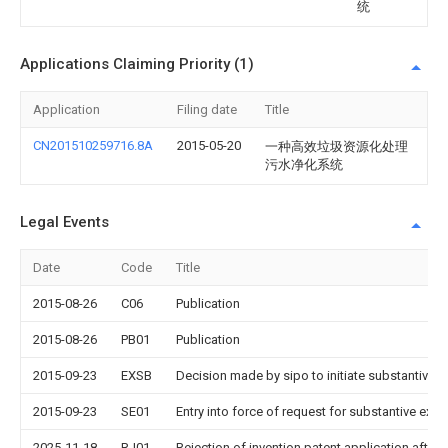
统
Applications Claiming Priority (1)
Application
Filing date
Title
CN201510259716.8A
2015-05-20
一种高效垃圾资源化处理
污水净化系统
Legal Events
Date
Code
Title
2015-08-26
C06
Publication
2015-08-26
PB01
Publication
2015-09-23
EXSB
Decision made by sipo to initiate substantive 
2015-09-23
SE01
Entry into force of request for substantive exa
2025-11-18
RJ01
Rejection of invention patent application after 