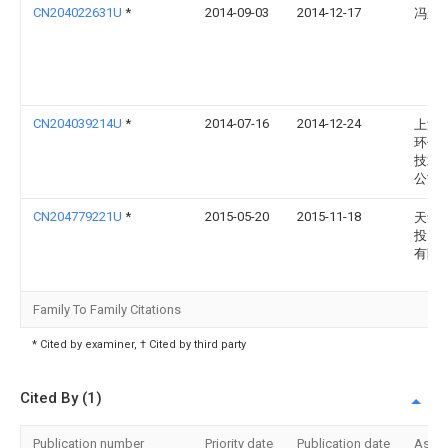
CN204022631U
*
2014-09-03
2014-12-17
冯永
CN204039214U
*
2014-07-16
2014-12-24
上海
环保
技术
公司
CN204779221U
*
2015-05-20
2015-11-18
天紫
投资
有限
Family To Family Citations
* Cited by examiner, † Cited by third party
Cited By (1)
Publication number
Priority date
Publication date
Assi