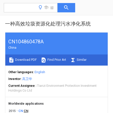
一种高效垃圾资源化处理污水净化系统
CN104860478A
China
Download PDF
Find Prior Art
Similar
Other languages
English
Inventor
高卫华
Current Assignee
Tianzi Environment Protection Investment
Holdings Co Ltd
Worldwide applications
2015
CN
CN