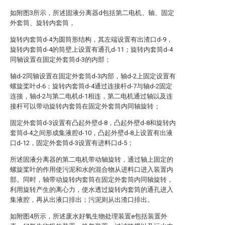
如附图3所示，所述固液分离器d包括第二电机、轴、固定
外套筒、旋转内套筒，
旋转内套筒d-4为圆筒形结构，其左端设置有出渣口d-9，
旋转内套筒d-4的筒壁上设置有通孔d-11；旋转内套筒d-4
同轴设置在固定外套筒d-3的内部；
轴d-2同轴设置在固定外套筒d-3内部，轴d-2上固定设置有
螺旋桨叶d-6；旋转内套筒d-4通过连接杆d-7与轴d-2固定
连接，轴d-2与第二电机d-1相连，第二电机通过轴以及连
接杆可以带动旋转内套筒在固定外套筒内同轴旋转；
固定外套筒d-3设置有凸起外壁d-8，凸起外壁d-8和旋转内
套筒d-4之间形成集液腔d-10，凸起外壁d-8上设置有出液
口d-12，固定外套筒d-3设置有进料口d-5；
所述固液分离器的第二电机带动轴旋转，通过轴上固定的
螺旋桨叶的作用使污泥和水的混合物从进料口进入装置内
部。同时，轴带动旋转内套筒在固定外套筒内同轴旋转，
利用旋转产生的离心力，使水透过旋转内套筒的通孔进入
集液腔，再从出液口排出；污泥则从出渣口排出。
如附图4所示，所述废水好氧生物处理装置e包括装置外