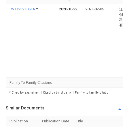
CN112321061A
*
2020-10-22
2021-02-05
江苏
创辉
科技
有限
Family To Family Citations
* Cited by examiner, † Cited by third party, ‡ Family to family citation
Similar Documents
Publication
Publication Date
Title