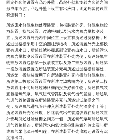
固定外套筒设置有凸起外壁，凸起外壁和旋转内套筒之间
形成集液腔，凸起外壁上设置有出液口，固定外套筒设置
有进料口；
所述废水好氧生物处理装置，包括装置外壳、好氧生物投
放装置、换气装置、过滤格栅以及污水内氧含量检测装
置，所述装置外壳内中间位置上设置有所述过滤格栅，所
述过滤格栅采用中空的圆柱形结构，所述装置外壳上部设
置有进水口，所述过滤格栅底部设置有出水口，所述污水
内氧含量检测装置设置在所述装置外壳内侧，所述好氧生
物投放装置包括第一投放装置以及第二投放装置，所述第
一投放装置设置在所述装置外壳与所述过滤格栅相连处，
所述第一投放装置用于向所述装置外壳内投放好氧生物，
所述第二投放装置设置在所述过滤格栅内侧，所述第二投
放装置用于向所述过滤格栅内投放好氧生物，所述换气装
置包括氧气泵、氧气进气管路以及氧气出气管路，所述氧
气进气管路设置在所述装置外壳与所述过滤格栅之间一
侧，所述氧气进气管路伸入所述装置外壳的深度小于等于
所述装置外壳的长度，所述氧气出气管路设置在所述装置
外壳与所述过滤格栅之间另一侧，所述氧气泵与所述氧气
进气管路相连，所述污水内氧含量检测装置的输出端与所
述氧气泵电源开关相连；在所述装置外壳底端还设置有沉
淀排出口。