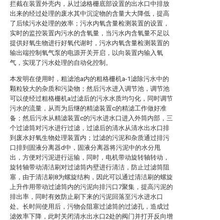
拦截在装置外壳内，从过滤格栅底部设置的出水口中排放
出来的经过处理的废水其中沉淀物的含量大大降低，提高
了后续污水处理的效率；污水内氧含量检测装置的设置，
实时的监控装置内污水的含氧量，当污水内含氧量不足以
提供好氧生物进行好氧代谢时，污水内氧含量检测装置的
输出端控制氧气泵的电源开关开启，以向装置内输入氧
气，实现了污水处理的自动化控制。
本发明在使用时，粗滤池a内的粗格栅机a-1滤除污水中的
颗粒较大的杂质和污染物；然后污水进入调节池，调节池
可以使经过粗格栅机a过滤后的污水水质均匀化，同时调节
污水的流量，从而为后继的精滤装置c的精滤工作做好准
备；然后污水从精滤装置c的污水进水口进入外筒内部，三
个过滤筒对污水进行过滤，过滤后的清水从清水出水口排
到废水好氧生物处理装置内；过滤的污泥和杂质通过排污
口排到固液分离器d中，固液分离器将污泥中的水分甩
出，方便对污泥进行运输，同时，电机带动旋转轴转动，
旋转轴带动清洁刷对过滤筒内壁进行清洁，防止过滤筒阻
塞，由于清洁刷8为螺旋结构，因此可以通过清洁刷的螺旋
上升作用带动过滤筒内的污泥向排污口7聚集，提高污泥的
排出率，同时有效防止刷下来的污泥回落至污水进水口
处。长时间使用后，污物会阻塞过滤筒的过滤孔，造成过
滤效率下降，此时关闭清水出水口2处的阀门并打开反向增