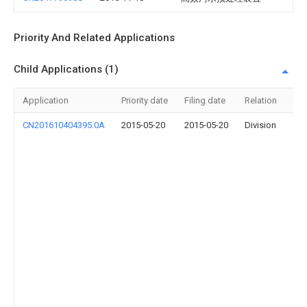
Priority And Related Applications
Child Applications (1)
Application
Priority date
Filing date
Relation
Titl
CN201610404395.0A
2015-05-20
2015-05-20
Division
一
种
高
效
垃
圾
资
源
化
处
理
污
水
净
化