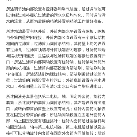
所述调节池内部设置有搅拌器和曝气装置，通过调节池可
以使经过粗格栅机过滤后的污水水质均匀化，同时调节污
水的流量，从而为后继的精滤装置的精滤工作做好准备。
所述精滤装置包括外筒，外筒内部水平设置有隔板，隔板
与外筒内壁密闭连接；外筒内部竖直设置有三个形状结构
相同的过滤筒；过滤筒为圆筒形结构，其筒壁上均匀设置
有过滤孔，过滤筒顶端与外筒顶端密闭连接，过滤筒底端
与隔板密闭连接，且隔板与过滤筒底端的连接处设置有开
口；所述过滤筒内部同轴设置有旋转轴，旋转轴与外筒外
部的电机相连，过滤筒内部还设置有清洁刷，清洁刷与旋
转轴相连，所述清洁刷为螺旋结构，清洁刷紧贴过滤筒内
壁；过滤筒的顶端设置有排污口；外筒底部设置有污水进
水口，外筒侧壁上设置有清水出水口和反向增压进水口。
所述固液分离器包括第二电机、轴、固定外套筒、旋转内
套筒；所述旋转内套筒为圆筒形结构，其左端设置有出渣
口，旋转内套筒的筒壁上设置有通孔；旋转内套筒同轴设
置在固定外套筒的内部；所述轴同轴设置在固定外套筒内
部，轴上固定设置有螺旋桨叶；旋转内套筒通过连接杆与
轴固定连接，轴与第二电机相连，第二电机通过轴以及连
接杆可以带动旋转内套筒在固定外套筒内同轴旋转；所述