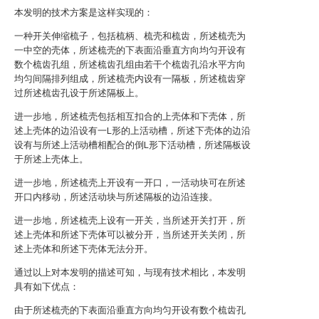
本发明的技术方案是这样实现的：
一种开关伸缩梳子，包括梳柄、梳壳和梳齿，所述梳壳为
一中空的壳体，所述梳壳的下表面沿垂直方向均匀开设有
数个梳齿孔组，所述梳齿孔组由若干个梳齿孔沿水平方向
均匀间隔排列组成，所述梳壳内设有一隔板，所述梳齿穿
过所述梳齿孔设于所述隔板上。
进一步地，所述梳壳包括相互扣合的上壳体和下壳体，所
述上壳体的边沿设有一L形的上活动槽，所述下壳体的边沿
设有与所述上活动槽相配合的倒L形下活动槽，所述隔板设
于所述上壳体上。
进一步地，所述梳壳上开设有一开口，一活动块可在所述
开口内移动，所述活动块与所述隔板的边沿连接。
进一步地，所述梳壳上设有一开关，当所述开关打开，所
述上壳体和所述下壳体可以被分开，当所述开关关闭，所
述上壳体和所述下壳体无法分开。
通过以上对本发明的描述可知，与现有技术相比，本发明
具有如下优点：
由于所述梳壳的下表面沿垂直方向均匀开设有数个梳齿孔