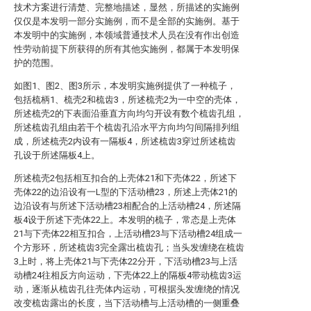
技术方案进行清楚、完整地描述，显然，所描述的实施例
仅仅是本发明一部分实施例，而不是全部的实施例。基于
本发明中的实施例，本领域普通技术人员在没有作出创造
性劳动前提下所获得的所有其他实施例，都属于本发明保
护的范围。
如图1、图2、图3所示，本发明实施例提供了一种梳子，
包括梳柄1、梳壳2和梳齿3，所述梳壳2为一中空的壳体，
所述梳壳2的下表面沿垂直方向均匀开设有数个梳齿孔组，
所述梳齿孔组由若干个梳齿孔沿水平方向均匀间隔排列组
成，所述梳壳2内设有一隔板4，所述梳齿3穿过所述梳齿
孔设于所述隔板4上。
所述梳壳2包括相互扣合的上壳体21和下壳体22，所述下
壳体22的边沿设有一L型的下活动槽23，所述上壳体21的
边沿设有与所述下活动槽23相配合的上活动槽24，所述隔
板4设于所述下壳体22上。本发明的梳子，常态是上壳体
21与下壳体22相互扣合，上活动槽23与下活动槽24组成一
个方形环，所述梳齿3完全露出梳齿孔；当头发缠绕在梳齿
3上时，将上壳体21与下壳体22分开，下活动槽23与上活
动槽24往相反方向运动，下壳体22上的隔板4带动梳齿3运
动，逐渐从梳齿孔往壳体内运动，可根据头发缠绕的情况
改变梳齿露出的长度，当下活动槽与上活动槽的一侧重叠