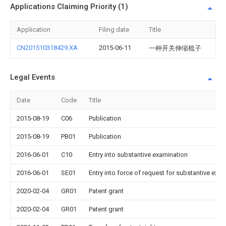
Applications Claiming Priority (1)
Application
Filing date
Title
CN201510318429.XA
2015-06-11
一种开关伸缩梳子
Legal Events
Date
Code
Title
2015-08-19
C06
Publication
2015-08-19
PB01
Publication
2016-06-01
C10
Entry into substantive examination
2016-06-01
SE01
Entry into force of request for substantive exa
2020-02-04
GR01
Patent grant
2020-02-04
GR01
Patent grant