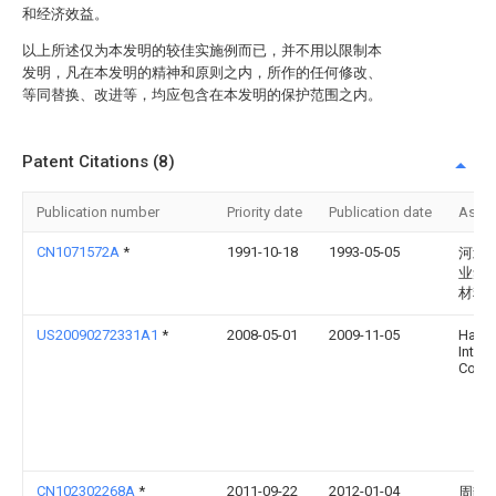
和经济效益。
以上所述仅为本发明的较佳实施例而已，并不用以限制本
发明，凡在本发明的精神和原则之内，所作的任何修改、
等同替换、改进等，均应包含在本发明的保护范围之内。
Patent Citations (8)
Publication number
Priority date
Publication date
Assi
CN1071572A
*
1991-10-18
1993-05-05
河北
业集
材料
US20090272331A1
*
2008-05-01
2009-11-05
Han L
Intern
Corp.
CN102302268A
*
2011-09-22
2012-01-04
周静