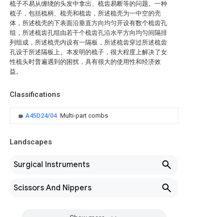
梳子不易从缠绕的头发中拿出、梳齿易断等的问题。一种
梳子，包括梳柄、梳壳和梳齿，所述梳壳为一中空的壳
体，所述梳壳的下表面沿垂直方向均匀开设有数个梳齿孔
组，所述梳齿孔组由若干个梳齿孔沿水平方向均匀间隔排
列组成，所述梳壳内设有一隔板，所述梳齿穿过所述梳齿
孔设于所述隔板上。本发明的梳子，很大程度上解决了女
性梳头时普遍遇到的困扰，具有很大的使用性和经济效
益。
Classifications
A45D24/04
Multi-part combs
Landscapes
Surgical Instruments
Scissors And Nippers