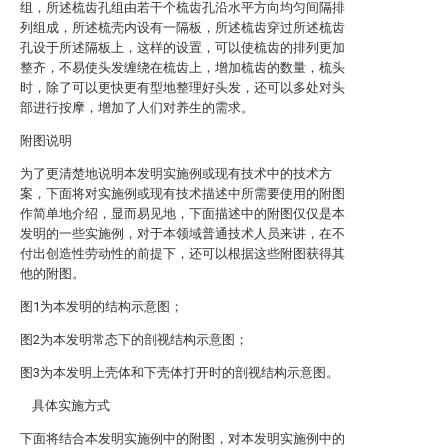
组，所述梳齿孔组由若干个梳齿孔沿水平方向均匀间隔排
列组成，所述梳壳内设有一隔板，所述梳齿穿过所述梳齿
孔设于所述隔板上，这样的设置，可以使梳齿的排列更加
整齐，不易使头发缠绕在梳齿上，增加梳齿的数量，梳头
时，除了可以更快更有型地整理好头发，还可以多处对头
部进行按摩，增加了人们对养生的需求。
附图说明
为了更清楚地说明本发明实施例或现有技术中的技术方
案，下面将对实施例或现有技术描述中所需要使用的附图
作简单地介绍，显而易见地，下面描述中的附图仅仅是本
发明的一些实施例，对于本领域普通技术人员来讲，在不
付出创造性劳动性的前提下，还可以根据这些附图获得其
他的附图。
图1为本发明的结构示意图；
图2为本发明常态下的剖视结构示意图；
图3为本发明上壳体和下壳体打开时的剖视结构示意图。
具体实施方式
下面将结合本发明实施例中的附图，对本发明实施例中的