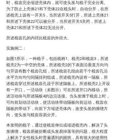
时，梳齿完全缩进壳体内，就可使头发与梳子完全分离。
为了防止上壳体21和下壳体22在梳头时，自动分开，在所
述梳壳上设有一开关5，当所述开关5打开，所述上壳体21
和所述下壳体22可以被分开，当所述开关5关闭，所述上
壳体21和所述下壳体22无法分开。
所述梳齿孔的内径比梳齿的外径大。
实施例二：
如图1所示，一种梳子，包括梳柄1、梳壳2和梳齿3，所述
梳壳2为一中空的壳体，所述梳壳2的下表面沿垂直方向均
匀开设有数个梳齿孔组，所述梳齿孔组由若干个梳齿孔沿
水平方向均匀间隔排列组成，所述梳壳内设有一隔板，所
述梳齿穿过所述梳齿孔设于所述隔板上。所述梳壳2上开设
有一开口，一活动块（未图示）可在所述开口内移动，所
述活动块与所述隔板4的边沿连接。当头发缠于梳齿上时，
可向前划动活动块，使活动块带动隔板向前运动，梳齿在
隔板的带动下，向前下方缩进壳体内，改变头发的缠绕方
向，使头发与梳齿容易分开。
本发明的梳子，通过使梳齿伸出或缩进梳壳内，解决了头
发缠绕，梳齿易被折断或头发易掉落等的问题，很大程度
上解决了女性梳头时普遍遇到的困扰，具有很大的使用性