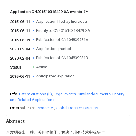
Application CN201510318429.XA events
Application filed by Individual
2015-06-11
Priority to CN201510318429.XA
2015-06-11
Publication of CN104839981A
2015-08-19
Application granted
2020-02-04
Publication of CN104839981B
2020-02-04
Active
Status
Anticipated expiration
2035-06-11
Info
Patent citations (8)
Legal events
Similar documents
Priority
and Related Applications
External links
Espacenet
Global Dossier
Discuss
Abstract
本发明提出一种开关伸缩梳子，解决了现有技术中梳头时