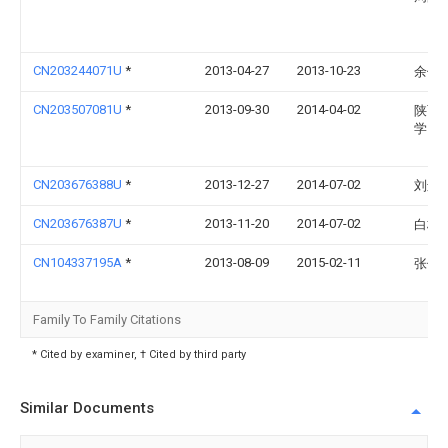
CN203244071U
*
2013-04-27
2013-10-23
余保
CN203507081U
*
2013-09-30
2014-04-02
陕西
学
CN203676388U
*
2013-12-27
2014-07-02
刘进
CN203676387U
*
2013-11-20
2014-07-02
白杨
CN104337195A
*
2013-08-09
2015-02-11
张伟
Family To Family Citations
* Cited by examiner, † Cited by third party
Similar Documents