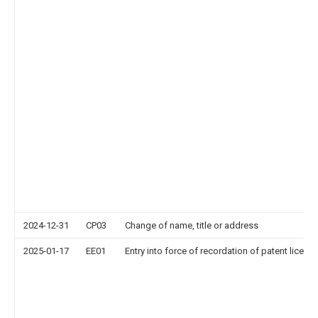
2024-12-31
CP03
Change of name, title or address
2025-01-17
EE01
Entry into force of recordation of patent licens