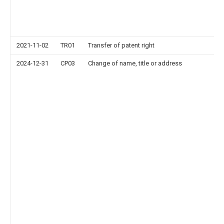
2021-11-02
TR01
Transfer of patent right
2024-12-31
CP03
Change of name, title or address