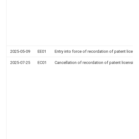
2025-05-09
EE01
Entry into force of recordation of patent licens
2025-07-25
EC01
Cancellation of recordation of patent licensing