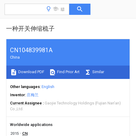
一种开关伸缩梳子
CN104839981A
China
Download PDF
Find Prior Art
Similar
Other languages
English
Inventor
庄梅兰
Current Assignee
Gaojie Technology Holdings (Fujian Nan'an)
Co.,Ltd.
Worldwide applications
2015
CN