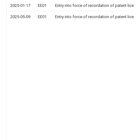
2025-01-17
EE01
Entry into force of recordation of patent licens
2025-05-09
EE01
Entry into force of recordation of patent licens