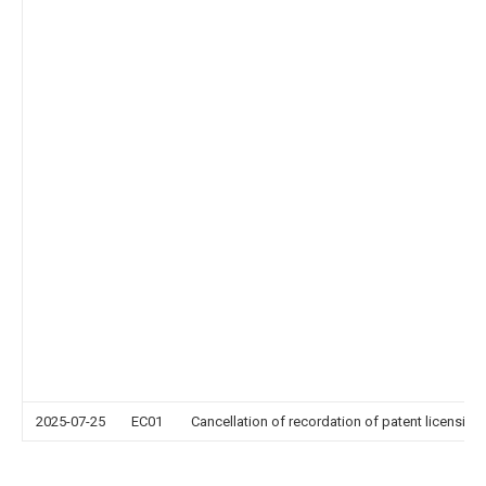
2025-07-25
EC01
Cancellation of recordation of patent licensing