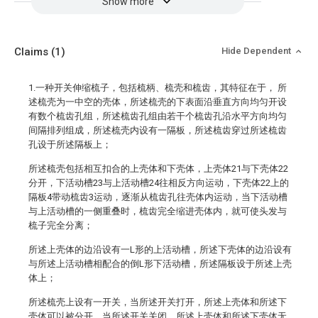
Show more
Claims
(1)
Hide Dependent
1.一种开关伸缩梳子，包括梳柄、梳壳和梳齿，其特征在于， 所
述梳壳为一中空的壳体，所述梳壳的下表面沿垂直方向均匀开设
有数个梳齿孔组，所述梳齿孔组由若干个梳齿孔沿水平方向均匀
间隔排列组成，所述梳壳内设有一隔板，所述梳齿穿过所述梳齿
孔设于所述隔板上；
所述梳壳包括相互扣合的上壳体和下壳体，上壳体21与下壳体22
分开，下活动槽23与上活动槽24往相反方向运动，下壳体22上的
隔板4带动梳齿3运动，逐渐从梳齿孔往壳体内运动，当下活动槽
与上活动槽的一侧重叠时，梳齿完全缩进壳体内，就可使头发与
梳子完全分离；
所述上壳体的边沿设有一L形的上活动槽，所述下壳体的边沿设有
与所述上活动槽相配合的倒L形下活动槽，所述隔板设于所述上壳
体上；
所述梳壳上设有一开关，当所述开关打开，所述上壳体和所述下
壳体可以被分开，当所述开关关闭，所述上壳体和所述下壳体无