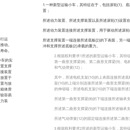
1.一种新型运输小车，其特征在于，包括滚轮(1)、底
置；
所述动力装置、所述支撑装置以及所述滚轮(1)设置在
所述动力装置连接所述支撑装置，用于驱动所述滚轮(
进行运
所述支撑装置一端连接所述底板(2)的下表面，另一端
量推动。
冲和支撑所述底板(2)承载的重力。
用寿命。
2.根据权利要求1所述的新型运输小车，其特
小车的实
第一曲形支撑梁(8)、第二曲形支撑梁(9)、电机
设置支撑
和气动弹簧(12)；
连接装置
其中，所述电机支架(10)的上表面连接所述底
体放置于
架(10)的上端分别连接所述第一曲形支撑梁(8)
装置与放
的伸缩端；所述电机支架(10)的下端连接所述
在箱体滑
品较容易
所述第一曲形支撑梁(8)的下端连接所述轴承支
动力装
所述第二曲形支撑梁(9)的下端连接所述轴承支
所述气动弹簧(12)的固定端连接所述第二曲形
3.根据权利要求2所述的新型运输小车，其特