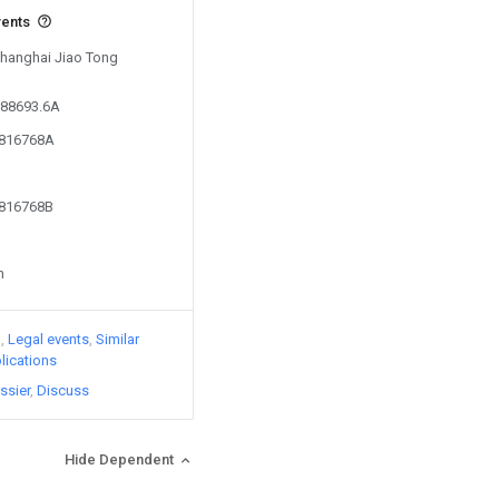
vents
 Shanghai Jiao Tong
188693.6A
4816768A
4816768B
n
)
Legal events
Similar
lications
ssier
Discuss
Hide Dependent