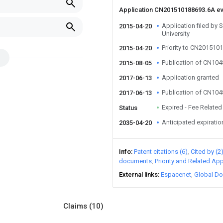
Application CN201510188693.6A e
Application filed by
2015-04-20
University
Priority to CN201510
2015-04-20
Publication of CN10
2015-08-05
Application granted
2017-06-13
Publication of CN10
2017-06-13
Expired - Fee Related
Status
Anticipated expiratio
2035-04-20
Info
Patent citations (6)
Cited by (2
documents
Priority and Related App
External links
Espacenet
Global Do
Claims
(10)