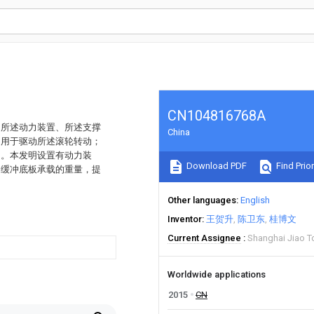
CN104816768A
；所述动力装置、所述支撑
China
，用于驱动所述滚轮转动；
力。本发明设置有动力装
Download PDF
Find Prior
够缓冲底板承载的重量，提
Other languages
English
Inventor
王贺升
陈卫东
桂博文
Current Assignee
Shanghai Jiao T
Worldwide applications
2015
CN