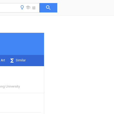
 Art
Similar
ong University