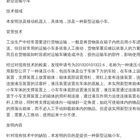
新型运输小车
技术领域
本发明涉及移动机器人，具体地，涉及一种新型运输小车。
背景技术
工业生产中经常需要进行货物运输，一般是将货物装在箱子内然后用小车
送。但目前常用的运输小车多依靠人工推动，货物笨重后难以依靠人的力
而且在货物装卸时容易对运输车辆造成冲击，损伤运输车的部件，影响使
经过对现有技术的检索，发现申请号为201320101322.6，名称为一种液压
用新型公开了一种液压小车，包括车体及位于车体下方的车轮，在车体上
装置，支撑装置上放置箱体；箱体底部设置滑杠，滑杠上套有连接装置，
连接液压装置的活塞杆，液压装置设置在车体的底板上。本实用新型将箱
小车车体的支撑装置上，小车车体底部设置液压装置，液压装置通过连接
置于小车支撑装置上的箱体的滑杆相连接，通过液压作用力迫使连接装置
杆上滑动，同时将支撑起箱体向一端倾斜一定角度，如此可使箱体内的物
的滑落出箱体，而不必人工手动卸载箱体内的物品。但是该实用新型没有
置，需要人工推动，使用起来十分不便。
发明内容
针对现有技术中的缺陷，本发明的目的是提供一种新型运输小车。