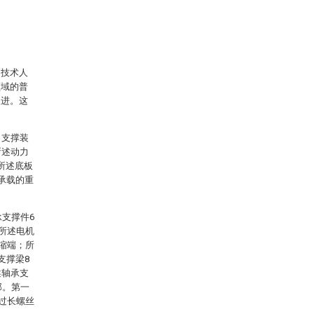
的技术人
领域的普
改进。这
、支撑装
所述动力
所述底板
承载的重
承支撑件6
；所述电机
伸缩端；所
支撑梁8
述轴承支
部。第一
通过长螺丝