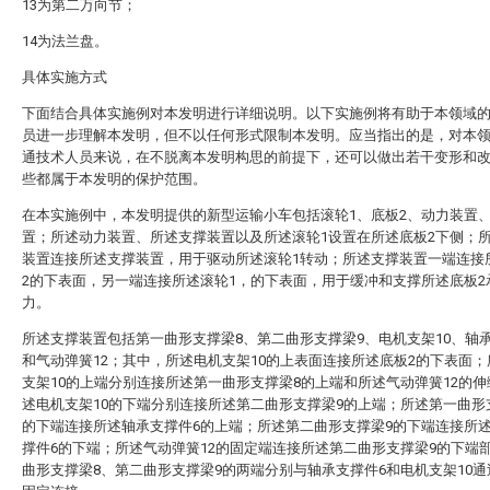
13为第二万向节；
14为法兰盘。
具体实施方式
下面结合具体实施例对本发明进行详细说明。以下实施例将有助于本领域
员进一步理解本发明，但不以任何形式限制本发明。应当指出的是，对本
通技术人员来说，在不脱离本发明构思的前提下，还可以做出若干变形和
些都属于本发明的保护范围。
在本实施例中，本发明提供的新型运输小车包括滚轮1、底板2、动力装置
置；所述动力装置、所述支撑装置以及所述滚轮1设置在所述底板2下侧；
装置连接所述支撑装置，用于驱动所述滚轮1转动；所述支撑装置一端连接
2的下表面，另一端连接所述滚轮1，的下表面，用于缓冲和支撑所述底板2
力。
所述支撑装置包括第一曲形支撑梁8、第二曲形支撑梁9、电机支架10、轴
和气动弹簧12；其中，所述电机支架10的上表面连接所述底板2的下表面
支架10的上端分别连接所述第一曲形支撑梁8的上端和所述气动弹簧12的
述电机支架10的下端分别连接所述第二曲形支撑梁9的上端；所述第一曲形
的下端连接所述轴承支撑件6的上端；所述第二曲形支撑梁9的下端连接所
撑件6的下端；所述气动弹簧12的固定端连接所述第二曲形支撑梁9的下端
曲形支撑梁8、第二曲形支撑梁9的两端分别与轴承支撑件6和电机支架10