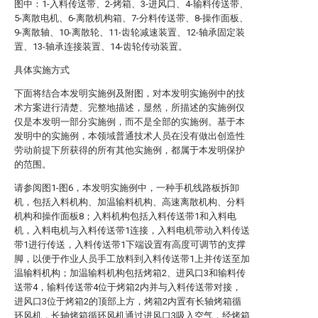
图中：1-入料传送带、2-烤箱、3-进风口、4-输料传送带、
5-离散电机、6-离散机构箱、7-分料传送带、8-操作面板、
9-离散轴、10-离散轮、11-齿轮减速装置、12-轴承固定装
置、13-轴承连接装置、14-齿轮传动装置。
具体实施方式
下面将结合本发明实施例及附图，对本发明实施例中的技
术方案进行清楚、完整地描述，显然，所描述的实施例仅
仅是本发明一部分实施例，而不是全部的实施例。基于本
发明中的实施例，本领域普通技术人员在没有做出创造性
劳动前提下所获得的所有其他实施例，都属于本发明保护
的范围。
请参阅图1-图6，本发明实施例中，一种手机线路板拆卸
机，包括入料机构、加温输料机构、高速离散机构、分料
机构和操作面板8；入料机构包括入料传送带1和入料电
机，入料电机与入料传送带1连接，入料电机带动入料传送
带1进行传送，入料传送带1下端设置有高度可调节的支撑
脚，以便于作业人员手工放料到入料传送带1上并传送至加
温输料机构；加温输料机构包括烤箱2、进风口3和输料传
送带4，输料传送带4位于烤箱2内并与入料传送带对接，
进风口3位于烤箱2的顶部上方，烤箱2内置有长轴烤箱循
环风机，长轴烤箱循环风机通过进风口3吸入空气，经烤箱