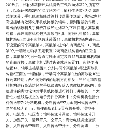
2加热后，长轴烤箱循环风机将热空气吹向烤箱2的所有空
间，以保证烤箱2内的温度均匀性，输料传送带4为金属网
式传送带，手机线路板经过输料传送带传送后，烤箱2内的
高温能够有效溶化手机线路板的锡料，起到退锡的作用，
退出的锡原料及手机线路板经过烤箱的下料口进入离散机
构箱；高速离散机构包括离散电机5、离散机构箱6；离散
机构箱6正面设有齿轮减速装置11，离散机构箱6内设有上
下设置的两个离散轴9，离散轴9上均布有离散轮10，离散
轴9的一端通过轴承固定装置12与离散机构箱6的正面连
接，离散轴9的另一端通过轴承固定装置12与离散机构箱6
的背面连接，离散电机5通过齿轮减速装置11、齿轮传动
装置14、轴承连接装置13分别与两个离散轴9靠近离散机
构箱6正面的一端连接，带动两个离散轴9上的离散轮10进
行高速转动，两个离散轴9的运转方向相反；当经过加温输
料机构进行高温烘烤的手机线路板落入离散机构箱6内，高
速运转的离散轮10对手机线路板进行摔打，并给其一个大
惯性力使线路板上的电子元件分离出来；分料机构包括分
料传送带7和分料电机，分料传送带7为金属网式传送带，
网的孔径为8mm；操作面板8上设置有总开关、温控开
关、电流表、电压表；输料传送带调速、输料传送带开
关、加温开关、运风开关、空开关；离散电机调速变频
器、入料传送带调速、入料传送带开关、分料调速Ⅰ、分