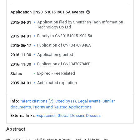
Application CN201510151901.5A events
Application filed by Shenzhen Taolv Information
2015-04-01
Technology Co Ltd
Priority to CN201510151901.5A
2015-04-01
Publication of CN104707848A
2015-06-17
Application granted
2016-11-30
Publication of CN104707848B
2016-11-30
Expired - Fee Related
Status
Anticipated expiration
2035-04-01
Info
Patent citations (7)
Cited by (1)
Legal events
Similar
documents
Priority and Related Applications
External links
Espacenet
Global Dossier
Discuss
Abstract