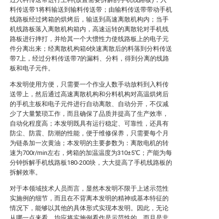
料传送带1将料输送到输料传送带；由输料传送带带动手机
线路板经过烤箱的烘烤后，输送到高速离散机构内；当手
机线路板落入离散机构箱内，高速运转的离散轮对手机线
路板进行摔打，并给其一个大惯性力使线路板上的电子元
件分离出来；经离散机构箱6快速离散后的料落到分料传送
带7上，经过分料传送带7的漏料、分料，得到分离的线路
板和电子元件。
本发明使用方便，只需要一个作业人数手动放料到入料传
送带上，然后通过高速离散机构和分料机构对高温烘烤后
的手机主板和电子元件进行自动离散、自动分开，不仅减
少了大量繁琐工作，而且确保了品质并提高了生产效率，
自动化程度高；本发明既具有运行稳定、可靠性，还具有
防尘、防震、防潮的性能，便于维修保养，只需要每个月
为链条加一次黄油；本发明的主要参数为：离散电机的转
速为700r/min左右，烤箱的加温温度为310±5℃；产能为每
分钟拆解手机线路板180-200块，大大提高了手机线路板的
拆解效率。
对于本领域技术人员而言，显然本发明不限于上述示范性
实施例的细节，而且在不背离本发明的精神或基本特征的
情况下，能够以其他的具体形式实现本发明。因此，无论
从哪一点来看，均应将实施例看作是示范性的，而且是非