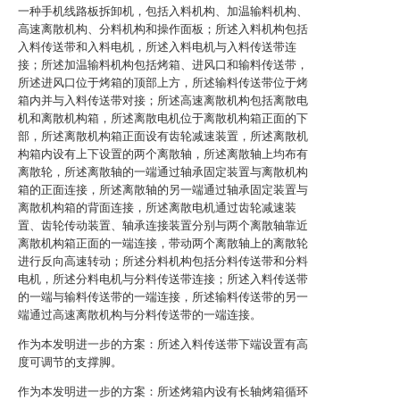
一种手机线路板拆卸机，包括入料机构、加温输料机构、
高速离散机构、分料机构和操作面板；所述入料机构包括
入料传送带和入料电机，所述入料电机与入料传送带连
接；所述加温输料机构包括烤箱、进风口和输料传送带，
所述进风口位于烤箱的顶部上方，所述输料传送带位于烤
箱内并与入料传送带对接；所述高速离散机构包括离散电
机和离散机构箱，所述离散电机位于离散机构箱正面的下
部，所述离散机构箱正面设有齿轮减速装置，所述离散机
构箱内设有上下设置的两个离散轴，所述离散轴上均布有
离散轮，所述离散轴的一端通过轴承固定装置与离散机构
箱的正面连接，所述离散轴的另一端通过轴承固定装置与
离散机构箱的背面连接，所述离散电机通过齿轮减速装
置、齿轮传动装置、轴承连接装置分别与两个离散轴靠近
离散机构箱正面的一端连接，带动两个离散轴上的离散轮
进行反向高速转动；所述分料机构包括分料传送带和分料
电机，所述分料电机与分料传送带连接；所述入料传送带
的一端与输料传送带的一端连接，所述输料传送带的另一
端通过高速离散机构与分料传送带的一端连接。
作为本发明进一步的方案：所述入料传送带下端设置有高
度可调节的支撑脚。
作为本发明进一步的方案：所述烤箱内设有长轴烤箱循环