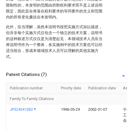
限制性的，本发明的范围由所附权利要求而不是上述说明
限定，因此旨在将落在权利要求的等同要件的含义和范围
内的所有变化囊括在本发明内。
此外，应当理解，虽然本说明书按照实施方式加以描述，
但并非每个实施方式仅包含一个独立的技术方案，说明书
的这种叙述方式仅仅是为清楚起见，本领域技术人员应当
将说明书作为一个整体，各实施例中的技术方案也可以经
适当组合，形成本领域技术人员可以理解的其他实施方
式。
Patent Citations (7)
Publication number
Priority date
Publication date
Assi
Family To Family Citations
JP3243412B2
*
1996-05-29
2002-01-07
千住
工業
会社