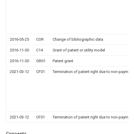
2016-05-25
COR
Change of bibliographic data
2016-11-30
C14
Grant of patent or utility model
2016-11-30
GR01
Patent grant
2021-03-12
CF01
Termination of patent right due to non-payment
2021-03-12
CF01
Termination of patent right due to non-payment
Concepts