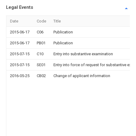
Legal Events
Date
Code
Title
2015-06-17
C06
Publication
2015-06-17
PB01
Publication
2015-07-15
C10
Entry into substantive examination
2015-07-15
SE01
Entry into force of request for substantive exa
2016-05-25
CB02
Change of applicant information