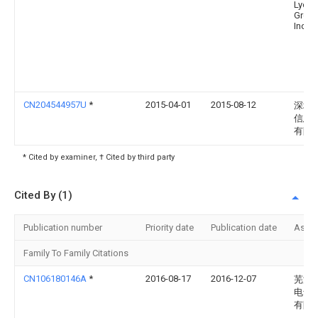
Lyon
Group
Inc.
CN204544957U
*
2015-04-01
2015-08-12
深圳
信息
有限
* Cited by examiner, † Cited by third party
Cited By (1)
Publication number
Priority date
Publication date
Assi
Family To Family Citations
CN106180146A
*
2016-08-17
2016-12-07
芜湖
电气
有限