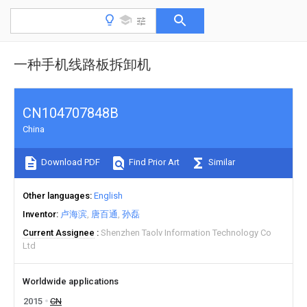
一种手机线路板拆卸机
CN104707848B
China
Download PDF
Find Prior Art
Similar
Other languages
English
Inventor
卢海滨
唐百通
孙磊
Current Assignee
Shenzhen Taolv Information Technology Co
Ltd
Worldwide applications
2015
CN