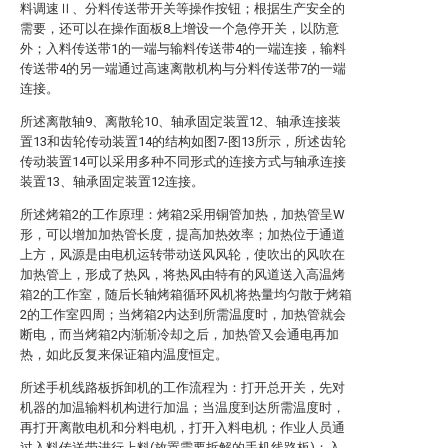
料调速Ⅱ、分料传送带开关等操作按钮；根据生产安全的
需要，还可以在操作面板8上增设一个急停开关，以防意
外；入料传送带1的一端与输料传送带4的一端连接，输料
传送带4的另一端通过高速离散机构与分料传送带7的一端
连接。
所述离散轴9、离散轮10、轴承固定装置12、轴承连接装
置13和齿轮传动装置14的结构如图7-图13所示，所述齿轮
传动装置14可以采用多种不同形式的连接方式与轴承连接
装置13、轴承固定装置12连接。
所述烤箱2的工作原理：烤箱2采用铜管加热，加热管呈W
形，可以增加加热管长度，提高加热效率；加热位于通道
上方，风源是由电机运转带动送风风轮，使吹出的风吹在
加热管上，形成了热风，将热风由特有的风道送入高温烤
箱2的工作室，随后长轴烤箱循环风机将热量均匀散于烤箱
2的工作室四周；当烤箱2内达到所需温度时，加热管就会
断电，而当烤箱2内渐渐冷却之后，加热管又会通电再加
热，如此反复来保证箱内温度恒定。
所述手机线路板拆卸机的工作流程为：打开总开关，先对
机器的加温输料机构进行加温；当温度到达所需温度时，
再打开离散电机和分料电机，打开入料电机；作业人员通
过入料传送带进行上料(放置需要拆解的手机线路板)；入