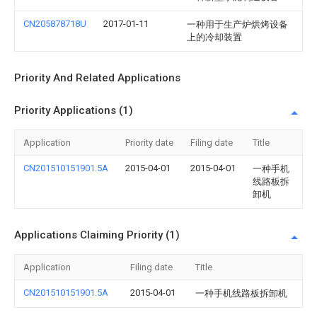
CN205878718U
2017-01-11
一种用于生产炉烘烤设备
上的冷却装置
Priority And Related Applications
Priority Applications (1)
Application
Priority date
Filing date
Title
CN201510151901.5A
2015-04-01
2015-04-01
一种手机
线路板拆
卸机
Applications Claiming Priority (1)
Application
Filing date
Title
CN201510151901.5A
2015-04-01
一种手机线路板拆卸机