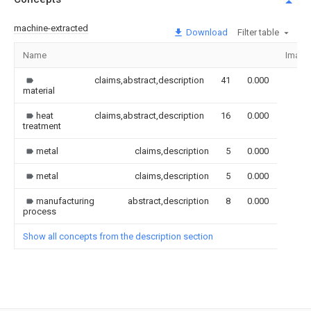
machine-extracted
Download
Filter table
Name
Image
claims,abstract,description
41
0.000
material
heat
claims,abstract,description
16
0.000
treatment
metal
claims,description
5
0.000
metal
claims,description
5
0.000
manufacturing
abstract,description
8
0.000
process
Show all concepts from the description section