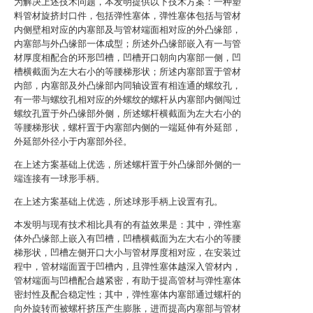
为解决上述技术问题，本发明提供以下技术方案：一种塑
料管材旋挤封口件，包括弹性塞体，弹性塞体包括与管材
内侧壁相对应的内塞部及与管材端面相对应的外凸缘部，
内塞部与外凸缘部一体成型；所述外凸缘部嵌入有一与管
材厚度相配合的环形凹槽，凹槽开口朝向内塞部一侧，凹
槽横截面为左大右小的等腰梯形状；所述内塞部置于管材
内部，内塞部及外凸缘部内同轴设置有相连通的螺纹孔，
有一带与螺纹孔相对应的外螺纹的螺杆从内塞部内侧闯过
螺纹孔置于外凸缘部外侧，所述螺杆横截面为左大右小的
等腰梯形状，螺杆置于内塞部内侧的一端延伸有外延部，
外延部外径小于内塞部外径。
在上述方案基础上优选，所述螺杆置于外凸缘部外侧的一
端连接有一球形手柄。
在上述方案基础上优选，所述球形手柄上设置有孔。
本发明与现有技术相比具有的有益效果是：其中，弹性塞
体外凸缘部上嵌入有凹槽，凹槽横截面为左大右小的等腰
梯形状，凹槽左侧开口大小与管材厚度相对应，在安装过
程中，管材端面置于凹槽内，且弹性塞体越深入管材内，
管材端面与凹槽配合越紧密，有助于提高管材与弹性塞体
密封性及配合稳定性；其中，弹性塞体内塞部通过螺杆的
向外旋转而被螺杆挤压产生膨胀，进而提高内塞部与管材