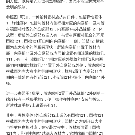
的方位、以特定的方位构造和操作，因此不能理解为对本
发明的限制。
参照图1可知，一种塑料管材旋挤封口件，包括弹性塞体
1，弹性塞体1包括与管材内侧壁相对应的内塞部11及与管
材端面相对应的外凸缘部12，内塞部1与外凸缘部12一体
成型；所述外凸缘部12嵌入有一与管材厚度相配合的环形
凹槽121，凹槽121开口朝向内塞部11一侧，凹槽121横截
面为左大右小的等腰梯形状；所述内塞部11置于管材内
部，内塞部11及外凸缘部12内同轴设置有相连通的螺纹孔
111，有一带与螺纹孔111相对应的外螺纹的螺杆2从内塞
部11内侧闯过螺纹孔111置于外凸缘部12外侧，所述螺杆2
横截面为左大右小的等腰梯形状，螺杆2置于内塞部11内
侧的一端延伸有外延部21，外延部21外径小于内塞部11外
径。
进一步参照图1所示，所述螺杆2置于外凸缘部12外侧的一
端连接有一球形手柄3，便于操作弹性塞体1安装与拆卸。
所述球形手柄3上设置有孔31。
其中，弹性塞体1外凸缘部12上嵌入有凹槽121，凹槽121
横截面为左大右小的等腰梯形状，凹槽121左侧开口大小
与管材厚度相对应，在安装过程中，管材端面置于凹槽
121内，且弹性塞体1越深入管材内，管材端面与凹槽121