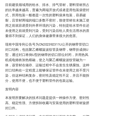
目前建筑领域用的给水、排水、排气管材，塑料管材所占
的比率越来越高，普遍为两端开放式或者是用包装袋密封
式，所用包装一般都是一次性的塑料袋来包装，容易破
裂，且管材两端的端口多数不密封，致使管材在未施工使
用之前就容易受到外界环境的污染，特别是给水管件在还
未使用之前就受到污染，受到污染后给人类生活用水的质
量得不到保证，人们的身体健康带来很大的危害。
现有中国专利公告号为CN202392311U公开的钢带管切口
封口结构，包括聚乙烯螺旋波纹管及钢带，钢带折成倒U
型，通过封口将倒U型的钢带的切口部位封闭，并用热风
机或电烙铁加热熔融，使之与聚乙烯螺旋波纹管融为一
体，该管材在储存、运输过程中不会发生生锈腐蚀。这种
封口结构在一定程度上能够保证管件在未使用之前不受污
染，但这种结构复杂，密封性及稳定性不足，并且不能拆
分，使用不便，也不便于塑料管件的包装运输。
发明内容
本发明所要解决的技术问题是提供一种操作方便、密封性
高、稳定性强、方便拆卸收藏与安装使用的塑料管材旋挤
封口件。