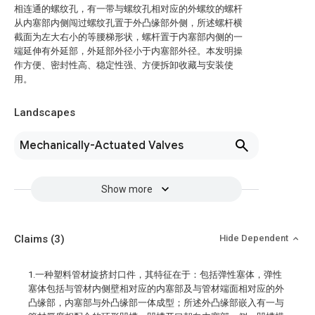
相连通的螺纹孔，有一带与螺纹孔相对应的外螺纹的螺杆
从内塞部内侧闯过螺纹孔置于外凸缘部外侧，所述螺杆横
截面为左大右小的等腰梯形状，螺杆置于内塞部内侧的一
端延伸有外延部，外延部外径小于内塞部外径。本发明操
作方便、密封性高、稳定性强、方便拆卸收藏与安装使
用。
Landscapes
Mechanically-Actuated Valves
Show more
Claims
(3)
Hide Dependent
1.一种塑料管材旋挤封口件，其特征在于：包括弹性塞体，弹性
塞体包括与管材内侧壁相对应的内塞部及与管材端面相对应的外
凸缘部，内塞部与外凸缘部一体成型；所述外凸缘部嵌入有一与