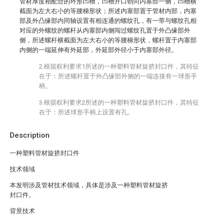
管材厚度相配合的环形凹槽，凹槽开口朝向内塞部一侧，凹槽横
截面为左大右小的等腰梯形状；所述内塞部置于管材内部，内塞
部及外凸缘部内同轴设置有相连通的螺纹孔，有一带与螺纹孔相
对应的外螺纹的螺杆从内塞部内侧闯过螺纹孔置于外凸缘部外
侧，所述螺杆横截面为左大右小的等腰梯形状，螺杆置于内塞部
内侧的一端延伸有外延部，外延部外径小于内塞部外径。
2.根据权利要求1所述的一种塑料管材旋挤封口件，其特征
在于：所述螺杆置于外凸缘部外侧的一端连接有一球形手
柄。
3.根据权利要求2所述的一种塑料管材旋挤封口件，其特征
在于：所述球形手柄上设置有孔。
Description
一种塑料管材旋挤封口件
技术领域
本发明涉及管材技术领域，具体是涉及一种塑料管材旋挤
封口件。
背景技术