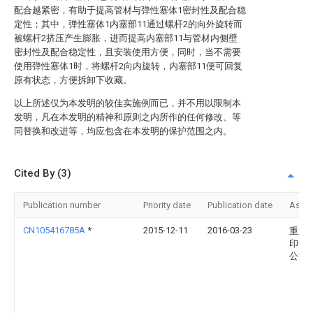
配合越紧密，有助于提高管材与弹性塞体1密封性及配合稳
定性；其中，弹性塞体1内塞部11通过螺杆2的向外旋转而
被螺杆2挤压产生膨胀，进而提高内塞部11与管材内侧壁
密封性及配合稳定性，且安装使用方便，同时，当不需要
使用弹性塞体1时，将螺杆2向内旋转，内塞部11便可回复
原有状态，方便拆卸下收藏。
以上所述仅为本发明的较佳实施例而已，并不用以限制本
发明，凡在本发明的精神和原则之内所作的任何修改、等
同替换和改进等，均应包含在本发明的保护范围之内。
Cited By (3)
Publication number
Priority date
Publication date
Assi
CN105416785A
*
2015-12-11
2016-03-23
重庆
印务
公司