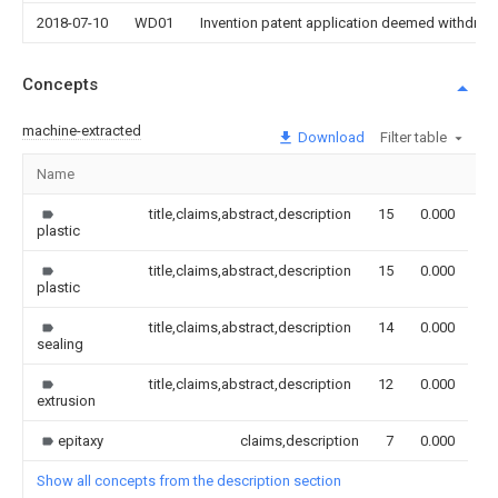
2018-07-10
WD01
Invention patent application deemed withdrawn
Concepts
machine-extracted
Download
Filter table
Name
Im
title,claims,abstract,description
15
0.000
plastic
title,claims,abstract,description
15
0.000
plastic
title,claims,abstract,description
14
0.000
sealing
title,claims,abstract,description
12
0.000
extrusion
epitaxy
claims,description
7
0.000
Show all concepts from the description section