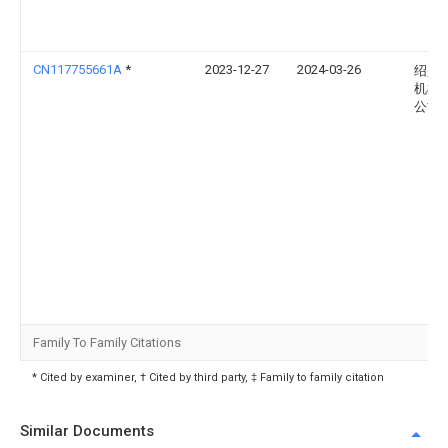
CN117755661A
*
2023-12-27
2024-03-26
绍兴
机械
公司
Family To Family Citations
* Cited by examiner, † Cited by third party, ‡ Family to family citation
Similar Documents