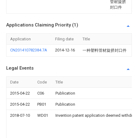
管材旋挤
封口件
Applications Claiming Priority (1)
Application
Filing date
Title
CN201410782384.7A
2014-12-16
一种塑料管材旋挤封口件
Legal Events
Date
Code
Title
2015-04-22
C06
Publication
2015-04-22
PB01
Publication
2018-07-10
WD01
Invention patent application deemed withdrawn