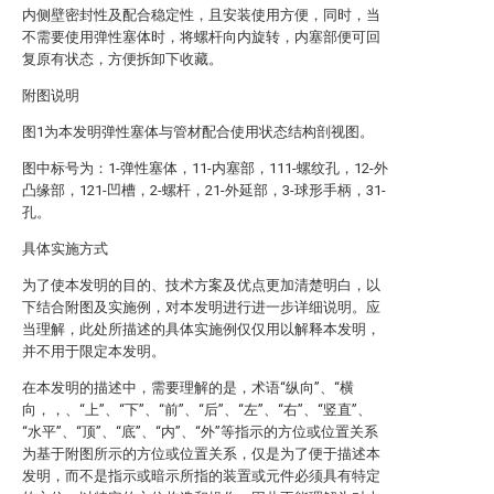
内侧壁密封性及配合稳定性，且安装使用方便，同时，当
不需要使用弹性塞体时，将螺杆向内旋转，内塞部便可回
复原有状态，方便拆卸下收藏。
附图说明
图1为本发明弹性塞体与管材配合使用状态结构剖视图。
图中标号为：1-弹性塞体，11-内塞部，111-螺纹孔，12-外
凸缘部，121-凹槽，2-螺杆，21-外延部，3-球形手柄，31-
孔。
具体实施方式
为了使本发明的目的、技术方案及优点更加清楚明白，以
下结合附图及实施例，对本发明进行进一步详细说明。应
当理解，此处所描述的具体实施例仅仅用以解释本发明，
并不用于限定本发明。
在本发明的描述中，需要理解的是，术语“纵向”、“横
向，，、“上”、“下”、“前”、“后”、“左”、“右”、“竖直”、
“水平”、“顶”、“底”、“内”、“外”等指示的方位或位置关系
为基于附图所示的方位或位置关系，仅是为了便于描述本
发明，而不是指示或暗示所指的装置或元件必须具有特定