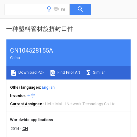
一种塑料管材旋挤封口件
CN104528155A
China
Download PDF
Find Prior Art
Similar
Other languages
English
Inventor
王宁
Current Assignee
Hefei Mai Li Network Technology Co Ltd
Worldwide applications
2014
CN