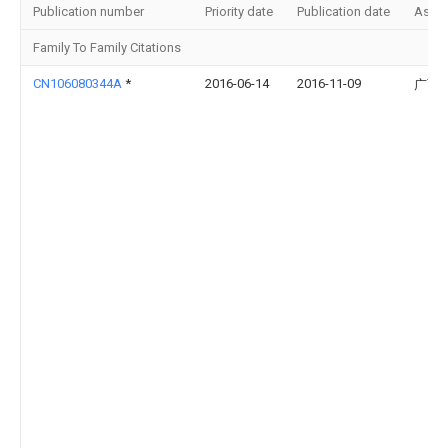
Publication number
Priority date
Publication date
Assi
Family To Family Citations
CN106080344A
*
2016-06-14
2016-11-09
广西