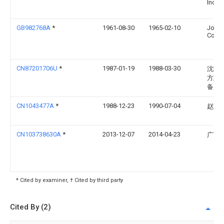
Inc
GB982768A
*
1961-08-30
1965-02-10
Joy 
Co
CN87201706U
*
1987-01-19
1988-03-30
沈阳
方建
备厂
CN1043477A
*
1988-12-23
1990-07-04
赵志
CN103738630A
*
2013-12-07
2014-04-23
广西
* Cited by examiner, † Cited by third party
Cited By (2)