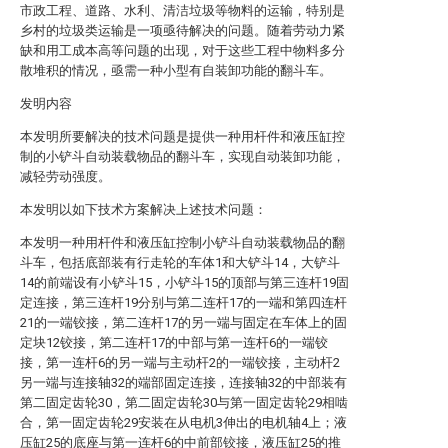
市政工程、道路、水利、清洁垃圾等物料的运输，特别是
乡村的垃圾类运输是一项亟待解决的问题。随着劳动力紧
缺和用工成本高等问题的出现，对于这些工程中物料多分
散堆积的情况，亟需一种小型有自装卸功能的翻斗车。
发明内容
本发明所要解决的技术问题是提供一种用杆件和液压缸控
制的小铲斗自动装载物品的翻斗车，实现自动装卸功能，
减轻劳动强度。
本发明以如下技术方案解决上述技术问题：
本发明一种用杆件和液压缸控制小铲斗自动装载物品的翻
斗车，包括底部装有行走轮的车体1和大铲斗14，大铲斗
14的前端设有小铲斗15，小铲斗15的顶部与第三连杆19固
定连接，第三连杆19分别与第二连杆17的一端和第四连杆
21的一端铰接，第二连杆17的另一端与固定在车体上的固
定块12铰接，第二连杆17的中部与第一连杆6的一端铰
接，第一连杆6的另一端与主动杆2的一端铰接，主动杆2
另一端与连接轴32的端部固定连接，连接轴32的中部装有
第二固定齿轮30，第二固定齿轮30与第一固定齿轮29相啮
合，第一固定齿轮29安装在从电机3伸出的电机轴4上；液
压缸25的底座与第一连杆6的中前部铰接，液压缸25的推