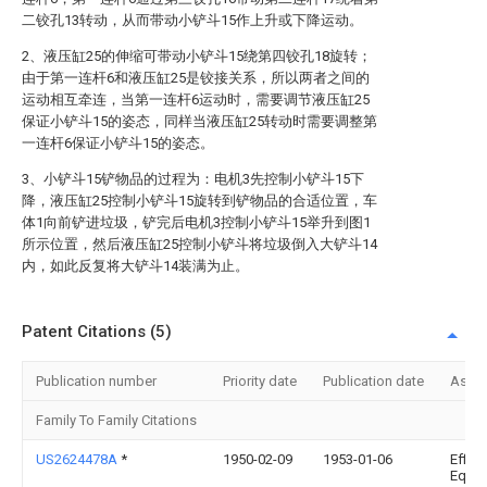
二铰孔13转动，从而带动小铲斗15作上升或下降运动。
2、液压缸25的伸缩可带动小铲斗15绕第四铰孔18旋转；
由于第一连杆6和液压缸25是铰接关系，所以两者之间的
运动相互牵连，当第一连杆6运动时，需要调节液压缸25
保证小铲斗15的姿态，同样当液压缸25转动时需要调整第
一连杆6保证小铲斗15的姿态。
3、小铲斗15铲物品的过程为：电机3先控制小铲斗15下
降，液压缸25控制小铲斗15旋转到铲物品的合适位置，车
体1向前铲进垃圾，铲完后电机3控制小铲斗15举升到图1
所示位置，然后液压缸25控制小铲斗将垃圾倒入大铲斗14
内，如此反复将大铲斗14装满为止。
Patent Citations (5)
Publication number
Priority date
Publication date
Assi
Family To Family Citations
US2624478A
*
1950-02-09
1953-01-06
Effici
Equi