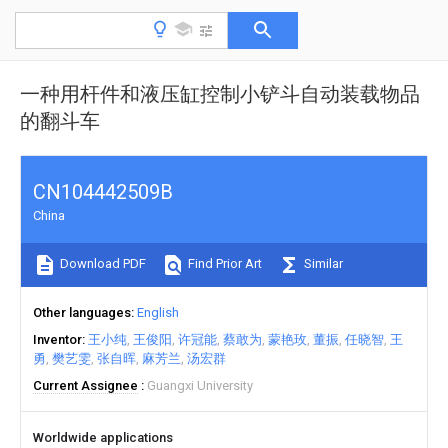
一种用杆件和液压缸控制小铲斗自动装载物品
的翻斗车
CN104442509B
China
Download PDF
Find Prior Art
Similar
Other languages
English
Inventor
王小纯
王俊阳
许冠能
蔡敢为
蒙艳玫
董振
任晓智
王
勇
樊艺雯
张自晖
麻芳兰
汤宏群
Current Assignee
Guangxi University
Worldwide applications