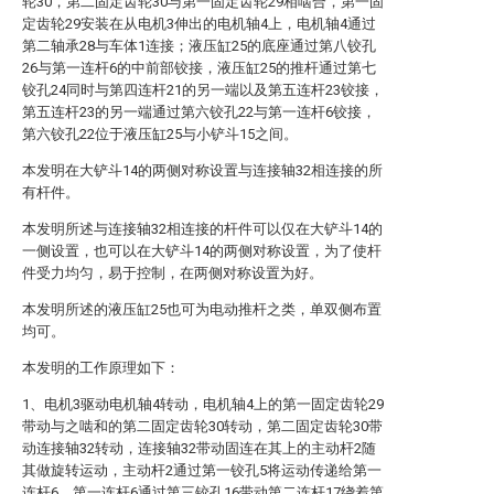
轮30，第二固定齿轮30与第一固定齿轮29相啮合，第一固
定齿轮29安装在从电机3伸出的电机轴4上，电机轴4通过
第二轴承28与车体1连接；液压缸25的底座通过第八铰孔
26与第一连杆6的中前部铰接，液压缸25的推杆通过第七
铰孔24同时与第四连杆21的另一端以及第五连杆23铰接，
第五连杆23的另一端通过第六铰孔22与第一连杆6铰接，
第六铰孔22位于液压缸25与小铲斗15之间。
本发明在大铲斗14的两侧对称设置与连接轴32相连接的所
有杆件。
本发明所述与连接轴32相连接的杆件可以仅在大铲斗14的
一侧设置，也可以在大铲斗14的两侧对称设置，为了使杆
件受力均匀，易于控制，在两侧对称设置为好。
本发明所述的液压缸25也可为电动推杆之类，单双侧布置
均可。
本发明的工作原理如下：
1、电机3驱动电机轴4转动，电机轴4上的第一固定齿轮29
带动与之啮和的第二固定齿轮30转动，第二固定齿轮30带
动连接轴32转动，连接轴32带动固连在其上的主动杆2随
其做旋转运动，主动杆2通过第一铰孔5将运动传递给第一
连杆6，第一连杆6通过第三铰孔16带动第二连杆17绕着第