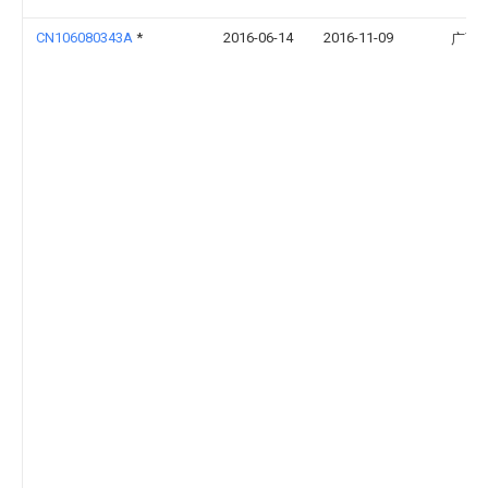
CN106080343A
*
2016-06-14
2016-11-09
广西