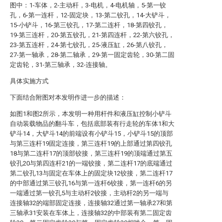
图中：1-车体，2-主动杆，3-电机，4-电机轴，5-第一铰
孔，6-第一连杆，12-固定块，13-第二铰孔，14-大铲斗，
15-小铲斗，16-第三铰孔，17-第二连杆，18-第四铰孔，
19-第三连杆，20-第五铰孔，21-第四连杆，22-第六铰孔，
23-第五连杆，24-第七铰孔，25-液压缸，26-第八铰孔，
27-第一轴承，28-第二轴承，29-第一固定齿轮，30-第二固
定齿轮，31-第三轴承，32-连接轴。
具体实施方式
下面结合附图对本发明作进一步的描述：
如图1和图2所示，本发明一种用杆件和液压缸控制小铲斗
自动装载物品的翻斗车，包括底部装有行走轮的车体1和大
铲斗14，大铲斗14的前端设有小铲斗15，小铲斗15的顶部
与第三连杆19固定连接，第三连杆19的上部通过第四铰孔
18与第二连杆17的顶部铰接，第三连杆19的顶端通过第五
铰孔20与第四连杆21的一端铰接，第二连杆17的底端通过
第二铰孔13与固定在车体上的固定块12铰接，第二连杆17
的中部通过第三铰孔16与第一连杆6铰接，第一连杆6的另
一端通过第一铰孔5与主动杆2铰接，主动杆2的另一端与
连接轴32的端部固定连接，连接轴32通过第一轴承27和第
三轴承31安装在车体上，连接轴32的中部装有第二固定齿