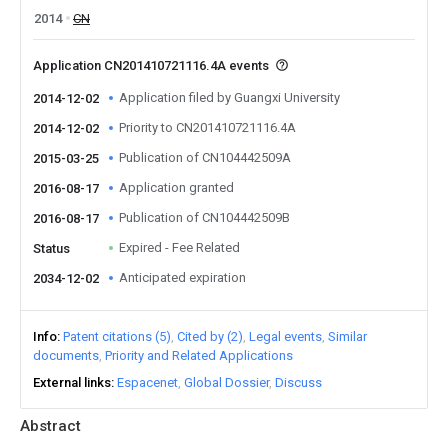
2014
CN
Application CN201410721116.4A events
Application filed by Guangxi University
2014-12-02
Priority to CN201410721116.4A
2014-12-02
Publication of CN104442509A
2015-03-25
Application granted
2016-08-17
Publication of CN104442509B
2016-08-17
Expired - Fee Related
Status
Anticipated expiration
2034-12-02
Info
Patent citations (5)
Cited by (2)
Legal events
Similar
documents
Priority and Related Applications
External links
Espacenet
Global Dossier
Discuss
Abstract