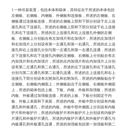
1.一种吊架装置，包括本体和箱体，其特征在于所述的本体包括
左侧板、右侧板、内侧板、外侧板和连接板，所述的左侧板、右
侧板通过连接板连接，所述的左侧板上部和下部分别设于左上连
接孔和左下连接孔，所述的右侧板上部和下部分别设于右上连接
孔和右下连接孔，所述的左上连接孔和右上连接孔外侧的左侧
板、右侧板上分别贴合有左加强片和右加强片，所述的左加强片
和右加强片上分别设有第一左通孔和第一右通孔，所述的左上连
接孔和右上连接孔分别与第一左通孔和第一右通孔连通，所述的
左下连接孔和右下连接孔内侧的左侧板、右侧板上分别贴合有左
内加强片和右内加强片，所述的左内加强片和右内加强片上分别
设有第二左通孔和第二右通孔，所述的左下连接孔和右下连接孔
分别与第二左通孔和第二右通孔连通，所述的左上连接孔和右上
连接孔下部分别设有左附加孔和右附加孔，所述的内侧板贴合于
左侧板、右侧板内侧面上；外侧板贴合于左侧板、右侧板外侧面
上，所述的箱体包括上板、下板、内板、外板和加强板，所述的
内板、外板通过加强板连接，所述的上板、下板分别固定于内
板、外板上表面和下表面，所述的内板、外板中部分别设有内板
通孔和外板通孔，所述的内板、外板中部外侧面上分别设有内板
护片和外板护片，所述的内板护片和外板护片上分别设有内板护
片通孔和外板护片通孔，所述的内板护片通孔和外板护片通孔与
内板通孔和外板通孔连通，所述的加强板包括第一加强板和第二