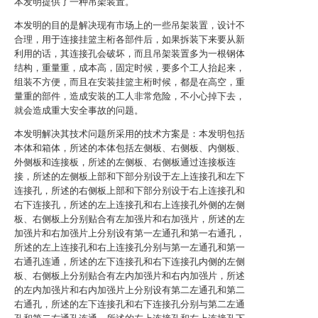
本发明提供了一种吊架装置。
本发明的目的是解决现有市场上的一些吊架装置，设计不
合理，用于连接挂篮主桁各部件后，如果拆装下来要从新
利用的话，其连接孔会破坏，而且吊架装置多为一根钢体
结构，重量重，成本高，固定时候，要多个工人抬起来，
组装不方便，而且在安装挂篮主桁时候，都是在高空，重
量重的部件，造成安装的工人非常危险，不小心掉下去，
就会造成重大安全事故的问题。
本发明解决其技术问题所采用的技术方案是：本发明包括
本体和箱体，所述的本体包括左侧板、右侧板、内侧板、
外侧板和连接板，所述的左侧板、右侧板通过连接板连
接，所述的左侧板上部和下部分别设于左上连接孔和左下
连接孔，所述的右侧板上部和下部分别设于右上连接孔和
右下连接孔，所述的左上连接孔和右上连接孔外侧的左侧
板、右侧板上分别贴合有左加强片和右加强片，所述的左
加强片和右加强片上分别设有第一左通孔和第一右通孔，
所述的左上连接孔和右上连接孔分别与第一左通孔和第一
右通孔连通，所述的左下连接孔和右下连接孔内侧的左侧
板、右侧板上分别贴合有左内加强片和右内加强片，所述
的左内加强片和右内加强片上分别设有第二左通孔和第二
右通孔，所述的左下连接孔和右下连接孔分别与第二左通