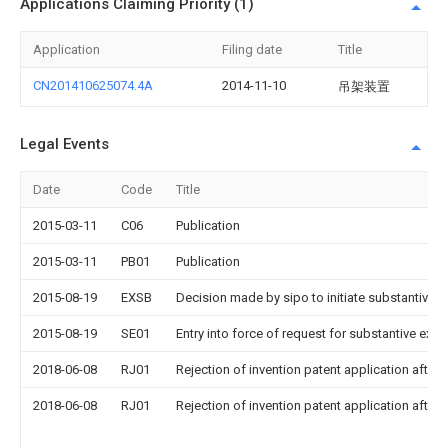
Applications Claiming Priority (1)
Application
Filing date
Title
CN201410625074.4A
2014-11-10
吊架装置
Legal Events
Date
Code
Title
2015-03-11
C06
Publication
2015-03-11
PB01
Publication
2015-08-19
EXSB
Decision made by sipo to initiate substantive 
2015-08-19
SE01
Entry into force of request for substantive exa
2018-06-08
RJ01
Rejection of invention patent application after 
2018-06-08
RJ01
Rejection of invention patent application after 