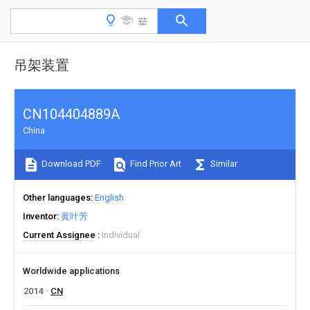
吊架装置
CN104404889A
China
Download PDF
Find Prior Art
Similar
Other languages
English
Inventor
黄叶芳
Current Assignee
Individual
Worldwide applications
2014
CN