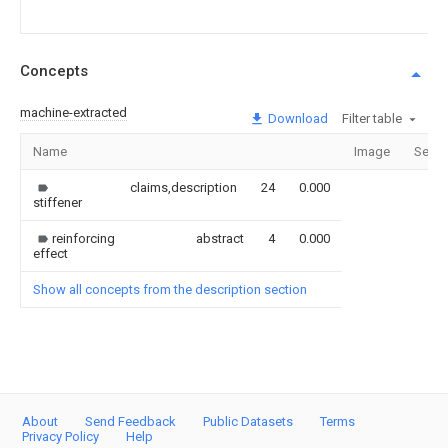
Concepts
machine-extracted
Download
Filter table
Name
Image
Secti
claims,description
24
0.000
stiffener
reinforcing
abstract
4
0.000
effect
Show all concepts from the description section
About
Send Feedback
Public Datasets
Terms
Privacy Policy
Help