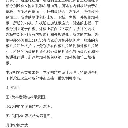
孔和第二右通孔连通，所述的左上连接孔和右上连接孔下
部分别设有左附加孔和右附加孔，所述的内侧板贴合于左
侧板、右侧板内侧面上；外侧板贴合于左侧板、右侧板外
侧面上，所述的箱体包括上板、下板、内板、外板和加强
板，所述的内板、外板通过加强板连接，所述的上板、下
板分别固定于内板、外板上表面和下表面，所述的内板、
外板中部分别设有内板通孔和外板通孔，所述的内板、外
板中部外侧面上分别设有内板护片和外板护片，所述的内
板护片和外板护片上分别设有内板护片通孔和外板护片通
孔，所述的内板护片通孔和外板护片通孔与内板通孔和外
板通孔连通，所述的加强板包括第一加强板和第二加强
板。
本发明的有益效果是：本发明结构设计合理，特别适合用
于桥梁挂篮主桁各部件的连接，重复利用率高。
附图说明
图1为本发明结构示意图。
图2为图1的侧面结构示意图。
图3为图2加强板结构示意图。
具体实施方式