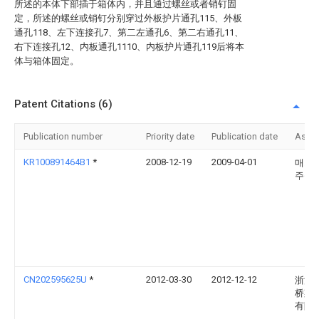
所述的本体下部插于箱体内，并且通过螺丝或者销钉固
定，所述的螺丝或销钉分别穿过外板护片通孔115、外板
通孔118、左下连接孔7、第二左通孔6、第二右通孔11、
右下连接孔12、内板通孔1110、内板护片通孔119后将本
体与箱体固定。
Patent Citations (6)
Publication number
Priority date
Publication date
Assi
KR100891464B1
*
2008-12-19
2009-04-01
매크
주식
CN202595625U
*
2012-03-30
2012-12-12
浙江
桥梁
有限