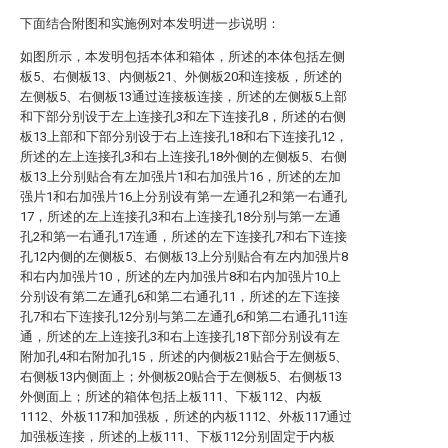
下面结合附图和实施例对本发明进一步说明：
如图所示，本发明包括本体和箱体，所述的本体包括左侧
板5、右侧板13、内侧板21、外侧板20和连接板，所述的
左侧板5、右侧板13通过连接板连接，所述的左侧板5上部
和下部分别设于左上连接孔3和左下连接孔8，所述的右侧
板13上部和下部分别设于右上连接孔18和右下连接孔12，
所述的左上连接孔3和右上连接孔18外侧的左侧板5、右侧
板13上分别贴合有左加强片1和右加强片16，所述的左加
强片1和右加强片16上分别设有第一左通孔2和第一右通孔
17，所述的左上连接孔3和右上连接孔18分别与第一左通
孔2和第一右通孔17连通，所述的左下连接孔7和右下连接
孔12内侧的左侧板5、右侧板13上分别贴合有左内加强片8
和右内加强片10，所述的左内加强片8和右内加强片10上
分别设有第二左通孔6和第二右通孔11，所述的左下连接
孔7和右下连接孔12分别与第二左通孔6和第二右通孔11连
通，所述的左上连接孔3和右上连接孔18下部分别设有左
附加孔4和右附加孔15，所述的内侧板21贴合于左侧板5、
右侧板13内侧面上；外侧板20贴合于左侧板5、右侧板13
外侧面上；所述的箱体包括上板111、下板112、内板
1112、外板117和加强板，所述的内板1112、外板117通过
加强板连接，所述的上板111、下板112分别固定于内板