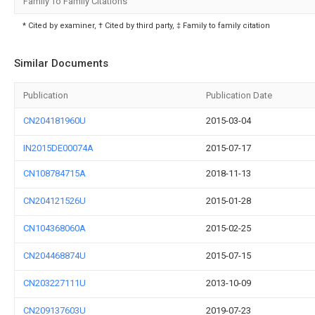
Family To Family Citations
* Cited by examiner, † Cited by third party, ‡ Family to family citation
Similar Documents
Publication
Publication Date
CN204181960U
2015-03-04
IN2015DE00074A
2015-07-17
CN108784715A
2018-11-13
CN204121526U
2015-01-28
CN104368060A
2015-02-25
CN204468874U
2015-07-15
CN203227111U
2013-10-09
CN209137603U
2019-07-23