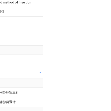
nd method of insertion
置针
用静脉留置针
静脉留置针