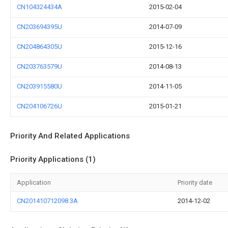
CN104324434A
2015-02-04
CN203694395U
2014-07-09
CN204864305U
2015-12-16
CN203763579U
2014-08-13
CN203915580U
2014-11-05
CN204106726U
2015-01-21
Priority And Related Applications
Priority Applications (1)
Application
Priority date
CN201410712098.3A
2014-12-02