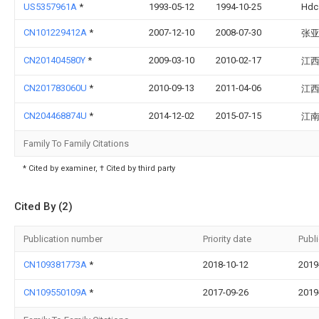
US5357961A
*
1993-05-12
1994-10-25
Hdc
CN101229412A
*
2007-12-10
2008-07-30
张
CN201404580Y
*
2009-03-10
2010-02-17
江
CN201783060U
*
2010-09-13
2011-04-06
江
CN204468874U
*
2014-12-02
2015-07-15
江
Family To Family Citations
* Cited by examiner, † Cited by third party
Cited By (2)
Publication number
Priority date
Publ
CN109381773A
*
2018-10-12
2019
CN109550109A
*
2017-09-26
2019