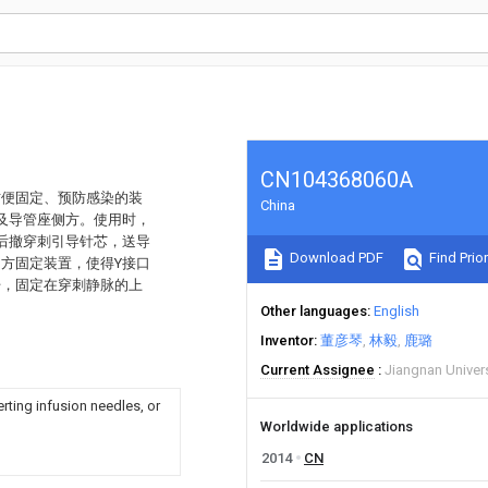
CN104368060A
方便固定、预防感染的装
China
及导管座侧方。使用时，
后撤穿刺引导针芯，送导
Download PDF
Find Prior
方固定装置，使得Y接口
开，固定在穿刺静脉的上
Other languages
English
Inventor
董彦琴
林毅
鹿璐
Current Assignee
Jiangnan Univers
erting infusion needles, or
Worldwide applications
2014
CN