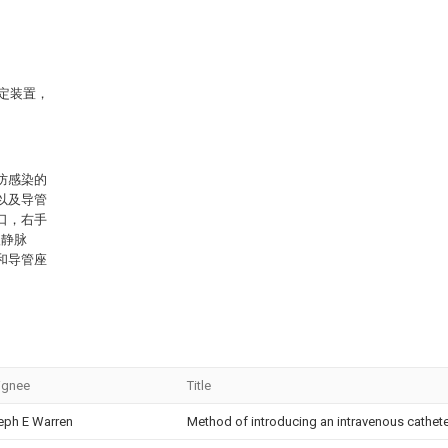
固定装置，
防感染的
以及导管
口，右手
入静脉
和导管座
ignee
Title
eph E Warren
Method of introducing an intravenous cathete