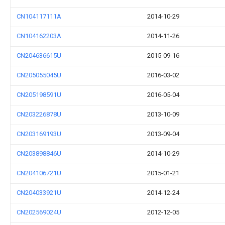
CN104117111A
2014-10-29
CN104162203A
2014-11-26
CN204636615U
2015-09-16
CN205055045U
2016-03-02
CN205198591U
2016-05-04
CN203226878U
2013-10-09
CN203169193U
2013-09-04
CN203898846U
2014-10-29
CN204106721U
2015-01-21
CN204033921U
2014-12-24
CN202569024U
2012-12-05