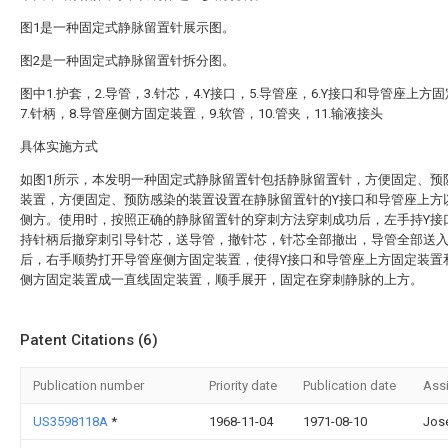
图1是一种固定式静脉留置针展示图。
图2是一种固定式静脉留置针拆分图。
图中1.护套，2.导管，3.针芯，4.Y接口，5.导管座，6.Y接口和导管座上方
7.针柄，8.导管座侧方固定装置，9.软管，10.管夹，11.输液接头
具体实施方式
如图1所示，本发明一种固定式静脉留置针包括静脉留置针，方便固定、预
装置，方便固定、预防感染的装置设置在静脉留置针的Y接口和导管座上方
侧方。使用时，按照正确的静脉留置针的穿刺方法穿刺成功后，左手持Y接
持针柄后撤穿刺引导针芯，送导管，撤针芯，针芯全部撤出，导管全部送
后，右手顺势打开导管座侧方固定装置，使得Y接口和导管座上方固定装置
侧方固定装置成一直线固定装置，顺手展开，固定在穿刺静脉的上方。
Patent Citations (6)
Publication number
Priority date
Publication date
Ass
US3598118A
*
1968-11-04
1971-08-10
Jos