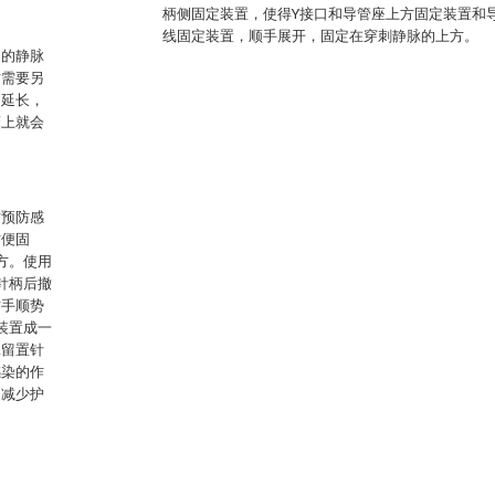
柄侧固定装置，使得Y接口和导管座上方固定装置和
线固定装置，顺手展开，固定在穿刺静脉的上方。
定的静脉
时需要另
间延长，
床上就会
时预防感
方便固
方。使用
针柄后撤
右手顺势
装置成一
脉留置针
感染的作
，减少护