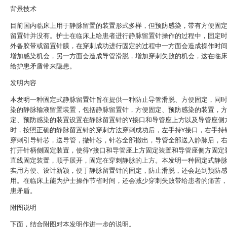
背景技术
目前国内临床上用于静脉留置的装置形式多样，但预防感染，带有方便固
留置针并没有。护士在临床上给患者进行静脉留置针操作的过程中，固定
外备胶带或留置针膜，在穿刺成功进行固定的过程中一方面会造成操作时
增加感染机会，另一方面会造成导管滑脱，增加穿刺失败的机会，这在临
给护患矛盾带来隐患。
发明内容
本发明一种固定式静脉留置针旨在提供一种防止导管滑脱、方便固定，同
染的静脉输液留置装置，包括静脉留置针，方便固定、预防感染的装置，
定、预防感染的装置设置在静脉留置针的Y接口和导管座上方以及导管座侧
时，按照正确的静脉留置针的穿刺方法穿刺成功后，左手持Y接口，右手持
穿刺引导针芯，送导管，撤针芯，针芯全部撤出，导管全部送入静脉后，
打开针柄侧固定装置，使得Y接口和导管座上方固定装置和导管座侧方固定
直线固定装置，顺手展开，固定在穿刺静脉的上方。本发明一种固定式静
实用方便、设计新颖，便于静脉留置针的固定，防止滑脱，还会起到预防
用。在临床上能为护士操作节省时间，还会减少穿刺失败带给患者的痛苦
患矛盾。
附图说明
下面，结合附图对本发明作进一步的说明。