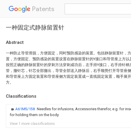
Patents
一种固定式静脉留置针
Abstract
一种防止导管滑脱，方便固定，同时预防感染的装置。包括静脉留置针，
置，方便固定、预防感染的装置设置在静脉留置针的Y接口和导管座上方以
按照正确的静脉留置针的穿刺方法穿刺成功后，左手持Y接口，右手持针柄
管，撤针芯，针芯全部撤出，导管全部送入静脉后，右手顺势打开导管座侧
和导管座上方固定装置和导管座侧方固定装置成一直线固定装置，顺手展
方。
Classifications
A61M5/158
Needles for infusions; Accessories therefor, e.g. for ins
for holding them on the body
View 1 more classifications