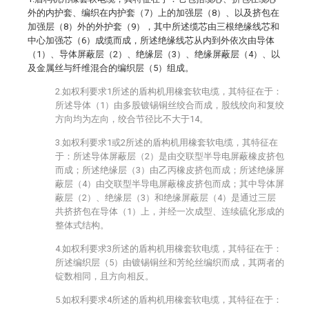
外的内护套、编织在内护套（7）上的加强层（8）、以及挤包在
加强层（8）外的外护套（9），其中所述缆芯由三根绝缘线芯和
中心加强芯（6）成缆而成，所述绝缘线芯从内到外依次由导体
（1）、导体屏蔽层（2）、绝缘层（3）、绝缘屏蔽层（4）、以
及金属丝与纤维混合的编织层（5）组成。
2.如权利要求1所述的盾构机用橡套软电缆，其特征在于：
所述导体（1）由多股镀锡铜丝绞合而成，股线绞向和复绞
方向均为左向，绞合节径比不大于14。
3.如权利要求1或2所述的盾构机用橡套软电缆，其特征在
于：所述导体屏蔽层（2）是由交联型半导电屏蔽橡皮挤包
而成；所述绝缘层（3）由乙丙橡皮挤包而成；所述绝缘屏
蔽层（4）由交联型半导电屏蔽橡皮挤包而成；其中导体屏
蔽层（2）、绝缘层（3）和绝缘屏蔽层（4）是通过三层
共挤挤包在导体（1）上，并经一次成型、连续硫化形成的
整体式结构。
4.如权利要求3所述的盾构机用橡套软电缆，其特征在于：
所述编织层（5）由镀锡铜丝和芳纶丝编织而成，其两者的
锭数相同，且方向相反。
5.如权利要求4所述的盾构机用橡套软电缆，其特征在于：