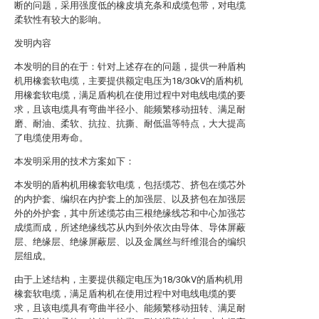
断的问题，采用强度低的橡皮填充条和成缆包带，对电缆
柔软性有较大的影响。
发明内容
本发明的目的在于：针对上述存在的问题，提供一种盾构
机用橡套软电缆，主要提供额定电压为18/30kV的盾构机
用橡套软电缆，满足盾构机在使用过程中对电线电缆的要
求，且该电缆具有弯曲半径小、能频繁移动扭转、满足耐
磨、耐油、柔软、抗拉、抗撕、耐低温等特点，大大提高
了电缆使用寿命。
本发明采用的技术方案如下：
本发明的盾构机用橡套软电缆，包括缆芯、挤包在缆芯外
的内护套、编织在内护套上的加强层、以及挤包在加强层
外的外护套，其中所述缆芯由三根绝缘线芯和中心加强芯
成缆而成，所述绝缘线芯从内到外依次由导体、导体屏蔽
层、绝缘层、绝缘屏蔽层、以及金属丝与纤维混合的编织
层组成。
由于上述结构，主要提供额定电压为18/30kV的盾构机用
橡套软电缆，满足盾构机在使用过程中对电线电缆的要
求，且该电缆具有弯曲半径小、能频繁移动扭转、满足耐