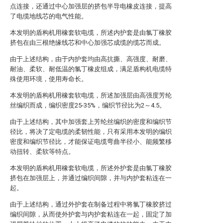
点连接，还通过中心加强层的挤包半导电橡皮连接，提高
了电缆地线芯的电气性能。
本发明的盾构机用橡套软电缆，所述内护套是由氯丁橡胶
挤包在由三根绝缘线芯和中心加强芯成缆的缆芯而成。
由于上述结构，由于内护套均由高抗撕、高强度、耐磨、
耐油、柔软、耐低温的氯丁橡皮组成，满足盾构机电缆特
殊使用环境，使用寿命长。
本发明的盾构机用橡套软电缆，所述加强层由高强度芳纶
丝编织而成，编织密度25-35%，编织节径比为2～4.5。
由于上述结构，其中加强套上芳纶丝编织的密度和编织节
径比，将决了定电缆的柔韧性能，只有采用本发明的编织
密度和编织节径比，才能保证电缆弯曲半径小、能频繁移
动扭转、柔软等特点。
本发明的盾构机用橡套软电缆，所述外护套是由氯丁橡胶
挤包在加强层上，并通过编织间隙，并与内护套粘连在一
起。
由于上述结构，通过外护套在制备过程中将氯丁橡胶挤过
编织间隙，从而使外护套与内护套粘连在一起，固定了加