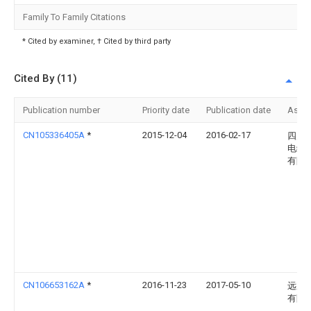
Family To Family Citations
* Cited by examiner, † Cited by third party
Cited By (11)
Publication number
Priority date
Publication date
Assi
CN105336405A
*
2015-12-04
2016-02-17
四川
电缆
有限
CN106653162A
*
2016-11-23
2017-05-10
远东
有限