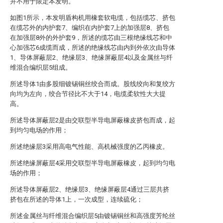
并不用于限定本发明。
如图1所示，本发明盾构机用橡套软电缆，包括缆芯、挤包
在缆芯外的内护套7、编织在内护套7上的加强层8、挤包
在加强层8外的外护套9，所述的缆芯由三根绝缘线芯和中
心加强芯6成缆而成，所述的绝缘线芯由内到外依次由导体
1、导体屏蔽层2、绝缘层3、绝缘屏蔽层4以及金属丝与纤
维混合编织层5组成。
所述导体1由多股细镀锡铜丝绞合而成。股线绞向和复绞方
向均为左向，绞合节径比不大于14，电缆柔软性大大提
高。
所述导体屏蔽层2是由交联型半导电屏蔽橡皮挤包而成，起
到均匀电场的作用；
所述绝缘层3采用高电气性能、高机械强度的乙丙橡皮。
所述绝缘屏蔽层4采用交联型半导电屏蔽橡皮，起到均匀电
场的作用；
所述导体屏蔽层2、绝缘层3、绝缘屏蔽层4通过三层共挤
挤包在所述的导体1上，一次成型，连续硫化；
所述金属丝与纤维混合编织层5由镀锡铜丝和高强度芳纶丝