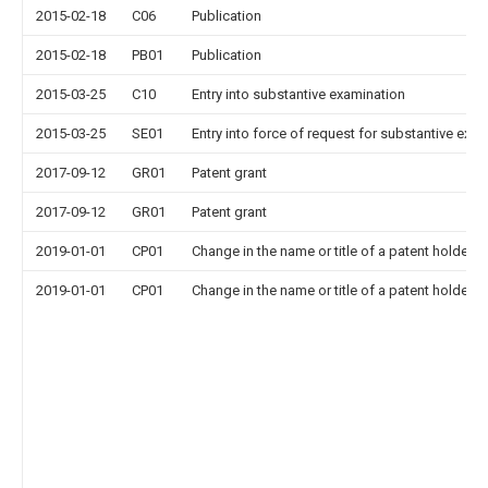
2015-02-18
C06
Publication
2015-02-18
PB01
Publication
2015-03-25
C10
Entry into substantive examination
2015-03-25
SE01
Entry into force of request for substantive exa
2017-09-12
GR01
Patent grant
2017-09-12
GR01
Patent grant
2019-01-01
CP01
Change in the name or title of a patent holder
2019-01-01
CP01
Change in the name or title of a patent holder