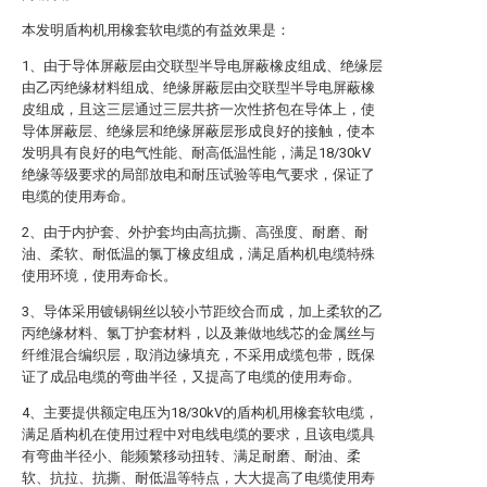
本发明盾构机用橡套软电缆的有益效果是：
1、由于导体屏蔽层由交联型半导电屏蔽橡皮组成、绝缘层
由乙丙绝缘材料组成、绝缘屏蔽层由交联型半导电屏蔽橡
皮组成，且这三层通过三层共挤一次性挤包在导体上，使
导体屏蔽层、绝缘层和绝缘屏蔽层形成良好的接触，使本
发明具有良好的电气性能、耐高低温性能，满足18/30kV
绝缘等级要求的局部放电和耐压试验等电气要求，保证了
电缆的使用寿命。
2、由于内护套、外护套均由高抗撕、高强度、耐磨、耐
油、柔软、耐低温的氯丁橡皮组成，满足盾构机电缆特殊
使用环境，使用寿命长。
3、导体采用镀锡铜丝以较小节距绞合而成，加上柔软的乙
丙绝缘材料、氯丁护套材料，以及兼做地线芯的金属丝与
纤维混合编织层，取消边缘填充，不采用成缆包带，既保
证了成品电缆的弯曲半径，又提高了电缆的使用寿命。
4、主要提供额定电压为18/30kV的盾构机用橡套软电缆，
满足盾构机在使用过程中对电线电缆的要求，且该电缆具
有弯曲半径小、能频繁移动扭转、满足耐磨、耐油、柔
软、抗拉、抗撕、耐低温等特点，大大提高了电缆使用寿