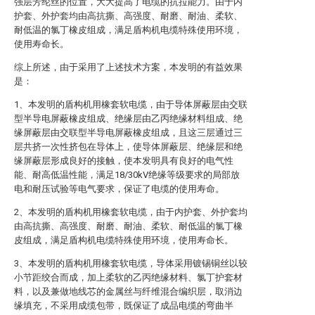
强层芳纶丝的位置，大大提高了电缆的抗拉能力。由于内
护套、外护套均由高抗撕、高强度、耐磨、耐油、柔软、
耐低温的氯丁橡皮组成，满足盾构机电缆特殊使用环境，
使用寿命长。
综上所述，由于采用了上述技术方案，本发明的有益效果
是：
1、本发明的盾构机用橡套软电缆，由于导体屏蔽层由交联
型半导电屏蔽橡皮组成、绝缘层由乙丙绝缘材料组成、绝
缘屏蔽层由交联型半导电屏蔽橡皮组成，且这三层通过三
层共挤一次性挤包在导体上，使导体屏蔽层、绝缘层和绝
缘屏蔽层形成良好的接触，使本发明具有良好的电气性
能、耐高低温性能，满足18/30kV绝缘等级要求的局部放
电和耐压试验等电气要求，保证了电缆的使用寿命。
2、本发明的盾构机用橡套软电缆，由于内护套、外护套均
由高抗撕、高强度、耐磨、耐油、柔软、耐低温的氯丁橡
皮组成，满足盾构机电缆特殊使用环境，使用寿命长。
3、本发明的盾构机用橡套软电缆，导体采用镀锡铜丝以较
小节距绞合而成，加上柔软的乙丙绝缘材料、氯丁护套材
料，以及兼做地线芯的金属丝与纤维混合编织层，取消边
缘填充，不采用成缆包带，既保证了成品电缆的弯曲半