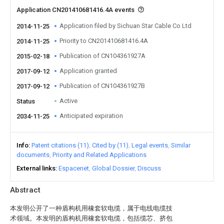
Application CN201410681416.4A events
Application filed by Sichuan Star Cable Co Ltd
2014-11-25
Priority to CN201410681416.4A
2014-11-25
Publication of CN104361927A
2015-02-18
Application granted
2017-09-12
Publication of CN104361927B
2017-09-12
Active
Status
Anticipated expiration
2034-11-25
Info
Patent citations (11)
Cited by (11)
Legal events
Similar
documents
Priority and Related Applications
External links
Espacenet
Global Dossier
Discuss
Abstract
本发明公开了一种盾构机用橡套软电缆，属于电线电缆技
术领域。本发明的盾构机用橡套软电缆，包括缆芯、挤包