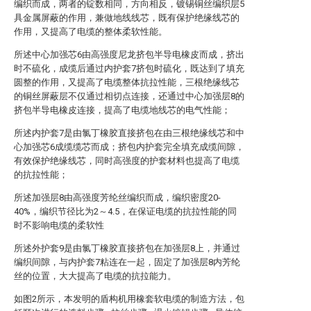
编织而成，两者的锭数相同，方向相反，镀锡铜丝编织层5
具金属屏蔽的作用，兼做地线线芯，既有保护绝缘线芯的
作用，又提高了电缆的整体柔软性能。
所述中心加强芯6由高强度尼龙挤包半导电橡皮而成，挤出
时不硫化，成缆后通过内护套7挤包时硫化，既达到了填充
圆整的作用，又提高了电缆整体抗拉性能，三根绝缘线芯
的铜丝屏蔽层不仅通过相切点连接，还通过中心加强层8的
挤包半导电橡皮连接，提高了电缆地线芯的电气性能；
所述内护套7是由氯丁橡胶直接挤包在由三根绝缘线芯和中
心加强芯6成缆缆芯而成；挤包内护套完全填充成缆间隙，
有效保护绝缘线芯，同时高强度的护套材料也提高了电缆
的抗拉性能；
所述加强层8由高强度芳纶丝编织而成，编织密度20-
40%，编织节径比为2～4.5，在保证电缆的抗拉性能的同
时不影响电缆的柔软性
所述外护套9是由氯丁橡胶直接挤包在加强层8上，并通过
编织间隙，与内护套7粘连在一起，固定了加强层8内芳纶
丝的位置，大大提高了电缆的抗拉能力。
如图2所示，本发明的盾构机用橡套软电缆的制造方法，包