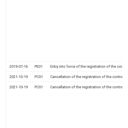
2019-07-16
PE01
Entry into force of the registration of the contr
2021-10-19
PC01
Cancellation of the registration of the contract 
2021-10-19
PC01
Cancellation of the registration of the contract 