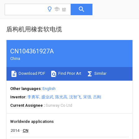
盾构机用橡套软电缆
CN104361927A
China
Download PDF
Find Prior Art
Similar
Other languages
English
Inventor
李勇军
盛业武
陈光高
沈智飞
宋强
吕刚
Current Assignee
Sunway Co Ltd
Worldwide applications
2014
CN