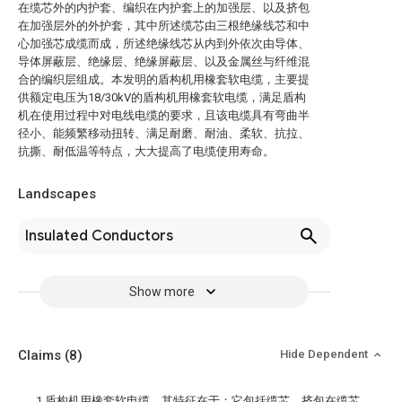
在缆芯外的内护套、编织在内护套上的加强层、以及挤包
在加强层外的外护套，其中所述缆芯由三根绝缘线芯和中
心加强芯成缆而成，所述绝缘线芯从内到外依次由导体、
导体屏蔽层、绝缘层、绝缘屏蔽层、以及金属丝与纤维混
合的编织层组成。本发明的盾构机用橡套软电缆，主要提
供额定电压为18/30kV的盾构机用橡套软电缆，满足盾构
机在使用过程中对电线电缆的要求，且该电缆具有弯曲半
径小、能频繁移动扭转、满足耐磨、耐油、柔软、抗拉、
抗撕、耐低温等特点，大大提高了电缆使用寿命。
Landscapes
Insulated Conductors
Show more
Claims
(8)
Hide Dependent
1.盾构机用橡套软电缆，其特征在于：它包括缆芯、挤包在缆芯