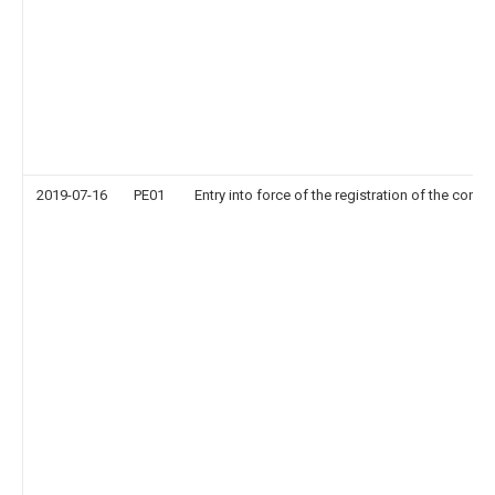
2019-07-16
PE01
Entry into force of the registration of the contr