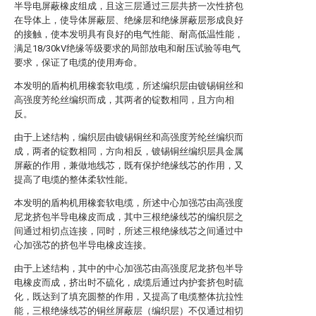
半导电屏蔽橡皮组成，且这三层通过三层共挤一次性挤包
在导体上，使导体屏蔽层、绝缘层和绝缘屏蔽层形成良好
的接触，使本发明具有良好的电气性能、耐高低温性能，
满足18/30kV绝缘等级要求的局部放电和耐压试验等电气
要求，保证了电缆的使用寿命。
本发明的盾构机用橡套软电缆，所述编织层由镀锡铜丝和
高强度芳纶丝编织而成，其两者的锭数相同，且方向相
反。
由于上述结构，编织层由镀锡铜丝和高强度芳纶丝编织而
成，两者的锭数相同，方向相反，镀锡铜丝编织层具金属
屏蔽的作用，兼做地线芯，既有保护绝缘线芯的作用，又
提高了电缆的整体柔软性能。
本发明的盾构机用橡套软电缆，所述中心加强芯由高强度
尼龙挤包半导电橡皮而成，其中三根绝缘线芯的编织层之
间通过相切点连接，同时，所述三根绝缘线芯之间通过中
心加强芯的挤包半导电橡皮连接。
由于上述结构，其中的中心加强芯由高强度尼龙挤包半导
电橡皮而成，挤出时不硫化，成缆后通过内护套挤包时硫
化，既达到了填充圆整的作用，又提高了电缆整体抗拉性
能，三根绝缘线芯的铜丝屏蔽层（编织层）不仅通过相切