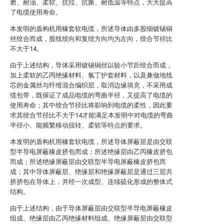
磨、耐油、柔软、抗拉、抗撕、耐低温等特点，大大提高
了电缆使用寿命。
本发明的盾构机用橡套软电缆，所述导体由多股细镀锡铜
丝绞合而成，股线绞向和复绞方向均为左向，绞合节径比
不大于14。
由于上述结构，导体采用镀锡铜丝以较小节距绞合而成，
加上柔软的乙丙绝缘材料、氯丁护套材料，以及兼做地线
芯的金属丝与纤维混合编织层，取消边缘填充，不采用成
缆包带，既保证了成品电缆的弯曲半径，又提高了电缆的
使用寿命；其中绞合节径比将影响到电缆的柔性，因此要
求其绞合节径比不大于14才能满足本发明中对电缆的弯曲
半径小、能频繁移动扭转、柔软等特点的要求。
本发明的盾构机用橡套软电缆，所述导体屏蔽层是由交联
型半导电屏蔽橡皮挤包而成；所述绝缘层由乙丙橡皮挤包
而成；所述绝缘屏蔽层由交联型半导电屏蔽橡皮挤包而
成；其中导体屏蔽层、绝缘层和绝缘屏蔽层是通过三层共
挤挤包在导体上，并经一次成型、连续硫化形成的整体式
结构。
由于上述结构，由于导体屏蔽层由交联型半导电屏蔽橡皮
组成、绝缘层由乙丙绝缘材料组成、绝缘屏蔽层由交联型