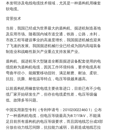
本发明涉及电线电缆技术领域，尤其是一种盾构机用橡套
软电缆。
背景技术
当前，我国已经成为世界最大的盾构机、掘进机制造基地
及应用市场。随着国内城市道交通，铁路，公路，水利，
市政工程等建设事业的高速度增长，我国掘进机械也迎来
了飞速的发展。我国掘进机械行业已经成为国内高端装备
制造业和战略性新兴产业重点支持发展产业。
盾构机、掘进机等大型隧道全断面掘进设备配套使用的电
缆统称为盾构机电缆，因其工作环境特殊，要求电缆具有
弯曲半径小、能频繁移动扭转、满足耐磨、耐油、柔软、
抗拉、抗撕、耐低温等特点，电压等级越来越高。
以前盾构机用橡套软电缆主要依靠进口，目前已有不少电
缆厂家开始研发生产，但存在电缆柔性差，电压等级偏
低、故障多等问题。
中国实用新型专利（专利申请号：201020022460.1）公布
了一种盾构机电缆，但电压等级最高为8.7/15kV，不能满
足目前所有盾构机的电压等级要求，而且因地线芯分成3部
分放在动力线芯间隙，抗拉能力减弱，容易造成地线芯拉