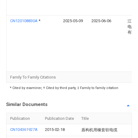
CN120108830A
*
2025-05-09
2025-06-06
江西
电缆
有限
Family To Family Citations
* Cited by examiner, † Cited by third party, ‡ Family to family citation
Similar Documents
Publication
Publication Date
Title
CN104361927A
2015-02-18
盾构机用橡套软电缆