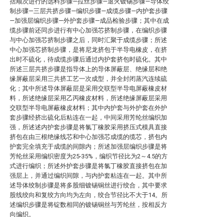
括顺次进行的选料步骤—拉丝步骤—退火镀锡步骤—导体绞
制步骤—三层共挤步骤—编织步骤—成缆步骤—内护套步骤
—加强层编织步骤—外护套步骤—成品检验步骤；其中在成
缆步骤前还同步进行有中心加强芯挤制步骤，在编织步骤
与中心加强芯挤制步骤之后，同时汇聚于成缆步骤；所述
中心加强芯挤制步骤，是将尼龙挤包于半导电橡皮，在挤
出时不硫化，待成缆步骤后通过内护套挤包时硫化。其中
所述三层共挤步骤是指导体上的导体屏蔽层、绝缘层和绝
缘屏蔽层采用三共挤工艺一次成型，并全封闭蒸汽连续硫
化；其中所述导体屏蔽层是采用交联型半导电屏蔽橡皮材
料，所述绝缘层采用乙丙橡皮材料，所述绝缘屏蔽层采用
交联型半导电屏蔽橡皮材料；其中内护套与外护套在外护
套步骤经挤出硫化后粘连在一起，中间采用芳纶丝编织加
强，所述述内护套步骤是将氯丁橡胶采用挤压式模具直接
挤包在由三根绝缘线芯和中心加强芯成缆的缆芯，挤包内
护套完全填充于成缆的间隙内；所述加强层编织步骤是将
芳纶丝采用编织密度为25-35%，编织节径比为2～4.5的方
式进行编织；所述外护套步骤是将氯丁橡胶直接挤包在加
强层上，并通过编织间隙，与内护套粘连在一起。其中所
述导体绞制步骤是将多股细镀锡铜丝进行绞合，其中要求
股线绞向和复绞方向均为左向，绞合节径比不大于14。所
述编织步骤是将锭数相同的镀锡铜丝与芳纶丝，按相反方
向编织。