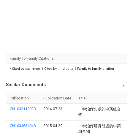
Family To Family Citations
* Cited by examiner, † Cited by third party, ‡ Family to family citation
Similar Documents
Publication
Publication Date
Title
CN103211892B
2014-07-23
一种治疗失眠的中药组合
物
CN103463404B
2015-04-29
一种治疗肝肾阴虚的中药
组合物