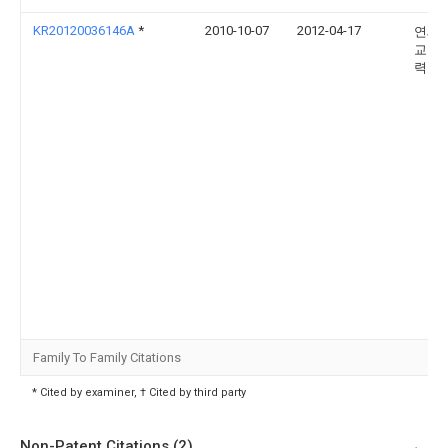
KR20120036146A
*
2010-10-07
2012-04-17
연세
교 산
력단
Family To Family Citations
* Cited by examiner, † Cited by third party
Non-Patent Citations (2)