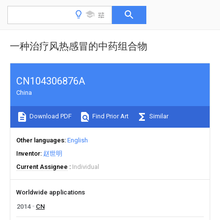
一种治疗风热感冒的中药组合物
CN104306876A
China
Download PDF
Find Prior Art
Similar
Other languages
English
Inventor
赵世明
Current Assignee
Individual
Worldwide applications
2014
CN