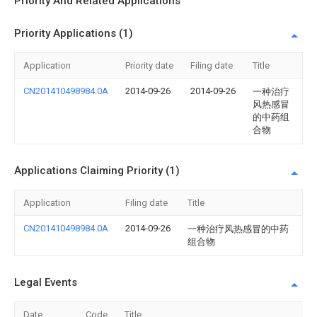
Priority And Related Applications
Priority Applications (1)
Application
Priority date
Filing date
Title
CN201410498984.0A
2014-09-26
2014-09-26
一种治疗
风热感冒
的中药组
合物
Applications Claiming Priority (1)
Application
Filing date
Title
CN201410498984.0A
2014-09-26
一种治疗风热感冒的中药
组合物
Legal Events
Date
Code
Title