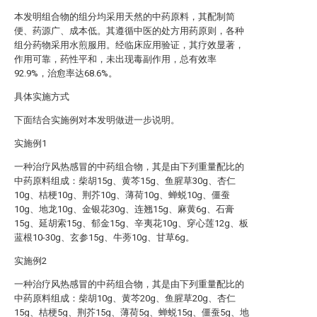
本发明组合物的组分均采用天然的中药原料，其配制简
便、药源广、成本低。其遵循中医的处方用药原则，各种
组分药物采用水煎服用。经临床应用验证，其疗效显著，
作用可靠，药性平和，未出现毒副作用，总有效率
92.9%，治愈率达68.6%。
具体实施方式
下面结合实施例对本发明做进一步说明。
实施例1
一种治疗风热感冒的中药组合物，其是由下列重量配比的
中药原料组成：柴胡15g、黄芩15g、鱼腥草30g、杏仁
10g、桔梗10g、荆芥10g、薄荷10g、蝉蜕10g、僵蚕
10g、地龙10g、金银花30g、连翘15g、麻黄6g、石膏
15g、延胡索15g、郁金15g、辛夷花10g、穿心莲12g、板
蓝根10-30g、玄参15g、牛蒡10g、甘草6g。
实施例2
一种治疗风热感冒的中药组合物，其是由下列重量配比的
中药原料组成：柴胡10g、黄芩20g、鱼腥草20g、杏仁
15g、桔梗5g、荆芥15g、薄荷5g、蝉蜕15g、僵蚕5g、地