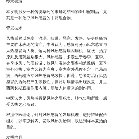
技术领域
本发明涉及一种传统草药的未确定结构的医用配制品，尤
其是一种治疗风热感冒的中药组合物。
背景技术
风热感冒以鼻塞、流涕、咳嗽、恶寒、发热、头身疼痛为
主要临床表现的病症。中医认为，感冒可分为风寒感冒与
风热感冒两大类。这两种风热感冒病因病机、症状、治疗
原则及用药差别很大。风热感冒，多发生于春季、夏季。
春季多风，气候转温，故风与温热之邪多相兼致病；夏季
室外闷热，室内又较为凉爽，室内室外温度不定，也易患
病。西药输液治风热感冒见效快，但是，患者对治疗风热
感冒的西药易产生依赖性，停药后病情易出现反复，并且
西药长期直接作用内脏，易给人体带来的副作用。
中医认为，风热感冒是风热之邪犯表、肺气失和所致，感
受风热之邪所致。
根据中医理论，针对风热感冒的发病机理，进行辩证配伍
组方，以辛凉解表、发散风热为治则，以达到标本兼治的
目的。
发明内容