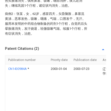
热头胀痛消失，偶有鼻塞、咳嗽，咽部消肿，痰几近消
失；继续巩固1个疗程，诸症状均消失，治愈。
病例2：张某，女，62岁，感冒四天，头昏脑胀，鼻塞流
黄涕，恶寒发热，咳嗽，咽痛，气喘，口唇发干，无汗。
服用本发明的中药组合物制备的药剂1个疗程，自觉药后头
晕胀痛消失，发汗烧退，轻微咳嗽气喘。续服1个疗程，所
有症状消失，治愈。
Patent Citations (2)
Publication number
Priority date
Publication date
Assi
CN1430984A
*
2003-01-04
2003-07-23
辽宁
学院