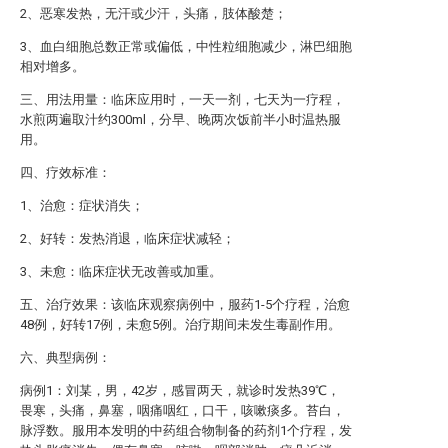
2、恶寒发热，无汗或少汗，头痛，肢体酸楚；
3、血白细胞总数正常或偏低，中性粒细胞减少，淋巴细胞
相对增多。
三、用法用量：临床应用时，一天一剂，七天为一疗程，
水煎两遍取汁约300ml，分早、晚两次饭前半小时温热服
用。
四、疗效标准：
1、治愈：症状消失；
2、好转：发热消退，临床症状减轻；
3、未愈：临床症状无改善或加重。
五、治疗效果：该临床观察病例中，服药1-5个疗程，治愈
48例，好转17例，未愈5例。治疗期间未发生毒副作用。
六、典型病例：
病例1：刘某，男，42岁，感冒两天，就诊时发热39℃，
畏寒，头痛，鼻塞，咽痛咽红，口干，咳嗽痰多。苔白，
脉浮数。服用本发明的中药组合物制备的药剂1个疗程，发