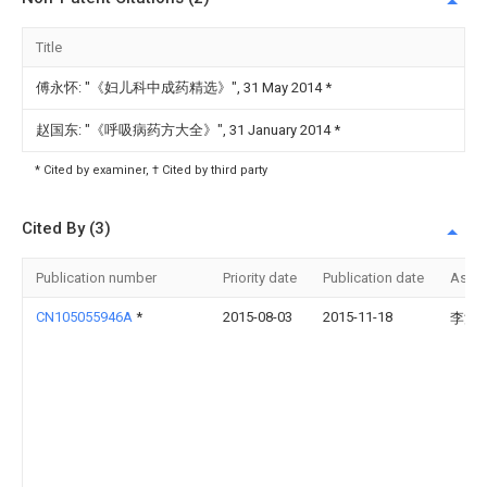
Title
傅永怀: "《妇儿科中成药精选》", 31 May 2014
*
赵国东: "《呼吸病药方大全》", 31 January 2014
*
* Cited by examiner, † Cited by third party
Cited By (3)
Publication number
Priority date
Publication date
Assi
CN105055946A
*
2015-08-03
2015-11-18
李浩