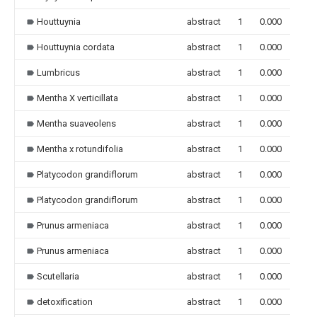
Houttuynia
abstract
1
0.000
Houttuynia cordata
abstract
1
0.000
Lumbricus
abstract
1
0.000
Mentha X verticillata
abstract
1
0.000
Mentha suaveolens
abstract
1
0.000
Mentha x rotundifolia
abstract
1
0.000
Platycodon grandiflorum
abstract
1
0.000
Platycodon grandiflorum
abstract
1
0.000
Prunus armeniaca
abstract
1
0.000
Prunus armeniaca
abstract
1
0.000
Scutellaria
abstract
1
0.000
detoxification
abstract
1
0.000