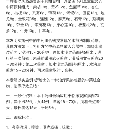
一种治疗风热感冒的中药组合物，其是由下列重量配比的
中药原料组成：柴胡18g、黄芩12g、鱼腥草35g、杏仁
8g、桔梗13g、荆芥8g、薄荷13g、蝉蜕8g、僵蚕13g、地
龙8g、金银花35g、连翘12g、麻黄8g、石膏12g、延胡索
18g、郁金12g、辛夷花13g、穿心莲10g、板蓝根25g、玄
参12g、牛蒡13g、甘草4g。
本发明实施例中的中药组合物按常规的水煎法制取药剂。
具体方法如下：将组方的中药原料放入容器中，加冷水漫
过药面，浸泡15～20分钟，再加水没过药面约6厘米，进
行第一次煎煮，未沸前采用武火煎煮，沸后用文火煎煮20
～30分钟；第二次煎煮，加水没过药面约4厘米，水沸后
煎煮15～20分钟。两次煎煮取汁，合并。
本发明以实施例1所给出的一种治疗风热感冒的中药组合
物，临床疗效总结：
一、一般性资料：本中药组合物应用于临床观察病例70
例，其中男26例，女44例，年龄18～70岁。病程最短者1
天，最长者达15天，平均3天。
二、诊断标准：
1、鼻塞流涕，喷嚏，咽痒或痛，咳嗽；