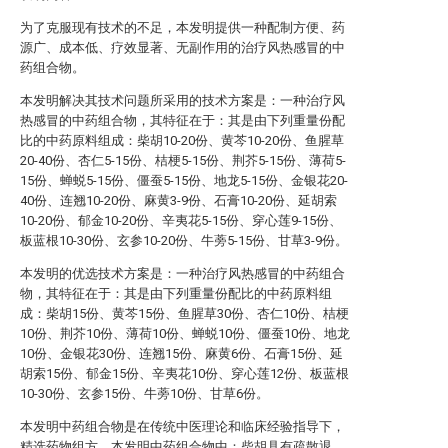
为了克服现有技术的不足，本发明提供一种配制方便、药
源广、成本低、疗效显著、无副作用的治疗风热感冒的中
药组合物。
本发明解决其技术问题所采用的技术方案是：一种治疗风
热感冒的中药组合物，其特征在于：其是由下列重量份配
比的中药原料组成：柴胡10-20份、黄芩10-20份、鱼腥草
20-40份、杏仁5-15份、桔梗5-15份、荆芥5-15份、薄荷5-
15份、蝉蜕5-15份、僵蚕5-15份、地龙5-15份、金银花20-
40份、连翘10-20份、麻黄3-9份、石膏10-20份、延胡索
10-20份、郁金10-20份、辛夷花5-15份、穿心莲9-15份、
板蓝根10-30份、玄参10-20份、牛蒡5-15份、甘草3-9份。
本发明的优选技术方案是：一种治疗风热感冒的中药组合
物，其特征在于：其是由下列重量份配比的中药原料组
成：柴胡15份、黄芩15份、鱼腥草30份、杏仁10份、桔梗
10份、荆芥10份、薄荷10份、蝉蜕10份、僵蚕10份、地龙
10份、金银花30份、连翘15份、麻黄6份、石膏15份、延
胡索15份、郁金15份、辛夷花10份、穿心莲12份、板蓝根
10-30份、玄参15份、牛蒡10份、甘草6份。
本发明中药组合物是在传统中医理论和临床经验指导下，
精选药物组方。本发明中药组合物中：柴胡具有疏散退