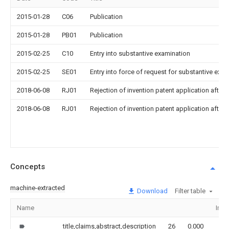
2015-01-28
C06
Publication
2015-01-28
PB01
Publication
2015-02-25
C10
Entry into substantive examination
2015-02-25
SE01
Entry into force of request for substantive exa
2018-06-08
RJ01
Rejection of invention patent application after 
2018-06-08
RJ01
Rejection of invention patent application after 
Concepts
machine-extracted
Download
Filter table
Name
Ima
title,claims,abstract,description
26
0.000