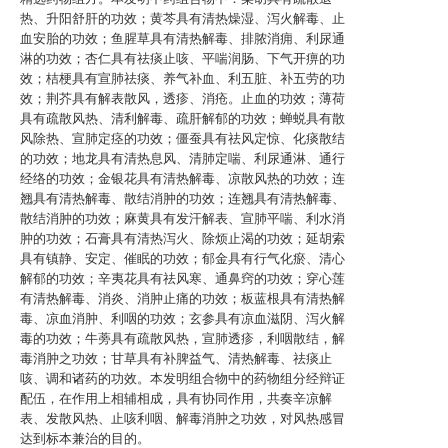
热、升阳舒肝的功效；黄芩具有清热燥湿、泻火解毒、止
血安胎的功效；鱼腥草具有清热解毒、排脓消痈、利尿通
淋的功效；杏仁具有祛痰止咳、平喘润肠、下气开痹的功
效；桔梗具有宣肺祛痰、养气补血、利五脏、补五劳的功
效；荆芥具有解表散风，透疹、消疮。止血的功效；薄荷
具有疏散风热、清利解毒、疏肝解郁的功效；蝉蜕具有散
风除热、宣肺定痉的功效；僵蚕具有祛风定惊、化痰散结
的功效；地龙具有清热息风、清肺定喘、利尿通淋、通行
经络的功效；金银花具有清热解毒、凉散风热的功效；连
翘具有清热解毒、散结消肿的功效；连翘具有清热解毒、
散结消肿的功效；麻黄具有发汗解表、宣肺平喘、利水消
肿的功效；石膏具有清热泻火、除烦止渴的功效；延胡索
具有镇静、安定、催眠的功效；郁金具有行气化瘀、清心
解郁的功效；辛夷花具有祛风寒、通鼻窍的功效；穿心莲
有清热解毒、消炎、消肿止痛的功效；板蓝根具有清热解
毒、凉血消肿、利咽的功效；玄参具有凉血滋阴、泻火解
毒的功效；牛蒡具有疏散风热，宣肺透疹，利咽散结，解
毒消肿之功效；甘草具有补脾益气、清热解毒、祛痰止
咳、调和诸药的功效。本发明组合物中的药物组分经辩证
配伍，在作用上相辅相成，具有协同作用，共奏辛凉解
表、发散风热、止咳利咽、解毒消肿之功效，对风热感冒
达到标本兼治的目的。