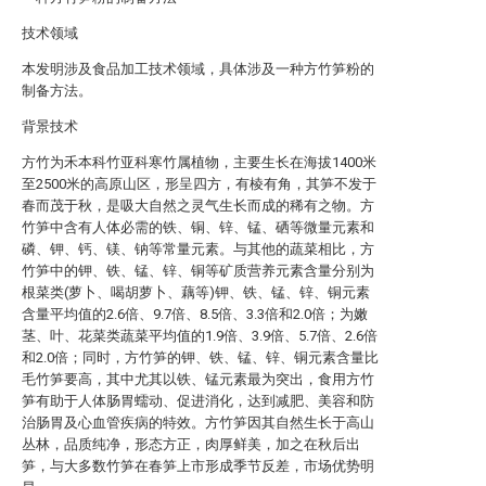
技术领域
本发明涉及食品加工技术领域，具体涉及一种方竹笋粉的
制备方法。
背景技术
方竹为禾本科竹亚科寒竹属植物，主要生长在海拔1400米
至2500米的高原山区，形呈四方，有棱有角，其笋不发于
春而茂于秋，是吸大自然之灵气生长而成的稀有之物。方
竹笋中含有人体必需的铁、铜、锌、锰、硒等微量元素和
磷、钾、钙、镁、钠等常量元素。与其他的蔬菜相比，方
竹笋中的钾、铁、锰、锌、铜等矿质营养元素含量分别为
根菜类(萝卜、喝胡萝卜、藕等)钾、铁、锰、锌、铜元素
含量平均值的2.6倍、9.7倍、8.5倍、3.3倍和2.0倍；为嫩
茎、叶、花菜类蔬菜平均值的1.9倍、3.9倍、5.7倍、2.6倍
和2.0倍；同时，方竹笋的钾、铁、锰、锌、铜元素含量比
毛竹笋要高，其中尤其以铁、锰元素最为突出，食用方竹
笋有助于人体肠胃蠕动、促进消化，达到减肥、美容和防
治肠胃及心血管疾病的特效。方竹笋因其自然生长于高山
丛林，品质纯净，形态方正，肉厚鲜美，加之在秋后出
笋，与大多数竹笋在春笋上市形成季节反差，市场优势明