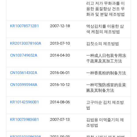
리고 저가 무화과를 이
용한 품질향상 건조 무
화과 및 분말 제조방법
KR100785712B1
2007-12-18
액상김치를 이용한 삼
색 케첩의 제조방법
KR20130078160A
2013-07-10
김칫소의 제조방법
CN103749652A
2014-04-30
一种成人日包装专用冻
干蔬果及其加工方法
CN105614302A
2016-06-01
一种香蕉粉的制备方法
CN105995944A
2016-10-12
一种可预防感冒的韭菜
酱及其制备方法
KR101425960B1
2014-08-06
고구마순 김치 제조방
법
KR100739836B1
2007-07-13
김밥용 미역줄기의 제
조방법
KR20210108639A
2021-09-03