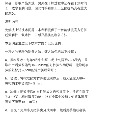
褐变，影响产品外观，另外在干燥过程中还存在干燥时间
长、效率低的问题。因此竹笋粉加工工艺的提高具有重大
的意义。
发明内容
为解决上述技术问题，本发明提供了一种能够提高方竹笋
粉溶解性、复水性、口感及品质的制备方法。
本发明是通过以下技术方案予以实现的：
一种方竹笋粉的制备方法，该方法包括以下步骤：
a、原料采收：每年9月中旬至10月上旬雨后2～6天内，采
取出土后笋长达到15～20cm的方竹笋作为原料，挖取时在
笋的基部挖去5cm的泥土折断即可；
b、烫漂：将挖取的方竹笋去泥洗净后，放入温度为89～
98℃的水中烫漂3～5min；
c、冷却：把烫漂后的方竹笋放入透气箩筐中，放置在温度
为3～6℃，相对湿度为85～95％冷库中冷却，使笋体温度
迅速下降至15～18℃；
d、去壳：先用小刀把笋尖分成两半，然后用手指或者筷