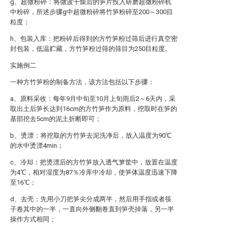
g、超微粉碎：将微波干燥后的笋片投入研磨超微粉碎机
中粉碎，所述步骤g中超微粉碎将竹笋粉碎至200～300目
粒度；
h、包装入库：把粉碎后得到的方竹笋粉过筛后进行真空密
封包装，低温贮藏，方竹笋粉过筛的筛目为250目粒度。
实施例二
一种方竹笋粉的制备方法，该方法包括以下步骤：
a、原料采收：每年9月中旬至10月上旬雨后2～6天内，采
取出土后笋长达到16cm的方竹笋作为原料，挖取时在笋的
基部挖去5cm的泥土折断即可；
b、烫漂：将挖取的方竹笋去泥洗净后，放入温度为90℃
的水中烫漂4min；
c、冷却：把烫漂后的方竹笋放入透气箩筐中，放置在温度
为4℃，相对湿度为87％冷库中冷却，使笋体温度迅速下降
至16℃；
d、去壳：先用小刀把笋尖分成两半，然后用手指或者筷
子卷其中的一半，一直向外侧翻卷直到笋壳掉落，另一半
操作方式相同；