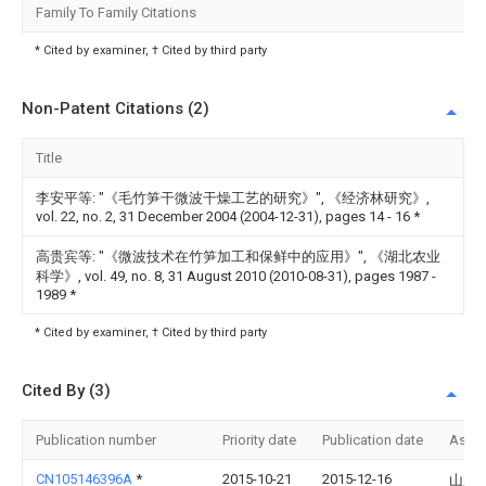
Family To Family Citations
* Cited by examiner, † Cited by third party
Non-Patent Citations (2)
Title
李安平等: "《毛竹笋干微波干燥工艺的研究》", 《经济林研究》,
vol. 22, no. 2, 31 December 2004 (2004-12-31), pages 14 - 16
*
高贵宾等: "《微波技术在竹笋加工和保鲜中的应用》", 《湖北农业
科学》, vol. 49, no. 8, 31 August 2010 (2010-08-31), pages 1987 -
1989
*
* Cited by examiner, † Cited by third party
Cited By (3)
Publication number
Priority date
Publication date
Assi
CN105146396A
*
2015-10-21
2015-12-16
山东