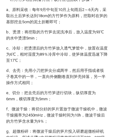
a、原料采收：每年9月中旬至10月上旬雨后2～6天内，采
取出土后笋长达到18cm的方竹笋作为原料，挖取时在笋的
基部挖去5cm的泥土折断即可；
b、烫漂：将挖取的方竹笋去泥洗净后，放入温度为93℃
的水中烫漂5min；
c、冷却：把烫漂后的方竹笋放入透气箩筐中，放置在温度
为6℃，相对湿度为89％冷库中冷却，使笋体温度迅速下降
至17℃；
d、去壳：先用小刀把笋尖分成两半，然后用手指或者筷
子卷其中的一半，一直向外侧翻卷直到笋壳掉落，另一半
操作方式相同；
e、切分：把去壳后的方竹笋进行切块，纵切厚度为
6mm，横切厚度为5mm；
f、微波干燥：将切分好的笋片置放于微波干燥机中，微波
干燥频率为2450mHz，微波干燥时间为10h，微波干燥后
的方竹笋含水量为9％；
g、超微粉碎：将微波干燥后的笋片投入研磨超微粉碎机