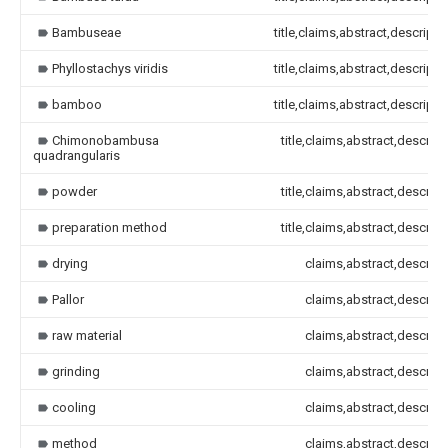
Bambuseae
title,claims,abstract,descripti
Phyllostachys viridis
title,claims,abstract,descripti
bamboo
title,claims,abstract,descripti
Chimonobambusa
title,claims,abstract,descript
quadrangularis
powder
title,claims,abstract,descript
preparation method
title,claims,abstract,descript
drying
claims,abstract,descript
Pallor
claims,abstract,descript
raw material
claims,abstract,descript
grinding
claims,abstract,descript
cooling
claims,abstract,descript
method
claims,abstract,descript