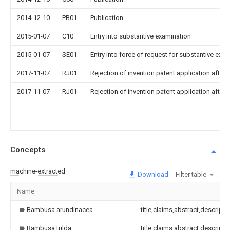
2014-12-10
PB01
Publication
2015-01-07
C10
Entry into substantive examination
2015-01-07
SE01
Entry into force of request for substantive exa
2017-11-07
RJ01
Rejection of invention patent application after 
2017-11-07
RJ01
Rejection of invention patent application after 
Concepts
machine-extracted
Download
Filter table
Name
Bambusa arundinacea
title,claims,abstract,descripti
Bambusa tulda
title,claims,abstract,descripti