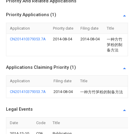
Priority And Related Applications
Priority Applications (1)
Application
Priority date
Filing date
Title
CN201410379353.7A
2014-08-04
2014-08-04
一种方竹
笋粉的制
备方法
Applications Claiming Priority (1)
Application
Filing date
Title
CN201410379353.7A
2014-08-04
一种方竹笋粉的制备方法
Legal Events
Date
Code
Title
2014-12-10
C06
Publication