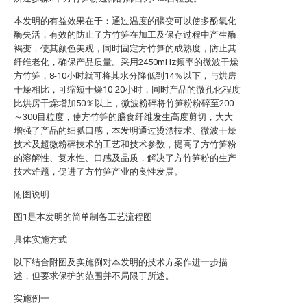
本发明的有益效果在于：通过温度的骤变可以使多酚氧化
酶失活，有效的防止了方竹笋在加工及保存过程中产生酶
褐变，使其颜色美观，同时固定方竹笋的成熟度，防止其
纤维老化，确保产品质量。采用2450mHz频率的微波干燥
方竹笋，8-10小时就可将其水分降低到14％以下，与烘房
干燥相比，可缩短干燥10-20小时，同时产品的微孔化程度
比烘房干燥增加50％以上，微波粉碎将竹笋粉粉碎至200
～300目粒度，使方竹笋的膳食纤维发生高度剪切，大大
增强了产品的细腻口感，本发明通过烫漂技术、微波干燥
技术及超微粉碎技术的工艺和技术参数，提高了方竹笋粉
的溶解性、复水性、口感及品质，解决了方竹笋粉的生产
技术难题，促进了方竹笋产业的良性发展。
附图说明
图1是本发明的简单制备工艺流程图
具体实施方式
以下结合附图及实施例对本发明的技术方案作进一步描
述，但要求保护的范围并不局限于所述。
实施例一