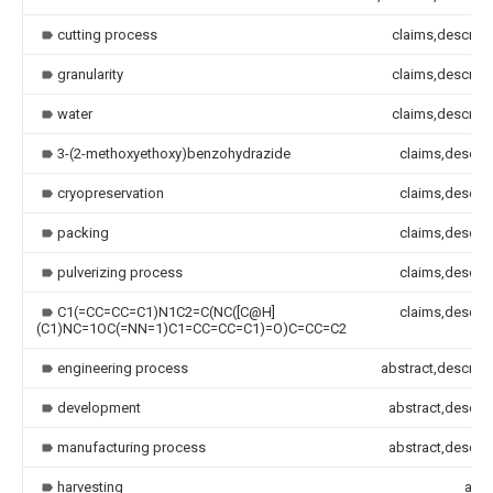
cutting process
claims,descript
granularity
claims,descript
water
claims,descript
3-(2-methoxyethoxy)benzohydrazide
claims,descrip
cryopreservation
claims,descrip
packing
claims,descrip
pulverizing process
claims,descrip
C1(=CC=CC=C1)N1C2=C(NC([C@H]
claims,descrip
(C1)NC=1OC(=NN=1)C1=CC=CC=C1)=O)C=CC=C2
engineering process
abstract,descript
development
abstract,descrip
manufacturing process
abstract,descrip
harvesting
abst