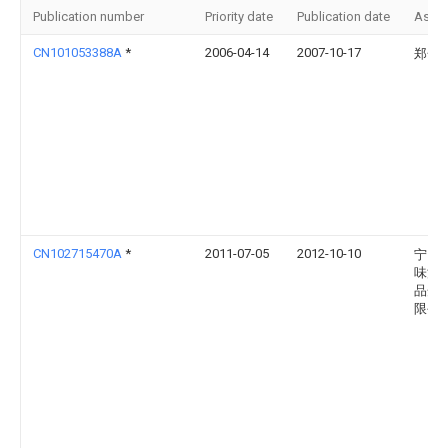
Publication number
Priority date
Publication date
Assi
CN101053388A
*
2006-04-14
2007-10-17
郑金
CN102715470A
*
2011-07-05
2012-10-10
宁国
味源
品开
限公