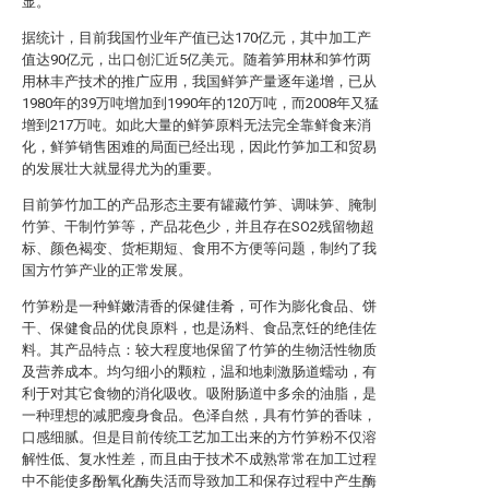
显。
据统计，目前我国竹业年产值已达170亿元，其中加工产
值达90亿元，出口创汇近5亿美元。随着笋用林和笋竹两
用林丰产技术的推广应用，我国鲜笋产量逐年递增，已从
1980年的39万吨增加到1990年的120万吨，而2008年又猛
增到217万吨。如此大量的鲜笋原料无法完全靠鲜食来消
化，鲜笋销售困难的局面已经出现，因此竹笋加工和贸易
的发展壮大就显得尤为的重要。
目前笋竹加工的产品形态主要有罐藏竹笋、调味笋、腌制
竹笋、干制竹笋等，产品花色少，并且存在SO2残留物超
标、颜色褐变、货柜期短、食用不方便等问题，制约了我
国方竹笋产业的正常发展。
竹笋粉是一种鲜嫩清香的保健佳肴，可作为膨化食品、饼
干、保健食品的优良原料，也是汤料、食品烹饪的绝佳佐
料。其产品特点：较大程度地保留了竹笋的生物活性物质
及营养成本。均匀细小的颗粒，温和地刺激肠道蠕动，有
利于对其它食物的消化吸收。吸附肠道中多余的油脂，是
一种理想的减肥瘦身食品。色泽自然，具有竹笋的香味，
口感细腻。但是目前传统工艺加工出来的方竹笋粉不仅溶
解性低、复水性差，而且由于技术不成熟常常在加工过程
中不能使多酚氧化酶失活而导致加工和保存过程中产生酶