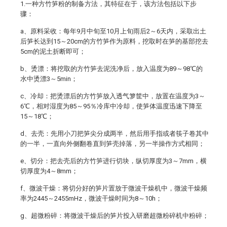
1.一种方竹笋粉的制备方法，其特征在于，该方法包括以下步
骤：
a、原料采收：每年9月中旬至10月上旬雨后2～6天内，采取出土
后笋长达到15～20cm的方竹笋作为原料，挖取时在笋的基部挖去
5cm的泥土折断即可；
b、烫漂：将挖取的方竹笋去泥洗净后，放入温度为89～98℃的
水中烫漂3～5min；
c、冷却：把烫漂后的方竹笋放入透气箩筐中，放置在温度为3～
6℃，相对湿度为85～95％冷库中冷却，使笋体温度迅速下降至
15～18℃；
d、去壳：先用小刀把笋尖分成两半，然后用手指或者筷子卷其中
的一半，一直向外侧翻卷直到笋壳掉落，另一半操作方式相同；
e、切分：把去壳后的方竹笋进行切块，纵切厚度为3～7mm，横
切厚度为4～8mm；
f、微波干燥：将切分好的笋片置放于微波干燥机中，微波干燥频
率为2445～2455mHz，微波干燥时间为8～10h；
g、超微粉碎：将微波干燥后的笋片投入研磨超微粉碎机中粉碎；