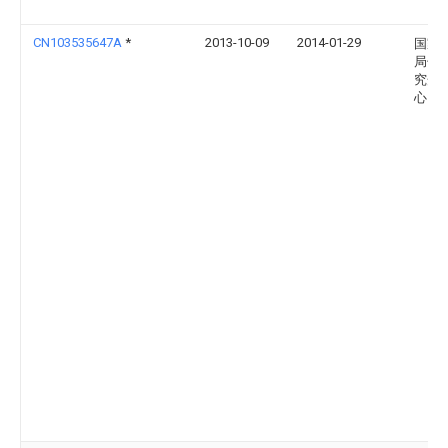
CN103535647A
*
2013-10-09
2014-01-29
国家
局竹
究开
心