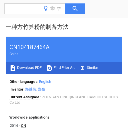
一种方竹笋粉的制备方法
CN104187464A
China
Download PDF
Find Prior Art
Similar
Other languages
English
Inventor
郑继伟
郑黎
Current Assignee
ZHENGAN DINGQINGFANG BAMBOO SHOOTS
Co Ltd
Worldwide applications
2014
CN