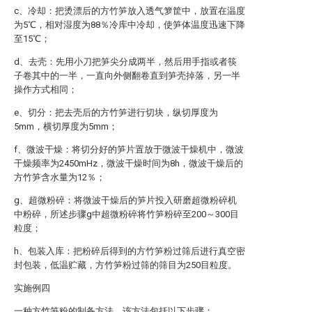
c、冷却：把烫漂后的方竹笋放入透气箩筐中，放置在温度
为5℃，相对湿度为88％冷库中冷却，使笋体温度迅速下降
至15℃；
d、去壳：先用小刀把笋尖分成两半，然后用手指或者筷
子卷其中的一半，一直向外侧翻卷直到笋壳掉落，另一半
操作方式相同；
e、切分：把去壳后的方竹笋进行切块，纵切厚度为
5mm，横切厚度为5mm；
f、微波干燥：将切分好的笋片置放于微波干燥机中，微波
干燥频率为2450mHz，微波干燥时间为8h，微波干燥后的
方竹笋含水量为12％；
g、超微粉碎：将微波干燥后的笋片投入研磨超微粉碎机
中粉碎，所述步骤g中超微粉碎将竹笋粉碎至200～300目
粒度；
h、包装入库：把粉碎后得到的方竹笋粉过筛后进行真空密
封包装，低温贮藏，方竹笋粉过筛的筛目为250目粒度。
实施例四
一种方竹笋粉的制备方法，该方法包括以下步骤：