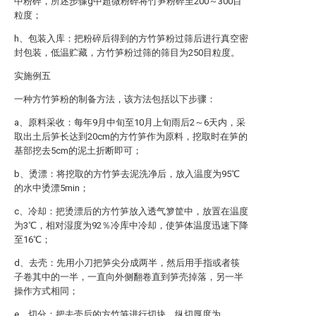
中粉碎，所述步骤g中超微粉碎将竹笋粉碎至200～300目
粒度；
h、包装入库：把粉碎后得到的方竹笋粉过筛后进行真空密
封包装，低温贮藏，方竹笋粉过筛的筛目为250目粒度。
实施例五
一种方竹笋粉的制备方法，该方法包括以下步骤：
a、原料采收：每年9月中旬至10月上旬雨后2～6天内，采
取出土后笋长达到20cm的方竹笋作为原料，挖取时在笋的
基部挖去5cm的泥土折断即可；
b、烫漂：将挖取的方竹笋去泥洗净后，放入温度为95℃
的水中烫漂5min；
c、冷却：把烫漂后的方竹笋放入透气箩筐中，放置在温度
为3℃，相对湿度为92％冷库中冷却，使笋体温度迅速下降
至16℃；
d、去壳：先用小刀把笋尖分成两半，然后用手指或者筷
子卷其中的一半，一直向外侧翻卷直到笋壳掉落，另一半
操作方式相同；
e、切分：把去壳后的方竹笋进行切块，纵切厚度为