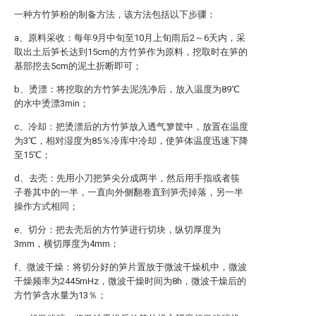
一种方竹笋粉的制备方法，该方法包括以下步骤：
a、原料采收：每年9月中旬至10月上旬雨后2～6天内，采
取出土后笋长达到15cm的方竹笋作为原料，挖取时在笋的
基部挖去5cm的泥土折断即可；
b、烫漂：将挖取的方竹笋去泥洗净后，放入温度为89℃
的水中烫漂3min；
c、冷却：把烫漂后的方竹笋放入透气箩筐中，放置在温度
为3℃，相对湿度为85％冷库中冷却，使笋体温度迅速下降
至15℃；
d、去壳：先用小刀把笋尖分成两半，然后用手指或者筷
子卷其中的一半，一直向外侧翻卷直到笋壳掉落，另一半
操作方式相同；
e、切分：把去壳后的方竹笋进行切块，纵切厚度为
3mm，横切厚度为4mm；
f、微波干燥：将切分好的笋片置放于微波干燥机中，微波
干燥频率为2445mHz，微波干燥时间为8h，微波干燥后的
方竹笋含水量为13％；