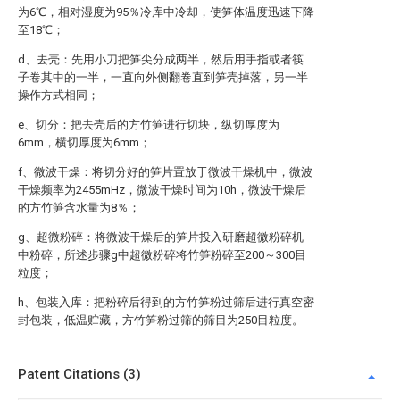
为6℃，相对湿度为95％冷库中冷却，使笋体温度迅速下降
至18℃；
d、去壳：先用小刀把笋尖分成两半，然后用手指或者筷
子卷其中的一半，一直向外侧翻卷直到笋壳掉落，另一半
操作方式相同；
e、切分：把去壳后的方竹笋进行切块，纵切厚度为
6mm，横切厚度为6mm；
f、微波干燥：将切分好的笋片置放于微波干燥机中，微波
干燥频率为2455mHz，微波干燥时间为10h，微波干燥后
的方竹笋含水量为8％；
g、超微粉碎：将微波干燥后的笋片投入研磨超微粉碎机
中粉碎，所述步骤g中超微粉碎将竹笋粉碎至200～300目
粒度；
h、包装入库：把粉碎后得到的方竹笋粉过筛后进行真空密
封包装，低温贮藏，方竹笋粉过筛的筛目为250目粒度。
Patent Citations (3)