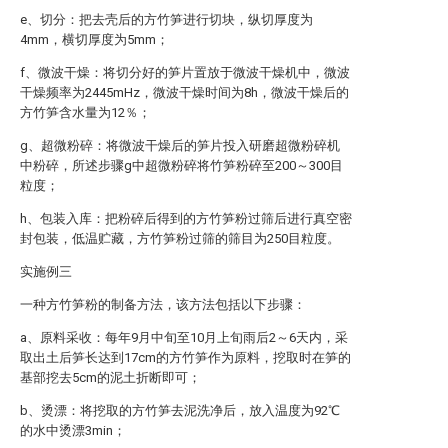
e、切分：把去壳后的方竹笋进行切块，纵切厚度为
4mm，横切厚度为5mm；
f、微波干燥：将切分好的笋片置放于微波干燥机中，微波
干燥频率为2445mHz，微波干燥时间为8h，微波干燥后的
方竹笋含水量为12％；
g、超微粉碎：将微波干燥后的笋片投入研磨超微粉碎机
中粉碎，所述步骤g中超微粉碎将竹笋粉碎至200～300目
粒度；
h、包装入库：把粉碎后得到的方竹笋粉过筛后进行真空密
封包装，低温贮藏，方竹笋粉过筛的筛目为250目粒度。
实施例三
一种方竹笋粉的制备方法，该方法包括以下步骤：
a、原料采收：每年9月中旬至10月上旬雨后2～6天内，采
取出土后笋长达到17cm的方竹笋作为原料，挖取时在笋的
基部挖去5cm的泥土折断即可；
b、烫漂：将挖取的方竹笋去泥洗净后，放入温度为92℃
的水中烫漂3min；