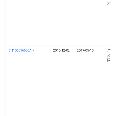
大学
CN106616600A
*
2016-12-02
2017-05-10
广东
光药
限公