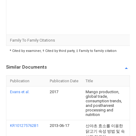
Family To Family Citations
* Cited by examiner, † Cited by third party, ‡ Family to family citation
Similar Documents
Publication
Publication Date
Title
Evans et al.
2017
Mango production,
global trade,
consumption trends,
and postharvest
processing and
nutrition
KR101275762B1
2013-06-17
산야초 효소를 이용한
닭고기 숙성 방법 및 숙