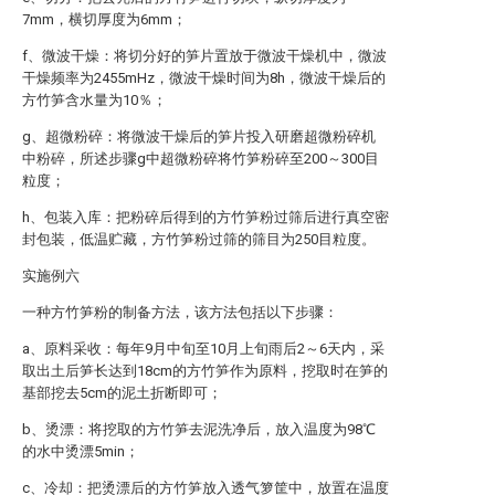
7mm，横切厚度为6mm；
f、微波干燥：将切分好的笋片置放于微波干燥机中，微波
干燥频率为2455mHz，微波干燥时间为8h，微波干燥后的
方竹笋含水量为10％；
g、超微粉碎：将微波干燥后的笋片投入研磨超微粉碎机
中粉碎，所述步骤g中超微粉碎将竹笋粉碎至200～300目
粒度；
h、包装入库：把粉碎后得到的方竹笋粉过筛后进行真空密
封包装，低温贮藏，方竹笋粉过筛的筛目为250目粒度。
实施例六
一种方竹笋粉的制备方法，该方法包括以下步骤：
a、原料采收：每年9月中旬至10月上旬雨后2～6天内，采
取出土后笋长达到18cm的方竹笋作为原料，挖取时在笋的
基部挖去5cm的泥土折断即可；
b、烫漂：将挖取的方竹笋去泥洗净后，放入温度为98℃
的水中烫漂5min；
c、冷却：把烫漂后的方竹笋放入透气箩筐中，放置在温度