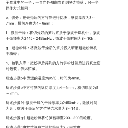
子卷其中的一半，一直向外侧翻卷直到笋壳掉落，另一半
操作方式相同；
e、切分：把去壳后的方竹笋进行切块，纵切厚度为3～
7mm，横切厚度为4～8mm；
f、微波干燥：将切分好的笋片置放于微波干燥机中，微波
干燥频率为2445～2455mHz，微波干燥时间为8～10h；
g、超微粉碎：将微波干燥后的笋片投入研磨超微粉碎机
中粉碎；
h、包装入库：把粉碎后得到的方竹笋粉过筛后进行真空密
封包装，低温贮藏。
所述步骤b中烫漂的温度为95℃，时间为4min。
所述步骤e中方竹笋的纵切厚度为4～6mm，横切厚度为5
～7mm。
所述步骤f中微波干燥的干燥频率为2450mHz，微波时间
为9h，微波干燥后的方竹笋含水量为8～14％。
所述步骤g中超微粉碎将竹笋粉碎至200～300目粒度。
所述步骤h中方竹笋粉过筛的筛目为250目粒度。