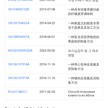
무청 시래기 제조 방법
CN104000152B
2015-07-08
一种具有排毒养颜功效
的柠檬麦芽调味料
CN103734632A
2014-04-23
一种家庭主妇散装专用
冻干蔬果及其加工方法
CN108094947A
2018-06-01
一种富含高营养物质的
果蔬粉的制备方法
KR20230059200A
2023-05-03
파스닙김치 및 그 제조
방법
CN106107916A
2016-11-16
一种养心安神韭菜酱及
其制备方法
CN106107919A
2016-11-16
一种猪肉韭菜酱及其制
备方法
RU2411862C1
2011-02-20
Способ получения
компота из яблок