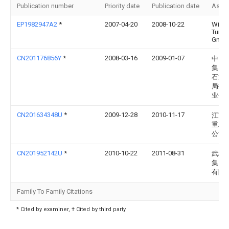
Publication number
Priority date
Publication date
Assi
EP1982947A2
*
2007-04-20
2008-10-22
Wilbe
Turmk
Gmb
CN201176856Y
*
2008-03-16
2009-01-07
中国
集团
石油
局井
业公
CN201634348U
*
2009-12-28
2010-11-17
江苏
重工
公司
CN201952142U
*
2010-10-22
2011-08-31
武桥
集团
有限
Family To Family Citations
* Cited by examiner, † Cited by third party