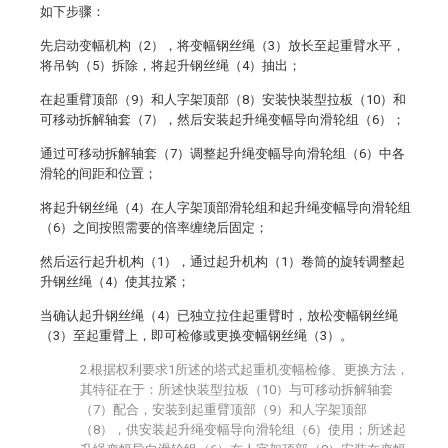
如下步骤：
先启动变幅机构（2），将变幅钢丝绳（3）放长至起重臂水平，
将吊钩（5）拆除，将起升钢丝绳（4）抽出；
在起重臂顶部（9）和人字架顶部（8）安装快装型拉板（10）和
可移动拆解轴套（7），然后安装起升绳变幅导向滑轮组（6）；
通过可移动拆解轴套（7）调整起升绳变幅导向滑轮组（6）中各
滑轮的间距和位置；
将起升钢丝绳（4）在人字架顶部滑轮组和起升绳变幅导向滑轮组
（6）之间按照需要的倍率缠绕后固定；
然后运行起升机构（1），通过起升机构（1）卷筒的旋转调整起
升钢丝绳（4）使其拉紧；
当确认起升钢丝绳（4）已独立拉住起重臂时，放松变幅钢丝绳
（3）至起重臂上，即可检修或更换变幅钢丝绳（3）。
2.根据权利要求1所述的塔式起重机变幅检修、更换方法，
其特征在于：所述快装型拉板（10）与可移动拆解轴套
（7）配合，安装到起重臂顶部（9）和人字架顶部
（8），供安装起升绳变幅导向滑轮组（6）使用；所述起