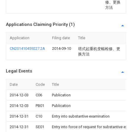
修、更换
方法
Applications Claiming Priority (1)
Application
Filing date
Title
CN201410459227.2A
2014-09-10
塔式起重机变幅检修、更
换方法
Legal Events
Date
Code
Title
2014-12-03
C06
Publication
2014-12-03
PB01
Publication
2014-12-31
C10
Entry into substantive examination
2014-12-31
SE01
Entry into force of request for substantive exa