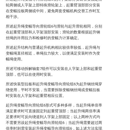
轮两侧或人字架上部特殊滑轮架上，起重臂顶部部分安装
在变幅拉板两侧或中间，避免两套变幅机构交替工作时互
相干涉。
所述起升绳变幅导向滑轮组6与滑轮与起升滑轮相同，分别
在起重臂顶部和人字架顶部安装；滑轮的数量根据起升钢
丝绳的许用拉力和检修时的变幅力计算确定。
所述起升结构与普通起升机构相比较倍率较低，起升绳与
变幅绳直径相近，单绳拉力较大，以便满足安装时作为变
幅绳使用。
所述可移动拆解轴套7组件可以安装在人字架上部和起重臂
顶部，也可以在使用时安装。
所述快装型拉板和起升绳变幅导向滑轮组6为起升钢丝绳穿
绕使用，平时不安装，当需要拆除变幅钢丝绳或变幅拉板
时安装在人字架和起重臂相应位置。
起升绳变幅导向滑轮组6形式可多种多样，当起升绳单倍率
满足要求时可直接固定到起重臂顶部；当起升绳两倍率满
足要求时可反向绕道到人字架上部固定；以上两种方式均
不需要另设起升绳变幅导向滑轮组6；当起升绳需要超过两
倍率时则需安装起升绳变幅导向滑轮组6，如上述方法实现