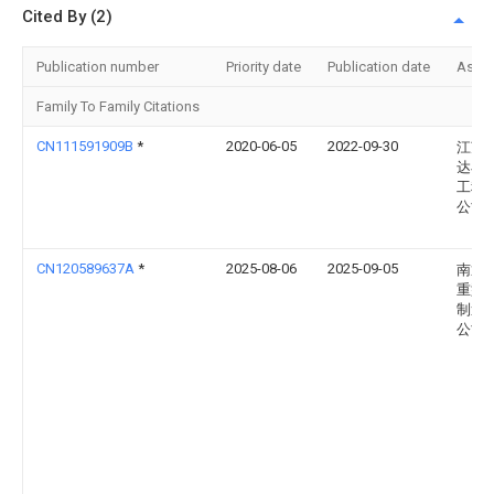
Cited By (2)
Publication number
Priority date
Publication date
Assi
Family To Family Citations
CN111591909B
*
2020-06-05
2022-09-30
江苏
达丰
工程
公司
CN120589637A
*
2025-08-06
2025-09-05
南通
重型
制造
公司