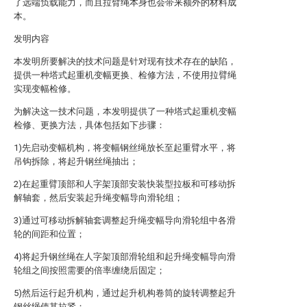
了远端负载能力，而且拉臂绳本身也会带来额外的材料成
本。
发明内容
本发明所要解决的技术问题是针对现有技术存在的缺陷，
提供一种塔式起重机变幅更换、检修方法，不使用拉臂绳
实现变幅检修。
为解决这一技术问题，本发明提供了一种塔式起重机变幅
检修、更换方法，具体包括如下步骤：
1)先启动变幅机构，将变幅钢丝绳放长至起重臂水平，将
吊钩拆除，将起升钢丝绳抽出；
2)在起重臂顶部和人字架顶部安装快装型拉板和可移动拆
解轴套，然后安装起升绳变幅导向滑轮组；
3)通过可移动拆解轴套调整起升绳变幅导向滑轮组中各滑
轮的间距和位置；
4)将起升钢丝绳在人字架顶部滑轮组和起升绳变幅导向滑
轮组之间按照需要的倍率缠绕后固定；
5)然后运行起升机构，通过起升机构卷筒的旋转调整起升
钢丝绳使其拉紧；