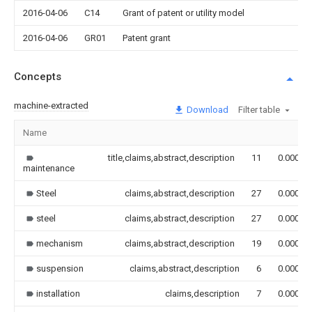
2016-04-06
C14
Grant of patent or utility model
2016-04-06
GR01
Patent grant
Concepts
machine-extracted
Download
Filter table
Name
title,claims,abstract,description
11
0.000
maintenance
Steel
claims,abstract,description
27
0.000
steel
claims,abstract,description
27
0.000
mechanism
claims,abstract,description
19
0.000
suspension
claims,abstract,description
6
0.000
installation
claims,description
7
0.000