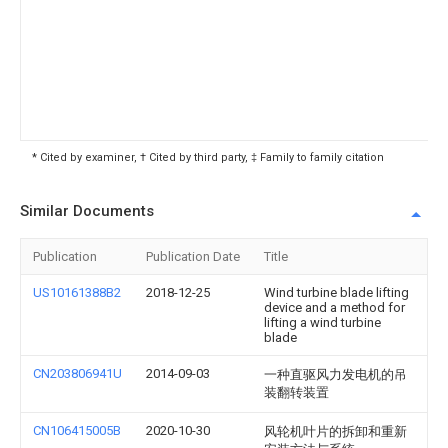
* Cited by examiner, † Cited by third party, ‡ Family to family citation
Similar Documents
Publication
Publication Date
Title
US10161388B2
2018-12-25
Wind turbine blade lifting
device and a method for
lifting a wind turbine
blade
CN203806941U
2014-09-03
一种直驱风力发电机的吊
装翻转装置
CN106415005B
2020-10-30
风轮机叶片的拆卸和重新