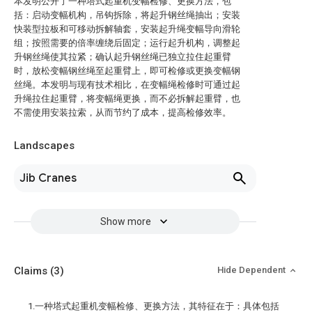
本发明公开了一种塔式起重机变幅检修、更换方法，包
括：启动变幅机构，吊钩拆除，将起升钢丝绳抽出；安装
快装型拉板和可移动拆解轴套，安装起升绳变幅导向滑轮
组；按照需要的倍率缠绕后固定；运行起升机构，调整起
升钢丝绳使其拉紧；确认起升钢丝绳已独立拉住起重臂
时，放松变幅钢丝绳至起重臂上，即可检修或更换变幅钢
丝绳。本发明与现有技术相比，在变幅绳检修时可通过起
升绳拉住起重臂，将变幅绳更换，而不必拆解起重臂，也
不需使用安装拉索，从而节约了成本，提高检修效率。
Landscapes
Jib Cranes
Show more
Claims
(3)
Hide Dependent
1.一种塔式起重机变幅检修、更换方法，其特征在于：具体包括