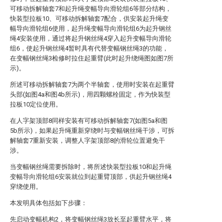
可移动拆解轴套7和起升绳变幅导向滑轮组6等部分结构，
快装型拉板10、可移动拆解轴套7配合，供安装起升绳变
幅导向滑轮组6使用，起升绳变幅导向滑轮组6为起升钢丝
绳4安装使用，通过将起升钢丝绳4穿入起升变幅导向滑轮
组6，使起升钢丝绳4暂时具有代替变幅钢丝绳3的功能，
在变幅钢丝绳3检修时拉住起重臂(此时起升绕绳图如图7所
示)。
所述可移动拆解轴套7为两个半轴套，使用时安装在起重臂
头部(如图4a和图4b所示)，用四颗螺栓固定，作为快装型
拉板10定位使用。
在人字架顶部8同样安装有可移动拆解轴套7(如图5a和图
5b所示)，如果起升绳重新穿绕时与变幅钢丝绳干涉，可拆
解轴套7重新安装，调整人字架顶部8的滑轮位置避免干
涉。
当变幅钢丝绳需要拆除时，将所述快装型拉板10和起升绳
变幅导向滑轮组6安装就位到起重臂顶部，供起升钢丝绳4
穿绕使用。
本发明具体包括如下步骤：
先启动变幅机构2，将变幅钢丝绳3放长至起重臂水平，将