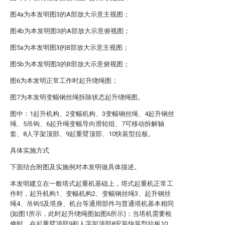
图4a为本发明图3的A部放大示意主视图；
图4b为本发明图3的A部放大示意俯视图；
图5a为本发明图3的B部放大示意主视图；
图5b为本发明图3的B部放大示意俯视图；
图6为本发明正常工作时起升绕绳图；
图7为本发明变幅钢丝绳拆除状态起升绕绳图。
图中：1起升机构、2变幅机构、3变幅钢丝绳、4起升钢丝
绳、5吊钩、6起升绳变幅导向滑轮组、7可移动拆解轴
套、8人字架顶部、9起重臂顶部、10快装型拉板。
具体实施方式
下面结合附图及实施例对本发明做具体描述。
本发明建立在一般塔式起重机基础上，塔式起重机正常工
作时，起升机构1、变幅机构2、变幅钢丝绳3、起升钢丝
绳4、吊钩5及塔身、机台等通用部件与普通塔机基本相同
(如图1所示，此时起升绕绳图如图6所示)；当塔机需要检
修时，在起重臂顶部9和人字架顶部8安装快装型拉板10、