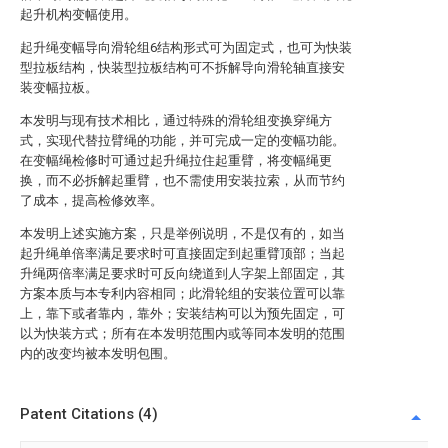
起升机构变幅使用。
起升绳变幅导向滑轮组6结构形式可为固定式，也可为快装
型拉板结构，快装型拉板结构可不拆解导向滑轮轴直接安
装变幅拉板。
本发明与现有技术相比，通过特殊的滑轮组变换穿绳方
式，实现代替拉臂绳的功能，并可完成一定的变幅功能。
在变幅绳检修时可通过起升绳拉住起重臂，将变幅绳更
换，而不必拆解起重臂，也不需使用安装拉索，从而节约
了成本，提高检修效率。
本发明上述实施方案，只是举例说明，不是仅有的，如当
起升绳单倍率满足要求时可直接固定到起重臂顶部；当起
升绳两倍率满足要求时可反向绕道到人字架上部固定，其
方案本质与本专利内容相同；此滑轮组的安装位置可以靠
上，靠下或者靠内，靠外；安装结构可以为预先固定，可
以为快装方式；所有在本发明范围内或等同本发明的范围
内的改变均被本发明包围。
Patent Citations (4)