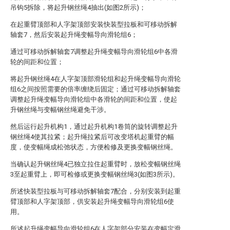
吊钩5拆除，将起升钢丝绳4抽出(如图2所示)；
在起重臂顶部和人字架顶部安装快装型拉板和可移动拆解
轴套7，然后安装起升绳变幅导向滑轮组6；
通过可移动拆解轴套7调整起升绳变幅导向滑轮组6中各滑
轮的间距和位置；
将起升钢丝绳4在人字架顶部滑轮组和起升绳变幅导向滑轮
组6之间按照需要的倍率缠绕后固定；通过可移动拆解轴套
调整起升绳变幅导向滑轮组中各滑轮的间距和位置，使起
升钢丝绳与变幅钢丝绳避免干涉。
然后运行起升机构1，通过起升机构1卷筒的旋转调整起升
钢丝绳4使其拉紧；起升绳拉紧后可改变塔机起重臂的幅
度，使变幅绳成松弛状态，方便检修及更换变幅钢丝绳。
当确认起升钢丝绳4已独立拉住起重臂时，放松变幅钢丝绳
3至起重臂上，即可检修或更换变幅钢丝绳3(如图3所示)。
所述快装型拉板与可移动拆解轴套7配合，分别安装到起重
臂顶部和人字架顶部，供安装起升绳变幅导向滑轮组6使
用。
所述起升绳变幅导向滑轮组6在人字架部分安装在变幅定滑