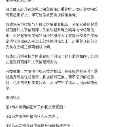
6)当确认起升钢丝绳已独立拉住起重臂时，放松变幅钢丝
绳至起重臂上，即可检修或更换变幅钢丝绳。
所述快装型拉板与可移动拆解轴套配合，分别安装到起重
臂顶部和人字架顶部，供安装起升绳变幅导向滑轮组使
用；所述起升绳变幅导向滑轮组在人字架部分安装在变幅
定滑轮两侧或人字架上部特殊滑轮架上，起重臂顶部部分
安装在变幅拉板两侧或中间。
所述起升绳变幅导向滑轮组与滑轮与起升滑轮相同，分别
在起重臂顶部和人字架顶部安装。
有益效果：本发明与现有技术相比，在变幅绳检修时可通
过起升绳拉住起重臂，将变幅绳更换，而不必拆解起重
臂，也不需使用安装拉索，从而节约了成本，提高检修效
率。
附图说明
图1为本发明的正常工作状态示意图；
图2为本发明检修前状态示意图；
图3为本发明检修变幅钢丝绳拆除状态图；