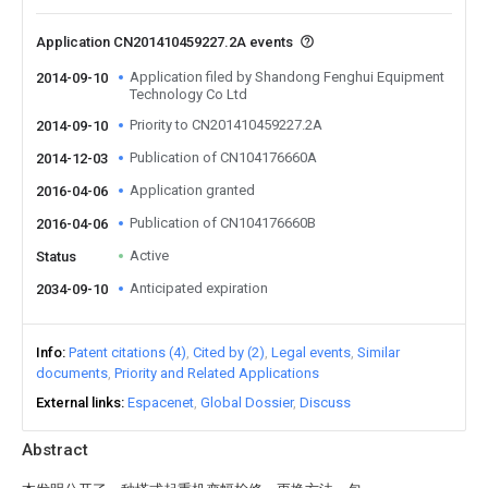
Application CN201410459227.2A events
Application filed by Shandong Fenghui Equipment
2014-09-10
Technology Co Ltd
Priority to CN201410459227.2A
2014-09-10
Publication of CN104176660A
2014-12-03
Application granted
2016-04-06
Publication of CN104176660B
2016-04-06
Active
Status
Anticipated expiration
2034-09-10
Info
Patent citations (4)
Cited by (2)
Legal events
Similar
documents
Priority and Related Applications
External links
Espacenet
Global Dossier
Discuss
Abstract