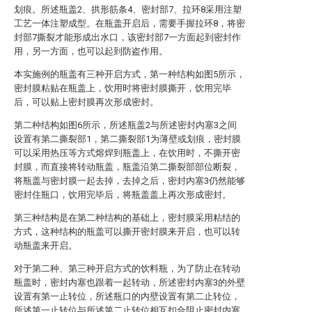
划痕。所述瓶盖2、拱形筋条4、密封部7、拉环8采用注塑
工艺一体注塑成型。在瓶盖开启后，需要手握拉环8，将密
封部7撕裂才能形成出水口，该密封部7一方面起到密封作
用，另一方面，也可以起到防盗作用。
本实施例的瓶盖有三种开启方式，第一种结构如图5所示，
密封膜粘贴在瓶盖上，饮用时将密封膜撕开，饮用完毕
后，可以贴上密封膜再次形成密封。
第二种结构如图6所示，所述瓶盖2与所述密封内塞3之间
设置有第二撕裂部1，第二撕裂部1为薄壁或划痕，密封膜
可以采用热压等方式熔焊到瓶盖上，在饮用时，不撕开密
封膜，而直接将转动瓶盖，瓶盖沿第二撕裂部部位断裂，
将瓶盖与密封膜一起去掉，去掉之后，密封内塞3仍然能够
密封住瓶口，饮用完毕后，将瓶盖盖上再次形成密封。
第三种结构是在第二种结构的基础上，密封膜采用粘结的
方式，这种结构的瓶盖可以撕开密封膜来开启，也可以转
动瓶盖来开启。
对于第二种、第三种开启方式的饮料瓶，为了防止在转动
瓶盖时，密封内塞也跟着一起转动，所述密封内塞3的外壁
设置有第一止转位，所述瓶口的内壁设置有第二止转位，
所述第一止转位与所述第二止转位相互扣合阻止密封内塞