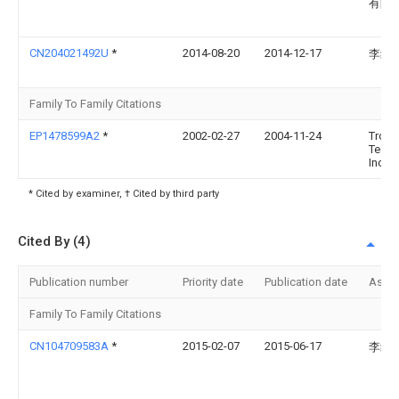
有限
CN204021492U
*
2014-08-20
2014-12-17
李红
Family To Family Citations
EP1478599A2
*
2002-02-27
2004-11-24
Troja
Techn
Inc.
* Cited by examiner, † Cited by third party
Cited By (4)
Publication number
Priority date
Publication date
Assi
Family To Family Citations
CN104709583A
*
2015-02-07
2015-06-17
李红