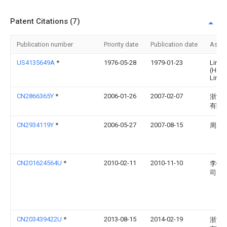
Patent Citations (7)
Publication number
Priority date
Publication date
Assi
US4135649A
*
1976-05-28
1979-01-23
Lind
(Hold
Limit
CN2866365Y
*
2006-01-26
2007-02-07
浙江
有限
CN2934119Y
*
2006-05-27
2007-08-15
周贝
CN201624564U
*
2010-02-11
2010-11-10
李锦
司
CN203439422U
*
2013-08-15
2014-02-19
浙江