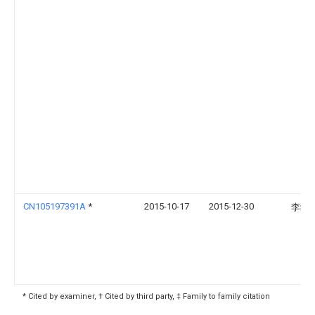
CN105197391A
*
2015-10-17
2015-12-30
李红
* Cited by examiner, † Cited by third party, ‡ Family to family citation