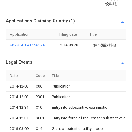
饮料瓶
Applications Claiming Priority (1)
Application
Filing date
Title
CN201410412548.7A
2014-08-20
一种不漏饮料瓶
Legal Events
Date
Code
Title
2014-12-03
C06
Publication
2014-12-03
PB01
Publication
2014-12-31
C10
Entry into substantive examination
2014-12-31
SE01
Entry into force of request for substantive exa
2016-03-09
C14
Grant of patent or utility model