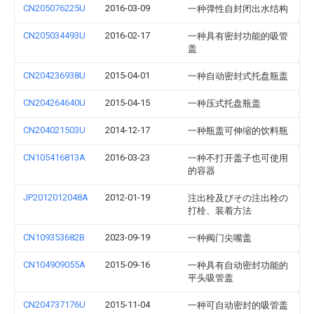
CN205076225U
2016-03-09
一种弹性自封闭出水结构
CN205034493U
2016-02-17
一种具有密封功能的吸管
盖
CN204236938U
2015-04-01
一种自动密封式托盘瓶盖
CN204264640U
2015-04-15
一种压式托盘瓶盖
CN204021503U
2014-12-17
一种瓶盖可伸缩的饮料瓶
CN105416813A
2016-03-23
一种不打开盖子也可使用
的容器
JP2012012048A
2012-01-19
注出栓及びその注出栓の
打栓、装着方法
CN109353682B
2023-09-19
一种阀门尖嘴盖
CN104909055A
2015-09-16
一种具有自动密封功能的
平头吸管盖
CN204737176U
2015-11-04
一种可自动密封的吸管盖