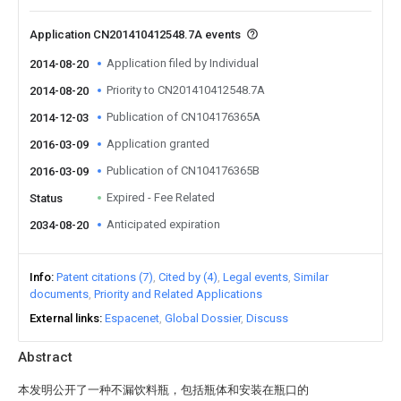
Application CN201410412548.7A events
Application filed by Individual
2014-08-20
Priority to CN201410412548.7A
2014-08-20
Publication of CN104176365A
2014-12-03
Application granted
2016-03-09
Publication of CN104176365B
2016-03-09
Expired - Fee Related
Status
Anticipated expiration
2034-08-20
Info
Patent citations (7)
Cited by (4)
Legal events
Similar
documents
Priority and Related Applications
External links
Espacenet
Global Dossier
Discuss
Abstract
本发明公开了一种不漏饮料瓶，包括瓶体和安装在瓶口的