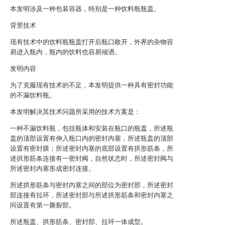
本发明涉及一种包装容器，特别是一种饮料瓶瓶盖。
背景技术
现有技术中的饮料瓶瓶盖打开后瓶口敞开，外界的杂物容
易进入瓶内，瓶内的饮料也容易倾洒。
发明内容
为了克服现有技术的不足，本发明提供一种具有密封功能
的不漏饮料瓶。
本发明解决其技术问题所采用的技术方案是：
一种不漏饮料瓶，包括瓶体和安装在瓶口的瓶盖，所述瓶
盖的顶部设置有伸入瓶口内的密封内塞，所述瓶盖的顶部
设置有密封膜；所述密封内塞的底部设置有拱形筋条，所
述拱形筋条连接有一密封阀，自然状态时，所述密封阀与
所述密封内塞形成密封连接。
所述拱形筋条与密封内塞之间的部位为密封部，所述密封
部连接有拉环，所述密封部与所述拱形筋条和密封内塞之
间设置有第一撕裂部。
所述瓶盖、拱形筋条、密封部、拉环一体成型。