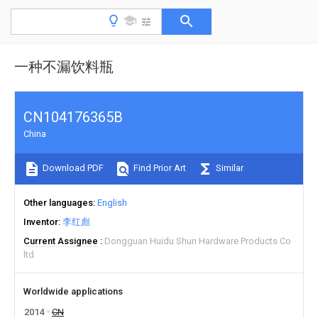
一种不漏饮料瓶
CN104176365B
China
Download PDF
Find Prior Art
Similar
Other languages
English
Inventor
李红彪
Current Assignee
Dongguan Huidu Shun Hardware Products Co
ltd
Worldwide applications
2014
CN