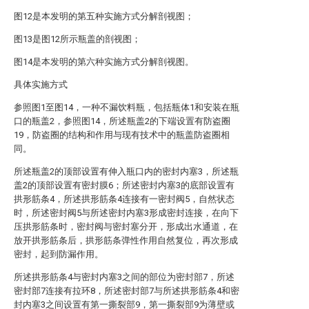
图12是本发明的第五种实施方式分解剖视图；
图13是图12所示瓶盖的剖视图；
图14是本发明的第六种实施方式分解剖视图。
具体实施方式
参照图1至图14，一种不漏饮料瓶，包括瓶体1和安装在瓶
口的瓶盖2，参照图14，所述瓶盖2的下端设置有防盗圈
19，防盗圈的结构和作用与现有技术中的瓶盖防盗圈相
同。
所述瓶盖2的顶部设置有伸入瓶口内的密封内塞3，所述瓶
盖2的顶部设置有密封膜6；所述密封内塞3的底部设置有
拱形筋条4，所述拱形筋条4连接有一密封阀5，自然状态
时，所述密封阀5与所述密封内塞3形成密封连接，在向下
压拱形筋条时，密封阀与密封塞分开，形成出水通道，在
放开拱形筋条后，拱形筋条弹性作用自然复位，再次形成
密封，起到防漏作用。
所述拱形筋条4与密封内塞3之间的部位为密封部7，所述
密封部7连接有拉环8，所述密封部7与所述拱形筋条4和密
封内塞3之间设置有第一撕裂部9，第一撕裂部9为薄壁或