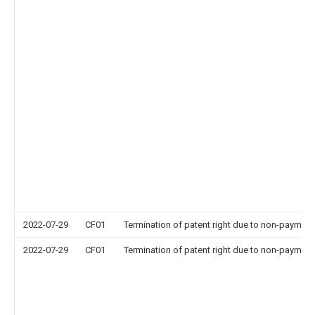
2022-07-29
CF01
Termination of patent right due to non-payment
2022-07-29
CF01
Termination of patent right due to non-payment