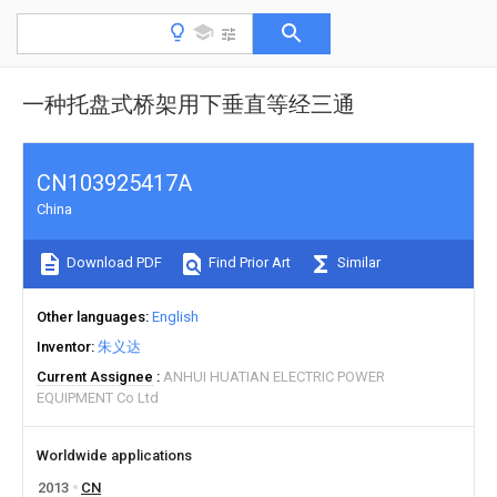
一种托盘式桥架用下垂直等经三通
CN103925417A
China
Download PDF
Find Prior Art
Similar
Other languages
English
Inventor
朱义达
Current Assignee
ANHUI HUATIAN ELECTRIC POWER
EQUIPMENT Co Ltd
Worldwide applications
2013
CN