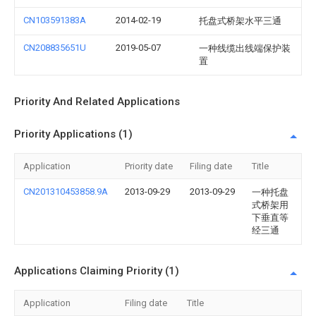
CN103591383A
2014-02-19
托盘式桥架水平三通
CN208835651U
2019-05-07
一种线缆出线端保护装
置
Priority And Related Applications
Priority Applications (1)
Application
Priority date
Filing date
Title
CN201310453858.9A
2013-09-29
2013-09-29
一种托盘
式桥架用
下垂直等
经三通
Applications Claiming Priority (1)
Application
Filing date
Title