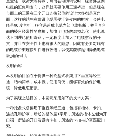
重量轻，载荷大等特点，然而在电缆铺设时，经常涉及到
电缆的汇集和变向，这样就需要使用三通桥架，但是现在
市面上的三通在三个开口连接部位的设计大多都是直角
面，这样的结构在敷设电缆需要汇集变向的时候，会使电
缆呈90 度弯折，很容易造成电缆内部电线折断，并且直角
面的棱角经常性的摩擦，加快了电缆的磨损老化，使电缆
达不到理论使用寿命，一定程度上加大了电缆敷设的开
支，并且在安全性上也有很大的隐患。因此有必要对现有
的电缆桥架连接组件进行改进，以使其能够起到降低电缆
磨损的作用。
发明内容
本发明的目的在于提供一种托盘式桥架用下垂直等经三
通，结构简单，成本低，使用简便，能够有效的保护电
缆，降低电缆磨损。
为了实现上述目的，本发明采用如下的技术方案：
一种托盘式桥架用下垂直等经三通，包括有槽体、卡扣、
连接孔和护罩，所述的槽体呈T字形，所述的槽体左侧为开
口端，所述的开口端设有卡扣，所述的卡扣与护罩匹配扣
紧。