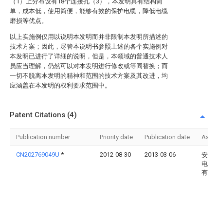
（1）上分布设有18个连接孔（3），本发明具有结构简
单，成本低，使用简便，能够有效的保护电缆，降低电缆
磨损等优点。
以上实施例仅用以说明本发明而并非限制本发明所描述的
技术方案；因此，尽管本说明书参照上述的各个实施例对
本发明已进行了详细的说明，但是，本领域的普通技术人
员应当理解，仍然可以对本发明进行修改或等同替换；而
一切不脱离本发明的精神和范围的技术方案及其改进，均
应涵盖在本发明的权利要求范围中。
Patent Citations (4)
Publication number
Priority date
Publication date
Assi
CN202769049U
*
2012-08-30
2013-03-06
安徽
电缆
有限