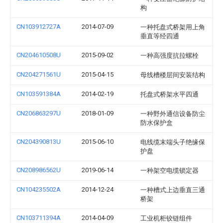
构
CN103912727A
2014-07-09
一种托盘式桥架用上角
垂直等经四通
CN204610508U
2015-09-02
一种高强度抗拉螺栓
CN204271561U
2015-04-15
母线槽楼层间安装结构
CN103591384A
2014-02-19
托盘式桥架水平四通
CN206863297U
2018-01-09
一种野外通信设备防尘
防水保护盒
CN204390813U
2015-06-10
电线缆末端头子绝缘保
护盘
CN208986562U
2019-06-14
一种架空电缆锁定器
CN104235502A
2014-12-24
一种槽式上边垂直三通
桥架
CN103711394A
2014-04-09
工业机柜铰链组件