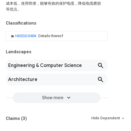
成本低，使用简便，能够有效的保护电缆，降低电缆磨损
等优点。
Classifications
H02G3/0406
Details thereof
Landscapes
Engineering & Computer Science
Architecture
Show more
Claims
(3)
Hide Dependent