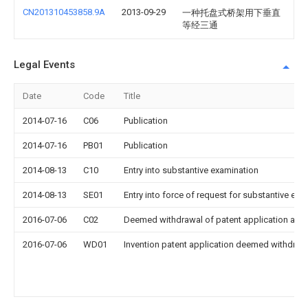
CN201310453858.9A
2013-09-29
一种托盘式桥架用下垂直
等经三通
Legal Events
Date
Code
Title
2014-07-16
C06
Publication
2014-07-16
PB01
Publication
2014-08-13
C10
Entry into substantive examination
2014-08-13
SE01
Entry into force of request for substantive exa
2016-07-06
C02
Deemed withdrawal of patent application after
2016-07-06
WD01
Invention patent application deemed withdrawn