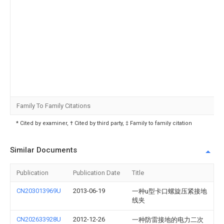
Family To Family Citations
* Cited by examiner, † Cited by third party, ‡ Family to family citation
Similar Documents
Publication
Publication Date
Title
CN203013969U
2013-06-19
一种u型卡口螺旋压紧接地
线夹
CN202633928U
2012-12-26
一种防雷接地的电力二次