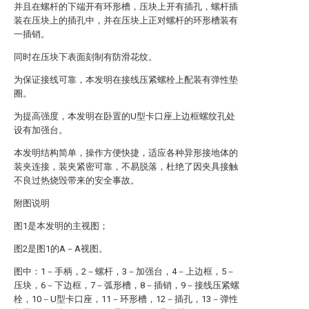
并且在螺杆的下端开有环形槽，压块上开有插孔，螺杆插
装在压块上的插孔中，并在压块上正对螺杆的环形槽装有
一插销。
同时在压块下表面刻制有防滑花纹。
为保证接线可靠，本发明在接线压紧螺栓上配装有弹性垫
圈。
为提高强度，本发明在卧置的U型卡口座上边框螺纹孔处
设有加强台。
本发明结构简单，操作方便快捷，适应各种异形接地体的
装夹连接，装夹紧密可靠，不易脱落，杜绝了因夹具接触
不良过热烧毁带来的安全事故。
附图说明
图1是本发明的主视图；
图2是图1的A－A视图。
图中：1－手柄，2－螺杆，3－加强台，4－上边框，5－
压块，6－下边框，7－弧形槽，8－插销，9－接线压紧螺
栓，10－U型卡口座，11－环形槽，12－插孔，13－弹性