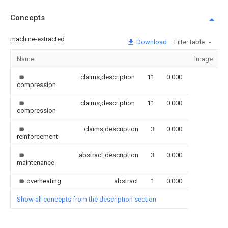
Concepts
machine-extracted
Download
Filter table
Name
Image
claims,description
11
0.000
compression
claims,description
11
0.000
compression
claims,description
3
0.000
reinforcement
abstract,description
3
0.000
maintenance
overheating
abstract
1
0.000
Show all concepts from the description section