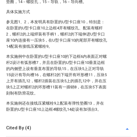
垫圈，14－螺纹孔，15－导轨，16－导向槽。
具体实施方式
参见图1、2，本发明具有卧置的U型卡口座10，特别是：
在卧置的U型卡口座10上边框4开有螺纹孔、配装有螺杆
2，螺杆2的上端焊装有手柄1，螺杆2的下端伸进U型卡口
座10内连接有一压块5，在U型卡口座10的尾部开有螺纹孔
14配装有接线压紧螺栓9。
本实施例中在卧置的U型卡口座10的下边框6内表面正对螺
杆2设计有弧形槽7，并且在卧置的U型卡口座10垂直边框
的内侧壁上设有垂直布置的导轨15，在压块5上正对导轨
15设计有导向槽16，在螺杆2的下端开有环形槽11，压块5
上开有插孔12，螺杆2插装在压块5上的插孔12中，并在压
块5上正对螺杆2的环形槽11装有一插销8，在压块5下表面
刻制有防滑花纹。
本实施例还在接线压紧螺栓9上配装有弹性垫圈13，并在
卧置的U型卡口座10上边框4螺纹孔14处设有加强台3。
Cited By (4)