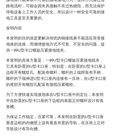
路电流时，可能会因夹具接触不良过热烧毁，而无法保护
停电设备上工作人员的安全。所以设计一种安全可靠的接
地工具是至关重要的。
发明内容
本发明的目的就是要解决传统的铜接线鼻不能适应异形接
地体的连接，而缠绕接地方式不可靠、不安全的问题，提
供一种U型卡口螺旋压紧接地线夹。
本发明的具体方案是：一种U型卡口螺旋压紧接地线夹，
它具有卧置的U型卡口座，特别是：在卧置的U型卡口座上
边框开有螺纹孔、配装有螺杆，螺杆的上端焊装有手柄，
螺杆的下端伸进U型卡口座内连接有一压块，在U型卡口座
的尾部开有螺纹孔配装有接线压紧螺栓。
为了方便快速实现接地体在U型卡口座中的定位，本发明
中在卧置的U型卡口座的下边框内表面正对螺杆设计有弧
形槽。
为保证工作稳定，压紧可靠，本发明在卧置的U型卡口座
垂直边框的内侧壁上设有垂直布置的导轨，在压块上正对
导轨设计有导向槽。