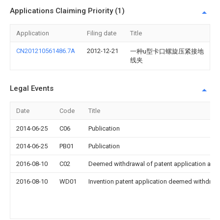
Applications Claiming Priority (1)
Application
Filing date
Title
CN201210561486.7A
2012-12-21
一种u型卡口螺旋压紧接地
线夹
Legal Events
Date
Code
Title
2014-06-25
C06
Publication
2014-06-25
PB01
Publication
2016-08-10
C02
Deemed withdrawal of patent application after
2016-08-10
WD01
Invention patent application deemed withdrawn