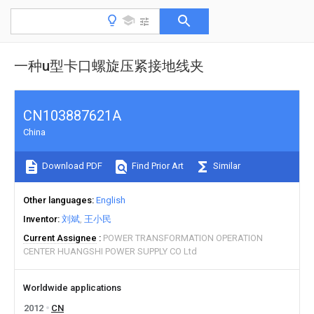
一种u型卡口螺旋压紧接地线夹
CN103887621A
China
Download PDF
Find Prior Art
Similar
Other languages
English
Inventor
刘斌
王小民
Current Assignee
POWER TRANSFORMATION OPERATION
CENTER HUANGSHI POWER SUPPLY CO Ltd
Worldwide applications
2012
CN