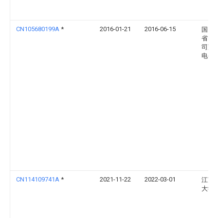
CN105680199A
*
2016-01-21
2016-06-15
国网
省电
司冠
电公
CN114109741A
*
2021-11-22
2022-03-01
江苏
大学