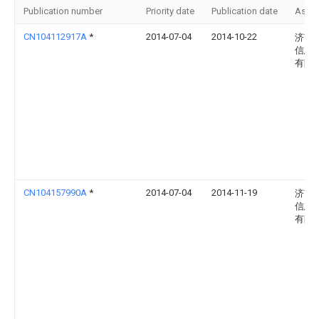
Publication number
Priority date
Publication date
Assi
CN104112917A
*
2014-07-04
2014-10-22
济南
信息
有限
CN104157990A
*
2014-07-04
2014-11-19
济南
信息
有限