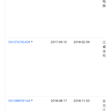
电设
限公
CN107676343A
*
2017-09-13
2018-02-09
江门
威电
业有
司
CN108839316A
*
2018-08-17
2018-11-20
合茂
元件
江）