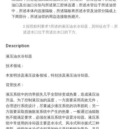
油口及出油口分别与所述第三腔体连通；所述水管位于所述油管
中，所述本体内连接隔板，所述隔板将所述水管及油管分隔成上
下两部分，所述油管的周边连接散热翅片。
2.按照权利要求1所述的液压油水冷却器，其特征在于：所
述进水口位于所述出水口的下方。
Description
液压油水冷却器
技术领域：
本发明涉及液压设备领域，特别涉及液压油冷却器。
背景技术：
液压系统中的功率损失几乎全部转变成热量，造成液压油
升温。为了控制液压油的温度，一方面要采用高效元件，
合理进行系统设计，尽量减少液压系统的功率损耗；另一
方面要采取措施散发系统中产生的热量，一般通过油箱散
热不能满足要求，必须在液压系统中设置冷却器。液压系
统中常使用的冷却器主要是水冷式、风冷式和冷媒式三种
类型。传统的水冷式冷却器的缺点是结构较为复杂，并且