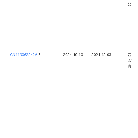
公司
CN119062243A
*
2024-10-10
2024-12-03
四川
宏创
有限