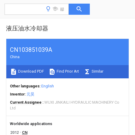
液压油水冷却器
CN103851039A
China
Download PDF
Find Prior Art
Similar
Other languages
English
Inventor
元昊
Current Assignee
WUXI JINKAILI HYDRAULIC MACHINERY Co
Ltd
Worldwide applications
2012
CN