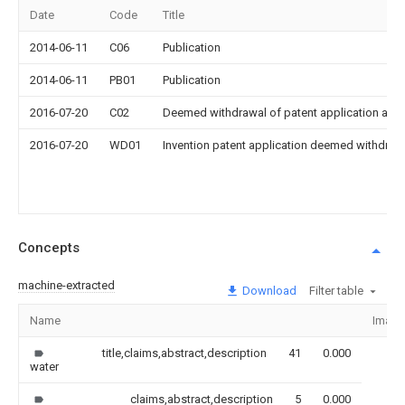
Date
Code
Title
2014-06-11
C06
Publication
2014-06-11
PB01
Publication
2016-07-20
C02
Deemed withdrawal of patent application after
2016-07-20
WD01
Invention patent application deemed withdrawn
Concepts
machine-extracted
Download
Filter table
Name
Image
title,claims,abstract,description
41
0.000
water
claims,abstract,description
5
0.000