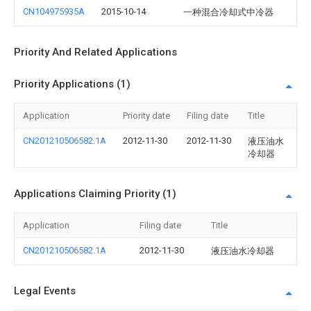
CN104975935A
2015-10-14
一种混合冷却式中冷器
Priority And Related Applications
Priority Applications (1)
Application
Priority date
Filing date
Title
CN201210506582.1A
2012-11-30
2012-11-30
液压油水
冷却器
Applications Claiming Priority (1)
Application
Filing date
Title
CN201210506582.1A
2012-11-30
液压油水冷却器
Legal Events