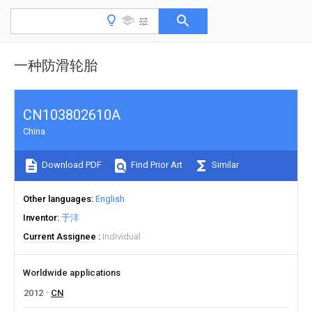
一种防滑轮胎
CN103802610A
China
Download PDF
Find Prior Art
Similar
Other languages
English
Inventor
于沣
Current Assignee
Individual
Worldwide applications
2012
CN