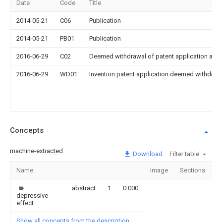
Date
Code
Title
2014-05-21
C06
Publication
2014-05-21
PB01
Publication
2016-06-29
C02
Deemed withdrawal of patent application after
2016-06-29
WD01
Invention patent application deemed withdrawn
Concepts
machine-extracted
Download
Filter table
Name
Image
Sections
C
abstract
1
0.000
depressive
effect
Show all concepts from the description