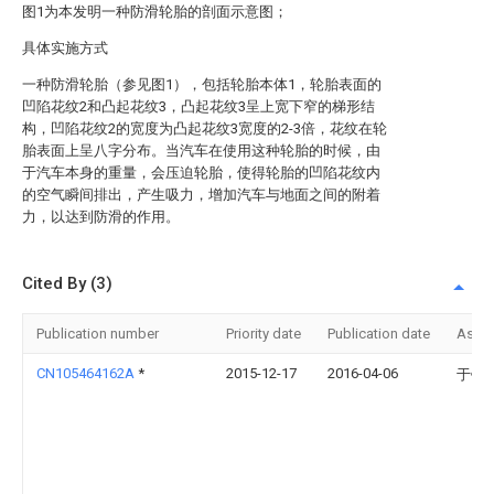
图1为本发明一种防滑轮胎的剖面示意图；
具体实施方式
一种防滑轮胎（参见图1），包括轮胎本体1，轮胎表面的
凹陷花纹2和凸起花纹3，凸起花纹3呈上宽下窄的梯形结
构，凹陷花纹2的宽度为凸起花纹3宽度的2-3倍，花纹在轮
胎表面上呈八字分布。当汽车在使用这种轮胎的时候，由
于汽车本身的重量，会压迫轮胎，使得轮胎的凹陷花纹内
的空气瞬间排出，产生吸力，增加汽车与地面之间的附着
力，以达到防滑的作用。
Cited By (3)
Publication number
Priority date
Publication date
Assi
CN105464162A
*
2015-12-17
2016-04-06
于锡