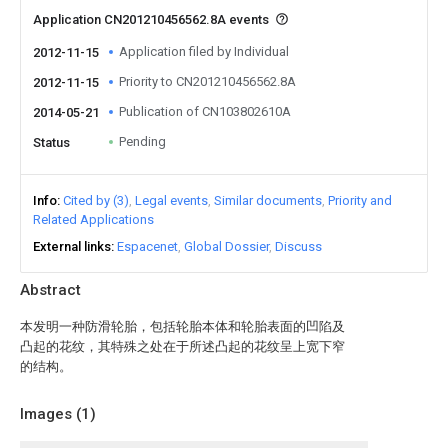
Application CN201210456562.8A events
Application filed by Individual
2012-11-15
Priority to CN201210456562.8A
2012-11-15
Publication of CN103802610A
2014-05-21
Pending
Status
Info
Cited by (3)
Legal events
Similar documents
Priority and
Related Applications
External links
Espacenet
Global Dossier
Discuss
Abstract
本发明一种防滑轮胎，包括轮胎本体和轮胎表面的凹陷及
凸起的花纹，其特殊之处在于所述凸起的花纹呈上宽下窄
的结构。
Images (
1
)