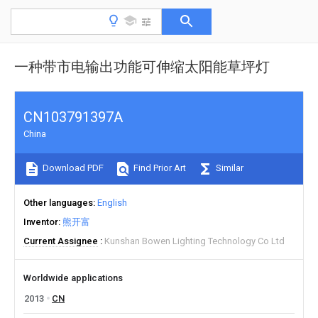
一种带市电输出功能可伸缩太阳能草坪灯
CN103791397A
China
Download PDF
Find Prior Art
Similar
Other languages
English
Inventor
熊开富
Current Assignee
Kunshan Bowen Lighting Technology Co Ltd
Worldwide applications
2013
CN