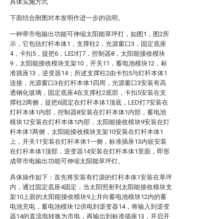
具体实施方式
下面结合附图对本发明作进一步的说明。
一种带市电输出功能可伸缩太阳能草坪灯，如图1，图2所
示，它包括灯杆本体1，支撑柱2，光源窗口3，固定底座
4，卡扣5，提把6，LED灯7，控制器8，太阳能接收模块
9，太阳能接收模块支架10，开关11，蓄电池模块12，标
准插座13，逆变器14；所述支撑柱2由卡扣5与灯杆本体1
连接，光源窗口3在灯杆本体1四周，光源窗口3安装有高
透钢化玻璃，固定底座4在支撑柱2底部，卡扣5安装在支
撑柱2两侧，提把6固定在灯杆本体1顶底，LED灯7安装在
灯杆本体1内部，控制器8安装在灯杆本体1内部，蓄电池
模块12安装在灯杆本体1内部，太阳能接收模块9安装在灯
杆本体1两侧，太阳能接收模块支架10安装在灯杆本体1
上，开关11安装在灯杆本体1一侧，标准插座13内嵌安装
在灯杆本体1顶部，逆变器14安装在灯杆本体1里面，即形
成带市电输出功能可伸缩太阳能草坪灯。
具体操作如下：首先将安装有灯源的灯杆本体1安装在草坪
内，通过固定底座4固定，当太阳照射到太阳能接收模块支
架10上面的太阳能接收模块9上并向蓄电池模块12内的蓄
电池充电，蓄电池模块12供电到逆变器14，将输入到逆变
器14的直流电转换为市电，再输出到标准插座13，开启开