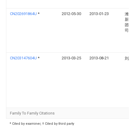
CN202691864U
*
2012-05-30
2013-01-23
潍坊
新能
团有
司
CN203147604U
*
2013-03-25
2013-08-21
刘思
Family To Family Citations
* Cited by examiner, † Cited by third party