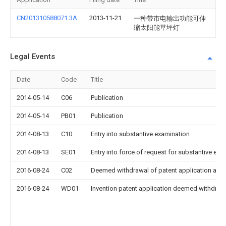
CN201310588071.3A
2013-11-21
一种带市电输出功能可伸
缩太阳能草坪灯
Legal Events
Date
Code
Title
2014-05-14
C06
Publication
2014-05-14
PB01
Publication
2014-08-13
C10
Entry into substantive examination
2014-08-13
SE01
Entry into force of request for substantive exa
2016-08-24
C02
Deemed withdrawal of patent application after
2016-08-24
WD01
Invention patent application deemed withdrawn