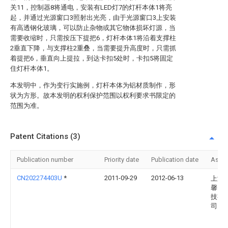
关11，控制器8将通电，安装有LED灯7的灯杆本体1将亮
起，并通过光源窗口3照射出光亮，由于光源窗口3上安装
有高透钢化玻璃，可以防止杂物或其它物体损坏灯源，当
需要收缩时，只需按压下提把6，灯杆本体1将沿着支撑柱
2垂直下降，与支撑柱2重叠，当需要提升高度时，只需抓
着提把6，垂直向上提拉，到达卡扣5处时，卡扣5将固定
住灯杆本体1。
本发明中，作为变行实施例，灯杆本体为铝材质制作，形
状为方形。故本发明的权利保护范围以权利要求书限定的
范围为准。
Patent Citations (3)
Publication number
Priority date
Publication date
Assi
CN202274403U
*
2011-09-29
2012-06-13
上海
馨电
技有
司