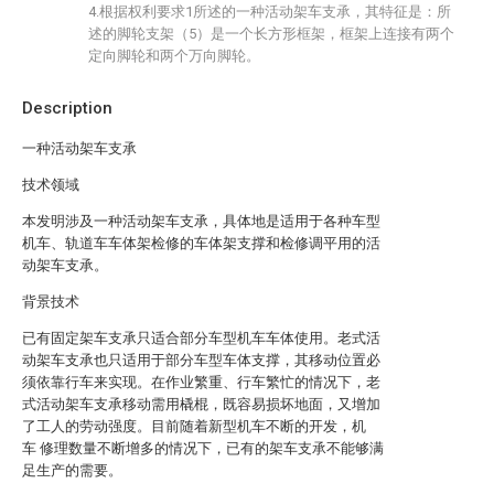
4.根据权利要求1所述的一种活动架车支承，其特征是：所
述的脚轮支架（5）是一个长方形框架，框架上连接有两个
定向脚轮和两个万向脚轮。
Description
一种活动架车支承
技术领域
本发明涉及一种活动架车支承，具体地是适用于各种车型
机车、轨道车车体架检修的车体架支撑和检修调平用的活
动架车支承。
背景技术
已有固定架车支承只适合部分车型机车车体使用。老式活
动架车支承也只适用于部分车型车体支撑，其移动位置必
须依靠行车来实现。在作业繁重、行车繁忙的情况下，老
式活动架车支承移动需用橇棍，既容易损坏地面，又增加
了工人的劳动强度。目前随着新型机车不断的开发，机
车 修理数量不断增多的情况下，已有的架车支承不能够满
足生产的需要。