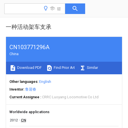
一种活动架车支承
CN103771296A
China
Download PDF
Find Prior Art
Similar
Other languages
English
Inventor
鲁迎春
Current Assignee
CRRC Luoyang Locomotive Co Ltd
Worldwide applications
2012
CN