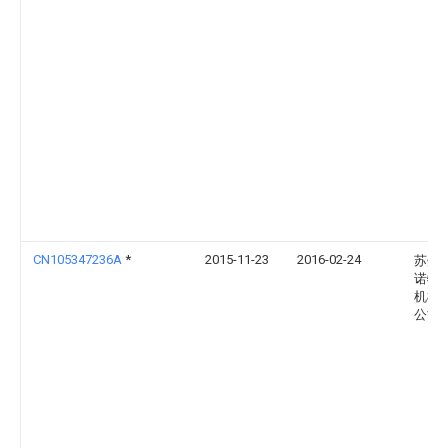
CN105347236A
*
2015-11-23
2016-02-24
苏州
诺特
机械
公司