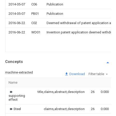
2014-05-07
C06
Publication
2014-05-07
PB01
Publication
2016-06-22
C02
Deemed withdrawal of patent application after
2016-06-22
WD01
Invention patent application deemed withdrawn
Concepts
machine-extracted
Download
Filter table
Name
title,claims,abstract,description
26
0.000
supporting
effect
Steel
claims,abstract,description
26
0.000