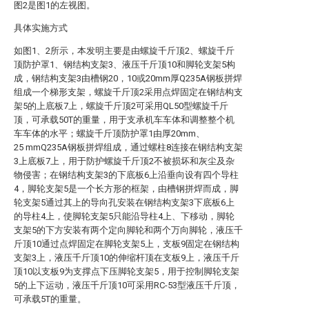
图2是图1的左视图。
具体实施方式
如图1、2所示，本发明主要是由螺旋千斤顶2、螺旋千斤
顶防护罩1、钢结构支架3、液压千斤顶10和脚轮支架5构
成，钢结构支架3由槽钢20，10或20mm厚Q235A钢板拼焊
组成一个梯形支架，螺旋千斤顶2采用点焊固定在钢结构支
架5的上底板7上，螺旋千斤顶2可采用QL50型螺旋千斤
顶，可承载50T的重量，用于支承机车车体和调整整个机
车车体的水平；螺旋千斤顶防护罩1由厚20mm、
25 mmQ235A钢板拼焊组成，通过螺柱8连接在钢结构支架
3上底板7上，用于防护螺旋千斤顶2不被损坏和灰尘及杂
物侵害；在钢结构支架3的下底板6上沿垂向设有四个导柱
4，脚轮支架5是一个长方形的框架，由槽钢拼焊而成，脚
轮支架5通过其上的导向孔安装在钢结构支架3下底板6上
的导柱4上，使脚轮支架5只能沿导柱4上、下移动，脚轮
支架5的下方安装有两个定向脚轮和两个万向脚轮，液压千
斤顶10通过点焊固定在脚轮支架5上，支板9固定在钢结构
支架3上，液压千斤顶10的伸缩杆顶在支板9上，液压千斤
顶10以支板9为支撑点下压脚轮支架5，用于控制脚轮支架
5的上下运动，液压千斤顶10可采用RC-53型液压千斤顶，
可承载5T的重量。