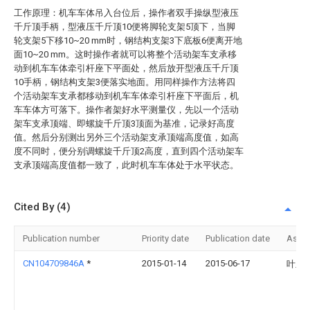
工作原理：机车车体吊入台位后，操作者双手操纵型液压
千斤顶手柄，型液压千斤顶10便将脚轮支架5顶下，当脚
轮支架5下移10~20 mm时，钢结构支架3下底板6便离开地
面10~20 mm。这时操作者就可以将整个活动架车支承移
动到机车车体牵引杆座下平面处，然后放开型液压千斤顶
10手柄，钢结构支架3便落实地面。用同样操作方法将四
个活动架车支承都移动到机车车体牵引杆座下平面后，机
车车体方可落下。操作者架好水平测量仪，先以一个活动
架车支承顶端、即螺旋千斤顶3顶面为基准，记录好高度
值。然后分别测出另外三个活动架支承顶端高度值，如高
度不同时，便分别调螺旋千斤顶2高度，直到四个活动架车
支承顶端高度值都一致了，此时机车车体处于水平状态。
Cited By (4)
Publication number
Priority date
Publication date
Assi
CN104709846A
*
2015-01-14
2015-06-17
叶欣