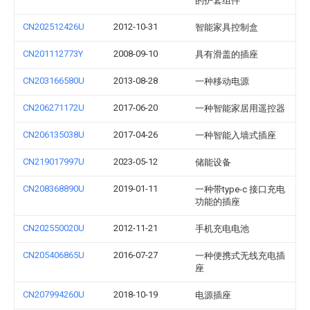
的护套组件
CN202512426U
2012-10-31
智能家具控制盒
CN201112773Y
2008-09-10
具有滑盖的插座
CN203166580U
2013-08-28
一种移动电源
CN206271172U
2017-06-20
一种智能家居用遥控器
CN206135038U
2017-04-26
一种智能入墙式插座
CN219017997U
2023-05-12
储能设备
CN208368890U
2019-01-11
一种带type-c 接口充电
功能的插座
CN202550020U
2012-11-21
手机充电电池
CN205406865U
2016-07-27
一种便携式无线充电插
座
CN207994260U
2018-10-19
电源插座