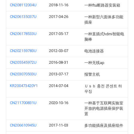
CN208112004U
2018-11-16
一种ftu断路器安装箱
CN206135037U
2017-04-26
一种新型六面体多功能
插座
CN206178533U
2017-05-17
一种直插式hdmi智能电
脑棒
CN202159783U
2012-03-07
电池连接器
CN205545972U
2016-08-31
一种无线ap
CN203070503U
2013-07-17
报警主机
KR200473420Y1
2014-07-04
Ｕｓｂ 충전 콘센트 하
우징
CN211700831U
2020-10-16
一种基于互联网实验室
开放的电源插座保护装
置
CN206610945U
2017-11-03
多功能插座及插座组件