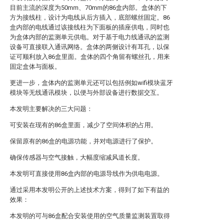
目前主流的深度为50mm、70mm的86盒内部。盒体的下
方为接线柱，设计为电线从后方插入，底部螺丝固定。86
盒内部的电线通过该接线柱为下面板的插座供电，同时也
为盒体内部的监测单元供电。对于基于电力线通讯的监测
设备可直接联入通讯网络。盒体的两侧设计有耳孔，以保
证可顺利放入86盒里面。盒体的四个角留有螺丝孔，用来
固定盒体与面板。
更进一步，盒体内的监测单元还可以包括例如wifi模块蓝牙
模块等无线通讯模块，以便与外部设备进行数据交互。
本发明主要解决的三大问题：
可安装在现有的86盒里面，减少了空间体积的占用。
保留原有的86盒的电源功能，并对电源进行了保护。
确保传感器与空气接触，大幅度缩减风道长度。
本发明可直接使用86盒内部的电源导线作为供电电源。
通过采用本发明公开的上述技术方案，得到了如下有益的
效果：
本发明的可与86盒配合安装使用的空气质量监测装置取得