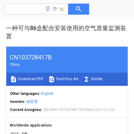
一种可与86盒配合安装使用的空气质量监测装
置
CN103728417B
China
Download PDF
Find Prior Art
Similar
Other languages
English
Inventor
钱苏晋
Current Assignee
BEIJING TECHSTAR TECHNOLOGY Co Ltd
Worldwide applications
2013
CN