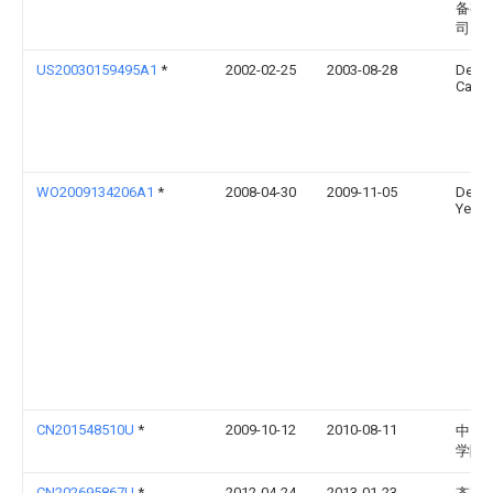
备有
司
US20030159495A1
*
2002-02-25
2003-08-28
Denni
Cardi
WO2009134206A1
*
2008-04-30
2009-11-05
Desm
Yee
CN201548510U
*
2009-10-12
2010-08-11
中国
学院
CN202695867U
*
2012-04-24
2013-01-23