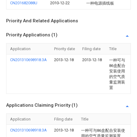
CN201682088U
2010-12-22
一种电源插线板
Priority And Related Applications
Priority Applications (1)
Application
Priority date
Filing date
Title
CN201310698918.3A
2013-12-18
2013-12-18
一种可与
86盒配合
安装使用
的空气质
量监测装
置
Applications Claiming Priority (1)
Application
Filing date
Title
CN201310698918.3A
2013-12-18
一种可与86盒配合安装使
用的空气质量监测装置