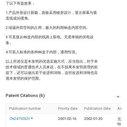
了以下有益效果：
1.产品外形设计新颖，面板采用棱形设计，显示屏幕与垂
直线成30度角。
2.缩减外部空间的占用，极大的利用86盒内部空间。
3.可直接从86盒内部的线路上取电。无需单独的供电设
备。
4.可装入标准的各种86盒子内部，通用性强。
以上所述仅是本发明的优选实施方式，应当指出，对于本
技术领域的普通技术人员来说，在不脱离本发明原理的前
提下，还可以做出若干改进和润饰，这些改进和润饰也应
视本发明的保护范围。
Patent Citations (6)
Publication number
Priority date
Publication date
Assi
CN2475032Y
*
2001-02-16
2002-01-30
北京
特电