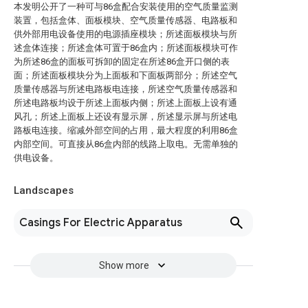
本发明公开了一种可与86盒配合安装使用的空气质量监测
装置，包括盒体、面板模块、空气质量传感器、电路板和
供外部用电设备使用的电源插座模块；所述面板模块与所
述盒体连接；所述盒体可置于86盒内；所述面板模块可作
为所述86盒的面板可拆卸的固定在所述86盒开口侧的表
面；所述面板模块分为上面板和下面板两部分；所述空气
质量传感器与所述电路板电连接，所述空气质量传感器和
所述电路板均设于所述上面板内侧；所述上面板上设有通
风孔；所述上面板上还设有显示屏，所述显示屏与所述电
路板电连接。缩减外部空间的占用，最大程度的利用86盒
内部空间。可直接从86盒内部的线路上取电。无需单独的
供电设备。
Landscapes
Casings For Electric Apparatus
Show more