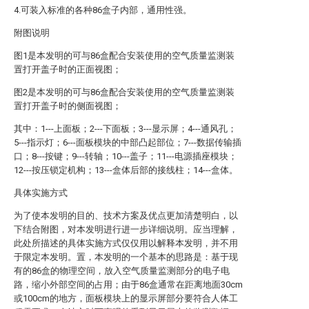
4.可装入标准的各种86盒子内部，通用性强。
附图说明
图1是本发明的可与86盒配合安装使用的空气质量监测装
置打开盖子时的正面视图；
图2是本发明的可与86盒配合安装使用的空气质量监测装
置打开盖子时的侧面视图；
其中：1---上面板；2---下面板；3---显示屏；4---通风孔；
5---指示灯；6---面板模块的中部凸起部位；7---数据传输插
口；8---按键；9---转轴；10---盖子；11---电源插座模块；
12---按压锁定机构；13---盒体后部的接线柱；14---盒体。
具体实施方式
为了使本发明的目的、技术方案及优点更加清楚明白，以
下结合附图，对本发明进行进一步详细说明。应当理解，
此处所描述的具体实施方式仅仅用以解释本发明，并不用
于限定本发明。置，本发明的一个基本的思路是：基于现
有的86盒的物理空间，放入空气质量监测部分的电子电
路，缩小外部空间的占用；由于86盒通常在距离地面30cm
或100cm的地方，面板模块上的显示屏部分要符合人体工