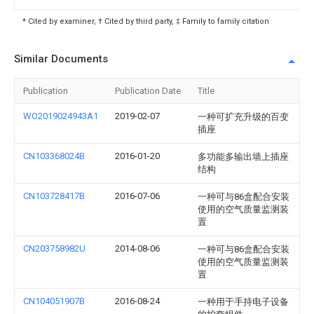
* Cited by examiner, † Cited by third party, ‡ Family to family citation
Similar Documents
Publication
Publication Date
Title
WO2019024943A1
2019-02-07
一种可扩充升级的百变
插座
CN103368024B
2016-01-20
多功能多输出墙上插座
结构
CN103728417B
2016-07-06
一种可与86盒配合安装
使用的空气质量监测装
置
CN203758982U
2014-08-06
一种可与86盒配合安装
使用的空气质量监测装
置
CN104051907B
2016-08-24
一种用于手持电子设备