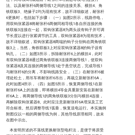
法、以及耐张杆6两侧导线1之间的连接关系、横担4、角
铁联板3、绝缘子2均为现有技术，故不详细叙述，耐张杆
6更换时，包括如下步骤：（一）如图2所示，线路停电，
用双钩张紧器8将耐张杆6两侧同相导线1各自所连接的角
铁联板3连接在一起，双钩张紧器8为两头设有钩子并可调
节长度以进行张紧调节的工具，双钩张紧器8为现有技术，
故不详细叙述，双钩张紧器8两端的钩子分别钩在两角铁联
板3上，当然，角铁联板3上对应双钩张紧器8的钩子设有
钩孔，（二）如图3所示，拆除耐张杆6上的横担4，此时
有双钩张紧器8通过两角铁联板3连接两侧导线1，使双钩
张紧器8及其连接的两侧导线1处于悬空状态，完成导线1
与耐张杆6的分离，不影响线路安全，（三）在耐张杆6被
埋处松土，用吊车将耐张杆6吊出，再栽立新耐张杆6A，
此时如图4所示，（四）如图5所示，恢复两侧导线1在新
耐张杆6A上的连接，即将横担4等金具重新安装在新耐张
杆6A上，将两侧导线1的两角铁联板3分别与横担4连接，
再解除双钩张紧器8。此时应注意新耐张杆6A埋深及工艺
符合标准。然后调整导线1弧垂，恢复送电运行。本实施例
附图仅以一相的两侧导线为例，其他导线原理相同，故未
在图中示出。
本发明所述的不落线更换耐张型电杆法，是便于将原受