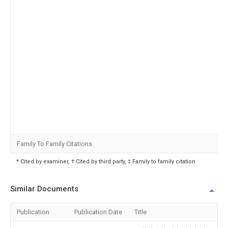
Family To Family Citations
* Cited by examiner, † Cited by third party, ‡ Family to family citation
Similar Documents
Publication
Publication Date
Title