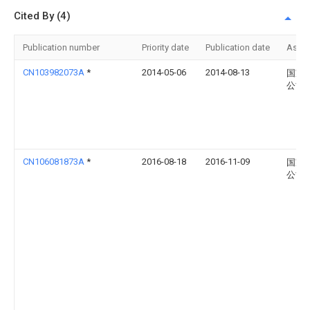
Cited By (4)
Publication number
Priority date
Publication date
Assi
CN103982073A
*
2014-05-06
2014-08-13
国家
公司
CN106081873A
*
2016-08-18
2016-11-09
国家
公司