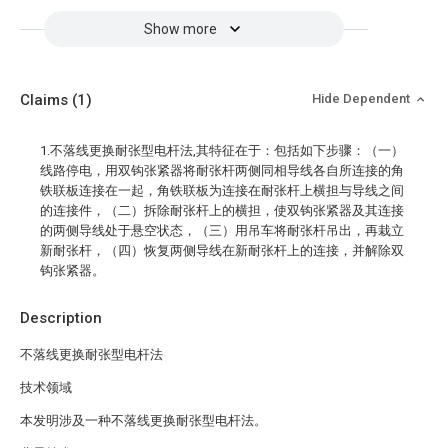
Show more
Claims
(1)
Hide Dependent
1.不落线更换耐张型电杆法,其特征在于：包括如下步骤：（一）
线路停电，用双钩张紧器将耐张杆两侧同相导线各自所连接的角
铁联板连接在一起，角铁联板为连接在耐张杆上横担与导线之间
的连接件，（二）拆除耐张杆上的横担，使双钩张紧器及其连接
的两侧导线处于悬空状态，（三）用吊车将耐张杆吊出，再栽立
新耐张杆，（四）恢复两侧导线在新耐张杆上的连接，并解除双
钩张紧器。
Description
不落线更换耐张型电杆法
技术领域
本发明涉及一种不落线更换耐张型电杆法。