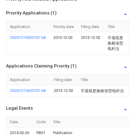
Priority Applications (1)
Application
Priority date
Filing date
Title
CN201310630707.6A
2013-12-02
2013-12-02
不落线更
换耐张型
电杆法
Applications Claiming Priority (1)
Application
Filing date
Title
CN201310630707.6A
2013-12-02
不落线更换耐张型电杆法
Legal Events
Date
Code
Title
2014-03-26
PB01
Publication