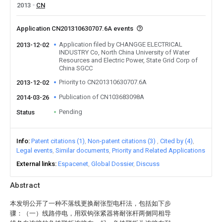
2013
CN
Application CN201310630707.6A events
Application filed by CHANGGE ELECTRICAL
2013-12-02
INDUSTRY Co, North China University of Water
Resources and Electric Power, State Grid Corp of
China SGCC
Priority to CN201310630707.6A
2013-12-02
Publication of CN103683098A
2014-03-26
Pending
Status
Info
Patent citations (1)
Non-patent citations (3)
Cited by (4)
Legal events
Similar documents
Priority and Related Applications
External links
Espacenet
Global Dossier
Discuss
Abstract
本发明公开了一种不落线更换耐张型电杆法，包括如下步
骤：（一）线路停电，用双钩张紧器将耐张杆两侧同相导