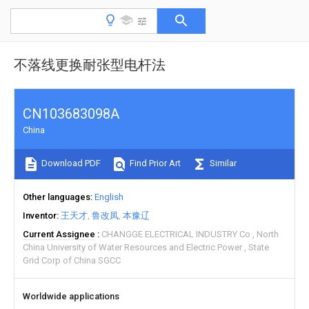
不落线更换耐张型电杆法
CN103683098A
China
Download PDF
Find Prior Art
Similar
Other languages
English
Inventor
王天才
鲁改凤
本豫辽
Current Assignee
CHANGGE ELECTRICAL INDUSTRY Co
North
China University of Water Resources and Electric Power
State
Grid Corp of China SGCC
Worldwide applications