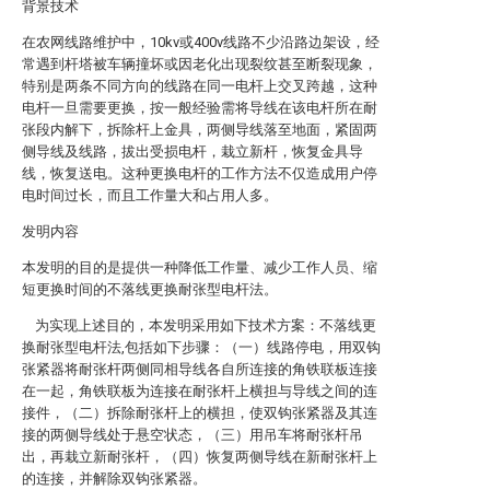
背景技术
在农网线路维护中，10kv或400v线路不少沿路边架设，经
常遇到杆塔被车辆撞坏或因老化出现裂纹甚至断裂现象，
特别是两条不同方向的线路在同一电杆上交叉跨越，这种
电杆一旦需要更换，按一般经验需将导线在该电杆所在耐
张段内解下，拆除杆上金具，两侧导线落至地面，紧固两
侧导线及线路，拔出受损电杆，栽立新杆，恢复金具导
线，恢复送电。这种更换电杆的工作方法不仅造成用户停
电时间过长，而且工作量大和占用人多。
发明内容
本发明的目的是提供一种降低工作量、减少工作人员、缩
短更换时间的不落线更换耐张型电杆法。
为实现上述目的，本发明采用如下技术方案：不落线更
换耐张型电杆法,包括如下步骤：（一）线路停电，用双钩
张紧器将耐张杆两侧同相导线各自所连接的角铁联板连接
在一起，角铁联板为连接在耐张杆上横担与导线之间的连
接件，（二）拆除耐张杆上的横担，使双钩张紧器及其连
接的两侧导线处于悬空状态，（三）用吊车将耐张杆吊
出，再栽立新耐张杆，（四）恢复两侧导线在新耐张杆上
的连接，并解除双钩张紧器。