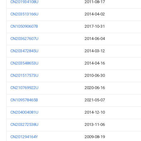
CN201934108U
2011-08-17
CN203513166U
2014-04-02
CN105090607B
2017-10-31
CN203627607U
2014-06-04
CN203472845U
2014-03-12
CN203548653U
2014-04-16
CN201517573U
2010-06-30
CN210769922U
2020-06-16
CN109578465B
2021-05-07
CN204004081U
2014-12-10
CN203272538U
2013-11-06
CN201294164Y
2009-08-19