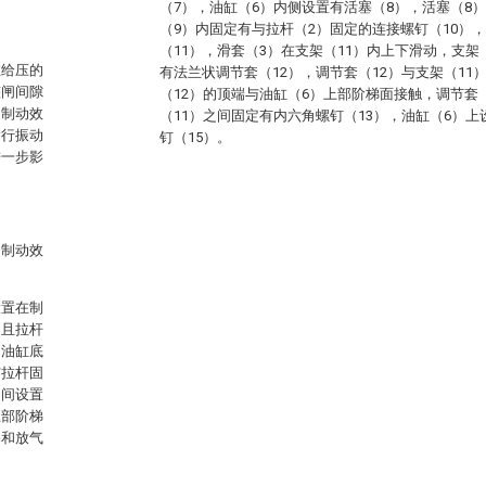
（7），油缸（6）内侧设置有活塞（8），活塞（8
（9）内固定有与拉杆（2）固定的连接螺钉（10）
（11），滑套（3）在支架（11）内上下滑动，支架
在给压的
有法兰状调节套（12），调节套（12）与支架（1
整闸间隙
（12）的顶端与油缸（6）上部阶梯面接触，调节套
响制动效
（11）之间固定有内六角螺钉（13），油缸（6）上
运行振动
钉（15）。
进一步影
响制动效
设置在制
，且拉杆
，油缸底
与拉杆固
之间设置
上部阶梯
塞和放气