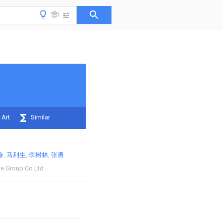
 Art
Similar
春
马利生
李树林
张勇
e Group Co Ltd