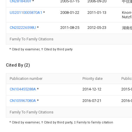
CN2818436Y
*
2005-07-15
2006-09-20
中信
US20110005870A1
*
2008-01-22
2011-01-13
Knorr
Nutz
CN202226598U
*
2011-08-25
2012-05-23
湖南
Family To Family Citations
* Cited by examiner, † Cited by third party
Cited By (2)
Publication number
Priority date
Public
CN104455288A
*
2014-12-12
2015-
CN105967080A
*
2016-07-21
2016-
Family To Family Citations
* Cited by examiner, † Cited by third party, ‡ Family to family citation