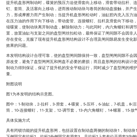
提升机盘形闸制动时，碟簧的预压力迫使滑套向上移动，滑套带动拉杆、
钉、套筒、及活塞向上移动，进而推动制动块与卷筒的制动盘接触，并产
力，形成摩擦力而产生制动；当提升机盘形闸松动时，油缸腔内充入压力
在压力油的作用下向下移动，带动套管、连接螺钉、拉杆及滑套向下移动
缩碟簧，使制动块离开制动盘，解除制动力；与此同时，内六角螺钉和调
置，放置油缸与支架之间的盘型闸丝扣松动，最终保证了闸间隙不会因非
存在变化，克服了现有提升机盘形闸结构设计不合理及闸间隙易发生变化
效果的问题。
本发明结构设计合理可靠，使的盘型闸间隙保持一致，盘型闸闸间隙不会
原改变，避免了盘型闸闸瓦和闸盘不必要的磨损；而且盘形闸的结构设计
制动力得到保证，保证了提升机的安全平稳运行，同时减少了盘型闸的维
量。
附图说明
图1为本发明的结构示意图。
图中：1-制动块，2-拉杆，3-滑套，4-碟簧，5-压环，6-油缸，7-机盖，8-活
筒，10-连接螺钉，11-支架，12-调节套，13-内六角螺钉，14-螺塞，15-
具体实施方式
具有闭锁功能的提升机盘形闸，包括设置在制动盘两侧的制动块1，制动块
下侧固定有拉杆2，拉杆2外侧固定有滑套3，且拉杆2上套有位于滑套3内侧