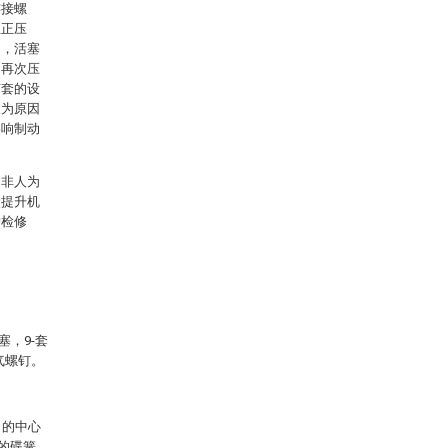
连接螺
生正压
油，活塞
，再次压
节套的设
人为原因
影响制动
因非人为
使提升机
护检修
塞，9-套
放气螺钉。
1的中心
的碟簧