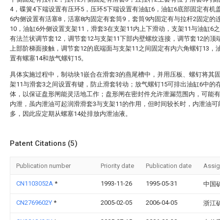
4，碟簧4下端设置有压环5，压环5下端设置有油缸6，油缸6底部固定有机
6内侧设置有活塞8，活塞8内固定有套筒9，套筒9内固定有与拉杆2固定的
10，油缸6外侧设置支架11，滑套3在支架11内上下滑动，支架11与油缸6
有法兰状调节套12，调节套12与支架11下部内壁螺纹连接，调节套12的顶
上部阶梯面接触，调节套12的底端面与支架11之间固定有内六角螺钉13，
置有螺塞14和放气螺钉15。
具体实施过程中，制动块1嵌合在滑套3的燕尾槽中，并用压板、螺钉将其
架11与滑套3之间设置有键，防止滑套转动；放气螺钉15可排出油缸6中的
体，以保证盘形闸能灵活地工作；盘形闸在密封件允许泄漏范围内，可能
内泄，虽内泄油可起润滑滑套3与支架11的作用，但时间较长时，内泄油可
多，因此应定期从螺塞14处排放内泄油液。
Patent Citations (5)
Publication number
Priority date
Publication date
Assi
CN1103052A
*
1993-11-26
1995-05-31
中国
CN2769602Y
*
2005-02-05
2006-04-05
浙江