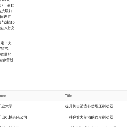
盖7，油缸
连接螺钉
之间设置
端与油缸6
油缸6上设
固定；支
存留气
有微量的
能存留过
gnee
Title
矿业大学
提升机自适应补偿增压制动器
矿山机械有限公司
一种弹簧力制动的盘形制动器