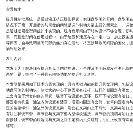
背景技术
提升机制动系统，是通过液压挤压蝶形弹簧，实现盘型闸的开闭，盘型闸
情况下开启，开启后其与闸盘的间隙是调节制动力最主要的因素之一。调
是通过松紧盘型闸丝扣来实现的。现有盘形闸由于结构设计不够合理，影
果，而且盘型闸在使用过程中，由于给压和泄压存在一定冲击，加上设备
等原因，会导致调整闸间隙的丝扣存在活动，将直接导致闸间隙的变化，
响制动效果。
发明内容
本发明为了解决现有提升机盘形闸结构设计不合理及闸间隙易发生变化影
果的问题，提供了一种具有闭锁功能的提升机盘形闸。
本发明是采用如下技术方案实现的：具有闭锁功能的提升机盘形闸，包括
动盘两侧的制动块，制动块的中心下侧固定有拉杆，拉杆外侧固定有滑套
上套有位于滑套内侧的碟簧，碟簧下端设置有压环，压环下端设置有油缸
部固定有机盖，油缸内侧设置有活塞，活塞内固定有套筒，套筒内固定有
定的连接螺钉，油缸外侧设置支架，滑套在支架内上下滑动，支架与油缸
有法兰状调节套，调节套与支架下部内壁螺纹连接，调节套的顶端与油缸
面接触，调节套的底端面与支架之间固定有内六角螺钉，油缸上设置有螺
螺钉。