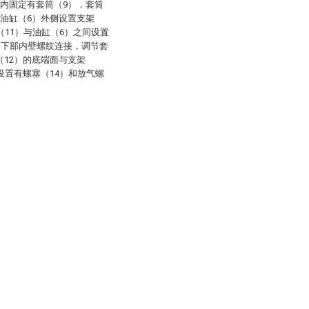
）内固定有套筒（9），套筒
，油缸（6）外侧设置支架
（11）与油缸（6）之间设置
1）下部内壁螺纹连接，调节套
（12）的底端面与支架
设置有螺塞（14）和放气螺