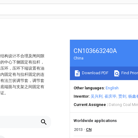
CN103663240A
闸结构设计不合理及闸间隙
China
块的中心下侧固定有拉杆，
有压环，压环下端设置有油
Download PDF
Find Prior
筒内固定有与拉杆固定的连
置有法兰状调节套，调节套
的底端面与支架之间固定有
Other languages
English
保证。
Inventor
吴兴利
崔庆毕
贾剑
杨鑫
Current Assignee
Datong Coal Min
Worldwide applications
2013
CN