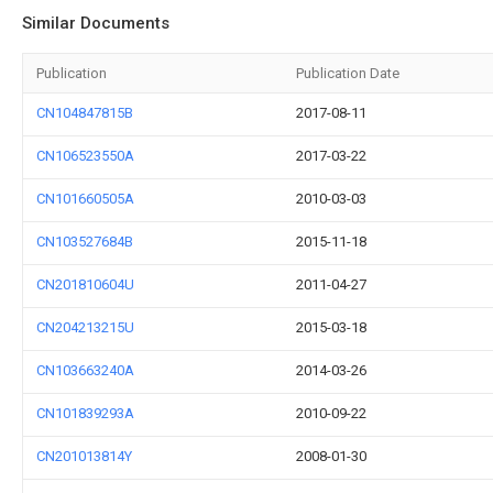
Similar Documents
Publication
Publication Date
CN104847815B
2017-08-11
CN106523550A
2017-03-22
CN101660505A
2010-03-03
CN103527684B
2015-11-18
CN201810604U
2011-04-27
CN204213215U
2015-03-18
CN103663240A
2014-03-26
CN101839293A
2010-09-22
CN201013814Y
2008-01-30