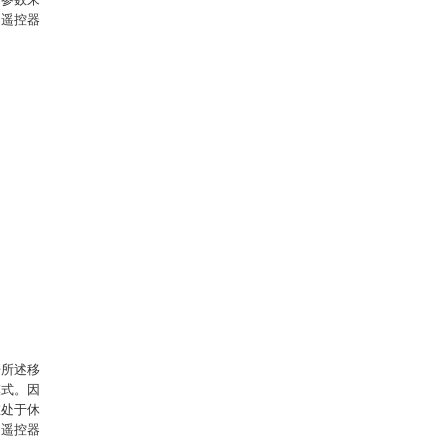
明遥控器
据所述移
模式。因
在处于休
明遥控器