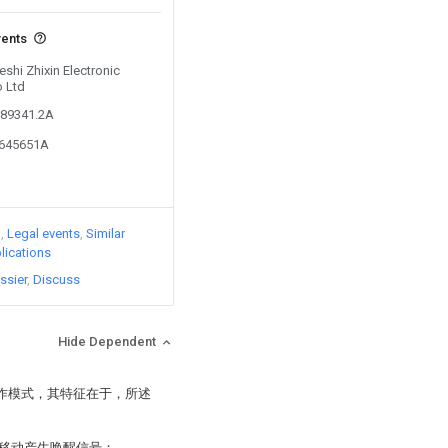
vents
eshi Zhixin Electronic
o Ltd
589341.2A
3645651A
)
Legal events
Similar
lications
ssier
Discuss
Hide Dependent
工作模式，其特征在于，所述
移动产生唤醒信号；