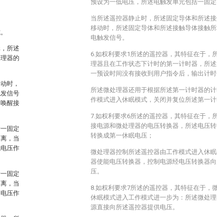
预设为一低电压，所述电触发单元包括一固定
当所述遥控器静止时，所述固定导体和所述接
移动时，所述固定导体和所述接触导体接触所
式。
电触发信号。
元，所述
6.如权利要求1所述的遥控器，其特征在于，
处理器的
理器且在工作状态下计时的第一计时器，所述
一预设时间没有接收到用户指令后，输出计时
移动时，
所述微处理器还用于根据所述第一计时器的计
触发信号
作模式进入休眠模式，关闭并复位所述第一计
的唤醒接
7.如权利要求6所述的遥控器，其特征在于，
接电源和微处理器的电压转换器，所述电压转
括一固定
转换成第一休眠电压；
分离，当
低电压作
微处理器控制所述遥控器由工作模式进入休眠
器使能电压转换器，控制电源经电压转换器向
压。
括一固定
分离，当
8.如权利要求7所述的遥控器，其特征在于，
高电压作
休眠模式进入工作模式进一步为：所述微处理
源直接向所述遥控器提供电压。