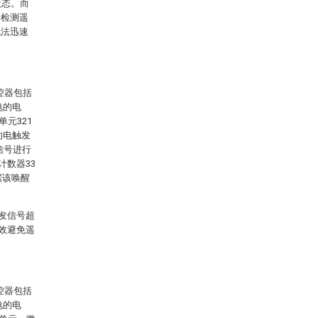
状态。而
于检测遥
无法迅速
控器包括
电的电
元321
的电触发
信号进行
计数器33
据该唤醒
触发信号超
有效避免遥
控器包括
电的电