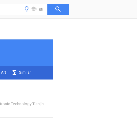
 Art
Similar
ctronic Technology Tianjin