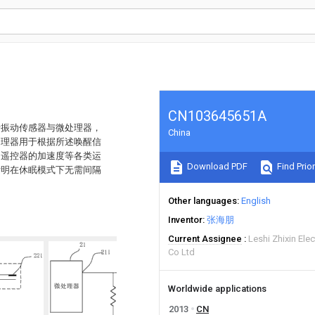
CN103645651A
括振动传感器与微处理器，
China
处理器用于根据所述唤醒信
测遥控器的加速度等各类运
Download PDF
Find Prior
发明在休眠模式下无需间隔
Other languages
English
Inventor
张海朋
Current Assignee
Leshi Zhixin Ele
Co Ltd
Worldwide applications
2013
CN