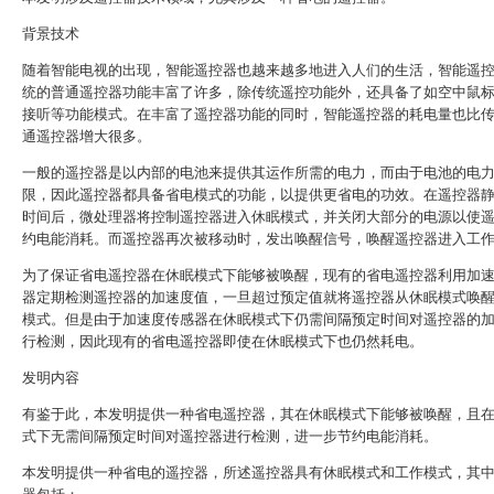
背景技术
随着智能电视的出现，智能遥控器也越来越多地进入人们的生活，智能遥
统的普通遥控器功能丰富了许多，除传统遥控功能外，还具备了如空中鼠
接听等功能模式。在丰富了遥控器功能的同时，智能遥控器的耗电量也比
通遥控器增大很多。
一般的遥控器是以内部的电池来提供其运作所需的电力，而由于电池的电
限，因此遥控器都具备省电模式的功能，以提供更省电的功效。在遥控器
时间后，微处理器将控制遥控器进入休眠模式，并关闭大部分的电源以使
约电能消耗。而遥控器再次被移动时，发出唤醒信号，唤醒遥控器进入工
为了保证省电遥控器在休眠模式下能够被唤醒，现有的省电遥控器利用加
器定期检测遥控器的加速度值，一旦超过预定值就将遥控器从休眠模式唤
模式。但是由于加速度传感器在休眠模式下仍需间隔预定时间对遥控器的
行检测，因此现有的省电遥控器即使在休眠模式下也仍然耗电。
发明内容
有鉴于此，本发明提供一种省电遥控器，其在休眠模式下能够被唤醒，且
式下无需间隔预定时间对遥控器进行检测，进一步节约电能消耗。
本发明提供一种省电的遥控器，所述遥控器具有休眠模式和工作模式，其