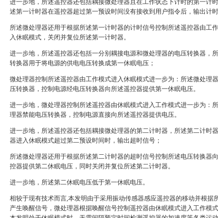
进一步地，所述遥控器还包括耦接微处理器且在工作状态下计时的第一计
述第一计时器在遥控器超过第一预设时间没有接收到用户指令后，输出计
所述微处理器还用于根据所述第一计时器的计时信号控制所述遥控器由工
入休眠模式，关闭并复位所述第一计时器。
进一步地，所述遥控器还包括一分别耦接电源和微处理器的电压转换器，
转换器用于将电源的供电电压转换成第一休眠电压；
微处理器控制所述遥控器由工作模式进入休眠模式进一步为：所述微处理
压转换器，控制电源经电压转换器向所述遥控器提供第一休眠电压。
进一步地，微处理器控制所述遥控器由休眠模式进入工作模式进一步为：
理器禁能电压转换器，控制电源直接向所述遥控器提供电压。
进一步地，所述遥控器还包括耦接微处理器的第二计时器，所述第二计时
器进入休眠模式超过第二预设时间时，输出超时信号；
所述微处理器还用于根据所述第二计时器的超时信号控制所述电压转换器
控器提供第二休眠电压，同时关闭并复位所述第二计时器。
进一步地，所述第二休眠电压低于第一休眠电压。
相较于现有技术而言,本发明由于采用振动传感器感应遥控器的移动并根据
产生唤醒信号，微处理器根据唤醒信号控制遥控器由休眠模式进入工作模
本发明处于休眠模式时，无需间隔预定时间检测遥控器的加速度等各类运