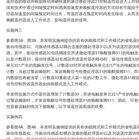
遥控器的移动并根据移动准确快速的通过微处理器21控制遥控器进入工作
现有技术中通过间隔预定时间感测加速度来唤醒遥控器的方式却有可能由
控器加速度的间隔预定时间过长，而遥控器在预定时间内发生移动，从而
唤醒遥控器进入工作状态，影响遥控器的使用。
实施例三
参看图3A、图3B，本发明实施例提供的具有休眠模式和工作模式的省电遥
振动传感器32、与振动传感器32耦合连接的微处理器31以及为该遥控器供
源。其中，振动传感器32包括耦接至所述微处理器31唤醒接脚311的电触发单
以及计数器33，振动传感器32在感应所述遥控器的移动时，振动传感器32
单元321产生的电触发信号，计数器33对所述电触发单元321产生的电触发
计数，当超过预设阈值时，发送唤醒信号给微处理器31的唤醒接脚311。而
内数据也将被清零，计数器33重新进入新一轮的计数工作。微处理器31根
信号控制所述遥控器由休眠模式进入工作模式。
本发明实施方式中遥控器增加了计数器33，所述电触发单元321产生的电
过预设阈值时，才发送唤醒信号给微处理器31的唤醒接脚311。因此，可
控器被误触的情况下被唤醒，以节省遥控器电源的耗费。
实施例四
参看图4A、图4B，本发明实施例提供的具有休眠模式和工作模式的省电遥
振动传感器42、与振动传感器42耦合连接的微处理器41以及为该遥控器供