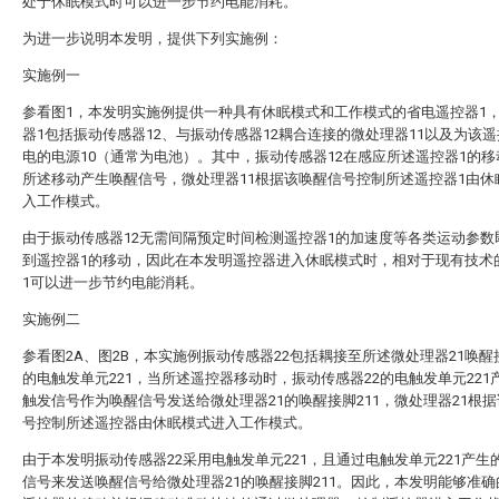
处于休眠模式时可以进一步节约电能消耗。
为进一步说明本发明，提供下列实施例：
实施例一
参看图1，本发明实施例提供一种具有休眠模式和工作模式的省电遥控器1
器1包括振动传感器12、与振动传感器12耦合连接的微处理器11以及为该遥
电的电源10（通常为电池）。其中，振动传感器12在感应所述遥控器1的
所述移动产生唤醒信号，微处理器11根据该唤醒信号控制所述遥控器1由休
入工作模式。
由于振动传感器12无需间隔预定时间检测遥控器1的加速度等各类运动参数
到遥控器1的移动，因此在本发明遥控器进入休眠模式时，相对于现有技术
1可以进一步节约电能消耗。
实施例二
参看图2A、图2B，本实施例振动传感器22包括耦接至所述微处理器21唤醒接
的电触发单元221，当所述遥控器移动时，振动传感器22的电触发单元221
触发信号作为唤醒信号发送给微处理器21的唤醒接脚211，微处理器21根
号控制所述遥控器由休眠模式进入工作模式。
由于本发明振动传感器22采用电触发单元221，且通过电触发单元221产生
信号来发送唤醒信号给微处理器21的唤醒接脚211。因此，本发明能够准