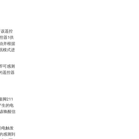
，该遥控
控器1供
移动并根据
眠模式进
即可感测
的遥控器
脚211
产生的电
据该唤醒信
的电触发
确的感测到