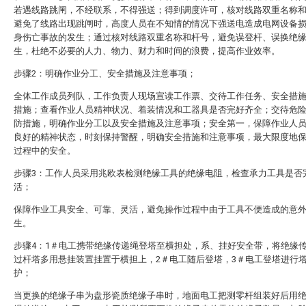
若遇线路跳闸，不经联系，不得强送；得到调度许可，核对线路双重名称
避免了线路出现跳闸时，高度人员在不知情的情况下强送电造成电网设备
身伤亡事故的发生；通过核对线路双重名称和杆号，避免误登杆、误换绝
生，杜绝不必要的人力、物力、财力和时间的浪费，提高作业效率。
步骤2：明确作业分工、安全措施及注意事项；
全体工作成员列队，工作负责人现场宣读工作票、交待工作任务、安全措
措施；查看作业人员精神状况、着装情况和工器具是否完好齐全；交待危
防措施，明确作业分工以及安全措施及注意事项；安全第一，保障作业人
良好的精神状态，时刻保持警醒，明确安全措施和注意事项，最大限度地
过程中的安全。
步骤3：工作人员采用兆欧表检测绝缘工具的绝缘电阻，检查承力工具是否
活；
保障作业工具安全、可靠、灵活，避免操作过程中由于工具不便造成的意
生。
步骤4：1＃电工携带绝缘传递绳登塔至横担处，系、挂好安全带，将绝缘
过杆塔多用悬挂装置挂置于横担上，2＃电工随后登塔，3＃电工登塔进行
护；
当更换的绝缘子串为盘形瓷质绝缘子串时，地面电工把测零杆组装好后用