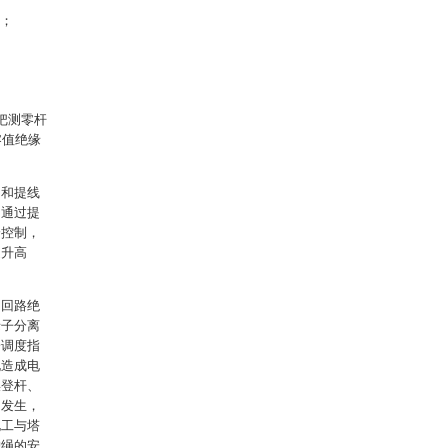
面；
把测零杆
零值绝缘
构和提线
，通过提
降控制，
提升高
多回路绝
缘子分离
一调度指
电造成电
误登杆、
的发生，
电工与塔
护绳的安