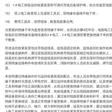
12) 1＃电工拆除远控收紧装置和可调式导线后备保护绳，依次传递至地
13) 塔上电工检查塔上无遗留工具后，背绝缘传递绳平稳下塔；
14) 整理工器具，清理现场，恢复线路重合闸。
当更换的绝缘子串为盘形瓷质绝缘子串时，在所述步骤4完毕后，地面电工
组装好后用绝缘传递绳传递给2＃电工，2＃电工检测所要更换绝缘子串的
子数量。
所述远控收紧装置包括导线提线器、提线器固定机构、提线器丝杠操作机
器绝缘连接构件，通过提线器固定机构将导线提线器稳定地悬挂在横担上
线器丝杠操作机构调节导线提线器丝杆的伸缩长度，进而实现对导线的升
采用绝缘连接构件有效增长安全距离，消除对操作人员的安全威胁，调节
度。
本发明通过绝缘操作杆与远控收紧装置的配合，作业人员在带电进行同塔
缘子更换时无需进入带电空间，通过远控收紧装置的悬挂及收紧，以及绝
工具和绝缘子扶正器的配合使用，从而达到更换绝缘子的目的。通过向统
挥中心申请停用线路重合闸装置，有效地避免了在出现线路跳闸时，强送
网设备损坏或人身伤亡事故的发生；通过核对线路双重名称和杆号，避免
绝缘子更换错误，造成正常绝缘子被更换掉，而故障绝缘子未被更换情况
杜绝不必要的人力、物力、财力和时间的浪费，提高作业效率；通过地面
上电工的相互协同配合，有效地实现了远控收紧装置和可调式导线后备保