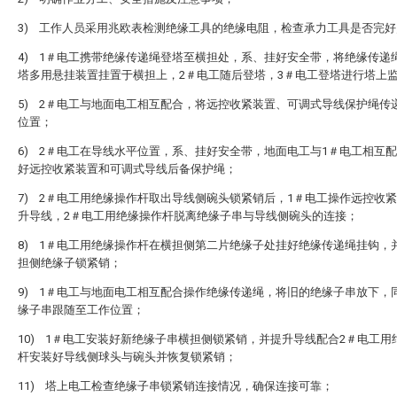
3) 工作人员采用兆欧表检测绝缘工具的绝缘电阻，检查承力工具是否完
4) 1＃电工携带绝缘传递绳登塔至横担处，系、挂好安全带，将绝缘传递
塔多用悬挂装置挂置于横担上，2＃电工随后登塔，3＃电工登塔进行塔上
5) 2＃电工与地面电工相互配合，将远控收紧装置、可调式导线保护绳传
位置；
6) 2＃电工在导线水平位置，系、挂好安全带，地面电工与1＃电工相互
好远控收紧装置和可调式导线后备保护绳；
7) 2＃电工用绝缘操作杆取出导线侧碗头锁紧销后，1＃电工操作远控收
升导线，2＃电工用绝缘操作杆脱离绝缘子串与导线侧碗头的连接；
8) 1＃电工用绝缘操作杆在横担侧第二片绝缘子处挂好绝缘传递绳挂钩，
担侧绝缘子锁紧销；
9) 1＃电工与地面电工相互配合操作绝缘传递绳，将旧的绝缘子串放下，
缘子串跟随至工作位置；
10) 1＃电工安装好新绝缘子串横担侧锁紧销，并提升导线配合2＃电工用
杆安装好导线侧球头与碗头并恢复锁紧销；
11) 塔上电工检查绝缘子串锁紧销连接情况，确保连接可靠；