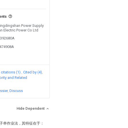
ents
 Pingdingshan Power Supply
n Electric Power Co Ltd
04392680A
3474908A
citations (1)
Cited by (4)
iority and Related
ssier
Discuss
Hide Dependent
缘子串作业法，其特征在于：