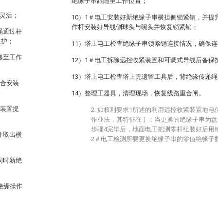
绝缘子串跟随至工作位置；
好灵活；
10）1＃电工安装好新绝缘子串横担侧锁紧销，并提
作杆安装好导线侧球头与碗头并恢复锁紧销；
绳通过杆
监护；
11）塔上电工检查绝缘子串锁紧销连接情况，确保
递至工作
12）1＃电工拆除远控收紧装置和可调式导线后备保
13）塔上电工检查塔上无遗留工具后，背绝缘传递
配合安装
14）整理工器具，清理现场，恢复线路重合闸。
紧装置提
2. 如权利要求1所述的利用远控收紧装置地
作业法，其特征在于：当更换的绝缘子串为盘
步骤4完毕后，地面电工把测零杆组装好后用
并取出横
2＃电工检测所要更换绝缘子串的零值绝缘子
同时新绝
绝缘操作