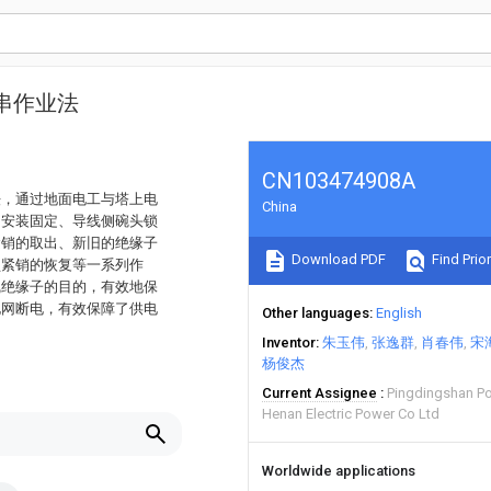
串作业法
CN103474908A
法，通过地面电工与塔上电
China
的安装固定、导线侧碗头锁
紧销的取出、新旧的绝缘子
Download PDF
Find Prior
锁紧销的恢复等一系列作
线绝缘子的目的，有效地保
电网断电，有效保障了供电
Other languages
English
Inventor
朱玉伟
张逸群
肖春伟
宋
杨俊杰
Current Assignee
Pingdingshan Po
Henan Electric Power Co Ltd
Worldwide applications