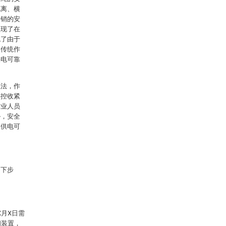
脱离、横
紧销的安
实现了在
免了由于
，传统作
供电可靠
业法，作
远控收紧
作业人员
胁，安全
了供电可
如下步
X月X日需
闸装置，