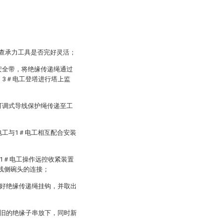
；
检查承力工具是否完好灵活；
安全带，将绝缘传递绳通过
，3＃电工登塔进行塔上监
可调式导线保护绳传递至工
电工与1＃电工相互配合安装
1＃电工操作远控收紧装置
线侧碗头的连接；
挂好绝缘传递绳挂钩，并取出
将旧的绝缘子串放下，同时新