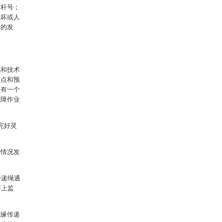
和杆号；
损坏或人
缘的发
施和技术
险点和预
员有一个
保障作业
完好灵
外情况发
传递绳通
塔上监
绝缘传递