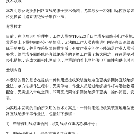
技术领域
本发明涉及更换多回路直线绝缘子技术领域，尤其涉及一种利用远控收紧
位更换多回路直线绝缘子串作业法。
背景技术
目前，在电网运行管理中，工作人员在110-220千伏同塔多回路带电作业施
常遇到上下横担间距较小的情况，无法由工作人员直接进行同塔多回路线
缘子的更换，并且在采取限位措施后，有效作业空间仍不能满足作业人员
要求，给同塔多回路线路直线绝缘子的更换工作带了极大困难，往往需要
停电措施，造成大面积电网断电，严重影响着电网的供电可靠性和供电时
发明内容
本发明的目的是旨在提供一种利用远控收紧装置地电位更换多回路直线绝
业法，该方法操作过程中，无需停电、作业人员通过绝缘操作杆与远控收
配合，无需进入带电空间，即可完成同塔多回路绝缘子更换，操作简便、
靠。
为实现本发明的目的所采用的技术方案是：一种利用远控收紧装置地电位
路直线绝缘子串作业法，包括如下步骤：
1) 申请停用线路重合闸，核对线路双重名称和杆号；
2) 明确作业分工、安全措施及注意事项；