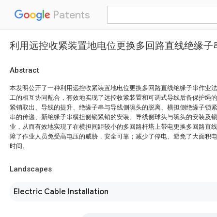
Patents
利用远控收紧装置地电位更换多回路直线绝缘子
Abstract
本发明公开了一种利用远控收紧装置地电位更换多回路直线绝缘子串作业
工的相互协同配合，有效地实现了远控收紧装置和可调式导线后备保护绳
紧销取出、导线的提升、绝缘子串与导线侧碗头的脱离、横担侧绝缘子锁
串的传递、新绝缘子串横担侧锁紧销的安装、导线侧球头与碗头的安装及
业，从而有效地实现了在横担间距较小的多回路杆塔上带电更换多回路直
障了作业人员免受高电压的威胁，安全可靠；减少了停电、避免了大面积
时间。
Landscapes
Electric Cable Installation