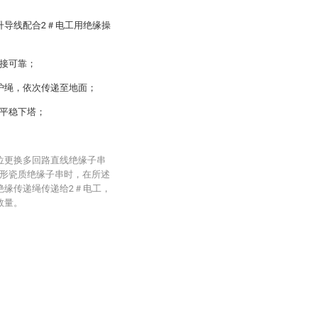
升导线配合2＃电工用绝缘操
连接可靠；
护绳，依次传递至地面；
绳平稳下塔；
电位更换多回路直线绝缘子串
形瓷质绝缘子串时，在所述
绝缘传递绳传递给2＃电工，
数量。