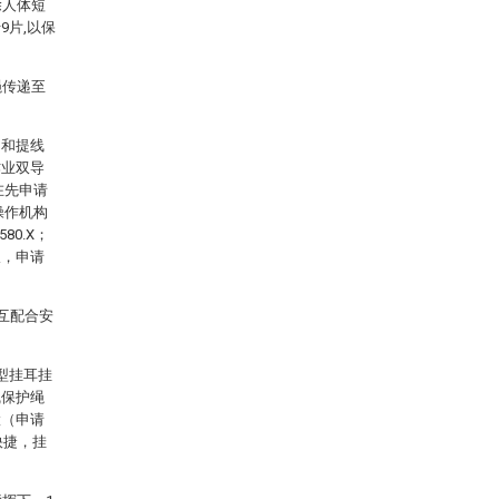
除人体短
9片,以保
绳传递至
构和提线
作业双导
在先申请
操作机构
80.X；
板，申请
互配合安
型挂耳挂
线保护绳
置（申请
快捷，挂