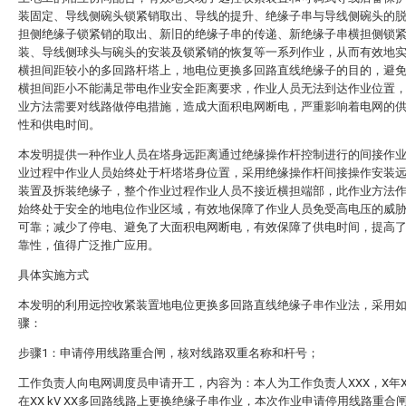
装固定、导线侧碗头锁紧销取出、导线的提升、绝缘子串与导线侧碗头的
担侧绝缘子锁紧销的取出、新旧的绝缘子串的传递、新绝缘子串横担侧锁
装、导线侧球头与碗头的安装及锁紧销的恢复等一系列作业，从而有效地
横担间距较小的多回路杆塔上，地电位更换多回路直线绝缘子的目的，避
横担间距小不能满足带电作业安全距离要求，作业人员无法到达作业位置
业方法需要对线路做停电措施，造成大面积电网断电，严重影响着电网的
性和供电时间。
本发明提供一种作业人员在塔身远距离通过绝缘操作杆控制进行的间接作
业过程中作业人员始终处于杆塔塔身位置，采用绝缘操作杆间接操作安装
装置及拆装绝缘子，整个作业过程作业人员不接近横担端部，此作业方法
始终处于安全的地电位作业区域，有效地保障了作业人员免受高电压的威
可靠；减少了停电、避免了大面积电网断电，有效保障了供电时间，提高
靠性，值得广泛推广应用。
具体实施方式
本发明的利用远控收紧装置地电位更换多回路直线绝缘子串作业法，采用
骤：
步骤1：申请停用线路重合闸，核对线路双重名称和杆号；
工作负责人向电网调度员申请开工，内容为：本人为工作负责人XXX，X年
在XX kV XX多回路线路上更换绝缘子串作业，本次作业申请停用线路重合