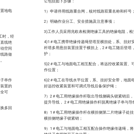
它包括如下步骤：
装置地电
1）申请停用线路重合闸，核对线路双重名称和杆号
2）明确作业分工、安全措施及注意事项；
3)工作人员采用兆欧表检测绝缘工具的绝缘电阻，
工时，经
4)1＃电工携带绝缘传递绳登塔至横担处，系、挂好
路直线绝
杆塔多用悬挂装置挂置于横担上，2＃电工随后登塔
活动空间
护；
对线路做
间。
5)2＃电工与地面电工相互配合，将远控收紧装置、
作位置；
缘子串作
6)2＃电工在导线水平位置，系、挂好安全带，地面
紧装置的
好远控收紧装置和可调式导线后备保护绳；
安全可
7）2＃电工用绝缘操作杆取出导线侧碗头锁紧销后，
提升导线， 2＃电工用绝缘操作杆脱离绝缘子串与导
更换多回
8）1＃电工用绝缘操作杆在横担侧第二片绝缘子处
横担侧绝缘子锁紧销；
9）1＃电工与地面电工相互配合操作绝缘传递绳，