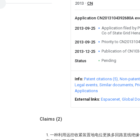
2013
CN
Application CN2013104392680A ev
Application filed by
2013-09-25
Co of State Grid Hena
Priority to CN20131
2013-09-25
Publication of CN10
2013-12-25
Pending
Status
Info
Patent citations (5)
Non-patent 
Legal events
Similar documents
Pr
Applications
External links
Espacenet
Global Do
Claims
(2)
1. 一种利用远控收紧装置地电位更换多回路直线绝