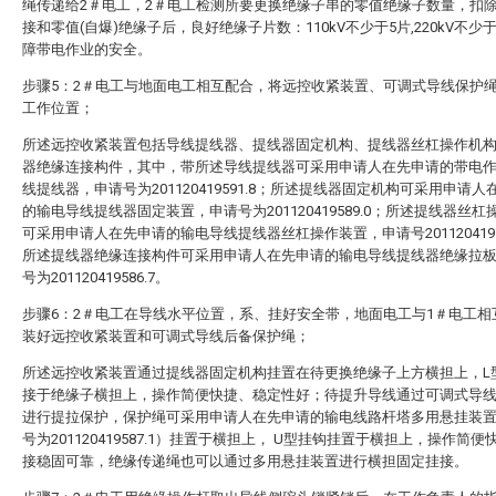
绳传递给2＃电工，2＃电工检测所要更换绝缘子串的零值绝缘子数量，扣
接和零值(自爆)绝缘子后，良好绝缘子片数：110kV不少于5片,220kV不少于
障带电作业的安全。
步骤5：2＃电工与地面电工相互配合，将远控收紧装置、可调式导线保护
工作位置；
所述远控收紧装置包括导线提线器、提线器固定机构、提线器丝杠操作机
器绝缘连接构件，其中，带所述导线提线器可采用申请人在先申请的带电
线提线器，申请号为201120419591.8；所述提线器固定机构可采用申请人
的输电导线提线器固定装置，申请号为201120419589.0；所述提线器丝杠
可采用申请人在先申请的输电导线提线器丝杠操作装置，申请号2011204195
所述提线器绝缘连接构件可采用申请人在先申请的输电导线提线器绝缘拉
号为201120419586.7。
步骤6：2＃电工在导线水平位置，系、挂好安全带，地面电工与1＃电工相
装好远控收紧装置和可调式导线后备保护绳；
所述远控收紧装置通过提线器固定机构挂置在待更换绝缘子上方横担上，L
接于绝缘子横担上，操作简便快捷、稳定性好；待提升导线通过可调式导
进行提拉保护，保护绳可采用申请人在先申请的输电线路杆塔多用悬挂装
号为201120419587.1）挂置于横担上， U型挂钩挂置于横担上，操作简便
接稳固可靠，绝缘传递绳也可以通过多用悬挂装置进行横担固定挂接。