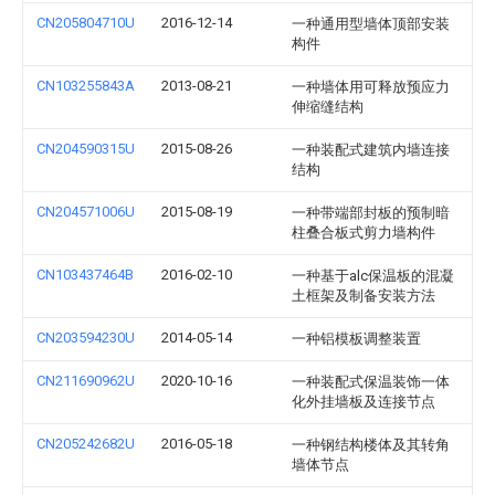
CN205804710U
2016-12-14
一种通用型墙体顶部安装
构件
CN103255843A
2013-08-21
一种墙体用可释放预应力
伸缩缝结构
CN204590315U
2015-08-26
一种装配式建筑内墙连接
结构
CN204571006U
2015-08-19
一种带端部封板的预制暗
柱叠合板式剪力墙构件
CN103437464B
2016-02-10
一种基于alc保温板的混凝
土框架及制备安装方法
CN203594230U
2014-05-14
一种铝模板调整装置
CN211690962U
2020-10-16
一种装配式保温装饰一体
化外挂墙板及连接节点
CN205242682U
2016-05-18
一种钢结构楼体及其转角
墙体节点