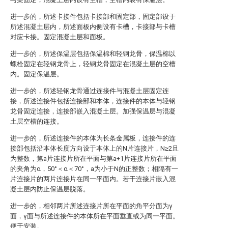
进一步的，所述卡接件包括卡接部和固定部，固定部设于
所述混凝土层内，所述面板内侧设有卡槽，卡接部与卡槽
对应卡接。固定混凝土层和面板。
进一步的，所述保温层包括保温棉和轻钢龙骨，保温棉以
螺栓固定在轻钢龙骨上，轻钢龙骨固定在混凝土层的空槽
内。固定保温层。
进一步的，所述轻钢龙骨通过连接件与混凝土层固定连
接，所述连接件包括连接部和本体，连接件的本体与轻钢
龙骨固定连接，连接部嵌入混凝土层。加强保温层与混凝
土层空槽的连接。
进一步的，所述连接件的本体为长条金属板，连接件的连
接部包括沿本体长度方向设于本体上的N片连接片，N≥2且
为整数，第a片连接片所在平面与第a+1片连接片所在平面
的夹角为α，50°＜α＜70°，a为小于N的正整数；相隔有一
片连接片的两片连接片在同一平面内。若干连接片嵌入混
凝土层内防止保温层脱落。
进一步的，相邻两片所述连接片所在平面的角平分面为γ
面，γ面与所述连接件的本体所在平面垂直或为同一平面。
便于安装。