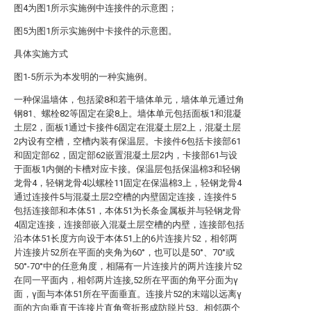
图4为图1所示实施例中连接件的示意图；
图5为图1所示实施例中卡接件的示意图。
具体实施方式
图1-5所示为本发明的一种实施例。
一种保温墙体，包括梁8和若干墙体单元，墙体单元通过角
钢81、螺栓82等固定在梁8上。墙体单元包括面板1和混凝
土层2，面板1通过卡接件6固定在混凝土层2上，混凝土层
2内设有空槽，空槽内装有保温层。卡接件6包括卡接部61
和固定部62，固定部62嵌置混凝土层2内，卡接部61与设
于面板1内侧的卡槽对应卡接。保温层包括保温棉3和轻钢
龙骨4，轻钢龙骨4以螺栓11固定在保温棉3上，轻钢龙骨4
通过连接件5与混凝土层2空槽的内壁固定连接，连接件5
包括连接部和本体51，本体51为长条金属板并与轻钢龙骨
4固定连接，连接部嵌入混凝土层空槽的内壁，连接部包括
沿本体51长度方向设于本体51上的6片连接片52，相邻两
片连接片52所在平面的夹角为60°，也可以是50°、70°或
50°-70°中的任意角度，相隔有一片连接片的两片连接片52
在同一平面内，相邻两片连接,52所在平面的角平分面为γ
面，γ面与本体51所在平面垂直。连接片52的末端以远离γ
面的方向垂直于连接片直角弯折形成防脱片53。相邻两个