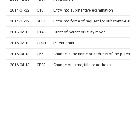
2014-01-22
C10
Entry into substantive examination
2014-01-22
SE01
Entry into force of request for substantive exa
2016-02-10
C14
Grant of patent or utility model
2016-02-10
GR01
Patent grant
2016-04-13
C56
Change in the name or address of the patentee
2016-04-13
CP03
Change of name, title or address