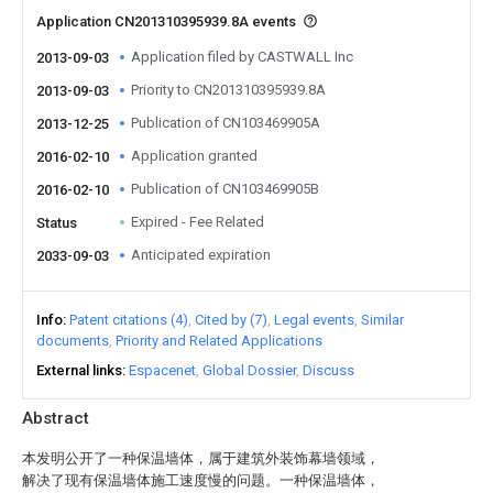
Application CN201310395939.8A events
Application filed by CASTWALL Inc
2013-09-03
Priority to CN201310395939.8A
2013-09-03
Publication of CN103469905A
2013-12-25
Application granted
2016-02-10
Publication of CN103469905B
2016-02-10
Expired - Fee Related
Status
Anticipated expiration
2033-09-03
Info
Patent citations (4)
Cited by (7)
Legal events
Similar
documents
Priority and Related Applications
External links
Espacenet
Global Dossier
Discuss
Abstract
本发明公开了一种保温墙体，属于建筑外装饰幕墙领域，
解决了现有保温墙体施工速度慢的问题。一种保温墙体，