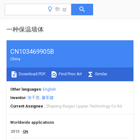
一种保温墙体
CN103469905B
China
Download PDF
Find Prior Art
Similar
Other languages
English
Inventor
张千里
廉军建
Current Assignee
Zhejiang Ruigao Lyujian Technology Co ltd
Worldwide applications
2013
CN