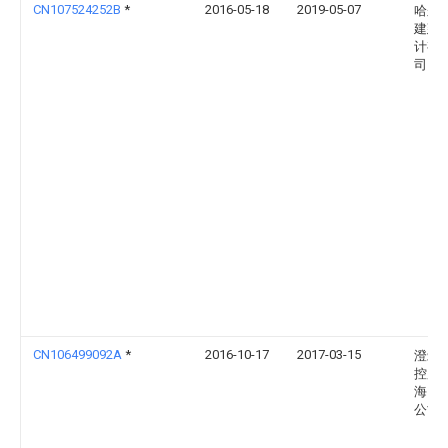
CN107524252B
*
2016-05-18
2019-05-07
哈尔
建建
计有
司
CN106499092A
*
2016-10-17
2017-03-15
澄筑
控股
海）
公司