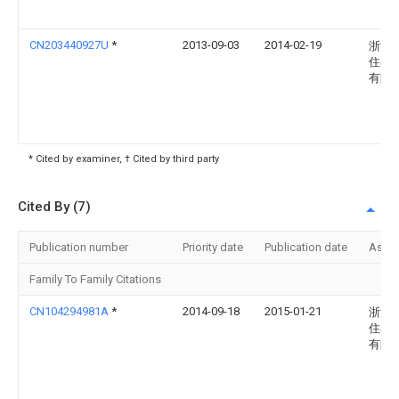
CN203440927U
*
2013-09-03
2014-02-19
浙江
住宅
有限
* Cited by examiner, † Cited by third party
Cited By (7)
Publication number
Priority date
Publication date
Assi
Family To Family Citations
CN104294981A
*
2014-09-18
2015-01-21
浙江
住宅
有限