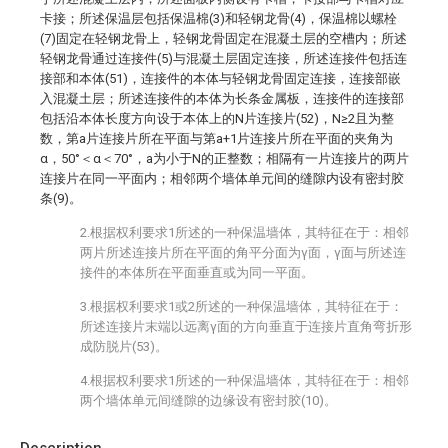
卡接；所述保温层包括保温棉(3)和轻钢龙骨(4)，保温棉以螺栓
(7)固定在轻钢龙骨上，轻钢龙骨固定在混凝土层的空槽内；所述
轻钢龙骨通过连接件(5)与混凝土层固定连接，所述连接件包括连
接部和本体(51)，连接件的本体与轻钢龙骨固定连接，连接部嵌
入混凝土层；所述连接件的本体为长条金属板，连接件的连接部
包括沿本体长度方向设于本体上的N片连接片(52)，N≥2且为整
数，第a片连接片所在平面与第a+1片连接片所在平面的夹角为
α，50°＜α＜70°，a为小于N的正整数；相隔有一片连接片的两片
连接片在同一平面内；相邻两个墙体单元间的缝隙内设有密封胶
条(9)。
2.根据权利要求1所述的一种保温墙体，其特征在于：相邻
两片所述连接片所在平面的角平分面为γ面，γ面与所述连
接件的本体所在平面垂直或为同一平面。
3.根据权利要求1或2所述的一种保温墙体，其特征在于：
所述连接片末端以远离γ面的方向垂直于连接片直角弯折形
成防脱片(53)。
4.根据权利要求1所述的一种保温墙体，其特征在于：相邻
两个墙体单元间缝隙的边缘设有密封胶(10)。