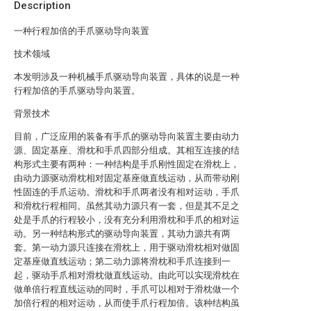
Description
一种行程加倍的手爪驱动导向装置
技术领域
本发明涉及一种机械手爪驱动导向装置，具体的说是一种
行程加倍的手爪驱动导向装置。
背景技术
目前，广泛应用的装备有手爪的驱动导向装置主要由动力
源、固定基座、滑枕和手爪四部分组成。其相互连接的结
构形式主要有两种：一种结构是手爪刚性固定在滑枕上，
由动力源驱动滑枕相对固定基座做直线运动，从而带动刚
性固连的手爪运动。滑枕和手爪两者没有相对运动，手爪
和滑枕行程相同。虽然其动力源只有一套，但是其不足之
处是手爪的行程较小，没有充分利用滑枕和手爪的相对运
动。另一种结构形式的驱动导向装置，其动力源共有两
套。第一动力源只连接在滑枕上，用于驱动滑枕相对做固
定基座做直线运动；第二动力源将滑枕和手爪连接到一
起，驱动手爪相对滑枕做直线运动。由此可以实现滑枕在
做单倍行程直线运动的同时，手爪可以相对于滑枕做一个
加倍行程的相对运动，从而使手爪行程加倍。该种结构虽