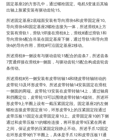
固定基座2的方形孔中，通过螺栓固定。电机5变速后其输
出轴上胀紧安装有驱动齿轮15。
所述固定基座2底端面安装有导向滑块6和皮带固定座10。
导向滑块6和固定基座2螺栓连接为一体，所述滑枕8上方
安装有滑轨1，滑轨1焊接在滑枕8上，滑枕8通过滑轨1和
导向滑块6配合吊装在固定基座下侧，通过导轨1和导向滑
块6的导向作用，滑枕8可沿固定基座2移动。
所述滑枕8一侧设有与驱动齿轮15配合的齿条7，所述齿条
7贯通焊接在滑枕8一侧面，与驱动齿轮15配合构成齿轮齿
条传动。
所述滑枕8另一侧安装有皮带转轴14和绕皮带转轴转动的
皮带轮13及环形皮带9。所述皮带转轴14安装固定在滑枕
一侧面的两端。皮带轮13安装在皮带转轴14上，通过轴肩
和挡圈定位，皮带轮13可以围绕皮带转轴14旋转。所述环
形皮带9上半圈上设有一截压紧固定段。固定基座2的左侧
螺栓连接皮带固定座10，环形皮带9上的压紧固定段通过
皮带压板11固定在皮带固定座10上。皮带固定座10的下侧
通过和皮带压板11的螺栓连接，将环形皮带9压紧在两者
之间，保证皮带的压紧固定段静止不动。所述手爪12固定
在环形皮带9的下半圈上，具体是手爪12和皮带压板11通