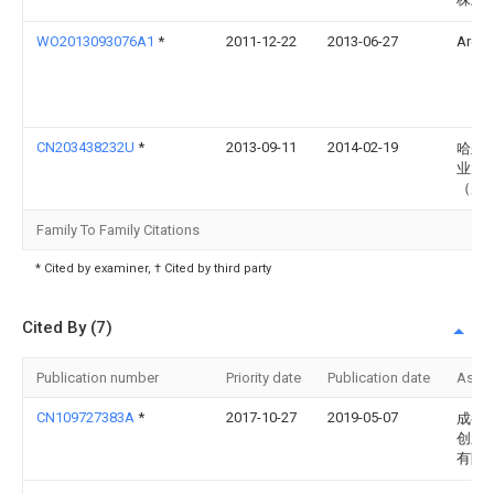
WO2013093076A1
*
2011-12-22
2013-06-27
Areva
CN203438232U
*
2013-09-11
2014-02-19
哈尔
业大
（威
Family To Family Citations
* Cited by examiner, † Cited by third party
Cited By (7)
Publication number
Priority date
Publication date
Assi
CN109727383A
*
2017-10-27
2019-05-07
成都
创新
有限