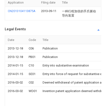
Application
Filing date
Title
CN2013104113875A
2013-09-11
一种行程加倍的手爪驱动
导向装置
Legal Events
Date
Code
Title
2013-12-18
C06
Publication
2013-12-18
PB01
Publication
2014-01-15
C10
Entry into substantive examination
2014-01-15
SE01
Entry into force of request for substantive exa
2016-03-02
C02
Deemed withdrawal of patent application after
2016-03-02
WD01
Invention patent application deemed withdrawn