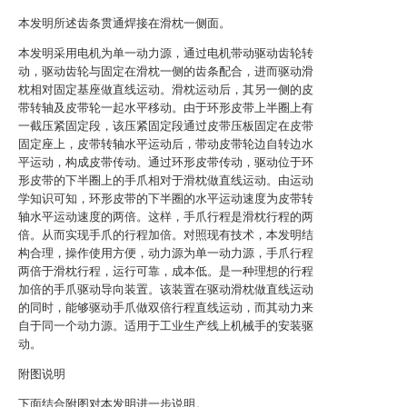
本发明所述齿条贯通焊接在滑枕一侧面。
本发明采用电机为单一动力源，通过电机带动驱动齿轮转
动，驱动齿轮与固定在滑枕一侧的齿条配合，进而驱动滑
枕相对固定基座做直线运动。滑枕运动后，其另一侧的皮
带转轴及皮带轮一起水平移动。由于环形皮带上半圈上有
一截压紧固定段，该压紧固定段通过皮带压板固定在皮带
固定座上，皮带转轴水平运动后，带动皮带轮边自转边水
平运动，构成皮带传动。通过环形皮带传动，驱动位于环
形皮带的下半圈上的手爪相对于滑枕做直线运动。由运动
学知识可知，环形皮带的下半圈的水平运动速度为皮带转
轴水平运动速度的两倍。这样，手爪行程是滑枕行程的两
倍。从而实现手爪的行程加倍。对照现有技术，本发明结
构合理，操作使用方便，动力源为单一动力源，手爪行程
两倍于滑枕行程，运行可靠，成本低。是一种理想的行程
加倍的手爪驱动导向装置。该装置在驱动滑枕做直线运动
的同时，能够驱动手爪做双倍行程直线运动，而其动力来
自于同一个动力源。适用于工业生产线上机械手的安装驱
动。
附图说明
下面结合附图对本发明进一步说明。