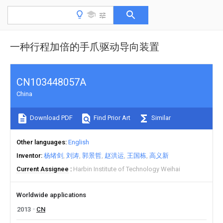
一种行程加倍的手爪驱动导向装置
CN103448057A
China
Download PDF
Find Prior Art
Similar
Other languages
English
Inventor
杨绪剑
刘涛
郭景哲
赵洪运
王国栋
高义新
Current Assignee
Harbin Institute of Technology Weihai
Worldwide applications
2013
CN