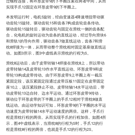
过螺栓连接，将环形皮带9的下半圈压紧在两者中间，从而
实现手爪12固定在环形皮带9的下半圈上。
本发明运行时，电机5旋转，经由变速器4降速增扭带动驱
动齿轮15旋转。驱动齿轮15和齿条7构成齿轮齿条传动。
驱动齿轮15旋转后，驱动齿轮与固定在滑枕一侧的齿条配
合，化电机的旋转运动为齿条的直线运动，经过导向滑块6
和滑轨1的导向作用，驱动齿条7做直线运动，齿条7和滑
枕8焊接为一体，从而带动整个滑枕相对固定基座做直线运
动。如图3所示，图3中虚线表示滑枕的行程为S。
滑枕8运动后，由于皮带转轴14焊接在滑枕8上，所以带动
皮带转轴14及皮带轮13作水平直线运动。环形皮带9和皮
带轮13构成皮带传动。由于环形皮带9上半圈上有一截压
紧固定段，该压紧固定段通过皮带压板11固定在皮带固定
座10上，该压紧段静止不动。皮带转轴14水平运动后，带
动皮带轮13边自转、边水平运动。通过环形皮带9传动，
驱动位于环形皮带的下半圈上的手爪12相对于滑枕8做直
线运动。由运动学知识可知，环形皮带9的下半圈的水平运
动速度为皮带转轴14水平运动速度的两倍。这样，手爪行
程是滑枕行程的两倍。从而实现手爪的行程加倍。如图4所
示，图4中虚线表示，当滑枕8的行程为S时，手爪12的行
程是滑枕8行程的两倍，也就是手爪12的行程为2S。