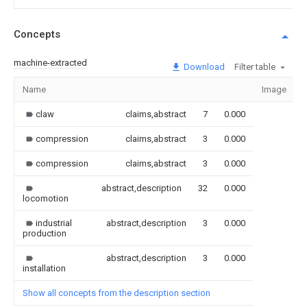
Concepts
machine-extracted
Download
Filter table
Name
Image
claw
claims,abstract
7
0.000
compression
claims,abstract
3
0.000
compression
claims,abstract
3
0.000
abstract,description
32
0.000
locomotion
industrial
abstract,description
3
0.000
production
abstract,description
3
0.000
installation
Show all concepts from the description section