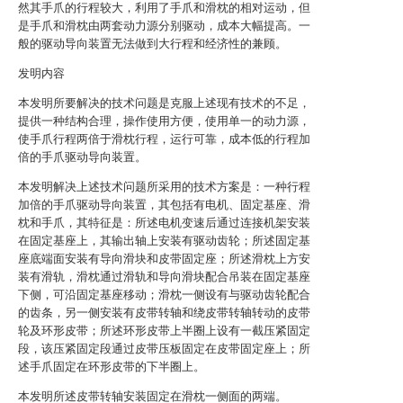
然其手爪的行程较大，利用了手爪和滑枕的相对运动，但
是手爪和滑枕由两套动力源分别驱动，成本大幅提高。一
般的驱动导向装置无法做到大行程和经济性的兼顾。
发明内容
本发明所要解决的技术问题是克服上述现有技术的不足，
提供一种结构合理，操作使用方便，使用单一的动力源，
使手爪行程两倍于滑枕行程，运行可靠，成本低的行程加
倍的手爪驱动导向装置。
本发明解决上述技术问题所采用的技术方案是：一种行程
加倍的手爪驱动导向装置，其包括有电机、固定基座、滑
枕和手爪，其特征是：所述电机变速后通过连接机架安装
在固定基座上，其输出轴上安装有驱动齿轮；所述固定基
座底端面安装有导向滑块和皮带固定座；所述滑枕上方安
装有滑轨，滑枕通过滑轨和导向滑块配合吊装在固定基座
下侧，可沿固定基座移动；滑枕一侧设有与驱动齿轮配合
的齿条，另一侧安装有皮带转轴和绕皮带转轴转动的皮带
轮及环形皮带；所述环形皮带上半圈上设有一截压紧固定
段，该压紧固定段通过皮带压板固定在皮带固定座上；所
述手爪固定在环形皮带的下半圈上。
本发明所述皮带转轴安装固定在滑枕一侧面的两端。