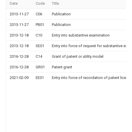
Date
Code
Title
2013-11-27
C06
Publication
2013-11-27
PB01
Publication
2013-12-18
C10
Entry into substantive examination
2013-12-18
SE01
Entry into force of request for substantive exa
2016-12-28
C14
Grant of patent or utility model
2016-12-28
GR01
Patent grant
2021-02-09
EE01
Entry into force of recordation of patent licens