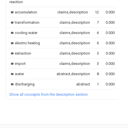
reaction
accumulation
claims,description
12
0.000
transformation
claims,description
7
0.000
cooling water
claims,description
6
0.000
electric heating
claims,description
6
0.000
extraction
claims,description
3
0.000
import
claims,description
3
0.000
water
abstract,description
8
0.000
discharging
abstract
1
0.000
Show all concepts from the description section