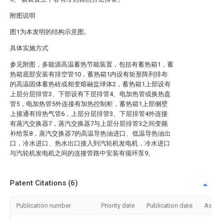
附图说明
图1为本发明的结构示意图。
具体实施方式
参见附图，多能源高温蓄热节能装置，包括有蓄热箱1，蓄
热箱底部安装有排空管10，蓄热箱1内设有矩形阵列排布
的高温固体蓄热砖或相变熔融盐球体2，蓄热箱1上部设有
上层分层排管3、下部设有下层排管4、电加热管或换热盘
管5，电加热管5外连接有加热控制柜，蓄热箱1上部侧壁
上接通有排热气管6，上层分层排管3、下层排管4外连接
有蒸汽交换器7，蒸汽交换器7与上层分层排管3之间变频
补给泵8，蒸汽交换器7的高温导热油进口、低温导热油出
口，冷水进口、热水出口接入到汽轮机发电机，冷水进口
与汽轮机发电机之间的连接管路中安装有循环泵9。
Patent Citations (6)
Publication number
Priority date
Publication date
Assi