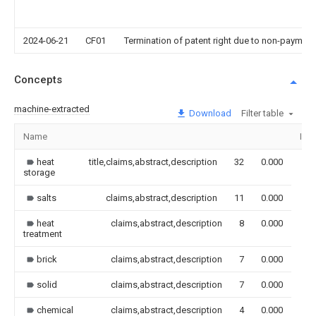
2024-06-21
CF01
Termination of patent right due to non-payment
Concepts
machine-extracted
Download
Filter table
Name
Ima
heat
title,claims,abstract,description
32
0.000
storage
salts
claims,abstract,description
11
0.000
heat
claims,abstract,description
8
0.000
treatment
brick
claims,abstract,description
7
0.000
solid
claims,abstract,description
7
0.000
chemical
claims,abstract,description
4
0.000