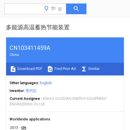
多能源高温蓄热节能装置
CN103411459A
China
Download PDF
Find Prior Art
Similar
Other languages
English
Inventor
章代红
Current Assignee
ANHUI GUODIAN ENERGY EQUIPMENT
ENGINEERING Co Ltd
Worldwide applications
2013
CN