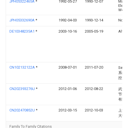
JPH05322465A
*
1992-05-27
1993-12-07
Matsu
Electr
Works
JPH05332690A
*
1992-04-03
1993-12-14
Nok 
DE10348235A1
*
2003-10-16
2005-05-19
Alfre
CN102132122A
*
2008-07-01
2011-07-20
Sene
系统
控股
CN202393276U
*
2012-01-06
2012-08-22
武汉
节能
有限
CN202470852U
*
2012-03-15
2012-10-03
上海
大学
Family To Family Citations