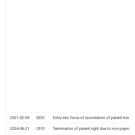
2021-02-09
EE01
Entry into force of recordation of patent licens
2024-06-21
CF01
Termination of patent right due to non-payment