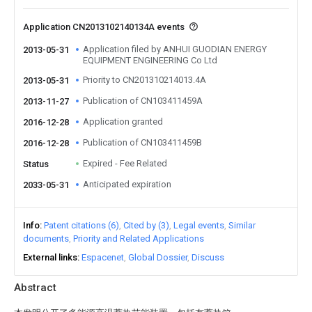
Application CN2013102140134A events
Application filed by ANHUI GUODIAN ENERGY
2013-05-31
EQUIPMENT ENGINEERING Co Ltd
Priority to CN201310214013.4A
2013-05-31
Publication of CN103411459A
2013-11-27
Application granted
2016-12-28
Publication of CN103411459B
2016-12-28
Expired - Fee Related
Status
Anticipated expiration
2033-05-31
Info
Patent citations (6)
Cited by (3)
Legal events
Similar
documents
Priority and Related Applications
External links
Espacenet
Global Dossier
Discuss
Abstract