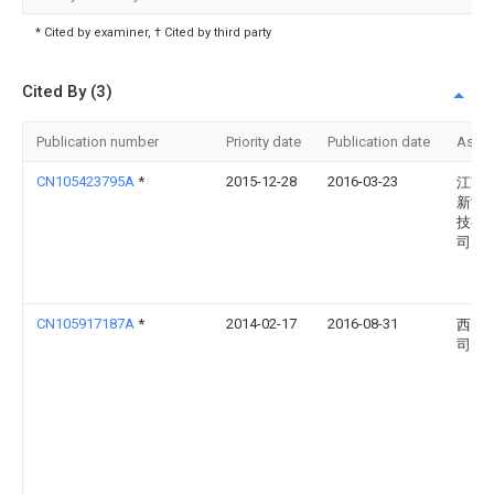
* Cited by examiner, † Cited by third party
Cited By (3)
Publication number
Priority date
Publication date
Assi
CN105423795A
*
2015-12-28
2016-03-23
江苏
新能
技有
司
CN105917187A
*
2014-02-17
2016-08-31
西门
司