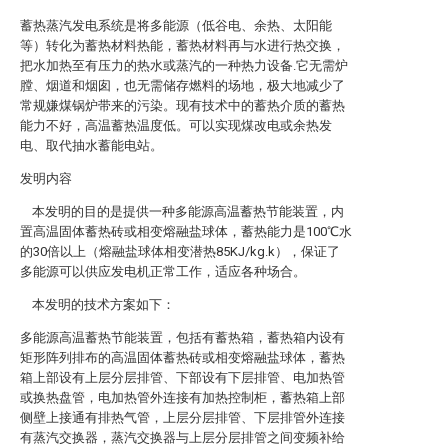
蓄热蒸汽发电系统是将多能源（低谷电、余热、太阳能
等）转化为蓄热材料热能，蓄热材料再与水进行热交换，
把水加热至有压力的热水或蒸汽的一种热力设备.它无需炉
膛、烟道和烟囱，也无需储存燃料的场地，极大地减少了
常规嫌煤锅炉带来的污染。现有技术中的蓄热介质的蓄热
能力不好，高温蓄热温度低。可以实现煤改电或余热发
电、取代抽水蓄能电站。
发明内容
本发明的目的是提供一种多能源高温蓄热节能装置，内
置高温固体蓄热砖或相变熔融盐球体，蓄热能力是100℃水
的30倍以上（熔融盐球体相变潜热85KJ/kg.k），保证了
多能源可以供应发电机正常工作，适应各种场合。
本发明的技术方案如下：
多能源高温蓄热节能装置，包括有蓄热箱，蓄热箱内设有
矩形阵列排布的高温固体蓄热砖或相变熔融盐球体，蓄热
箱上部设有上层分层排管、下部设有下层排管、电加热管
或换热盘管，电加热管外连接有加热控制柜，蓄热箱上部
侧壁上接通有排热气管，上层分层排管、下层排管外连接
有蒸汽交换器，蒸汽交换器与上层分层排管之间变频补给