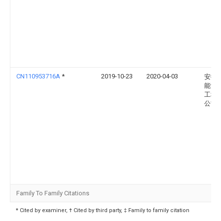
CN110953716A
*
2019-10-23
2020-04-03
安徽
能源
工程
公司
Family To Family Citations
* Cited by examiner, † Cited by third party, ‡ Family to family citation