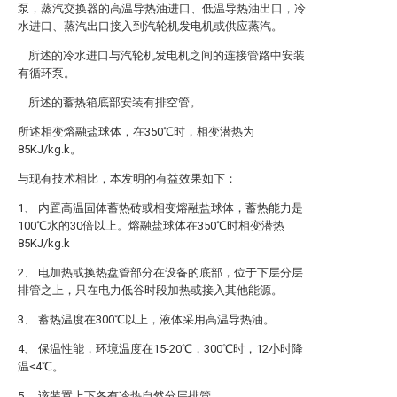
泵，蒸汽交换器的高温导热油进口、低温导热油出口，冷
水进口、蒸汽出口接入到汽轮机发电机或供应蒸汽。
所述的冷水进口与汽轮机发电机之间的连接管路中安装
有循环泵。
所述的蓄热箱底部安装有排空管。
所述相变熔融盐球体，在350℃时，相变潜热为
85KJ/kg.k。
与现有技术相比，本发明的有益效果如下：
1、 内置高温固体蓄热砖或相变熔融盐球体，蓄热能力是
100℃水的30倍以上。熔融盐球体在350℃时相变潜热
85KJ/kg.k
2、 电加热或换热盘管部分在设备的底部，位于下层分层
排管之上，只在电力低谷时段加热或接入其他能源。
3、 蓄热温度在300℃以上，液体采用高温导热油。
4、 保温性能，环境温度在15-20℃，300℃时，12小时降
温≤4℃。
5、 该装置上下各有冷热自然分层排管。