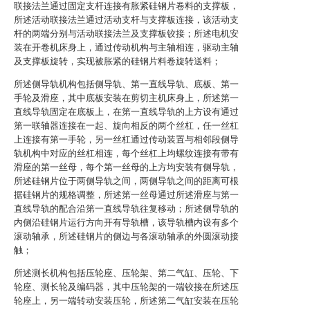
联接法兰通过固定支杆连接有胀紧硅钢片卷料的支撑板，
所述活动联接法兰通过活动支杆与支撑板连接，该活动支
杆的两端分别与活动联接法兰及支撑板铰接；所述电机安
装在开卷机床身上，通过传动机构与主轴相连，驱动主轴
及支撑板旋转，实现被胀紧的硅钢片料卷旋转送料；
所述侧导轨机构包括侧导轨、第一直线导轨、底板、第一
手轮及滑座，其中底板安装在剪切主机床身上，所述第一
直线导轨固定在底板上，在第一直线导轨的上方设有通过
第一联轴器连接在一起、旋向相反的两个丝杠，任一丝杠
上连接有第一手轮，另一丝杠通过传动装置与相邻段侧导
轨机构中对应的丝杠相连，每个丝杠上均螺纹连接有带有
滑座的第一丝母，每个第一丝母的上方均安装有侧导轨，
所述硅钢片位于两侧导轨之间，两侧导轨之间的距离可根
据硅钢片的规格调整，所述第一丝母通过所述滑座与第一
直线导轨的配合沿第一直线导轨往复移动；所述侧导轨的
内侧沿硅钢片运行方向开有导轨槽，该导轨槽内设有多个
滚动轴承，所述硅钢片的侧边与各滚动轴承的外圆滚动接
触；
所述测长机构包括压轮座、压轮架、第二气缸、压轮、下
轮座、测长轮及编码器，其中压轮架的一端铰接在所述压
轮座上，另一端转动安装压轮，所述第二气缸安装在压轮