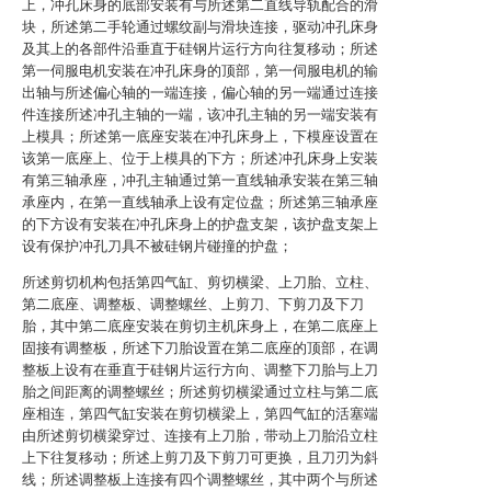
上，冲孔床身的底部安装有与所述第二直线导轨配合的滑
块，所述第二手轮通过螺纹副与滑块连接，驱动冲孔床身
及其上的各部件沿垂直于硅钢片运行方向往复移动；所述
第一伺服电机安装在冲孔床身的顶部，第一伺服电机的输
出轴与所述偏心轴的一端连接，偏心轴的另一端通过连接
件连接所述冲孔主轴的一端，该冲孔主轴的另一端安装有
上模具；所述第一底座安装在冲孔床身上，下模座设置在
该第一底座上、位于上模具的下方；所述冲孔床身上安装
有第三轴承座，冲孔主轴通过第一直线轴承安装在第三轴
承座内，在第一直线轴承上设有定位盘；所述第三轴承座
的下方设有安装在冲孔床身上的护盘支架，该护盘支架上
设有保护冲孔刀具不被硅钢片碰撞的护盘；
所述剪切机构包括第四气缸、剪切横梁、上刀胎、立柱、
第二底座、调整板、调整螺丝、上剪刀、下剪刀及下刀
胎，其中第二底座安装在剪切主机床身上，在第二底座上
固接有调整板，所述下刀胎设置在第二底座的顶部，在调
整板上设有在垂直于硅钢片运行方向、调整下刀胎与上刀
胎之间距离的调整螺丝；所述剪切横梁通过立柱与第二底
座相连，第四气缸安装在剪切横梁上，第四气缸的活塞端
由所述剪切横梁穿过、连接有上刀胎，带动上刀胎沿立柱
上下往复移动；所述上剪刀及下剪刀可更换，且刀刃为斜
线；所述调整板上连接有四个调整螺丝，其中两个与所述