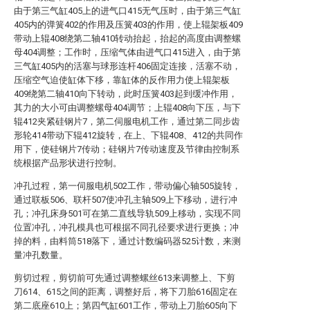
由于第三气缸405上的进气口415无气压时，由于第三气缸
405内的弹簧402的作用及压簧403的作用，使上辊架板409
带动上辊408绕第二轴410转动抬起，抬起的高度由调整螺
母404调整；工作时，压缩气体由进气口415进入，由于第
三气缸405内的活塞与球形连杆406固定连接，活塞不动，
压缩空气迫使缸体下移，靠缸体的反作用力使上辊架板
409绕第二轴410向下转动，此时压簧403起到缓冲作用，
其力的大小可由调整螺母404调节；上辊408向下压，与下
辊412夹紧硅钢片7，第二伺服电机工作，通过第二同步齿
形轮414带动下辊412旋转，在上、下辊408、412的共同作
用下，使硅钢片7传动；硅钢片7传动速度及节律由控制系
统根据产品形状进行控制。
冲孔过程，第一伺服电机502工作，带动偏心轴505旋转，
通过联板506、联杆507使冲孔主轴509上下移动，进行冲
孔；冲孔床身501可在第二直线导轨509上移动，实现不同
位置冲孔，冲孔模具也可根据不同孔径要求进行更换；冲
掉的料，由料筒518落下，通过计数编码器525计数，来测
量冲孔数量。
剪切过程，剪切前可先通过调整螺丝613来调整上、下剪
刀614、615之间的距离，调整好后，将下刀胎616固定在
第二底座610上；第四气缸601工作，带动上刀胎605向下