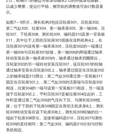
212，硅钢片7的侧边与各滚动轴承212的外圆滚动接触，
以减少摩擦，使运行平稳，侧导轨的调整值可由计数器显
示。
如图7～9所示，测长机构3包括压轮座301、压轮架302、
第二气缸303、拉簧304、第一轴承座305、第一轴306、压
轮307、下轮座308、测长轮309、编码器310及第一安装板
311，其中位于上部的压轮座301固接在送料机构4上，在
压轮座301内设有第一轴承座305，压轮架302的一端通过
第一轴306与压轮座301铰接，第一轴306的两端通过轴承
转动安装在第一轴承座305内，轴承通过轴承挡圈限位，
压轮架302的另一端转动安装压轮307，该压轮307的轮轴
通过轴承安装在压轮架302上，轴承通过固定在压轮架302
上的轴承端盖312限位；第二气缸303通过第一安装板311
固定在压轮座301上，第二气缸303的活塞端与压轮架302
相连，拉簧304的一端与该第一安装板311相连，另一端连
接于压轮架302上，平时压轮307是被拉簧304拉起的，工
作时是通过第二气缸303的气压向下压、与测长轮309抵
接；位于下部的下轮座308固定在剪切主机床身8上，测长
轮309转动安装在该下轮座308上，测长轮309轮轴的任一
端由下轮座308穿出、连接有编码器310，压轮307与测长
轮309的直径相同；第二气缸303、编码器310分别与控制
系统相连。