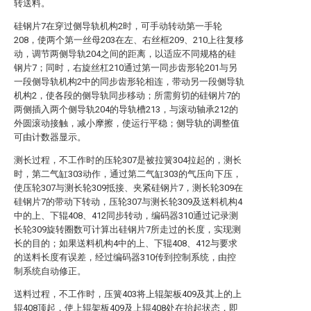
转送料。
硅钢片7在穿过侧导轨机构2时，可手动转动第一手轮
208，使两个第一丝母203在左、右丝框209、210上往复移
动，调节两侧导轨204之间的距离，以适应不同规格的硅
钢片7；同时，右旋丝杠210通过第一同步齿形轮201与另
一段侧导轨机构2中的同步齿形轮相连，带动另一段侧导轨
机构2，使各段的侧导轨同步移动；所需剪切的硅钢片7的
两侧插入两个侧导轨204的导轨槽213，与滚动轴承212的
外圆滚动接触，减小摩擦，使运行平稳；侧导轨的调整值
可由计数器显示。
测长过程，不工作时的压轮307是被拉簧304拉起的，测长
时，第二气缸303动作，通过第二气缸303的气压向下压，
使压轮307与测长轮309抵接、夹紧硅钢片7，测长轮309在
硅钢片7的带动下转动，压轮307与测长轮309及送料机构4
中的上、下辊408、412同步转动，编码器310通过记录测
长轮309旋转圈数可计算出硅钢片7所走过的长度，实现测
长的目的；如果送料机构4中的上、下辊408、412与要求
的送料长度有误差，经过编码器310传到控制系统，由控
制系统自动修正。
送料过程，不工作时，压簧403将上辊架板409及其上的上
辊408顶起，使上辊架板409及上辊408处在抬起状态，即