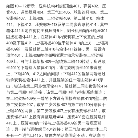
如图10～12所示，送料机构4包括顶丝401、弹簧402、压
簧403、调整螺母404、第三气缸405、球形连杆406、第二
安装板407、上辊408、上辊架板409、第二轴410、箱体
411、下辊412、压簧螺杆413及第二同步齿形轮414，其中
箱体411固定在剪切主机床身8上，测长机构3的压轮座301
固接在箱体411上，在箱体411内安装有上下设置的上辊
408及下辊412，上辊架板409位于箱体411的上方，上辊架
板409的一端通过第二轴410与箱体411铰接，另一端设有
顶丝401，上辊408的辊轴两端通过轴承安装在上辊架板
409上、可与上辊架板409一起绕第二轴410转动；所述顶
丝401的下端旋入箱体411内，通过旋转顶丝401来调整
上、下辊408、412之间的间隙；下辊412的辊轴两端通过
轴承安装在箱体411上，并且辊轴的任一端由箱体411穿
出，键连接第二同步齿形轮414，通过第二同步齿形轮414
与第二伺服电机连接，该第二伺服电机与控制系统相连；
在上辊架板409另一端的下方设有固接在箱体411内壁上的
第二安装板407，该第二安装板407与第二轴410分别位于
上辊408的两侧，第二安装板407上设有压簧螺杆413，该
压簧螺杆413上设有调整螺母404，压簧403套在压簧螺杆
413上，压簧403的一端与上辊架板409的另一端底面相
连，另一端与调整螺母404连接；第三气缸405的缸体上只
开有一个进气口415，缸体内的活塞固定不动，在活塞与