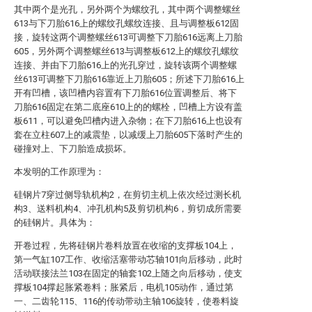
其中两个是光孔，另外两个为螺纹孔，其中两个调整螺丝
613与下刀胎616上的螺纹孔螺纹连接、且与调整板612固
接，旋转这两个调整螺丝613可调整下刀胎616远离上刀胎
605，另外两个调整螺丝613与调整板612上的螺纹孔螺纹
连接、并由下刀胎616上的光孔穿过，旋转该两个调整螺
丝613可调整下刀胎616靠近上刀胎605；所述下刀胎616上
开有凹槽，该凹槽内容置有下刀胎616位置调整后、将下
刀胎616固定在第二底座610上的的螺栓，凹槽上方设有盖
板611，可以避免凹槽内进入杂物；在下刀胎616上也设有
套在立柱607上的减震垫，以减缓上刀胎605下落时产生的
碰撞对上、下刀胎造成损坏。
本发明的工作原理为：
硅钢片7穿过侧导轨机构2，在剪切主机上依次经过测长机
构3、送料机构4、冲孔机构5及剪切机构6，剪切成所需要
的硅钢片。具体为：
开卷过程，先将硅钢片卷料放置在收缩的支撑板104上，
第一气缸107工作、收缩活塞带动芯轴101向后移动，此时
活动联接法兰103在固定的轴套102上随之向后移动，使支
撑板104撑起胀紧卷料；胀紧后，电机105动作，通过第
一、二齿轮115、116的传动带动主轴106旋转，使卷料旋