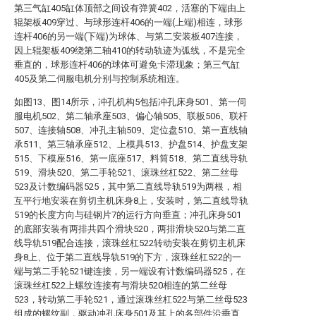
第三气缸405缸体顶部之间设有弹簧402，活塞的下端由上
辊架板409穿过、与球形连杆406的一端(上端)相连，球形
连杆406的另一端(下端)为球体、与第二安装板407连接，
因上辊架板409绕第二轴410的转动轨迹为弧线，不是完全
垂直的，球形连杆406的球体可避免卡滞现象；第三气缸
405及第二伺服电机分别与控制系统相连。
如图13、图14所示，冲孔机构5包括冲孔床身501、第一伺
服电机502、第二轴承座503、偏心轴505、联板506、联杆
507、连接轴508、冲孔主轴509、定位盘510、第一直线轴
承511、第三轴承座512、上模具513、护盘514、护盘支架
515、下模座516、第一底座517、料筒518、第二直线导轨
519、滑块520、第二手轮521、滚珠丝杠522、第二丝母
523及计数编码器525，其中第二直线导轨519为两根，相
互平行地安装在剪切主机床身8上，安装时，第二直线导轨
519的长度方向与硅钢片7的运行方向垂直；冲孔床身501
的底部安装有两排共四个滑块520，两排滑块520与第二直
线导轨519配合连接，滚珠丝杠522转动安装在剪切主机床
身8上、位于第二直线导轨519的下方，滚珠丝杠522的一
端与第二手轮521键连接，另一端设有计数编码器525，在
滚珠丝杠522上螺纹连接有与滑块520相连的第二丝母
523，转动第二手轮521，通过滚珠丝杠522与第二丝母523
组成的螺纹副，驱动冲孔床身501及其上的各部件沿垂直