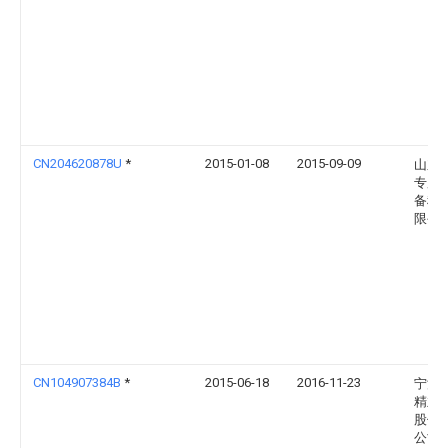
CN204620878U
*
2015-01-08
2015-09-09
山东
专用
备科
限公
CN104907384B
*
2015-06-18
2016-11-23
宁波
精业
股份
公司