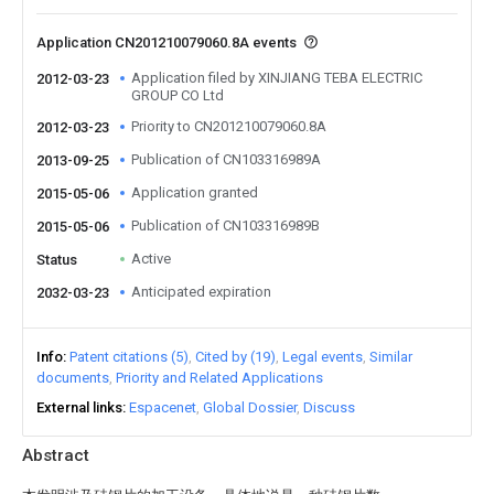
Application CN201210079060.8A events
Application filed by XINJIANG TEBA ELECTRIC
2012-03-23
GROUP CO Ltd
Priority to CN201210079060.8A
2012-03-23
Publication of CN103316989A
2013-09-25
Application granted
2015-05-06
Publication of CN103316989B
2015-05-06
Active
Status
Anticipated expiration
2032-03-23
Info
Patent citations (5)
Cited by (19)
Legal events
Similar
documents
Priority and Related Applications
External links
Espacenet
Global Dossier
Discuss
Abstract