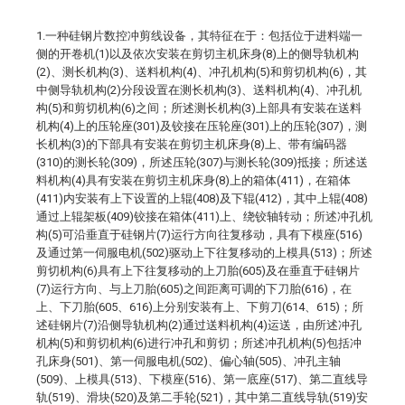
1.一种硅钢片数控冲剪线设备，其特征在于：包括位于进料端一
侧的开卷机(1)以及依次安装在剪切主机床身(8)上的侧导轨机构
(2)、测长机构(3)、送料机构(4)、冲孔机构(5)和剪切机构(6)，其
中侧导轨机构(2)分段设置在测长机构(3)、送料机构(4)、冲孔机
构(5)和剪切机构(6)之间；所述测长机构(3)上部具有安装在送料
机构(4)上的压轮座(301)及铰接在压轮座(301)上的压轮(307)，测
长机构(3)的下部具有安装在剪切主机床身(8)上、带有编码器
(310)的测长轮(309)，所述压轮(307)与测长轮(309)抵接；所述送
料机构(4)具有安装在剪切主机床身(8)上的箱体(411)，在箱体
(411)内安装有上下设置的上辊(408)及下辊(412)，其中上辊(408)
通过上辊架板(409)铰接在箱体(411)上、绕铰轴转动；所述冲孔机
构(5)可沿垂直于硅钢片(7)运行方向往复移动，具有下模座(516)
及通过第一伺服电机(502)驱动上下往复移动的上模具(513)；所述
剪切机构(6)具有上下往复移动的上刀胎(605)及在垂直于硅钢片
(7)运行方向、与上刀胎(605)之间距离可调的下刀胎(616)，在
上、下刀胎(605、616)上分别安装有上、下剪刀(614、615)；所
述硅钢片(7)沿侧导轨机构(2)通过送料机构(4)运送，由所述冲孔
机构(5)和剪切机构(6)进行冲孔和剪切；所述冲孔机构(5)包括冲
孔床身(501)、第一伺服电机(502)、偏心轴(505)、冲孔主轴
(509)、上模具(513)、下模座(516)、第一底座(517)、第二直线导
轨(519)、滑块(520)及第二手轮(521)，其中第二直线导轨(519)安