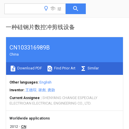
一种硅钢片数控冲剪线设备
CN103316989B
China
Download PDF
Find Prior Art
Similar
Other languages
English
Inventor
王德琮
谢彪
龚勋
Current Assignee
SHENYANG CHANGE ESPECIALLY
ELECTRICIAN ELECTRICAL ENGINEERING CO., LTD.
Worldwide applications
2012
CN