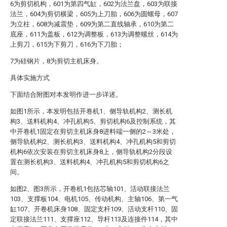
6为剪切机构，601为第四气缸，602为法兰盘，603为联接
法兰，604为剪切横梁，605为上刀胎，606为圆螺母，607
为立柱，608为减震垫，609为第二直线轴承，610为第二
底座，611为盖板，612为调整板，613为调整螺丝，614为
上剪刀，615为下剪刀，616为下刀胎；
7为硅钢片，8为剪切主机床身。
具体实施方式
下面结合附图对本发明作进一步详述。
如图1所示，本发明包括开卷机1、侧导轨机构2、测长机
构3、送料机构4、冲孔机构5、剪切机构6及控制系统，其
中开卷机1固定在剪切主机床身8进料端一侧的2～3米处，
侧导轨机构2、测长机构3、送料机构4、冲孔机构5和剪切
机构6依次安装在剪切主机床身8上，侧导轨机构2分段设
置在测长机构3、送料机构4、冲孔机构5和剪切机构6之
间。
如图2、图3所示，开卷机1包括芯轴101、活动联接法兰
103、支撑板104、电机105、传动机构、主轴106、第一气
缸107、开卷机床身108、固定支杆109、活动支杆110、固
定联接法兰111、支撑座112、导杆113及连接件114，其中