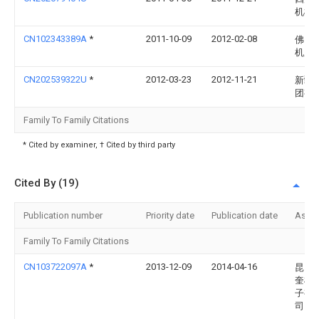
机械
CN102343389A
*
2011-10-09
2012-02-08
佛山
机床
CN202539322U
*
2012-03-23
2012-11-21
新疆
团有
Family To Family Citations
* Cited by examiner, † Cited by third party
Cited By (19)
Publication number
Priority date
Publication date
Assi
Family To Family Citations
CN103722097A
*
2013-12-09
2014-04-16
昆山
奎机
子有
司