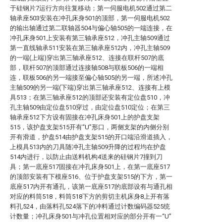
于硅钢片7运行方向往复移动；第一伺服电机502通过第二
轴承座503安装在冲孔床身501的顶部，第一伺服电机502
的输出轴通过第二联轴器504与偏心轴505的一端连接，在
冲孔床身501上安装有第三轴承座512，冲孔主轴509通过
第一直线轴承511安装在第三轴承座512内，冲孔主轴509
的一端(上端)穿出第三轴承座512、连接在联杆507的底
部，联杆507的顶部通过连接轴508与联板506的一端相
连，联板506的另一端接至偏心轴505的另一端，所述冲孔
主轴509的另一端(下端)穿出第三轴承座512、连接有上模
具513；在第三轴承座512的顶部还安装有定位盘510，冲
孔主轴509由定位盘510穿过，由定位盘510定位；在第三
轴承座512下方设有固接在冲孔床身501上的护盘支架
515，该护盘支架515开有“U”形口，两侧支架的内侧分别
开有滑道，护盘514由护盘支架515的开口端沿滑道插入，
上模具513内的刀具随冲孔主轴509升降的过程均在护盘
514内进行，以防止由送料机构4送来的硅钢片7撞到刀
具；第一底座517固接在冲孔床身501上，在第一底座517
的顶部安装有下模座516、位于护盘支架515的下方，第一
底座517内开有通孔，该第一底座517的底部设有与通孔相
对应的料筒518，料筒518下方的剪切主机床身8上开有落
料孔524，由落料孔524落下的冲料通过计数编码器525统
计数量；冲孔床身501与冲孔位置相对应的部分开有一“U”