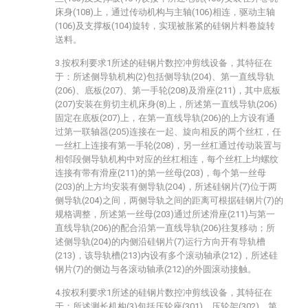
床身(108)上，通过传动机构与主轴(106)相连，驱动主轴
(106)及支撑板(104)旋转，实现被胀紧的硅钢片料卷旋转
送料。
3.按权利要求1所述的硅钢片数控冲剪线设备，其特征在
于：所述侧导轨机构(2)包括侧导轨(204)、第一直线导轨
(206)、底板(207)、第一手轮(208)及滑座(211)，其中底板
(207)安装在剪切主机床身(8)上，所述第一直线导轨(206)
固定在底板(207)上，在第一直线导轨(206)的上方设有通
过第一联轴器(205)连接在一起、旋向相反的两个丝杠，任
一丝杠上连接有第一手轮(208)，另一丝杠通过传动装置与
相邻段侧导轨机构中对应的丝杠相连，每个丝杠上均螺纹
连接有带有滑座(211)的第一丝母(203)，每个第一丝母
(203)的上方均安装有侧导轨(204)，所述硅钢片(7)位于两
侧导轨(204)之间，两侧导轨之间的距离可根据硅钢片(7)的
规格调整，所述第一丝母(203)通过所述滑座(211)与第一
直线导轨(206)的配合沿第一直线导轨(206)往复移动；所
述侧导轨(204)的内侧沿硅钢片(7)运行方向开有导轨槽
(213)，该导轨槽(213)内设有多个滚动轴承(212)，所述硅
钢片(7)的侧边与各滚动轴承(212)的外圆滚动接触。
4.按权利要求1所述的硅钢片数控冲剪线设备，其特征在
于：所述测长机构(3)包括压轮座(301)、压轮架(302)、第