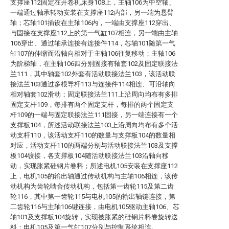
支撑座112固定在开卷机床身108上，主轴106为中空轴、
一端通过轴承转动安装在支撑座112内部，另一端为悬臂
轴；芯轴101插设在主轴106内，一端由支撑座112穿出、
与固接在支撑座112上的第一气缸107相连，另一端由主轴
106穿出、通过轴承连接有连接件114，芯轴101随第一气
缸107的伸缩而沿轴向相对于主轴106往复移动；主轴106
为阶梯轴，在主轴106四分别固接有轴套102及固定联接法
兰111，其中轴套102外套有活动联接法兰103，该活动联
接法兰103通过多根导杆113与连接件114相连、可沿轴向
相对轴套102滑动；固定联接法兰111上沿周向均布有多排
固定支杆109，每排有两个固定支杆，每排的两个固定支
杆109的一端与固定联接法兰111固接，另一端连接有一个
支撑板104，所述活动联接法兰103上沿周向均布有多个活
动支杆110，该活动支杆110的数量与支撑板104的数量相
对应，活动支杆110的两端分别与活动联接法兰103及支撑
板104铰接，各支撑板104随活动联接法兰103沿轴向移
动，实现胀紧硅钢片卷料；所述电机105安装在支撑座112
上，电机105的输出轴通过传动机构与主轴106相连，该传
动机构为齿轮啮合传动机构，包括第一齿轮115及第二齿
轮116，其中第一齿轮115与电机105的输出轴键连接，第
二齿轮116与主轴106键连接，由电机105驱动主轴106、芯
轴101及支撑板104旋转，实现被胀紧的硅钢片料卷旋转送
料；电机105及第一气缸107分别与控制系统相连。