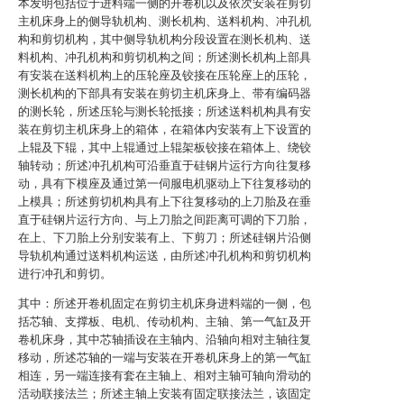
本发明包括位于进料端一侧的开卷机以及依次安装在剪切
主机床身上的侧导轨机构、测长机构、送料机构、冲孔机
构和剪切机构，其中侧导轨机构分段设置在测长机构、送
料机构、冲孔机构和剪切机构之间；所述测长机构上部具
有安装在送料机构上的压轮座及铰接在压轮座上的压轮，
测长机构的下部具有安装在剪切主机床身上、带有编码器
的测长轮，所述压轮与测长轮抵接；所述送料机构具有安
装在剪切主机床身上的箱体，在箱体内安装有上下设置的
上辊及下辊，其中上辊通过上辊架板铰接在箱体上、绕铰
轴转动；所述冲孔机构可沿垂直于硅钢片运行方向往复移
动，具有下模座及通过第一伺服电机驱动上下往复移动的
上模具；所述剪切机构具有上下往复移动的上刀胎及在垂
直于硅钢片运行方向、与上刀胎之间距离可调的下刀胎，
在上、下刀胎上分别安装有上、下剪刀；所述硅钢片沿侧
导轨机构通过送料机构运送，由所述冲孔机构和剪切机构
进行冲孔和剪切。
其中：所述开卷机固定在剪切主机床身进料端的一侧，包
括芯轴、支撑板、电机、传动机构、主轴、第一气缸及开
卷机床身，其中芯轴插设在主轴内、沿轴向相对主轴往复
移动，所述芯轴的一端与安装在开卷机床身上的第一气缸
相连，另一端连接有套在主轴上、相对主轴可轴向滑动的
活动联接法兰；所述主轴上安装有固定联接法兰，该固定