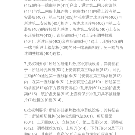
(412)的任一端由箱体(411)穿出，通过第二同步齿形轮
(414)与第二伺服电机连接；在箱体(411)内壁上设有第二
安装板(407)，第三气缸(405)的活塞通过球形连杆(406)与
所述第二安装板(407)相连，所述球形连杆(406)与第二安
装板(407)的连接端为球体；所述第二安装板(407)上安装
有压簧螺杆(413)，该压簧螺杆(413)上设有调整螺母
(404)，所述压簧(403)套在压簧螺杆(413)上，压簧(403)的
一端与所述上辊架板(409)的另一端底面相连，另一端与所
述调整螺母(404)连接。
7.按权利要求1所述的硅钢片数控冲剪线设备，其特征在
于：所述冲孔床身(501)上安装有第三轴承座(512)，冲孔
主轴(509)通过第一直线轴承(511)安装在第三轴承座(512)
内，在第一直线轴承(511)上设有定位盘(510)；所述第三
轴承座(512)的下方设有安装在冲孔床身(501)上的护盘支
架(515)，该护盘支架(515)上设有保护冲孔刀具不被硅钢
片(7)碰撞的护盘(514)。
8.按权利要求1所述的硅钢片数控冲剪线设备，其特征在
于：所述剪切机构(6)包括第四气缸(601)、剪切横梁
(604)、上刀胎(605)、立柱(607)、第二底座(610)、调整板
(612)、调整螺丝(613)、上剪刀(614)、下剪刀(615)及下刀
胎(616)，其中第二底座(610)安装在剪切主机床身(8)上，