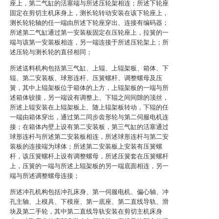
座上，第二气缸的活塞端与所述压轮架相连；所述下轮座
固定在剪切主机床身上，测长轮转动安装在该下轮座上，
测长轮轮轴的任一端由所述下轮座穿出、连接有编码器；
所述第二气缸通过第一安装板固定在压轮座上，拉簧的一
端与该第一安装板相连，另一端连接于所述压轮架上；所
述压轮与测长轮的直径相同；
所述送料机构包括第三气缸、上辊、上辊架板、箱体、下
辊、第二安装板、球形连杆、压簧螺杆、调整螺母及压
簧，其中上辊架板位于箱体的上方，上辊架板的一端与所
述箱体铰接，另一端设有调整上、下辊之间间隙的顶丝，
所述上辊安装在上辊架板上、随上辊架板转动，下辊的任
一端由箱体穿出，通过第二同步齿形轮与第二伺服电机连
接；在箱体内壁上设有第二安装板，第三气缸的活塞通过
球形连杆与所述第二安装板相连，所述球形连杆与第二安
装板的连接端为球体；所述第二安装板上安装有压簧螺
杆，该压簧螺杆上设有调整螺母，所述压簧套在压簧螺杆
上，压簧的一端与所述上辊架板的另一端底面相连，另一
端与所述调整螺母连接；
所述冲孔机构包括冲孔床身、第一伺服电机、偏心轴、冲
孔主轴、上模具、下模座、第一底座、第二直线导轨、滑
块及第二手轮，其中第二直线导轨安装在剪切主机床身