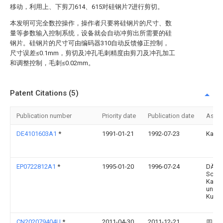
移动，利用上、下剪刀614、615对硅钢片7进行剪切。
本发明可完全数控操作，操作者只要将硅钢片的尺寸、数
量等参数输入控制系统，设备就会自动冲剪出所需要的硅
钢片。硅钢片的尺寸可由编码器310自动反馈修正控制，
尺寸误差≤0.1mm，剪切及冲孔毛刺精度由剪刀及冲孔加工
和调整控制，毛刺≤0.02mm。
Patent Citations (5)
Publication number
Priority date
Publication date
Assi
DE4101603A1
*
1991-01-21
1992-07-23
Kaise
EP0722812A1
*
1995-01-20
1996-07-24
DÄTW
Schwe
Kabel
und
Kunst
CN202079404U
*
2011-04-30
2011-12-21
四川