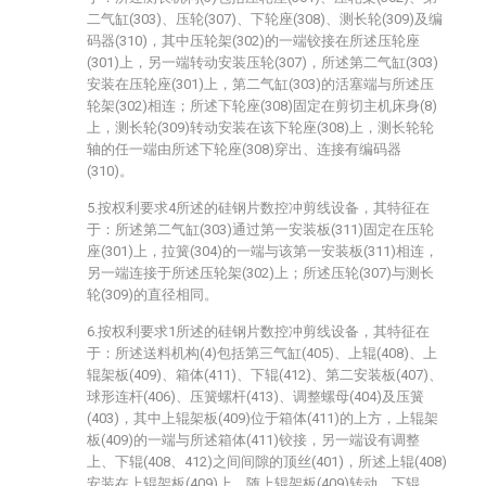
二气缸(303)、压轮(307)、下轮座(308)、测长轮(309)及编
码器(310)，其中压轮架(302)的一端铰接在所述压轮座
(301)上，另一端转动安装压轮(307)，所述第二气缸(303)
安装在压轮座(301)上，第二气缸(303)的活塞端与所述压
轮架(302)相连；所述下轮座(308)固定在剪切主机床身(8)
上，测长轮(309)转动安装在该下轮座(308)上，测长轮轮
轴的任一端由所述下轮座(308)穿出、连接有编码器
(310)。
5.按权利要求4所述的硅钢片数控冲剪线设备，其特征在
于：所述第二气缸(303)通过第一安装板(311)固定在压轮
座(301)上，拉簧(304)的一端与该第一安装板(311)相连，
另一端连接于所述压轮架(302)上；所述压轮(307)与测长
轮(309)的直径相同。
6.按权利要求1所述的硅钢片数控冲剪线设备，其特征在
于：所述送料机构(4)包括第三气缸(405)、上辊(408)、上
辊架板(409)、箱体(411)、下辊(412)、第二安装板(407)、
球形连杆(406)、压簧螺杆(413)、调整螺母(404)及压簧
(403)，其中上辊架板(409)位于箱体(411)的上方，上辊架
板(409)的一端与所述箱体(411)铰接，另一端设有调整
上、下辊(408、412)之间间隙的顶丝(401)，所述上辊(408)
安装在上辊架板(409)上、随上辊架板(409)转动，下辊