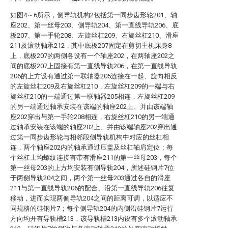
如图4～6所示，侧导轨机构2包括第一同步齿形轮201、轴
座202、第一丝母203、侧导轨204、第一直线导轨206、底
板207、第一手轮208、左旋丝杠209、右旋丝杠210、滑座
211及滚动轴承212，其中底板207固定在剪切主机床身8
上，底板207的两侧各设有一个轴座202，在两轴座202之
间的底板207上固接有第一直线导轨206，在第一直线导轨
206的上方设有通过第一联轴器205连接在一起、旋向相反
的左旋丝杠209及右旋丝杠210，左旋丝杠209的一端与右
旋丝杠210的一端通过第一联轴器205相连，左旋丝杠209
的另一端通过轴承安装在该端的轴座202上、并由该端轴
座202穿出与第一手轮208相连，右旋丝杠210的另一端通
过轴承安装在该端的轴座202上、并由该端轴座202穿出通
过第一同步齿形轮与相邻段侧导轨机构中对应的丝杠相
连，两个轴座202内的轴承通过压盖及丝杠轴肩定位；每
个丝杠上均螺纹连接有带有滑座211的第一丝母203，每个
第一丝母203的上方均安装有侧导轨204，所述硅钢片7位
于两侧导轨204之间，两个第一丝母203通过各自的滑座
211与第一直线导轨206的配合、沿第一直线导轨206往复
移动，进而实现两侧导轨204之间的距离可调，以适应不
同规格的硅钢片7；每个侧导轨204的内侧沿硅钢片7运行
方向均开有导轨槽213，该导轨槽213内设有多个滚动轴承