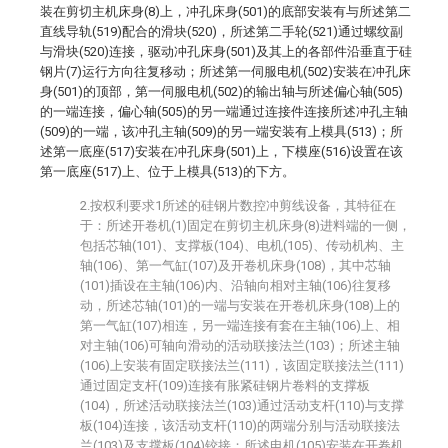
装在剪切主机床身(8)上，冲孔床身(501)的底部安装有与所述第二
直线导轨(519)配合的滑块(520)，所述第二手轮(521)通过螺纹副
与滑块(520)连接，驱动冲孔床身(501)及其上的各部件沿垂直于硅
钢片(7)运行方向往复移动；所述第一伺服电机(502)安装在冲孔床
身(501)的顶部，第一伺服电机(502)的输出轴与所述偏心轴(505)
的一端连接，偏心轴(505)的另一端通过连接件连接所述冲孔主轴
(509)的一端，该冲孔主轴(509)的另一端安装有上模具(513)；所
述第一底座(517)安装在冲孔床身(501)上，下模座(516)设置在该
第一底座(517)上、位于上模具(513)的下方。
2.按权利要求1所述的硅钢片数控冲剪线设备，其特征在
于：所述开卷机(1)固定在剪切主机床身(8)进料端的一侧，
包括芯轴(101)、支撑板(104)、电机(105)、传动机构、主
轴(106)、第一气缸(107)及开卷机床身(108)，其中芯轴
(101)插设在主轴(106)内、沿轴向相对主轴(106)往复移
动，所述芯轴(101)的一端与安装在开卷机床身(108)上的
第一气缸(107)相连，另一端连接有套在主轴(106)上、相
对主轴(106)可轴向滑动的活动联接法兰(103)；所述主轴
(106)上安装有固定联接法兰(111)，该固定联接法兰(111)
通过固定支杆(109)连接有胀紧硅钢片卷料的支撑板
(104)，所述活动联接法兰(103)通过活动支杆(110)与支撑
板(104)连接，该活动支杆(110)的两端分别与活动联接法
兰(103)及支撑板(104)铰接；所述电机(105)安装在开卷机