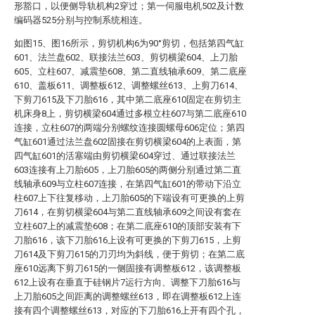
形豁口，以便侧导轨机构2穿过；第一伺服电机502及计数
编码器525分别与控制系统相连。
如图15、图16所示，剪切机构6为90°剪切，包括第四气缸
601、法兰盘602、联接法兰603、剪切横梁604、上刀胎
605、立柱607、减震垫608、第二直线轴承609、第二底座
610、盖板611、调整板612、调整螺丝613、上剪刀614、
下剪刀615及下刀胎616，其中第二底座610固定在剪切主
机床身8上，剪切横梁604通过多根立柱607与第二底座610
连接，立柱607的两端分别螺纹连接圆螺母606定位；第四
气缸601通过法兰盘602固接在剪切横梁604的上表面，第
四气缸601的活塞端由剪切横梁604穿过、通过联接法兰
603连接有上刀胎605，上刀胎605的两侧分别通过第二直
线轴承609与立柱607连接，在第四气缸601的带动下沿立
柱607上下往复移动，上刀胎605的下端设有可更换的上剪
刀614，在剪切横梁604与第二直线轴承609之间设有套在
立柱607上的减震垫608；在第二底座610的顶部安装有下
刀胎616，该下刀胎616上设有可更换的下剪刀615，上剪
刀614及下剪刀615的刀刃均为斜线，便于剪切；在第二底
座610远离下剪刀615的一侧固接有调整板612，该调整板
612上设有在垂直于硅钢片7运行方向、调整下刀胎616与
上刀胎605之间距离的调整螺丝613，即在调整板612上连
接有四个调整螺丝613，对应的下刀胎616上开有四个孔，