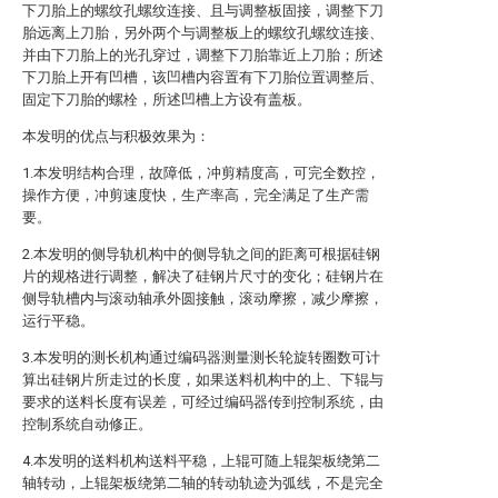
下刀胎上的螺纹孔螺纹连接、且与调整板固接，调整下刀
胎远离上刀胎，另外两个与调整板上的螺纹孔螺纹连接、
并由下刀胎上的光孔穿过，调整下刀胎靠近上刀胎；所述
下刀胎上开有凹槽，该凹槽内容置有下刀胎位置调整后、
固定下刀胎的螺栓，所述凹槽上方设有盖板。
本发明的优点与积极效果为：
1.本发明结构合理，故障低，冲剪精度高，可完全数控，
操作方便，冲剪速度快，生产率高，完全满足了生产需
要。
2.本发明的侧导轨机构中的侧导轨之间的距离可根据硅钢
片的规格进行调整，解决了硅钢片尺寸的变化；硅钢片在
侧导轨槽内与滚动轴承外圆接触，滚动摩擦，减少摩擦，
运行平稳。
3.本发明的测长机构通过编码器测量测长轮旋转圈数可计
算出硅钢片所走过的长度，如果送料机构中的上、下辊与
要求的送料长度有误差，可经过编码器传到控制系统，由
控制系统自动修正。
4.本发明的送料机构送料平稳，上辊可随上辊架板绕第二
轴转动，上辊架板绕第二轴的转动轨迹为弧线，不是完全