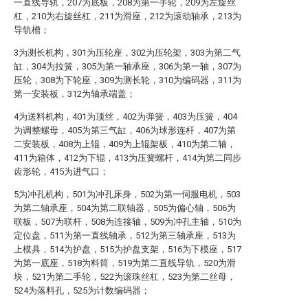
一直线导轨，207为底板，208为第一手轮，209为左旋丝
杠，210为右旋丝杠，211为滑座，212为滚动轴承，213为
导轨槽；
3为测长机构，301为压轮座，302为压轮架，303为第二气
缸，304为拉簧，305为第一轴承座，306为第一轴，307为
压轮，308为下轮座，309为测长轮，310为编码器，311为
第一安装板，312为轴承端盖；
4为送料机构，401为顶丝，402为弹簧，403为压簧，404
为调整螺母，405为第三气缸，406为球形连杆，407为第
二安装板，408为上辊，409为上辊架板，410为第二轴，
411为箱体，412为下辊，413为压簧螺杆，414为第二同步
齿形轮，415为进气口；
5为冲孔机构，501为冲孔床身，502为第一伺服电机，503
为第二轴承座，504为第二联轴器，505为偏心轴，506为
联板，507为联杆，508为连接轴，509为冲孔主轴，510为
定位盘，511为第一直线轴承，512为第三轴承座，513为
上模具，514为护盘，515为护盘支架，516为下模座，517
为第一底座，518为料筒，519为第二直线导轨，520为滑
块，521为第二手轮，522为滚珠丝杠，523为第二丝母，
524为落料孔，525为计数编码器；