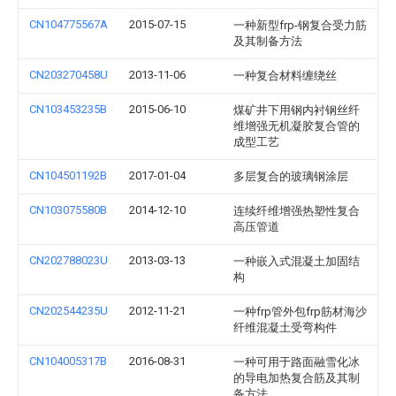
CN104775567A
2015-07-15
一种新型frp-钢复合受力筋
及其制备方法
CN203270458U
2013-11-06
一种复合材料缠绕丝
CN103453235B
2015-06-10
煤矿井下用钢内衬钢丝纤
维增强无机凝胶复合管的
成型工艺
CN104501192B
2017-01-04
多层复合的玻璃钢涂层
CN103075580B
2014-12-10
连续纤维增强热塑性复合
高压管道
CN202788023U
2013-03-13
一种嵌入式混凝土加固结
构
CN202544235U
2012-11-21
一种frp管外包frp筋材海沙
纤维混凝土受弯构件
CN104005317B
2016-08-31
一种可用于路面融雪化冰
的导电加热复合筋及其制
备方法