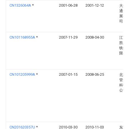
CN1326064A
*
2001-06-28
2001-12-12
大连
通企
展有
司
CN101168955A
*
2007-11-29
2008-04-30
江苏
胜新
铁缆
限公
CN101205999A
*
2007-01-15
2008-06-25
北京
管道
科技
公司
CN201620357U
*
2010-03-30
2010-11-03
东南