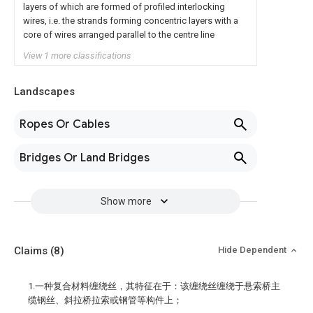
layers of which are formed of profiled interlocking
wires, i.e. the strands forming concentric layers with a
core of wires arranged parallel to the centre line
View 1 more classifications
Landscapes
Ropes Or Cables
Bridges Or Land Bridges
Show more
Claims
(8)
Hide Dependent
1.一种复合材料缠绕丝，其特征在于：该缠绕丝缠绕于悬索桥主
缆钢丝、斜拉桥拉索或钢管等构件上；