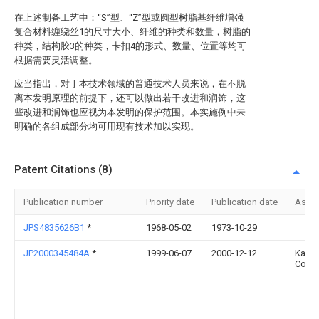
在上述制备工艺中：“S”型、“Z”型或圆型树脂基纤维增强
复合材料缠绕丝1的尺寸大小、纤维的种类和数量，树脂的
种类，结构胶3的种类，卡扣4的形式、数量、位置等均可
根据需要灵活调整。
应当指出，对于本技术领域的普通技术人员来说，在不脱
离本发明原理的前提下，还可以做出若干改进和润饰，这
些改进和润饰也应视为本发明的保护范围。本实施例中未
明确的各组成部分均可用现有技术加以实现。
Patent Citations (8)
Publication number
Priority date
Publication date
Assi
JPS4835626B1
*
1968-05-02
1973-10-29
JP2000345484A
*
1999-06-07
2000-12-12
Kajim
Corp