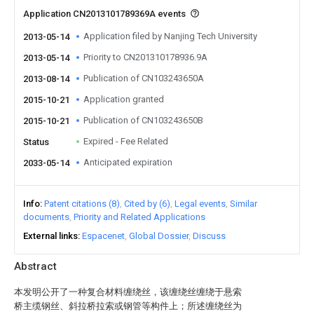
Application CN2013101789369A events
Application filed by Nanjing Tech University
2013-05-14
Priority to CN201310178936.9A
2013-05-14
Publication of CN103243650A
2013-08-14
Application granted
2015-10-21
Publication of CN103243650B
2015-10-21
Expired - Fee Related
Status
Anticipated expiration
2033-05-14
Info
Patent citations (8)
Cited by (6)
Legal events
Similar
documents
Priority and Related Applications
External links
Espacenet
Global Dossier
Discuss
Abstract
本发明公开了一种复合材料缠绕丝，该缠绕丝缠绕于悬索
桥主缆钢丝、斜拉桥拉索或钢管等构件上；所述缠绕丝为