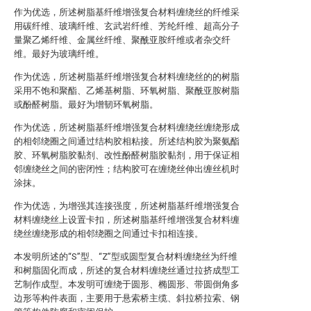
作为优选，所述树脂基纤维增强复合材料缠绕丝的纤维采
用碳纤维、玻璃纤维、玄武岩纤维、芳纶纤维、超高分子
量聚乙烯纤维、金属丝纤维、聚酰亚胺纤维或者杂交纤
维。最好为玻璃纤维。
作为优选，所述树脂基纤维增强复合材料缠绕丝的的树脂
采用不饱和聚酯、乙烯基树脂、环氧树脂、聚酰亚胺树脂
或酚醛树脂。最好为增韧环氧树脂。
作为优选，所述树脂基纤维增强复合材料缠绕丝缠绕形成
的相邻绕圈之间通过结构胶相粘接。所述结构胶为聚氨酯
胶、环氧树脂胶黏剂、改性酚醛树脂胶黏剂，用于保证相
邻缠绕丝之间的密闭性；结构胶可在缠绕丝伸出缠丝机时
涂抹。
作为优选，为增强其连接强度，所述树脂基纤维增强复合
材料缠绕丝上设置卡扣，所述树脂基纤维增强复合材料缠
绕丝缠绕形成的相邻绕圈之间通过卡扣相连接。
本发明所述的“S”型、“Z”型或圆型复合材料缠绕丝为纤维
和树脂固化而成，所述的复合材料缠绕丝通过拉挤成型工
艺制作成型。本发明可缠绕于圆形、椭圆形、带圆倒角多
边形等构件表面，主要用于悬索桥主缆、斜拉桥拉索、钢