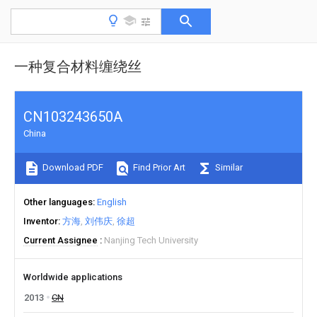
一种复合材料缠绕丝
CN103243650A
China
Download PDF
Find Prior Art
Similar
Other languages
English
Inventor
方海
刘伟庆
徐超
Current Assignee
Nanjing Tech University
Worldwide applications
2013
CN