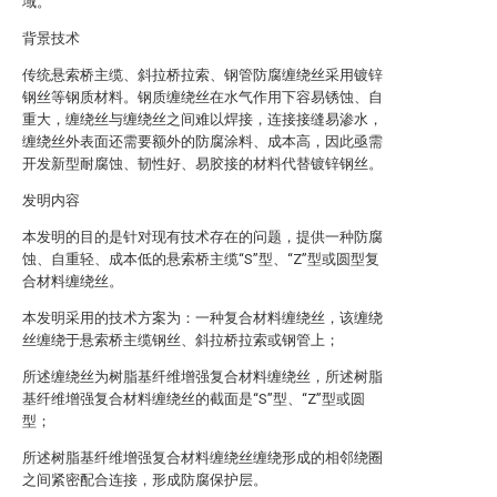
域。
背景技术
传统悬索桥主缆、斜拉桥拉索、钢管防腐缠绕丝采用镀锌
钢丝等钢质材料。钢质缠绕丝在水气作用下容易锈蚀、自
重大，缠绕丝与缠绕丝之间难以焊接，连接接缝易渗水，
缠绕丝外表面还需要额外的防腐涂料、成本高，因此亟需
开发新型耐腐蚀、韧性好、易胶接的材料代替镀锌钢丝。
发明内容
本发明的目的是针对现有技术存在的问题，提供一种防腐
蚀、自重轻、成本低的悬索桥主缆“S”型、“Z”型或圆型复
合材料缠绕丝。
本发明采用的技术方案为：一种复合材料缠绕丝，该缠绕
丝缠绕于悬索桥主缆钢丝、斜拉桥拉索或钢管上；
所述缠绕丝为树脂基纤维增强复合材料缠绕丝，所述树脂
基纤维增强复合材料缠绕丝的截面是“S”型、“Z”型或圆
型；
所述树脂基纤维增强复合材料缠绕丝缠绕形成的相邻绕圈
之间紧密配合连接，形成防腐保护层。