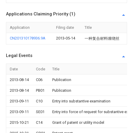
Applications Claiming Priority (1)
Application
Filing date
Title
CN201310178936.9A
2013-05-14
一种复合材料缠绕丝
Legal Events
Date
Code
Title
2013-08-14
C06
Publication
2013-08-14
PB01
Publication
2013-09-11
C10
Entry into substantive examination
2013-09-11
SE01
Entry into force of request for substantive exa
2015-10-21
C14
Grant of patent or utility model