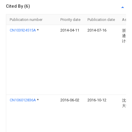
Cited By (6)
Publication number
Priority date
Publication date
Assi
CN103924515A
*
2014-04-11
2014-07-16
浙江
通规
计研
CN106012836A
*
2016-06-02
2016-10-12
沈阳
大学