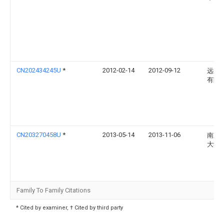
CN202434245U
*
2012-02-14
2012-09-12
远东
有限
CN203270458U
*
2013-05-14
2013-11-06
南京
大学
Family To Family Citations
* Cited by examiner, † Cited by third party