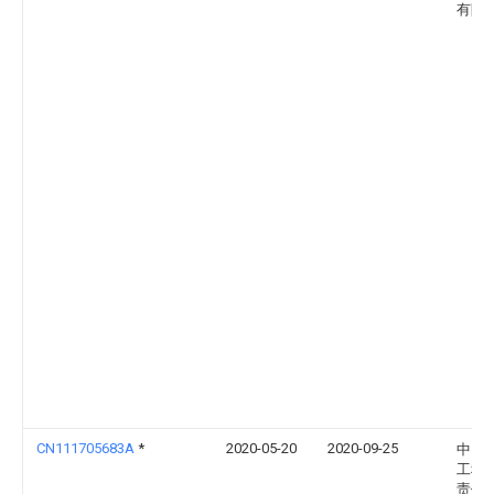
有限
CN111705683A
*
2020-05-20
2020-09-25
中国
工程
责任