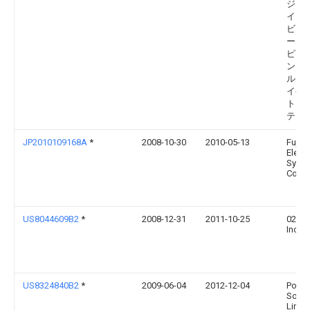
ジー
イー
ビー
ー・
ピー
ンガ
ル）
イベ
ト・
テッ
JP2010109168A
*
2008-10-30
2010-05-13
Fuji
Electr
Syst
Co Lt
US8044609B2
*
2008-12-31
2011-10-25
02Mic
Inc
US8324840B2
*
2009-06-04
2012-12-04
Point
Some
Limit