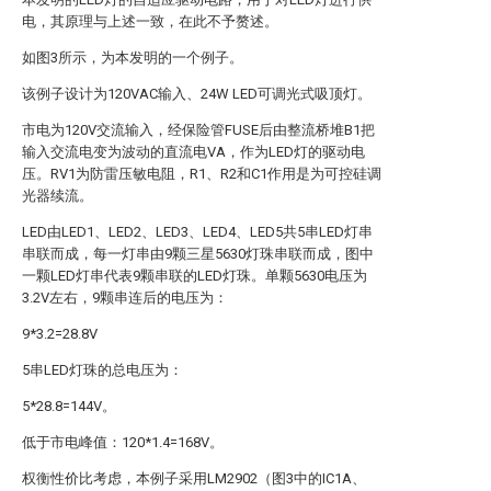
电，其原理与上述一致，在此不予赘述。
如图3所示，为本发明的一个例子。
该例子设计为120VAC输入、24W LED可调光式吸顶灯。
市电为120V交流输入，经保险管FUSE后由整流桥堆B1把
输入交流电变为波动的直流电VA，作为LED灯的驱动电
压。RV1为防雷压敏电阻，R1、R2和C1作用是为可控硅调
光器续流。
LED由LED1、LED2、LED3、LED4、LED5共5串LED灯串
串联而成，每一灯串由9颗三星5630灯珠串联而成，图中
一颗LED灯串代表9颗串联的LED灯珠。单颗5630电压为
3.2V左右，9颗串连后的电压为：
9*3.2=28.8V
5串LED灯珠的总电压为：
5*28.8=144V。
低于市电峰值：120*1.4=168V。
权衡性价比考虑，本例子采用LM2902（图3中的IC1A、