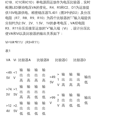
IC1B、IC1C和IC1D）单电源四运放作为电压比较器，实时
检测LED驱动电压VA的变化。R4、R5和C2、D1为运放提
供15V电源供电。精密稳压器TL431（图3中的D2）及分压
电阻（R7、R8、R9、R10）为四个比较器的“-”输入端提供
分别约为2.5V、2V、1.5V、1V的参考电压，VA经电阻
R3、R11分压后接至运放的“+”输入端（Vi），设计分压比
使VA和Vi以及比较器的输出关系如下：
Vi=VA*R11/（R3+R11）
表1
VA
Vi
比较器A
比较器B
比较器C
比较器D
输
输
输
输
<49.
<1
>
输
输
输
出
出
出
出
>49.
输出
5V
V
1
出
出
出
高
高
高
高
5V
低
V
高
高
高
输
输
输
输
>74.
>1.
出
出
出
出
3V
5V
>
输
输
输
高
高
低
低
>99
输出
2
出
出
出
V
低
输
输
输
输
V
高
低
低
>12
>2.
出
出
出
出
4V
5V
低
低
低
低