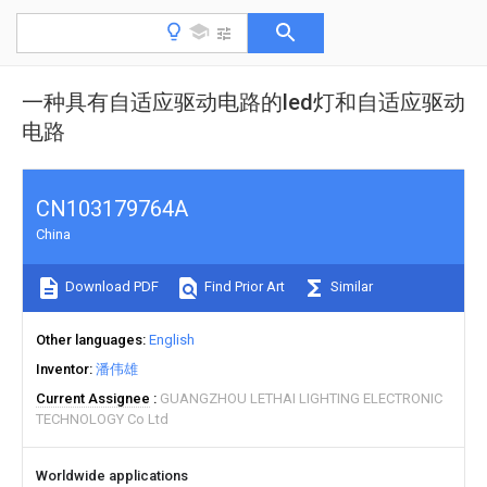
一种具有自适应驱动电路的led灯和自适应驱动
电路
CN103179764A
China
Download PDF
Find Prior Art
Similar
Other languages
English
Inventor
潘伟雄
Current Assignee
GUANGZHOU LETHAI LIGHTING ELECTRONIC
TECHNOLOGY Co Ltd
Worldwide applications