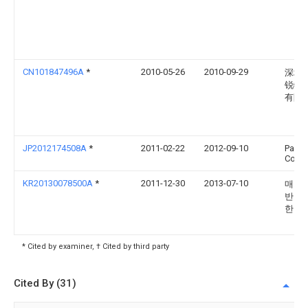
CN101847496A
*
2010-05-26
2010-09-29
深圳
锐特
有限
JP2012174508A
*
2011-02-22
2012-09-10
Panas
Corp
KR20130078500A
*
2011-12-30
2013-07-10
매그
반도체
한회
* Cited by examiner, † Cited by third party
Cited By (31)