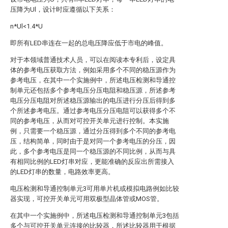
压降为Ul，设计时应遵循以下关系：
n*Ul<1.4*U
即所有LED串连在一起的总电压降应低于市电的峰值。
对于本领域普通技术人员，可以在阅读本专利后，设定具
体的参考电压获取方法，例如采用多个不同的稳压源作为
参考电压，在其中一个实施例中，所述电压检测和导通控
制单元还包括多个参考电压分压电阻和稳压源，所述参考
电压分压电阻对所述稳压源输出的电压进行分压后得到多
个所述参考电压。通过参考电压分压电阻可以获得多个不
同的参考电压，从而对可控开关单元进行控制。本实施
例，只需要一个稳压源，通过分压得到多个不同的参考电
压，结构简单，同时由于是对同一个参考电压的分压，因
此，多个参考电压是同一个稳压源的不同比例，从而与具
有相同比例的LED灯串对应，更能准确的反应出所需接入
的LED灯串的数量，电路效率更高。
电压检测和导通控制单元3可用单片机或模拟电路例如比较
器实现，可控开关单元可用双极型晶体管或MOS管。
在其中一个实施例中，所述电压检测和导通控制单元3包括
多个与可控开关单元连接的比较器，所述比较器用于根据