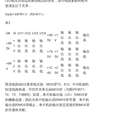
LED电压自动适应驱动电压的变化，设计电路参数和程序
使满足以下关系：
Vadc=VA*R11/（R3+R11）
表2
输
输
输
VA
Vi
I/O1
I/O2
I/O3
I/O4
<49.
<1
输出
出
出
出
5V
V
高
>
输
输
输
输
高
高
高
>49.
1
出
出
出
出
5V
输
输
输
V
高
高
高
低
>74.
>1.
输出
出
出
出
3V
5V
低
高
高
低
>
输
输
输
输
>99
输
输
输
2
出
出
出
出
>12
>2.
输出
V
出
出
出
V
高
低
低
低
4V
5V
低
低
低
低
限流电路由IC2基准电压源、MOS管T5、R12、R13组成的
恒流电路构成，可控开关单元由MOS管（与图3中的T1、
T2、T3、T4相同）实现，单片机输出端（I/O）与MOS管
的栅极连接，因此当单片机输出高时MOS管导通、单片机
输出低时MOS管截止，单片机的输出状态直接控制MOS管
的导通和关断。