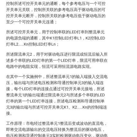
控制所述可控开关单元的通断，每个参考电压与一个可控
开关单元关联，控制所关联的参考电压高于驱动电压的可
控开关单元断开，控制所关联的参考电压低于驱动电压的
至少一个可控开关单元连通；
所述可控开关单元，用于控制串联的LED灯串到整流单元
的电源负端的通断，其中K1控制LED灯串L1，K2控制LED
灯串L2……Kn控制LED灯串Ln；
所述限流单元2，用于对驱动电压进行限流或恒流后输入所
述多个串联的LED灯串的第一个LED灯串，限流可用串联在
电路中的电阻实现，恒流可采用恒流源电路实现。
在其中一个实施例中，所述整流单元1的输入端接入交流电
压，输出端与所述电压检测和导通控制单元3的输入端连
接，每个LED灯串的连接点通过可控开关单元接地，所述
整流单元1的输出端通过限流单元2与所述多个串联的LED
灯串的第一个LED灯串连接，所述电压检测和导通控制单
元3的输出端与所述可控开关单元K1、K2……Kn的控制端连
接。
工作原理：市电经过整流单元1整流后变成波动的直流电，
即将交流电源输出的交流电压转换为整流后的驱动电压，
电压检测和导通控制单元3实时检测驱动电压变化，驱动电