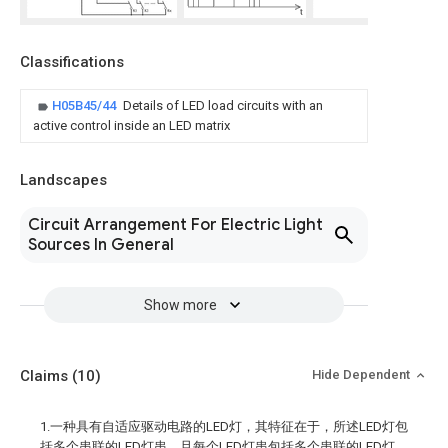
Classifications
H05B45/44
Details of LED load circuits with an
active control inside an LED matrix
Landscapes
Circuit Arrangement For Electric Light
Sources In General
Show more
Claims
(10)
Hide Dependent
1.一种具有自适应驱动电路的LED灯，其特征在于，所述LED灯包
括多个串联的LED灯串，且每个LED灯串包括多个串联的LED灯