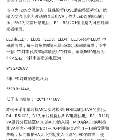
市电为120V交流输入，经保险管FUSE后由整流桥堆B1把
输入交流电变为波动的直流电VA，作为LED灯的驱动电
压。RV1为防雷压敏电阻，R1、R2和C1作用是为可控硅调
光器续流。
LED由LED1、LED2、LED3、LED4、LED5共5串LED灯串
串联而成，每一灯串由9颗三星5630灯珠串联而成，图中
一颗LED灯串代表9颗串联的LED灯珠。单颗5630电压为
3.2V左右，9颗串连后的电压为：
9*3.2=28.8V
5串LED灯珠的总电压为：
5*28.8=144V。
低于市电峰值：120*1.4=168V。
本例子采用单片机MCU实时检测LED驱动电压VA的变化。
R4、R5和C2、D1为单片机提供5.1V电源供电。R3、R11对
VA进行分压接至MCU的ADC输入端，MCU的ADC实时检
测VA的大小并通过I/O1～I/O4控制MOS管T1～T4的导通和
关断，从而根据VA大小控制接入回路的LED的数量，使