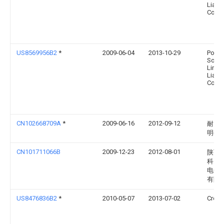
Liabil
Comp
US8569956B2
*
2009-06-04
2013-10-29
Point
Some
Limit
Liabil
Comp
CN102668709A
*
2009-06-16
2012-09-12
耐克
明公
CN101711066B
2009-12-23
2012-08-01
陕西
科大
电子
有限
US8476836B2
*
2010-05-07
2013-07-02
Cree, 