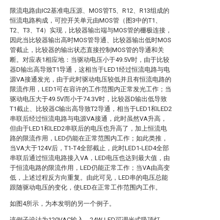
限流电路由IC2基准电压源、MOS管T5、R12、R13组成的
恒流电路构成，可控开关单元由MOS管（图3中的T1、
T2、T3、T4）实现，比较器输出端与MOS管的栅极连接，
因此当比较器输出高时MOS管导通、比较器输出低时MOS
管截止，比较器的输出状态直接控制MOS管的导通和关
断。对应表1相应地：当驱动电压小于49.5V时，由于比较
器D输出高导致T1导通，这相当于LED1经过恒流电路与电
源VA接通发光，由于此时驱动电压较低并且有恒流电路的
限流作用，LED1可在容许的工作范围内正常发光工作；当
驱动电压大于49.5V而小于74.3V时，比较器D输出低导致
T1截止、比较器C输出高导致T2导通，相当于LED1和LED2
串联后经过恒流电路与电源VA接通，此时虽然VA升高，
但由于LED1和LED2串联后的电压也升高了，加上恒流电
路的限流作用，LED仍能在正常范围内工作；如此类推，
当VA大于124V后，T1-T4全部截止，此时LED1-LED4全部
串联后通过恒流电路接入VA，LED电压也达到最大值，由
于恒流电路的限流作用，LED仍能正常工作；当VA由高变
低，上述过程反方向重复。由此可见，LED串的电压总能
跟随驱动电压的变化，使LED在正常工作范围内工作。
如图4所示，为本发明的另一个例子。
该例子设计为120VAC输入、24W LED可调光式吸顶灯。