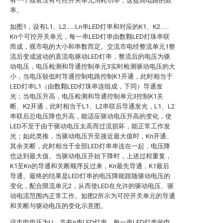
有一个或者没有可控开关单元消耗功率，这提高电路的效
率。
如图1，设有L1、L2……Ln串LED灯串和对应的K1、K2……
Kn个可控开关单元，每一串LED灯串由数颗LED灯珠串联
而成，视市电的大小和串数而定。交流市电经整流单元1整
流后变成波动的直流电驱动LED灯串，整流后的电压为驱
动电压，电压检测和导通控制单元3实时检测驱动电压的大
小，当电压较低时导通控制电路控制K1开通，此时相当于
LED灯串L1（由数颗LED灯珠串连组成，下同）导通发
光；当电压升高，电压检测和导通控制单元3控制K1关
断、K2开通，此时相当于L1、L2串联后导通发光，L1、L2
串联后总电压降也升高，能适应驱动电压升高的变化，使
LED不至于由于驱动电压太高而过流损坏，能正常工作发
光；如此类推，当驱动电压升至接近最大值时，Kn开通、
其余关断，此时相当于全部LED灯串串连在一起，电压降
也达到最大值。当驱动电压开始下降时，上述过程重复，
K1至Kn的导通和关断顺序反过来，Kn最先导通，K1最后
导通。最终的结果是LED灯串的电压降能跟随驱动电压的
变化，配合限流单元2，从而使LED在允许的驱动电压、驱
动电流范围内正常工作。如图2所示为可控开关单元的导通
和关断与驱动电压的变化示意图。
设市电电压为U，共有n串LED灯串，每一串LED灯串的电