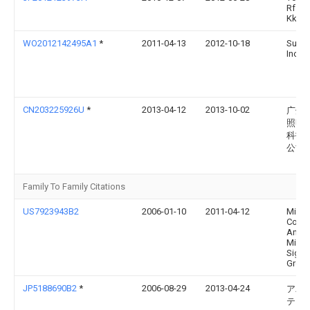
Rf Sy
Kk
WO2012142495A1
*
2011-04-13
2012-10-18
Super
Inc.
CN203225926U
*
2013-04-12
2013-10-02
广州
照明
科技
公司
Family To Family Citations
US7923943B2
2006-01-10
2011-04-12
Micro
Corp
Anal
Mixe
Signa
Group
JP5188690B2
*
2006-08-29
2013-04-24
アバ
テク