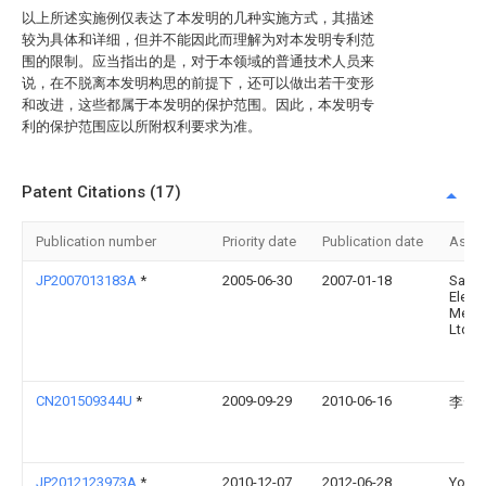
以上所述实施例仅表达了本发明的几种实施方式，其描述
较为具体和详细，但并不能因此而理解为对本发明专利范
围的限制。应当指出的是，对于本领域的普通技术人员来
说，在不脱离本发明构思的前提下，还可以做出若干变形
和改进，这些都属于本发明的保护范围。因此，本发明专
利的保护范围应以所附权利要求为准。
Patent Citations (17)
Publication number
Priority date
Publication date
Assi
JP2007013183A
*
2005-06-30
2007-01-18
Sams
Elect
Mech
Ltd
CN201509344U
*
2009-09-29
2010-06-16
李云
JP2012123973A
*
2010-12-07
2012-06-28
Yosh