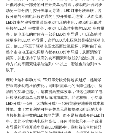
压低时驱动一部分的可控开关单元导通，驱动电压高时驱
动另一部分的可控开关单元导通；LED灯串分段串联，各
段分别与不同电压段连通的可控开关单元连接，从而实现
LED灯串的串接数量跟随驱动电压的变化，驱动电压低时
串接的LED灯串数量少，驱动电压高时串接的LED灯串数量
多，使电压低的时候有一部分LED灯串导通，电压高的时
候更多的LED灯串导通，这样LED总电压降总是接近驱动电
压，使LED不至于驱动电压太高而过流损坏，同时由于在
整个市电电压变化周期内都有LED灯串导通，从而消除了
频闪，并且保持了较高的功率因素和较低的谐波失真，这
种方式功率因素轻易能达到0.95以上，谐波也能做到20%
以下。
理论上这种驱动方式LED灯串分段分得越多越好，越能紧
密跟随驱动电压的变化，同时限流单元的压降也越小、所
消耗的功率也越小，这将提高整体效率，但这也增加了电
压检测和驱动单元数量从而增加成本。经过权衡，小功率
LED分成4～6段、大功率分成4～10段能较好地兼顾成本和
性能。由于本专利的可控开关单元是根据驱动电压的大小
直接把相应串数的LED接地导通、而不是短路或开路LED灯
串，因此不管驱动电压的高低，任何时候都只有一个或没
有导通的可控开关串联在LED回路中，意味着任何时候只