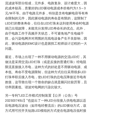
流滤波等部分组成，元件多、电路复杂、设计难度大，因
此成本较高，质量好的LED驱动电源成本价格约为1.5～3
元/W不等。由于电路元件多，特别是含有电解电容等有寿
命限制的元件，因此驱动电源的寿命是有限的，这限制了
LED灯的整体寿命，往往在LED灯珠未达到使用寿命时电源
就已出现故障，未能充分发挥LED寿命长的优点。此外，
由于电路工作于高频开关状态，不可避免地产生电磁干
扰，会污染电网并对周围的无线电设备产生不良影响，因
此，驱动电源的EMC设计也是困扰工程师设计过程的一大
问题。
最近，市场上出现了一种不用驱动电源的交流LED灯，其
做法是采用交流LED灯珠（或是反接的普通灯珠）经电阻
限流直接接入市电，这种方式的好处是不用驱动电源、成
本低、寿命不受电源限制，但这种方式往往采用很多LED
灯珠串联后接入市电，使LED灯珠的总电压降接近市电有
效值，这导致出现一个致命的缺点就是频闪比较厉害，且
功率因素低、谐波对电网的污染比较大。
另一专利“LED工作模式控制装置【公开（公告）号
202503745U】”也提出了一种LED分段接入供电电源以适
应电源电压波动（如市电经整流后）的LED驱动方式，该
方式用可控开关短路LED模组的方式使在电源电压低时接