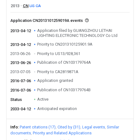
2013
CN
US
CA
Application CN2013101259019A events
Application filed by GUANGZHOU LETHAI
2013-04-12
LIGHTING ELECTRONIC TECHNOLOGY Co Ltd
Priority to CN201310125901.9A
2013-04-12
2013-06-26
Priority to US13/928,361
Publication of CN103179764A
2013-06-26
2013-07-05
Priority to CA2819871A
Application granted
2016-07-06
Publication of CN103179764B
2016-07-06
Active
Status
Anticipated expiration
2033-04-12
Info
Patent citations (17)
Cited by (31)
Legal events
Similar
documents
Priority and Related Applications