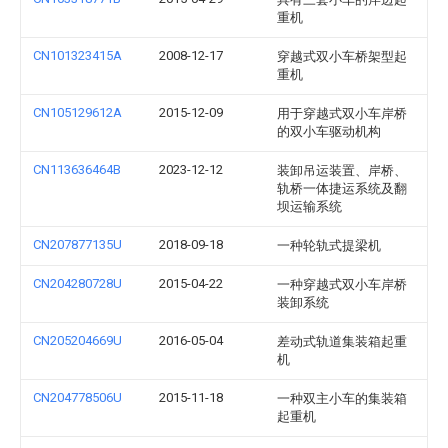
重机
CN101323415A
2008-12-17
穿越式双小车桥架型起
重机
CN105129612A
2015-12-09
用于穿越式双小车岸桥
的双小车驱动机构
CN113636464B
2023-12-12
装卸吊运装置、岸桥、
轨桥一体捷运系统及翻
坝运输系统
CN207877135U
2018-09-18
一种轮轨式提梁机
CN204280728U
2015-04-22
一种穿越式双小车岸桥
装卸系统
CN205204669U
2016-05-04
差动式轨道集装箱起重
机
CN204778506U
2015-11-18
一种双主小车的集装箱
起重机