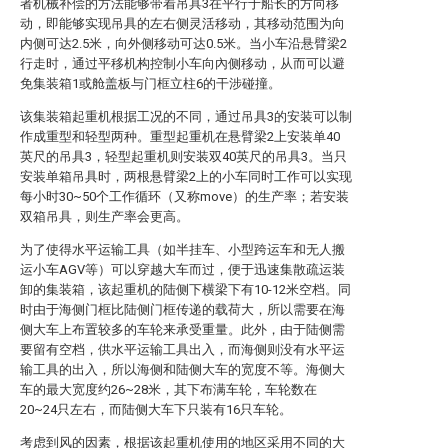
者机械补偿的方法能够带着吊具3在平行于船长的方向移
动，即能够实现吊具的左右侧灵活移动，其移动范围为向
内侧可达2.5米，向外侧移动可达0.5米。当小车沿悬臂梁2
行走时，通过平移机构控制小车向內侧移动，从而可以避
免集装箱1或舱盖板与门框立柱6的干涉碰撞。
该集装箱起重机根据工况的不同，通过吊具3的安装可以制
作成重型和轻型两种。重型起重机在悬臂梁2上安装单40
英尺的吊具3，轻型起重机则安装双40英尺的吊具3。当只
安装单箱吊具时，两根悬臂梁2上的小车同时工作可以实现
每小时30~50个工作循环（又称move）的生产率；若安装
双箱吊具，则生产率会更高。
为了使得水平运输工具（如半挂车、小型跨运车和无人搬
运小车AGV等）可以穿越大车而过，便于迅速集散疏运装
卸的集装箱，该起重机的陆侧下横梁下有10-12米空档。同
时由于海侧门框比陆侧门框传递的载荷大，所以需要在海
侧大车上布置较多的车轮来承受重量。此外，由于陆侧需
要留有空档，供水平运输工具出入，而海侧则没有水平运
输工具的出入，所以海侧和陆侧大车的宽度不等。海侧大
车的最大宽度约26~28米，其下布满车轮，车轮数在
20~24只左右，而陆侧大车下只装有16只车轮。
考虑到风的因素，根据该起重机使用的地区采用不同的大