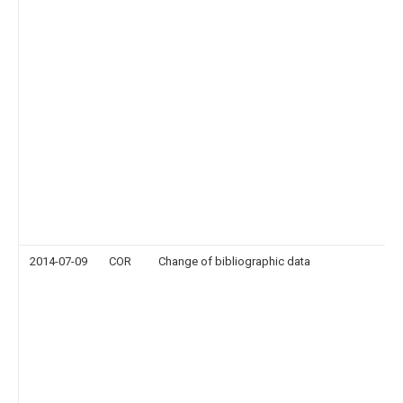
2014-07-09
COR
Change of bibliographic data