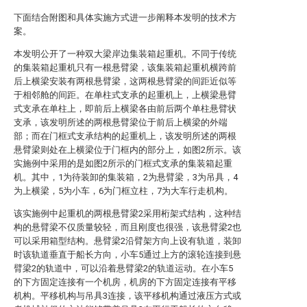
下面结合附图和具体实施方式进一步阐释本发明的技术方
案。
本发明公开了一种双大梁岸边集装箱起重机。不同于传统
的集装箱起重机只有一根悬臂梁，该集装箱起重机横跨前
后上横梁安装有两根悬臂梁，这两根悬臂梁的间距近似等
于相邻舱的间距。在单柱式支承的起重机上，上横梁悬臂
式支承在单柱上，即前后上横梁各由前后两个单柱悬臂状
支承，该发明所述的两根悬臂梁位于前后上横梁的外端
部；而在门框式支承结构的起重机上，该发明所述的两根
悬臂梁则处在上横梁位于门框内的部分上，如图2所示。该
实施例中采用的是如图2所示的门框式支承的集装箱起重
机。其中，1为待装卸的集装箱，2为悬臂梁，3为吊具，4
为上横梁，5为小车，6为门框立柱，7为大车行走机构。
该实施例中起重机的两根悬臂梁2采用桁架式结构，这种结
构的悬臂梁不仅质量较轻，而且刚度也很强，该悬臂梁2也
可以采用箱型结构。悬臂梁2沿臂架方向上设有轨道，装卸
时该轨道垂直于船长方向，小车5通过上方的滚轮连接到悬
臂梁2的轨道中，可以沿着悬臂梁2的轨道运动。在小车5
的下方固定连接有一个机房，机房的下方固定连接有平移
机构。平移机构与吊具3连接，该平移机构通过液压方式或