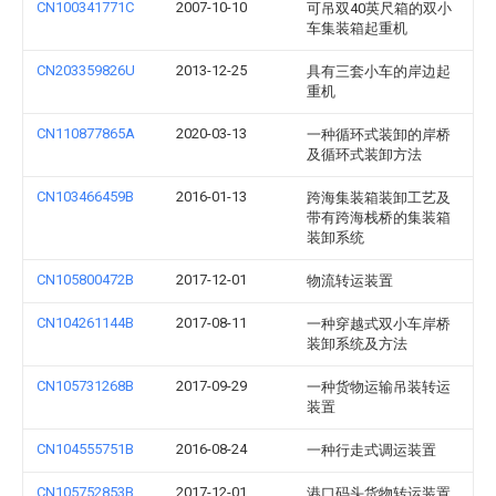
CN100341771C
2007-10-10
可吊双40英尺箱的双小
车集装箱起重机
CN203359826U
2013-12-25
具有三套小车的岸边起
重机
CN110877865A
2020-03-13
一种循环式装卸的岸桥
及循环式装卸方法
CN103466459B
2016-01-13
跨海集装箱装卸工艺及
带有跨海栈桥的集装箱
装卸系统
CN105800472B
2017-12-01
物流转运装置
CN104261144B
2017-08-11
一种穿越式双小车岸桥
装卸系统及方法
CN105731268B
2017-09-29
一种货物运输吊装转运
装置
CN104555751B
2016-08-24
一种行走式调运装置
CN105752853B
2017-12-01
港口码头货物转运装置