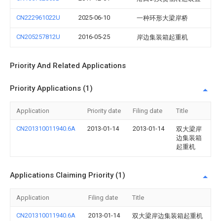
CN222961022U
2025-06-10
一种环形大梁岸桥
CN205257812U
2016-05-25
岸边集装箱起重机
Priority And Related Applications
Priority Applications (1)
Application
Priority date
Filing date
Title
CN201310011940.6A
2013-01-14
2013-01-14
双大梁岸
边集装箱
起重机
Applications Claiming Priority (1)
Application
Filing date
Title
CN201310011940.6A
2013-01-14
双大梁岸边集装箱起重机