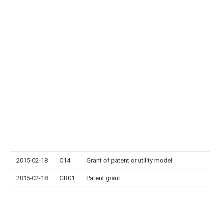
2015-02-18
C14
Grant of patent or utility model
2015-02-18
GR01
Patent grant