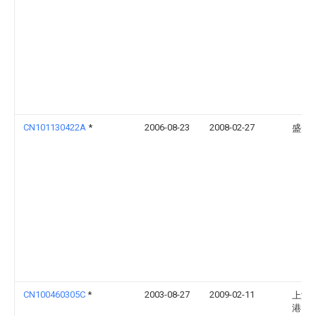
CN101130422A
*
2006-08-23
2008-02-27
盛光
CN100460305C
*
2003-08-27
2009-02-11
上海
港口