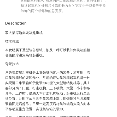
6.根据权利要求1所述的岸边集装箱起重机，其特征在于：
所述起重机的外形尺寸沿船长方向的宽度小于或者等于欲
装卸的两个相邻舱的总宽度。
Description
双大梁岸边集装箱起重机
技术领域
本发明属于重型装备领域，涉及一种可以装卸集装箱船相
邻舱的岸边集装箱起重机。
背景技术
岸边集装箱起重机是工业领域内常用的装备，通常用于港
口集装箱船的装卸作业。常规的岸边集装箱起重机是一种
实现港口集装箱船货物装卸功能的大型钢结构机器，其主
要部分为：门腿、行走机构、上下横梁、大梁、小车和吊
具等。工作时，借助大车行走机构驱动，起重机运行至合
适位置。此时下放吊具至集装箱上部，用锁销将吊具和集
装箱固定后起吊，吊至一定高度后将集装箱沿大梁方向水
平移动至指定位置，实现集装箱的装卸。