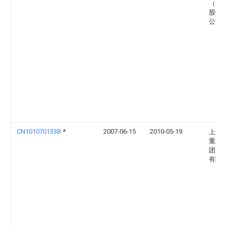
（集
股份
公司
CN101070133B
*
2007-06-15
2010-05-19
上海
重工(
团)股
有限