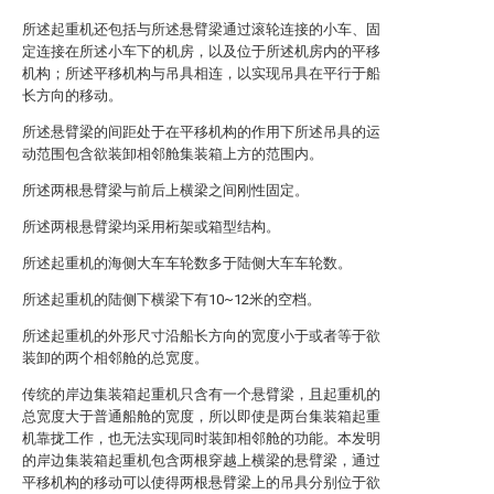
所述起重机还包括与所述悬臂梁通过滚轮连接的小车、固
定连接在所述小车下的机房，以及位于所述机房内的平移
机构；所述平移机构与吊具相连，以实现吊具在平行于船
长方向的移动。
所述悬臂梁的间距处于在平移机构的作用下所述吊具的运
动范围包含欲装卸相邻舱集装箱上方的范围内。
所述两根悬臂梁与前后上横梁之间刚性固定。
所述两根悬臂梁均采用桁架或箱型结构。
所述起重机的海侧大车车轮数多于陆侧大车车轮数。
所述起重机的陆侧下横梁下有10~12米的空档。
所述起重机的外形尺寸沿船长方向的宽度小于或者等于欲
装卸的两个相邻舱的总宽度。
传统的岸边集装箱起重机只含有一个悬臂梁，且起重机的
总宽度大于普通船舱的宽度，所以即使是两台集装箱起重
机靠拢工作，也无法实现同时装卸相邻舱的功能。本发明
的岸边集装箱起重机包含两根穿越上横梁的悬臂梁，通过
平移机构的移动可以使得两根悬臂梁上的吊具分别位于欲