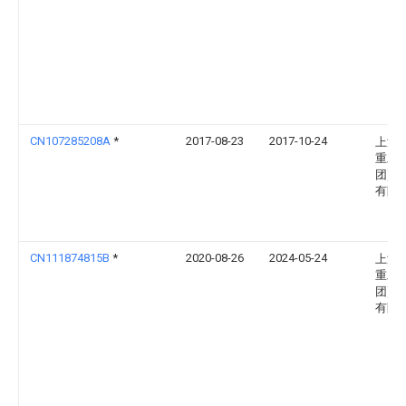
CN107285208A
*
2017-08-23
2017-10-24
上海
重工(
团)股
有限
CN111874815B
*
2020-08-26
2024-05-24
上海
重工(
团)股
有限