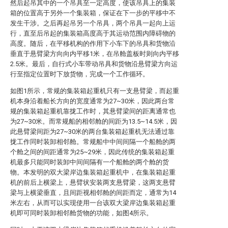
然后起吊其中的一个吊具至一定高度，使该吊具上的集装
箱的位置高于另外一个集装箱，保证在下一步的平移中不
发生干涉。之后再起吊另一个吊具，两个吊具一起向上运
行，直至后吊起的集装箱高度高于其运动范围内障碍物的
高度。随后，在平移机构的作用下小车下的吊具和货物沿
垂直于悬臂梁方向向内平移1米，在吊舱盖板时则向内平移
2.5米。最后，自行式小车带动吊具和货物沿悬臂梁方向运
行至指定位置时下放货物，完成一个工作循环。
如图1所示，常规的集装箱起重机只有一支悬臂梁，而起重
机本身沿着船长方向的宽度通常为27~30米，因此两台常
规的集装箱起重机靠拢工作时，其悬臂梁间的距离通常也
为27~30米。而常规船的相邻舱的间距为13.5~14.5米，因
此悬臂梁间距为27~30米的两台集装箱起重机无法通过靠
拢工作同时装卸相邻舱。常规船中中间间隔一个船舱的两
个舱之间的间距通常为25~29米，因此传统的集装箱起重
机最多只能同时装卸中间间隔有一个船舱的两个舱的货
物。本发明的双大梁岸边集装箱起重机中，在集装箱起重
机的前后上横梁上，悬臂状安装两支悬臂梁，这两支悬臂
梁与上横梁垂直，且间距视相邻舱的间距而定，通常为14
米左右，从而可以实现使用一台该双大梁岸边集装箱起重
机即可同时装卸相邻舱货物的功能，如图4所示。